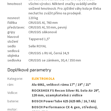
hmotnost
všichni výrobci. Některé značky uvádějí uměle
snížené hmotnosti. Pro zjištění váhy kola je třeba
nechat ho zvážit přímo na prodejně.
nosnost
120 kg
řídítka
CRUSSIS Al, 760 mm
představec
CRUSSIS Al, 50 mm, pevný
gripy
CRUSSIS silikonové
hlavové
Tappered 1,5"
složení
sedlo
Selle ROYAL
sedlová
CRUSSIS s RU Al, černá 34,9
objímka
sedlovka
CRUSSIS se zámkem, 30,4 / 350 mm
Doplňkové parametry
Kategorie
:
ELEKTROKOLA
rám
:
Alu 6061, velikost rámu 17" / 19" / 21"
ROCKSHOX FS Recon Silver RL Solo Air 29",
Vidlice
:
120 mm, uzamykatelná z vidlice
baterie
:
BOSCH PowerTube 625 (625 Wh / 16,7 Ah)
BOSCH Performance CX 4. gen, středový,
motor
: