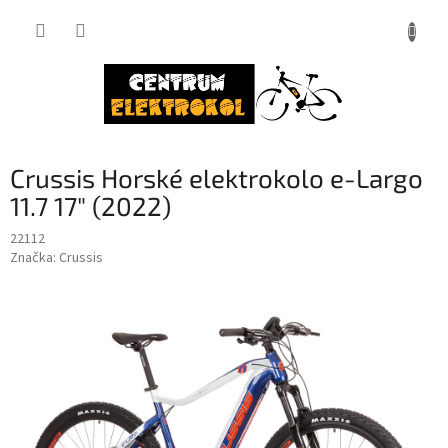
Přejít
na
obsah
Crussis Horské elektrokolo e-Largo
11.7 17" (2022)
22112
Značka:
Crussis