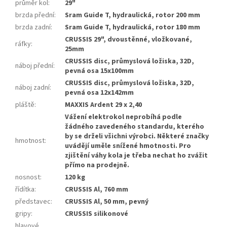
průměr kol
:
29"
brzda přední
:
Sram Guide T, hydraulická, rotor 200 mm
brzda zadní
:
Sram Guide T, hydraulická, rotor 180 mm
CRUSSIS 29", dvoustěnné, vložkované,
ráfky
:
25mm
CRUSSIS disc, průmyslová ložiska, 32D,
náboj přední
:
pevná osa 15x100mm
CRUSSIS disc, průmyslová ložiska, 32D,
náboj zadní
:
pevná osa 12x142mm
pláště
:
MAXXIS Ardent 29 x 2,40
Vážení elektrokol neprobíhá podle
žádného zavedeného standardu, kterého
by se drželi všichni výrobci. Některé značky
hmotnost
:
uvádějí uměle snížené hmotnosti. Pro
zjištění váhy kola je třeba nechat ho zvážit
přímo na prodejně.
nosnost
:
120 kg
řídítka
:
CRUSSIS Al, 760 mm
představec
:
CRUSSIS Al, 50 mm, pevný
gripy
:
CRUSSIS silikonové
hlavové