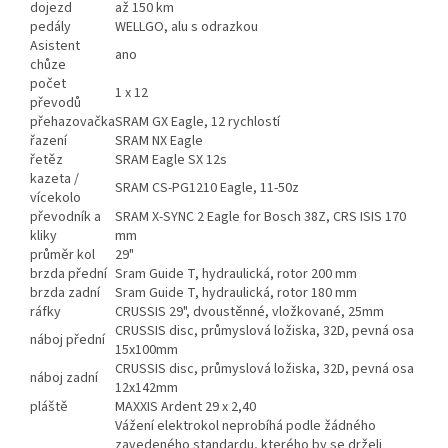
dojezd
až 150 km
pedály
WELLGO, alu s odrazkou
Asistent
ano
chůze
počet
1 x 12
převodů
přehazovačka
SRAM GX Eagle, 12 rychlostí
řazení
SRAM NX Eagle
řetěz
SRAM Eagle SX 12s
kazeta /
SRAM CS-PG1210 Eagle, 11-50z
vícekolo
převodník a
SRAM X-SYNC 2 Eagle for Bosch 38Z, CRS ISIS 170
kliky
mm
průměr kol
29"
brzda přední
Sram Guide T, hydraulická, rotor 200 mm
brzda zadní
Sram Guide T, hydraulická, rotor 180 mm
ráfky
CRUSSIS 29", dvoustěnné, vložkované, 25mm
CRUSSIS disc, průmyslová ložiska, 32D, pevná osa
náboj přední
15x100mm
CRUSSIS disc, průmyslová ložiska, 32D, pevná osa
náboj zadní
12x142mm
pláště
MAXXIS Ardent 29 x 2,40
Vážení elektrokol neprobíhá podle žádného
zavedeného standardu, kterého by se drželi