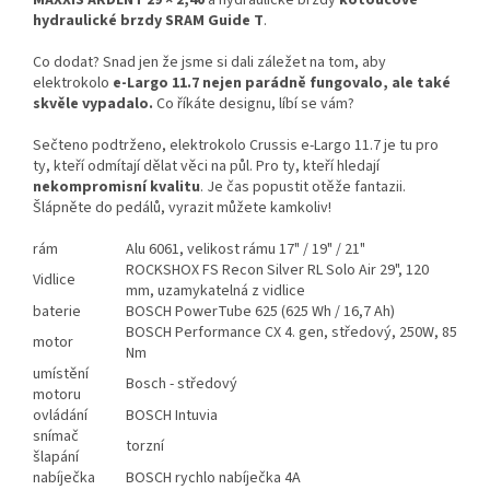
MAXXIS ARDENT 29 × 2,40
a hydraulické brzdy
kotoučové
hydraulické brzdy SRAM Guide T
.
Co dodat? Snad jen že jsme si dali záležet na tom, aby
elektrokolo
e-Largo 11.7 nejen parádně fungovalo, ale také
skvěle vypadalo.
Co říkáte designu, líbí se vám?
Sečteno podtrženo, elektrokolo Crussis e-Largo 11.7 je tu pro
ty, kteří odmítají dělat věci na půl. Pro ty, kteří hledají
nekompromisní kvalitu
. Je čas popustit otěže fantazii.
Šlápněte do pedálů, vyrazit můžete kamkoliv!
rám
Alu 6061, velikost rámu 17" / 19" / 21"
ROCKSHOX FS Recon Silver RL Solo Air 29", 120
Vidlice
mm, uzamykatelná z vidlice
baterie
BOSCH PowerTube 625 (625 Wh / 16,7 Ah)
BOSCH Performance CX 4. gen, středový, 250W, 85
motor
Nm
umístění
Bosch - středový
motoru
ovládání
BOSCH Intuvia
snímač
torzní
šlapání
nabíječka
BOSCH rychlo nabíječka 4A