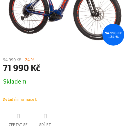
94 990 Kč
–24 %
94 990 Kč
–24 %
71 990 Kč
Měrná
Skladem
cena:
Detailní informace
ZEPTAT SE
SDÍLET