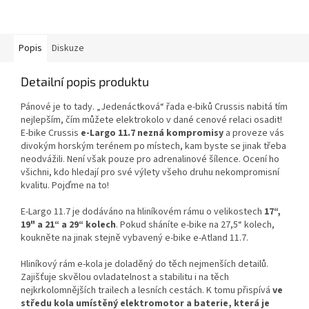
Popis
Diskuze
Detailní popis produktu
Pánové je to tady. „Jedenáctková“ řada e-biků Crussis nabitá tím
nejlepším, čím můžete elektrokolo v dané cenové relaci osadit!
E-bike Crussis
e-Largo 11.7 nezná kompromisy
a proveze vás
divokým horským terénem po místech, kam byste se jinak třeba
neodvážili. Není však pouze pro adrenalinové šílence. Ocení ho
všichni, kdo hledají pro své výlety všeho druhu nekompromisní
kvalitu. Pojďme na to!
E-Largo 11.7 je dodáváno na hliníkovém rámu o velikostech
17“,
19" a 21“ a 29“ kolech
. Pokud sháníte e-bike na 27,5“ kolech,
koukněte na jinak stejně vybavený e-bike e-Atland 11.7.
Hliníkový rám e-kola je doladěný do těch nejmenších detailů.
Zajišťuje skvělou ovladatelnost a stabilitu i na těch
nejkrkolomnějších trailech a lesních cestách. K tomu přispívá
ve
středu kola umístěný elektromotor a baterie, která je