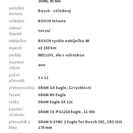
250W, 85 Nm
umístění
Bosch - středový
motoru
:
ovládání
:
BOSCH Intuvia
snímač
torzní
šlapání
:
nabíječka
:
BOSCH rychlo nabíječka 4A
dojezd
:
až 150 km
pedály
:
WELLGO, alu s odrazkou
Asistent
ano
chůze
:
počet
1 x 12
převodů
:
přehazovačka
:
SRAM GX Eagle, 12 rychlostí
řazení
:
SRAM NX Eagle
řetěz
:
SRAM Eagle SX 12s
kazeta /
SRAM CS-PG1210 Eagle, 11-50z
vícekolo
:
převodník a
SRAM X-SYNC 2 Eagle for Bosch 38Z, CRS ISIS
kliky
:
170 mm