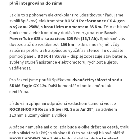
plně integrována do rámu.
Jak je to s pohonem elektrokola? Pro „desítkovou“ řadu jsme
zvolili špičkový elektromotor
BOSCH Performance CX
4. gen
o výkonu 250W, s kroutícím momentem 85 Nm.
Této e-bikové
špičce mezi elektromotory dodává energii baterie
Bosch
PowerTube
625
s kapacitou 625 Wh (16,7 Ah).
Společně vás
dovezou až do vzdálenosti
150 km
– zde samozřejmě vždy
záleží na profilu trati a způsobu využití asistence. Tu ovládáte
pomocí panelu
BOSCH Intuvia
– displej zobrazuje stav baterie,
zvolený stupeň asistence elektromotoru, rychlost a ujetou
vzdálenost.
Pro řazení jsme použili špičkovou
dvanáctirychlostní sadu
SRAM Eagle GX 12s.
Další komentář v tomto směru tak
není třeba.
Jízdu vám zpříjemní odpružená vzduchem tlumená vidlice
R
OCKSHOX FS Recon Silver RL Solo Air 29"
, se zdvihem
120 mm a uzamykáním z vidlice.
A bát se nemusíte ani o to, zda bude e-bike držet na cestě, trailu
nebo silnici za každých okolností. O to se starají bikové pláště