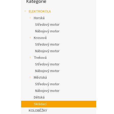
Kategorie
n
kategorie
e
ELEKTROKOLA
l
Horská
Středový motor
Nábojový motor
Krosová
Středový motor
Nábojový motor
Treková
Středový motor
Nábojový motor
Městská
Středový motor
Nábojový motor
Dětská
Skládací
KOLOBĚŽKY