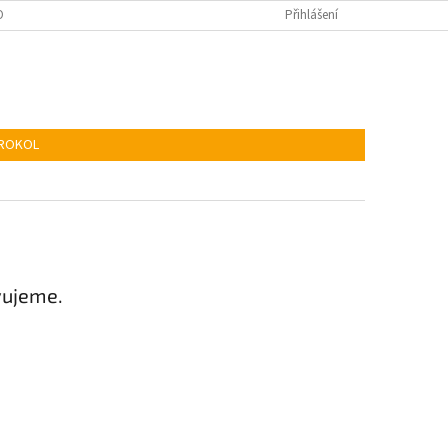
KIES
ADR
Přihlášení
TROKOL
vujeme.