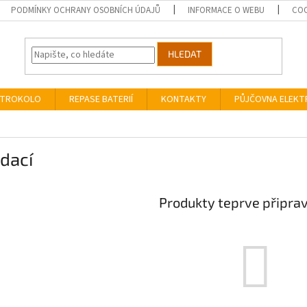
PODMÍNKY OCHRANY OSOBNÍCH ÚDAJŮ
INFORMACE O WEBU
COO
HLEDAT
EKTROKOLO
REPASE BATERIÍ
KONTAKTY
PŮJČOVNA ELEK
dací
Produkty teprve připra