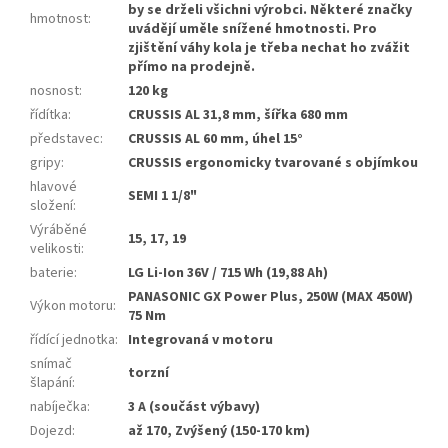
by se drželi všichni výrobci. Některé značky
hmotnost
:
uvádějí uměle snížené hmotnosti. Pro
zjištění váhy kola je třeba nechat ho zvážit
přímo na prodejně.
nosnost
:
120 kg
řídítka
:
CRUSSIS AL 31,8 mm, šířka 680 mm
představec
:
CRUSSIS AL 60 mm, úhel 15°
gripy
:
CRUSSIS ergonomicky tvarované s objímkou
hlavové
SEMI 1 1/8"
složení
:
Výráběné
15, 17, 19
velikosti
:
baterie
:
LG Li-Ion 36V / 715 Wh (19,88 Ah)
PANASONIC GX Power Plus, 250W (MAX 450W)
Výkon motoru
:
75 Nm
řídící jednotka
:
Integrovaná v motoru
snímač
torzní
šlapání
:
nabíječka
:
3 A (součást výbavy)
Dojezd
:
až 170, Zvýšený (150-170 km)