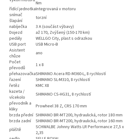
Výkon motoru
Nm
řídící jednotka
Integrovaná v motoru
snímač
torzní
šlapání
nabíječka
3 A (součást výbavy)
Dojezd
až 170, Zvýšený (150-170 km)
pedály
WELLGO City, plast s odrazkou
USB port
USB Micro-B
Asistent
ano
chůze
Počet
1 x 8
převodů
přehazovačka
SHIMANO Acera RD-M360-L, 8 rychlostí
řazení
SHIMANO SL-M310, 8 rychlostí
řetěz
KMC X8
kazeta /
SHIMANO CS-HG31, 8 rychlostí
vícekolo
převodník a
Prowheel 38 Z, CRS 170 mm
kliky
brzda přední
SHIMANO BR-MT200, hydraulická, rotor 180 mm
brzda zadní
SHIMANO BR-MT200, hydraulická, rotor 160 mm
SCHWALBE Johnny Watts LR Performance 27,5 x
pláště
2,35
sedlo
SELLE ROYAL