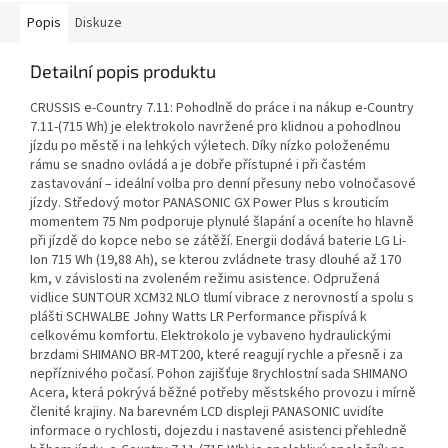
Popis
Diskuze
Detailní popis produktu
CRUSSIS e-Country 7.11: Pohodlně do práce i na nákup e-Country
7.11-(715 Wh) je elektrokolo navržené pro klidnou a pohodlnou
jízdu po městě i na lehkých výletech. Díky nízko položenému
rámu se snadno ovládá a je dobře přístupné i při častém
zastavování – ideální volba pro denní přesuny nebo volnočasové
jízdy. Středový motor PANASONIC GX Power Plus s krouticím
momentem 75 Nm podporuje plynulé šlapání a oceníte ho hlavně
při jízdě do kopce nebo se zátěží. Energii dodává baterie LG Li-
Ion 715 Wh (19,88 Ah), se kterou zvládnete trasy dlouhé až 170
km, v závislosti na zvoleném režimu asistence. Odpružená
vidlice SUNTOUR XCM32 NLO tlumí vibrace z nerovností a spolu s
plášti SCHWALBE Johny Watts LR Performance přispívá k
celkovému komfortu. Elektrokolo je vybaveno hydraulickými
brzdami SHIMANO BR-MT200, které reagují rychle a přesně i za
nepříznivého počasí. Pohon zajišťuje 8rychlostní sada SHIMANO
Acera, která pokrývá běžné potřeby městského provozu i mírně
členité krajiny. Na barevném LCD displeji PANASONIC uvidíte
informace o rychlosti, dojezdu i nastavené asistenci přehledně