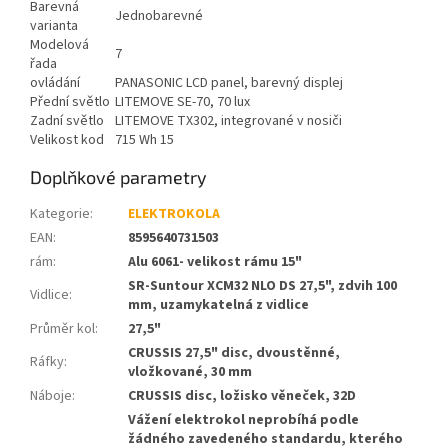
Barevná
Jednobarevné
varianta
Modelová
7
řada
ovládání
PANASONIC LCD panel, barevný displej
Přední světlo
LITEMOVE SE-70, 70 lux
Zadní světlo
LITEMOVE TX302, integrované v nosiči
Velikost kod
715 Wh 15
Doplňkové parametry
Kategorie
:
ELEKTROKOLA
EAN
:
8595640731503
rám
:
Alu 6061- velikost rámu 15"
SR-Suntour XCM32 NLO DS 27,5", zdvih 100
Vidlice
:
mm, uzamykatelná z vidlice
Průměr kol
:
27,5"
CRUSSIS 27,5" disc, dvoustěnné,
Ráfky
:
vložkované, 30 mm
Náboje
:
CRUSSIS disc, ložisko věneček, 32D
Vážení elektrokol neprobíhá podle
žádného zavedeného standardu, kterého