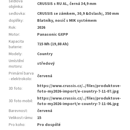
sedlová
CRUSSIS s RU AL, černá 34,9 mm
objímka
:
sedlovka
:
CRUSSIS se zámkem, 30,9 &Oslash;, 350 mm
doplňky
:
Blatníky, nosič s MIK systémem
Rok
:
2026
Motor
:
Panasonic GXPP
Kapacita
715 Wh (19,88 Ah)
baterie
:
Modely
:
Country
Umístění
středový
motoru
:
Primární barva
červená
- elektrokolo
:
https://www.crussis.cz/../files/produktove-
3D foto
:
foto-my2026-import/e-country-7-11-07.jpg
https://www.crussis.cz/../files/produktove-
3D foto mobil
:
foto-my2026-import/e-country-7-11-06.jpg
Barevnost
:
červená
Velikost rámu
:
15
Pro koho
:
Pro dospělé