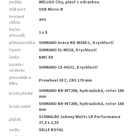
pedály
:
WELLGO City, plast s odrazkou
USB port
:
USB Micro-B
Asistent
ano
chůze
:
Počet
1 x 8
převodů
:
přehazovačka
:
SHIMANO Acera RD-M360-L, 8 rychlostí
řazení
:
SHIMANO SL-M310, 8 rychlostí
řetěz
:
KMC X8
kazeta /
SHIMANO CS-HG31, 8 rychlostí
vícekolo
:
převodník a
Prowheel 38 Z, CRS 170 mm
kliky
:
SHIMANO BR-MT200, hydraulická, rotor 180
brzda přední
:
mm
SHIMANO BR-MT200, hydraulická, rotor 160
brzda zadní
:
mm
SCHWALBE Johnny Watts LR Performance
pláště
:
27,5 x 2,35
sedlo
:
SELLE ROYAL