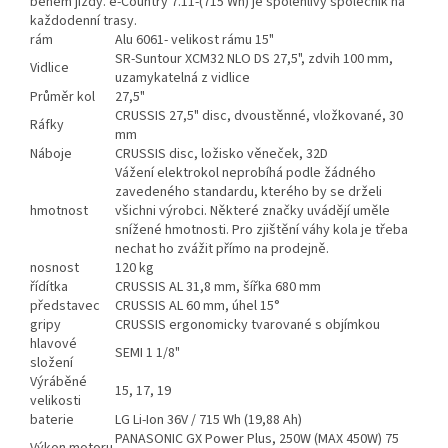
během jízdy. e-Country 7.11-(715 Wh) je spolehlivý společník na
každodenní trasy.
rám
Alu 6061- velikost rámu 15"
SR-Suntour XCM32 NLO DS 27,5", zdvih 100 mm,
Vidlice
uzamykatelná z vidlice
Průměr kol
27,5"
CRUSSIS 27,5" disc, dvoustěnné, vložkované, 30
Ráfky
mm
Náboje
CRUSSIS disc, ložisko věneček, 32D
Vážení elektrokol neprobíhá podle žádného
zavedeného standardu, kterého by se drželi
hmotnost
všichni výrobci. Některé značky uvádějí uměle
snížené hmotnosti. Pro zjištění váhy kola je třeba
nechat ho zvážit přímo na prodejně.
nosnost
120 kg
řídítka
CRUSSIS AL 31,8 mm, šířka 680 mm
představec
CRUSSIS AL 60 mm, úhel 15°
gripy
CRUSSIS ergonomicky tvarované s objímkou
hlavové
SEMI 1 1/8"
složení
Výráběné
15, 17, 19
velikosti
baterie
LG Li-Ion 36V / 715 Wh (19,88 Ah)
PANASONIC GX Power Plus, 250W (MAX 450W) 75