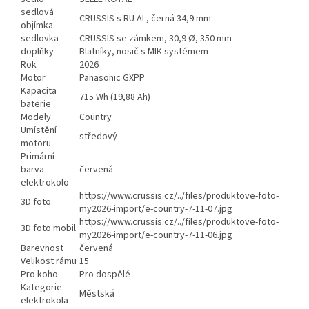
sedlová
CRUSSIS s RU AL, černá 34,9 mm
objímka
sedlovka
CRUSSIS se zámkem, 30,9 Ø, 350 mm
doplňky
Blatníky, nosič s MIK systémem
Rok
2026
Motor
Panasonic GXPP
Kapacita
715 Wh (19,88 Ah)
baterie
Modely
Country
Umístění
středový
motoru
Primární
barva -
červená
elektrokolo
https://www.crussis.cz/../files/produktove-foto-
3D foto
my2026-import/e-country-7-11-07.jpg
https://www.crussis.cz/../files/produktove-foto-
3D foto mobil
my2026-import/e-country-7-11-06.jpg
Barevnost
červená
Velikost rámu
15
Pro koho
Pro dospělé
Kategorie
Městská
elektrokola