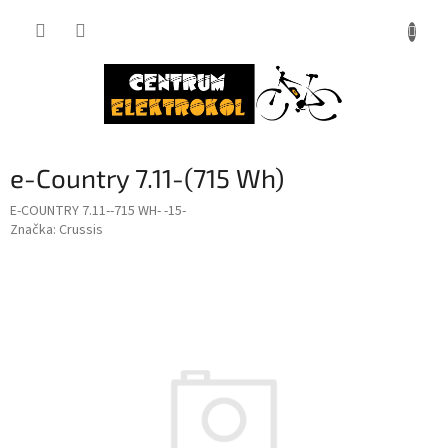
Přejít
na
obsah
e-Country 7.11-(715 Wh)
E-COUNTRY 7.11--715 WH- -15-
Značka:
Crussis