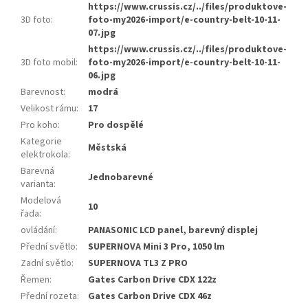
https://www.crussis.cz/../files/produktove-
3D foto
:
foto-my2026-import/e-country-belt-10-11-
07.jpg
https://www.crussis.cz/../files/produktove-
3D foto mobil
:
foto-my2026-import/e-country-belt-10-11-
06.jpg
Barevnost
:
modrá
Velikost rámu
:
17
Pro koho
:
Pro dospělé
Kategorie
Městská
elektrokola
:
Barevná
Jednobarevné
varianta
:
Modelová
10
řada
:
ovládání
:
PANASONIC LCD panel, barevný displej
Přední světlo
:
SUPERNOVA Mini 3 Pro, 1050 lm
Zadní světlo
:
SUPERNOVA TL3 Z PRO
Řemen
:
Gates Carbon Drive CDX 122z
Přední rozeta
:
Gates Carbon Drive CDX 46z