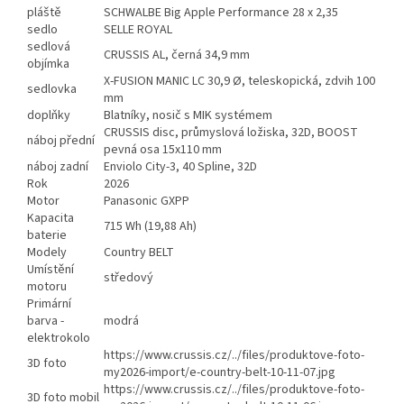
pláště
SCHWALBE Big Apple Performance 28 x 2,35
sedlo
SELLE ROYAL
sedlová
CRUSSIS AL, černá 34,9 mm
objímka
X-FUSION MANIC LC 30,9 Ø, teleskopická, zdvih 100
sedlovka
mm
doplňky
Blatníky, nosič s MIK systémem
CRUSSIS disc, průmyslová ložiska, 32D, BOOST
náboj přední
pevná osa 15x110 mm
náboj zadní
Enviolo City-3, 40 Spline, 32D
Rok
2026
Motor
Panasonic GXPP
Kapacita
715 Wh (19,88 Ah)
baterie
Modely
Country BELT
Umístění
středový
motoru
Primární
barva -
modrá
elektrokolo
https://www.crussis.cz/../files/produktove-foto-
3D foto
my2026-import/e-country-belt-10-11-07.jpg
https://www.crussis.cz/../files/produktove-foto-
3D foto mobil