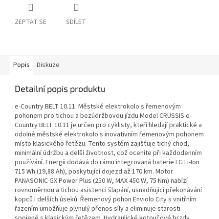
ZEPTAT SE
SDÍLET
Popis
Diskuze
Detailní popis produktu
e-Country BELT 10.11: Městské elektrokolo s řemenovým
pohonem pro tichou a bezúdržbovou jízdu Model CRUSSIS e-
Country BELT 10.11 je určen pro cyklisty, kteří hledají praktické a
odolné městské elektrokolo s inovativním řemenovým pohonem
místo klasického řetězu. Tento systém zajišťuje tichý chod,
minimální údržbu a delší životnost, což oceníte při každodenním
používání. Energii dodává do rámu integrovaná baterie LG Li-Ion
715 Wh (19,88 Ah), poskytující dojezd až 170 km. Motor
PANASONIC GX Power Plus (250 W, MAX 450 W, 75 Nm) nabízí
rovnoměrnou a tichou asistenci šlapání, usnadňující překonávání
kopců i delších úseků. Řemenový pohon Enviolo City s vnitřním
řazením umožňuje plynulý přenos síly a eliminuje starosti
spojené s klasickým řetězem. Hydraulické kotoučové brzdy