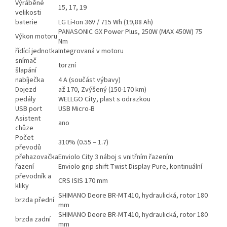
Výráběné
15, 17, 19
velikosti
baterie
LG Li-Ion 36V / 715 Wh (19,88 Ah)
PANASONIC GX Power Plus, 250W (MAX 450W) 75
Výkon motoru
Nm
řídící jednotka
Integrovaná v motoru
snímač
torzní
šlapání
nabíječka
4 A (součást výbavy)
Dojezd
až 170, Zvýšený (150-170 km)
pedály
WELLGO City, plast s odrazkou
USB port
USB Micro-B
Asistent
ano
chůze
Počet
310% (0.55 – 1.7)
převodů
přehazovačka
Enviolo City 3 náboj s vnitřním řazením
řazení
Enviolo grip shift Twist Display Pure, kontinuální
převodník a
CRS ISIS 170 mm
kliky
SHIMANO Deore BR-MT410, hydraulická, rotor 180
brzda přední
mm
SHIMANO Deore BR-MT410, hydraulická, rotor 180
brzda zadní
mm