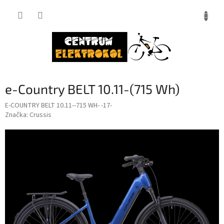
Přejít
na
obsah
e-Country BELT 10.11-(715 Wh)
E-COUNTRY BELT 10.11--715 WH- -17-
Značka:
Crussis