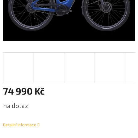
74 990 Kč
Měrná
na dotaz
cena:
Detailní informace