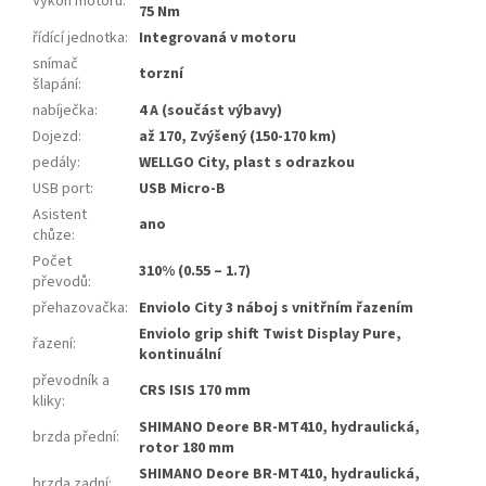
Výkon motoru
:
75 Nm
řídící jednotka
:
Integrovaná v motoru
snímač
torzní
šlapání
:
nabíječka
:
4 A (součást výbavy)
Dojezd
:
až 170, Zvýšený (150-170 km)
pedály
:
WELLGO City, plast s odrazkou
USB port
:
USB Micro-B
Asistent
ano
chůze
:
Počet
310% (0.55 – 1.7)
převodů
:
přehazovačka
:
Enviolo City 3 náboj s vnitřním řazením
Enviolo grip shift Twist Display Pure,
řazení
:
kontinuální
převodník a
CRS ISIS 170 mm
kliky
:
SHIMANO Deore BR-MT410, hydraulická,
brzda přední
:
rotor 180 mm
SHIMANO Deore BR-MT410, hydraulická,
brzda zadní
: