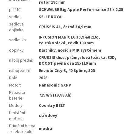
rotor 180 mm
pláště
:
SCHWALBE Big Apple Performance 28 x 2,35
sedlo
:
SELLE ROYAL
sedlová
CRUSSIS AL, černá 34,9 mm
objímka
:
X-FUSION MANIC LC 30,9 &#216;,
sedlovka
:
teleskopická, zdvih 100 mm
doplňky
:
Blatníky, nosič s MIK systémem
CRUSSIS disc, průmyslová ložiska, 32D,
náboj přední
:
BOOST pevná osa 15x110 mm
náboj zadní
:
Enviolo City-3, 40 Spline, 32D
Rok
:
2026
Motor
:
Panasonic GXPP
Kapacita
715 Wh (19,88 Ah)
baterie
:
Modely
:
Country BELT
Umístění
středový
motoru
:
Primární barva
modrá
- elektrokolo
: