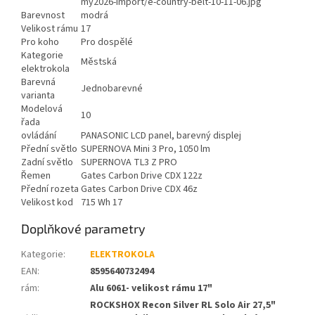
my2026-import/e-country-belt-10-11-06.jpg
Barevnost
modrá
Velikost rámu
17
Pro koho
Pro dospělé
Kategorie
Městská
elektrokola
Barevná
Jednobarevné
varianta
Modelová
10
řada
ovládání
PANASONIC LCD panel, barevný displej
Přední světlo
SUPERNOVA Mini 3 Pro, 1050 lm
Zadní světlo
SUPERNOVA TL3 Z PRO
Řemen
Gates Carbon Drive CDX 122z
Přední rozeta
Gates Carbon Drive CDX 46z
Velikost kod
715 Wh 17
Doplňkové parametry
Kategorie
:
ELEKTROKOLA
EAN
:
8595640732494
rám
:
Alu 6061- velikost rámu 17"
ROCKSHOX Recon Silver RL Solo Air 27,5"