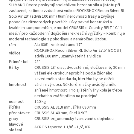
SHIMANO Deore poskytují spolehlivou brzdnou sílu a jistotu při
zastavení, zatímco vzduchová vidlice ROCKSHOX Recon Silver RL
Solo Air 29" (zdvih 100 mm) tlumí nerovnosti trasy a zvyšuje
pohodlí na různorodých površích. Díky pevné konstrukci a
kvalitním komponentům je model CRUSSIS e-Country BELT 10.11
ideální pro každodenní dojíždění i rekreační vyjížďky – kombinuje
moderní technologie s pohodlnou a nenáročnou jízdou.
rám
Alu 6061- velikost rámu 17"
ROCKSHOX Recon Silver RL Solo Air 27,5" BOOST,
Vidlice
zdvih 100 mm, uzamykatelná z vidlice
Průměr kol
28"
Ráfky
CRUSSIS 28" disc, dvoustěnné, vložkované, 30 mm
Vážení elektrokol neprobíhá podle žádného
zavedeného standardu, kterého by se drželi
hmotnost
všichni výrobci. Některé značky uvádějí uměle
snížené hmotnosti. Pro zjištění váhy kola je třeba
nechat ho zvážit přímo na prodejně.
nosnost
120 kg
řídítka
CRUSSIS AL 31,8 mm, šířka 680 mm
představec
CRUSSIS AL 40 mm, úhel 0-90°
gripy
CRUSSIS ergonomicky tvarované s objímkou
hlavové
ACROS tapered 1 1/8" - 1,5", ICR
složení