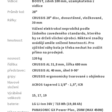
Vidlice
:
BOOST, zdvih 100 mm, uzamykatelná z
vidlice
Průměr kol
:
28"
CRUSSIS 28" disc, dvoustěnné, vložkované,
Ráfky
:
30 mm
Vážení elektrokol neprobíhá podle
žádného zavedeného standardu, kterého
by se drželi všichni výrobci. Některé značky
hmotnost
:
uvádějí uměle snížené hmotnosti. Pro
zjištění váhy kola je třeba nechat ho zvážit
přímo na prodejně.
nosnost
:
120 kg
řídítka
:
CRUSSIS AL 31,8 mm, šířka 680 mm
představec
:
CRUSSIS AL 40 mm, úhel 0-90°
gripy
:
CRUSSIS ergonomicky tvarované s objímkou
hlavové
ACROS tapered 1 1/8" - 1,5", ICR
složení
:
Výráběné
15, 17, 19
velikosti
:
baterie
:
LG Li-Ion 36V / 715 Wh (19,88 Ah)
PANASONIC GX Power Plus, 250W (MAX 450W)