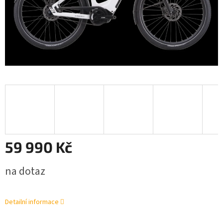
59 990 Kč
Měrná
na dotaz
cena:
Detailní informace