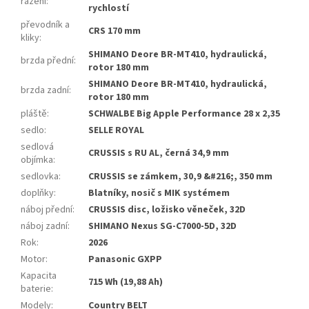
řazení
:
rychlostí
převodník a
CRS 170 mm
kliky
:
SHIMANO Deore BR-MT410, hydraulická,
brzda přední
:
rotor 180 mm
SHIMANO Deore BR-MT410, hydraulická,
brzda zadní
:
rotor 180 mm
pláště
:
SCHWALBE Big Apple Performance 28 x 2,35
sedlo
:
SELLE ROYAL
sedlová
CRUSSIS s RU AL, černá 34,9 mm
objímka
:
sedlovka
:
CRUSSIS se zámkem, 30,9 &#216;, 350 mm
doplňky
:
Blatníky, nosič s MIK systémem
náboj přední
:
CRUSSIS disc, ložisko věneček, 32D
náboj zadní
:
SHIMANO Nexus SG-C7000-5D, 32D
Rok
:
2026
Motor
:
Panasonic GXPP
Kapacita
715 Wh (19,88 Ah)
baterie
:
Modely
:
Country BELT