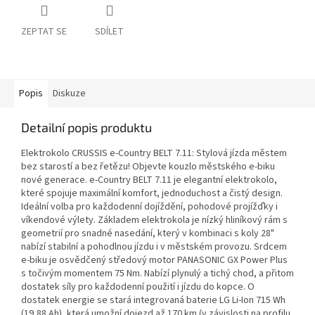
ZEPTAT SE
SDÍLET
Popis
Diskuze
Detailní popis produktu
Elektrokolo CRUSSIS e-Country BELT 7.11: Stylová jízda městem
bez starostí a bez řetězu! Objevte kouzlo městského e-biku
nové generace. e-Country BELT 7.11 je elegantní elektrokolo,
které spojuje maximální komfort, jednoduchost a čistý design.
Ideální volba pro každodenní dojíždění, pohodové projížďky i
víkendové výlety. Základem elektrokola je nízký hliníkový rám s
geometrií pro snadné nasedání, který v kombinaci s koly 28"
nabízí stabilní a pohodlnou jízdu i v městském provozu. Srdcem
e-biku je osvědčený středový motor PANASONIC GX Power Plus
s točivým momentem 75 Nm. Nabízí plynulý a tichý chod, a přitom
dostatek síly pro každodenní použití i jízdu do kopce. O
dostatek energie se stará integrovaná baterie LG Li-Ion 715 Wh
(19,88 Ah), která umožní dojezd až 170 km (v závislosti na profilu