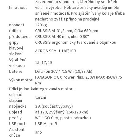
zavedeného standardu, kterého by se drželi
hmotnost
všichni výrobci. Některé značky uvádějí uměle
snížené hmotnosti. Pro zjištění váhy kola je třeba
nechat ho zvážit přímo na prodejně.
nosnost
120 kg
řídítka
CRUSSIS AL 31,8 mm, šířka 680 mm
představec
CRUSSIS AL 40 mm, úhel 0-90°
gripy
CRUSSIS ergonomicky tvarované s objímkou
hlavové
ACROS SEMI 1 1/8", ICR
složení
Výráběné
15, 17, 19
velikosti
baterie
LG Li-Ion 36V / 715 Wh (19,88 Ah)
PANASONIC GX Power Plus, 250W (MAX 450W) 75
Výkon motoru
Nm
řídící jednotka
Integrovaná v motoru
snímač
torzní
šlapání
nabíječka
3 A (součást výbavy)
Dojezd
až 170, Zvýšený (150-170 km)
pedály
WELLGO City, plast s odrazkou
USB port
USB Micro-B
Asistent
ano
chůze