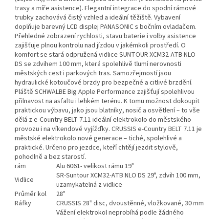
trasy a míře asistence). Elegantní integrace do spodní rámové
trubky zachovává čistý vzhled a ideální těžiště. Vybavení
doplňuje barevný LCD displej PANASONIC s bočním ovladačem.
Přehledné zobrazení rychlosti, stavu baterie i volby asistence
zajišťuje plnou kontrolu nad jízdou v jakémkoli prostředí. O
komfort se stará odpružená vidlice SUNTOUR XCM32-ATB NLO
DS se zdvihem 100 mm, která spolehlivě tlumí nerovnosti
městských cest i parkových tras. Samozřejmostí jsou
hydraulické kotoučové brzdy pro bezpečné a citlivé brzdění.
Pláště SCHWALBE Big Apple Performance zajišťují spolehlivou
přilnavost na asfaltu i lehkém terénu. K tomu možnost dokoupit
praktickou výbavu, jako jsou blatníky, nosič a osvětlení – to vše
dělá z e-Country BELT 7.11 ideální elektrokolo do městského
provozu i na víkendové vyjížďky. CRUSSIS e-Country BELT 7.11 je
městské elektrokolo nové generace – tiché, spolehlivé a
praktické. Určeno pro jezdce, kteří chtějí jezdit stylově,
pohodlně a bez starostí.
rám
Alu 6061- velikost rámu 19"
SR-Suntour XCM32-ATB NLO DS 29", zdvih 100 mm,
Vidlice
uzamykatelná z vidlice
Průměr kol
28"
Ráfky
CRUSSIS 28" disc, dvoustěnné, vložkované, 30 mm
Vážení elektrokol neprobíhá podle žádného