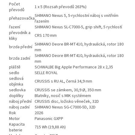
Počet
1 x 5 (Rozsah převodů 263%)
převodů
SHIMANO Nexus 5, 5-rychlostní náboj s vnitřním
přehazovačka
řazením
řazení
SHIMANO Nexus SL-C7000-5, grip shift, 5 rychlostí
převodník a
CRS 170 mm
kliky
SHIMANO Deore BR-MT410, hydraulická, rotor 180
brzda přední
mm
SHIMANO Deore BR-MT410, hydraulická, rotor 180
brzda zadní
mm
pláště
SCHWALBE Big Apple Performance 28 x 2,35
sedlo
SELLE ROYAL
sedlová
CRUSSIS s RU AL, černá 34,9 mm
objímka
sedlovka
CRUSSIS se zámkem, 30,9 Ø, 350 mm
doplňky
Blatníky, nosič s MIK systémem
náboj přední
CRUSSIS disc, ložisko věneček, 32D
náboj zadní
SHIMANO Nexus SG-C7000-5D, 32D
Rok
2026
Motor
Panasonic GXPP
Kapacita
715 Wh (19,88 Ah)
baterie