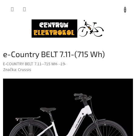
Přejít
na
obsah
e-Country BELT 7.11-(715 Wh)
E-COUNTRY BELT 7.11--715 WH- -19-
Značka:
Crussis