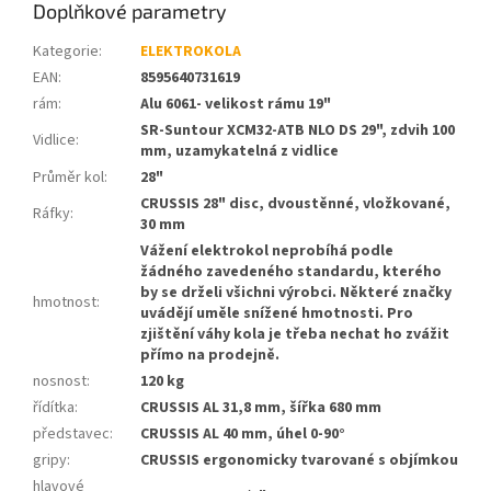
Doplňkové parametry
Kategorie
:
ELEKTROKOLA
EAN
:
8595640731619
rám
:
Alu 6061- velikost rámu 19"
SR-Suntour XCM32-ATB NLO DS 29", zdvih 100
Vidlice
:
mm, uzamykatelná z vidlice
Průměr kol
:
28"
CRUSSIS 28" disc, dvoustěnné, vložkované,
Ráfky
:
30 mm
Vážení elektrokol neprobíhá podle
žádného zavedeného standardu, kterého
by se drželi všichni výrobci. Některé značky
hmotnost
:
uvádějí uměle snížené hmotnosti. Pro
zjištění váhy kola je třeba nechat ho zvážit
přímo na prodejně.
nosnost
:
120 kg
řídítka
:
CRUSSIS AL 31,8 mm, šířka 680 mm
představec
:
CRUSSIS AL 40 mm, úhel 0-90°
gripy
:
CRUSSIS ergonomicky tvarované s objímkou
hlavové