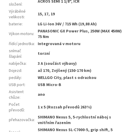
ACROS SEMI 1 1/8", ICR
složení
:
Výráběné
15, 17, 19
velikosti
:
baterie
:
LG Li-Ion 36V / 715 Wh (19,88 Ah)
PANASONIC GX Power Plus, 250W (MAX 450W)
Výkon motoru
:
75 Nm
řídící jednotka
:
Integrovaná v motoru
snímač
torzní
šlapání
:
nabíječka
:
3 A (součást výbavy)
Dojezd
:
až 170, Zvýšený (150-170 km)
pedály
:
WELLGO City, plast s odrazkou
USB port
:
USB Micro-B
Asistent
ano
chůze
:
Počet
1 x 5 (Rozsah převodů 263%)
převodů
:
SHIMANO Nexus 5, 5-rychlostní náboj s
přehazovačka
:
vnitřním řazením
SHIMANO Nexus SL-C7000-5, grip shift, 5