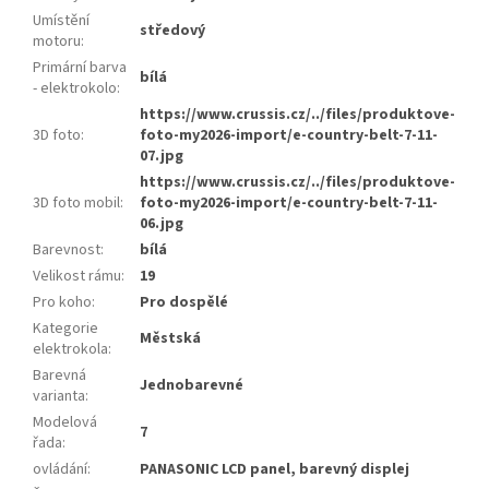
Umístění
středový
motoru
:
Primární barva
bílá
- elektrokolo
:
https://www.crussis.cz/../files/produktove-
3D foto
:
foto-my2026-import/e-country-belt-7-11-
07.jpg
https://www.crussis.cz/../files/produktove-
3D foto mobil
:
foto-my2026-import/e-country-belt-7-11-
06.jpg
Barevnost
:
bílá
Velikost rámu
:
19
Pro koho
:
Pro dospělé
Kategorie
Městská
elektrokola
:
Barevná
Jednobarevné
varianta
:
Modelová
7
řada
:
ovládání
:
PANASONIC LCD panel, barevný displej