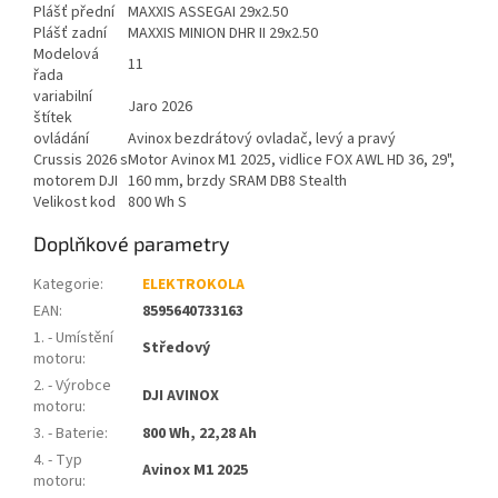
Plášť přední
MAXXIS ASSEGAI 29x2.50
Plášť zadní
MAXXIS MINION DHR II 29x2.50
Modelová
11
řada
variabilní
Jaro 2026
štítek
ovládání
Avinox bezdrátový ovladač, levý a pravý
Crussis 2026 s
Motor Avinox M1 2025, vidlice FOX AWL HD 36, 29",
motorem DJI
160 mm, brzdy SRAM DB8 Stealth
Velikost kod
800 Wh S
Doplňkové parametry
Kategorie
:
ELEKTROKOLA
EAN
:
8595640733163
1. - Umístění
Středový
motoru
:
2. - Výrobce
DJI AVINOX
motoru
:
3. - Baterie
:
800 Wh, 22,28 Ah
4. - Typ
Avinox M1 2025
motoru
: