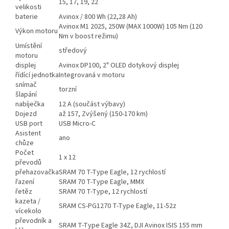
15, 17, 19, 22
velikosti
baterie
Avinox / 800 Wh (22,28 Ah)
Avinox M1 2025, 250W (MAX 1000W) 105 Nm (120
Výkon motoru
Nm v boost režimu)
Umístění
středový
motoru
displej
Avinox DP100, 2" OLED dotykový displej
řídící jednotka
Integrovaná v motoru
snímač
torzní
šlapání
nabíječka
12 A (součást výbavy)
Dojezd
až 157, Zvýšený (150-170 km)
USB port
USB Micro-C
Asistent
ano
chůze
Počet
1 x 12
převodů
přehazovačka
SRAM 70 T-Type Eagle, 12 rychlostí
řazení
SRAM 70 T-Type Eagle, MMX
řetěz
SRAM 70 T-Type, 12 rychlostí
kazeta /
SRAM CS-PG1270 T-Type Eagle, 11-52z
vícekolo
převodník a
SRAM T-Type Eagle 34Z, DJI Avinox ISIS 155 mm