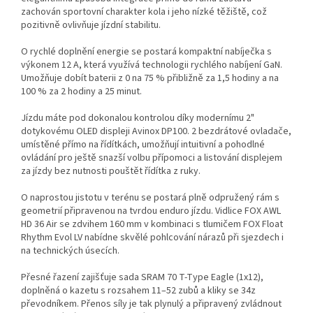
zachován sportovní charakter kola i jeho nízké těžiště, což
pozitivně ovlivňuje jízdní stabilitu.
O rychlé doplnění energie se postará kompaktní nabíječka s
výkonem 12 A, která využívá technologii rychlého nabíjení GaN.
Umožňuje dobít baterii z 0 na 75 % přibližně za 1,5 hodiny a na
100 % za 2 hodiny a 25 minut.
Jízdu máte pod dokonalou kontrolou díky modernímu 2"
dotykovému OLED displeji Avinox DP100. 2 bezdrátové ovladače,
umístěné přímo na řídítkách, umožňují intuitivní a pohodlné
ovládání pro ještě snazší volbu přípomoci a listování displejem
za jízdy bez nutnosti pouštět řídítka z ruky.
O naprostou jistotu v terénu se postará plně odpružený rám s
geometrií připravenou na tvrdou enduro jízdu. Vidlice FOX AWL
HD 36 Air se zdvihem 160 mm v kombinaci s tlumičem FOX Float
Rhythm Evol LV nabídne skvělé pohlcování nárazů při sjezdech i
na technických úsecích.
Přesné řazení zajišťuje sada SRAM 70 T-Type Eagle (1x12),
doplněná o kazetu s rozsahem 11–52 zubů a kliky se 34z
převodníkem. Přenos síly je tak plynulý a připravený zvládnout