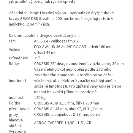
jak prudké výjezdy, tak rychlé sprinty.
Zásadní roli hraje i brzdný výkon – hydraulické čtyřpístkové
brzdy SRAM DB8 Stealth s 200 mm kotouči zajišťují jistotu v
jakýchkoli podmínkách.
Na obutí spoléhá dvojice osvědčených...
rám
Alu 6061- velikost rámu S
FOX AWL HD 36 Air 29" BOOST, zdvih 160 mm,
Vidlice
offset 44 mm
Průměr kol
29"
Ráfky
CRUSSIS 29" disc, dvoustěnné, vložkované, 30 mm
Vážení elektrokol neprobíhá podle žádného
zavedeného standardu, kterého by se drželi
hmotnost
všichni výrobci. Některé značky uvádějí uměle
snížené hmotnosti. Pro zjištění váhy kola je třeba
nechat ho zvážit přímo na prodejně.
nosnost
120 kg
řídítka
CRUSSIS AL Ø 31,8 mm, šířka 780 mm
představec
CRUSSIS AL 45 mm, úhel 0°, Ø 31,8 mm
gripy
CRUSSIS, s objímkou, Ø 33 mm, černé
hlavové
ACROS TAPERED 1 1/8" - 1,5", ICR
složení
Výráběné