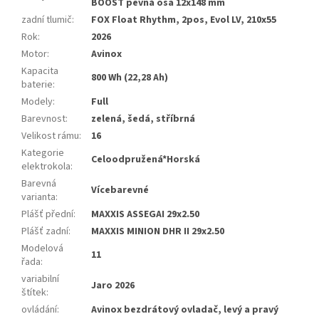
BOOST pevná osa 12x148 mm
zadní tlumič
:
FOX Float Rhythm, 2pos, Evol LV, 210x55
Rok
:
2026
Motor
:
Avinox
Kapacita
800 Wh (22,28 Ah)
baterie
:
Modely
:
Full
Barevnost
:
zelená, šedá, stříbrná
Velikost rámu
:
16
Kategorie
Celoodpružená*Horská
elektrokola
:
Barevná
Vícebarevné
varianta
:
Plášť přední
:
MAXXIS ASSEGAI 29x2.50
Plášť zadní
:
MAXXIS MINION DHR II 29x2.50
Modelová
11
řada
:
variabilní
Jaro 2026
štítek
:
ovládání
:
Avinox bezdrátový ovladač, levý a pravý