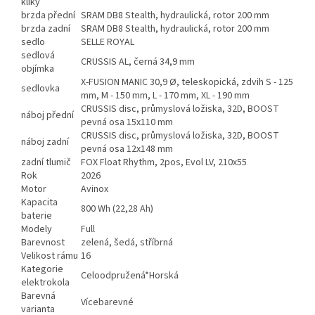
kliky
brzda přední
SRAM DB8 Stealth, hydraulická, rotor 200 mm
brzda zadní
SRAM DB8 Stealth, hydraulická, rotor 200 mm
sedlo
SELLE ROYAL
sedlová
CRUSSIS AL, černá 34,9 mm
objímka
X-FUSION MANIC 30,9 Ø, teleskopická, zdvih S - 125
sedlovka
mm, M - 150 mm, L - 170 mm, XL - 190 mm
CRUSSIS disc, průmyslová ložiska, 32D, BOOST
náboj přední
pevná osa 15x110 mm
CRUSSIS disc, průmyslová ložiska, 32D, BOOST
náboj zadní
pevná osa 12x148 mm
zadní tlumič
FOX Float Rhythm, 2pos, Evol LV, 210x55
Rok
2026
Motor
Avinox
Kapacita
800 Wh (22,28 Ah)
baterie
Modely
Full
Barevnost
zelená, šedá, stříbrná
Velikost rámu
16
Kategorie
Celoodpružená*Horská
elektrokola
Barevná
Vícebarevné
varianta