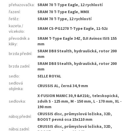
přehazovačka
:
SRAM 70 T-Type Eagle, 12 rychlostí
řazení
:
SRAM 70 T-Type Eagle, MMX
řetěz
:
SRAM 70 T-Type, 12 rychlostí
kazeta /
SRAM CS-PG1270 T-Type Eagle, 11-52z
vícekolo
:
převodník a
SRAM T-Type Eagle 34Z, DJI Avinox ISIS 155
kliky
:
mm
SRAM DB8 Stealth, hydraulická, rotor 200
brzda přední
:
mm
SRAM DB8 Stealth, hydraulická, rotor 200
brzda zadní
:
mm
sedlo
:
SELLE ROYAL
sedlová
CRUSSIS AL, černá 34,9 mm
objímka
:
X-FUSION MANIC 30,9 &#216;, teleskopická,
sedlovka
:
zdvih S - 125 mm, M - 150 mm, L - 170 mm, XL -
190 mm
CRUSSIS disc, průmyslová ložiska, 32D,
náboj přední
:
BOOST pevná osa 15x110 mm
CRUSSIS disc, průmyslová ložiska, 32D,
náboj zadní
: