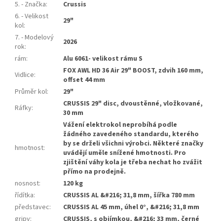
5. - Značka
:
Crussis
6. - Velikost
29"
kol
:
7. - Modelový
2026
rok
:
rám
:
Alu 6061- velikost rámu S
FOX AWL HD 36 Air 29" BOOST, zdvih 160 mm,
Vidlice
:
offset 44 mm
Průměr kol
:
29"
CRUSSIS 29" disc, dvoustěnné, vložkované,
Ráfky
:
30 mm
Vážení elektrokol neprobíhá podle
žádného zavedeného standardu, kterého
by se drželi všichni výrobci. Některé značky
hmotnost
:
uvádějí uměle snížené hmotnosti. Pro
zjištění váhy kola je třeba nechat ho zvážit
přímo na prodejně.
nosnost
:
120 kg
řídítka
:
CRUSSIS AL &#216; 31,8 mm, šířka 780 mm
představec
:
CRUSSIS AL 45 mm, úhel 0°, &#216; 31,8 mm
gripy
:
CRUSSIS, s objímkou, &#216; 33 mm, černé