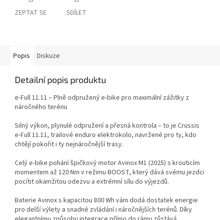
ZEPTAT SE
SDÍLET
Popis
Diskuze
Detailní popis produktu
e-Full 11.11 – Plně odpružený e-bike pro maximální zážitky z
náročného terénu
Silný výkon, plynulé odpružení a přesná kontrola – to je Crussis
e-Full 11.11, trailové enduro elektrokolo, navržené pro ty, kdo
chtějí pokořit i ty nejnáročnější trasy.
Celý e-bike pohání špičkový motor Avinox M1 (2025) s krouticím
momentem až 120 Nm v režimu BOOST, který dává svému jezdci
pocítit okamžitou odezvu a extrémní sílu do výjezdů.
Baterie Avinox s kapacitou 800 Wh vám dodá dostatek energie
pro delší výlety a snadné zvládání i náročnějších terénů. Díky
elegantnímu způsobu integrace přímo do rámu zůstává