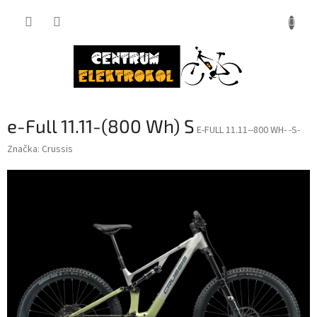
Přejít
na
obsah
e-Full 11.11-(800 Wh) S
E-FULL 11.11--800 WH- -S-
Značka:
Crussis