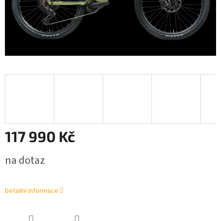
117 990 Kč
Měrná
na dotaz
cena:
Detailní informace