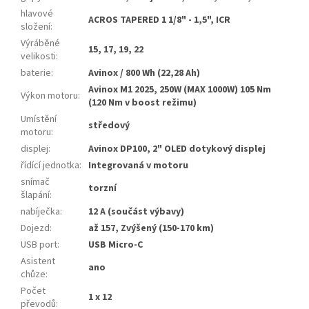
hlavové
ACROS TAPERED 1 1/8" - 1,5", ICR
složení
:
Výráběné
15, 17, 19, 22
velikosti
:
baterie
:
Avinox / 800 Wh (22,28 Ah)
Avinox M1 2025, 250W (MAX 1000W) 105 Nm
Výkon motoru
:
(120 Nm v boost režimu)
Umístění
středový
motoru
:
displej
:
Avinox DP100, 2" OLED dotykový displej
řídící jednotka
:
Integrovaná v motoru
snímač
torzní
šlapání
:
nabíječka
:
12 A (součást výbavy)
Dojezd
:
až 157, Zvýšený (150-170 km)
USB port
:
USB Micro-C
Asistent
ano
chůze
:
Počet
1 x 12
převodů
: