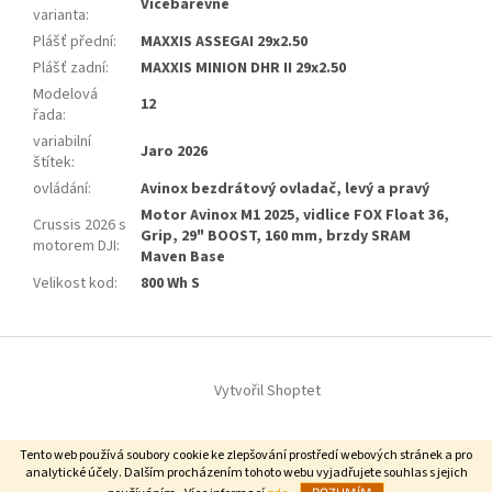
Vícebarevné
varianta
:
Plášť přední
:
MAXXIS ASSEGAI 29x2.50
Plášť zadní
:
MAXXIS MINION DHR II 29x2.50
Modelová
12
řada
:
variabilní
Jaro 2026
štítek
:
ovládání
:
Avinox bezdrátový ovladač, levý a pravý
Motor Avinox M1 2025, vidlice FOX Float 36,
Crussis 2026 s
Grip, 29" BOOST, 160 mm, brzdy SRAM
motorem DJI
:
Maven Base
Velikost kod
:
800 Wh S
Z
á
Vytvořil Shoptet
p
a
t
Copyright 2026
Centrum Elektrokol
. Všechna práva vyhrazena.
Tento web používá soubory cookie ke zlepšování prostředí webových stránek a pro
í
analytické účely. Dalším procházením tohoto webu vyjadřujete souhlas s jejich