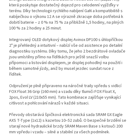
která poskytuje dostatečný dojezd pro celodenní vyjížďky v
terénu. Díky technologii rychlého nabíjení GaN a kompatibilitě s
nabíječkou o výkonu 12 A se výrazně zkracuje doba potřebná k
dobití baterie – z 0 % na 75 % za přibližně 1,5 hodiny, na plných
100 % za 2 hodiny a 25 minut.
Integrovaný OLED dotykový displej Avinox DP100 s úhlopříčkou
2" je přehledný a intuitivní – nabízí vše od asistence po detailní
diagnostiku systému. Díky tomu, že jeho 2 bezdrátové ovladače
jsou umístěny přímo na řídítkách pro ještě snazší volbu
přípomoci a listování displejem, je displej pohodlný na použití i
během samotné jízdy, aniž by musel jezdec sundat ruce z
řídítek.
Odpružení je plně připraveno na náročné traily vpředu s vidlicí
FOX Float 36 Grip (160 mm) a vzadu díky tlumiči FOX Float X,
2pos, Evol LV (210x55 mm). Tato kombinace zajišťuje vynikající
citlivost a pohlcování nárazů v každé situaci.
Převody obstarává špičková elektronická sada SRAM GX Eagle
AXS T-Type (1x12) s kazetou 10–52 zubů. O bezpečné brzdění se
starají nové hydraulické brzdy SRAM Maven Base s kotouči 200
mm vpředu i vzadu – silné a stabilní za všech podmínek.