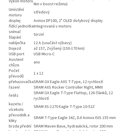
Výkon motoru
Nm v boost režimu)
Umístění
středový
motoru
displej
Avinox DP100, 2" OLED dotykový displej
řídící jednotka
Integrovaná v motoru
snímač
torzní
šlapání
nabíječka
12 A (součást výbavy)
Dojezd
až 157, Zvýšený (150-170 km)
USB port
USB Micro-C
Asistent
ano
chůze
Počet
1 x 12
převodů
přehazovačka
SRAM GX Eagle AXS T-Type, 12 rychlostí
řazení
SRAM AXS Rocker Controller Right, MMX
SRAM GX Eagle T-Type Flattop, 126 článků, 12
řetěz
rychlostí
kazeta /
SRAM XS-1270 Eagle T-Type 10-52Z
vícekolo
převodník a
SRAM T-Type Eagle 34Z, DJI Avinox ISIS 155 mm
kliky
brzda přední
SRAM Maven Base, hydraulická, rotor 200 mm