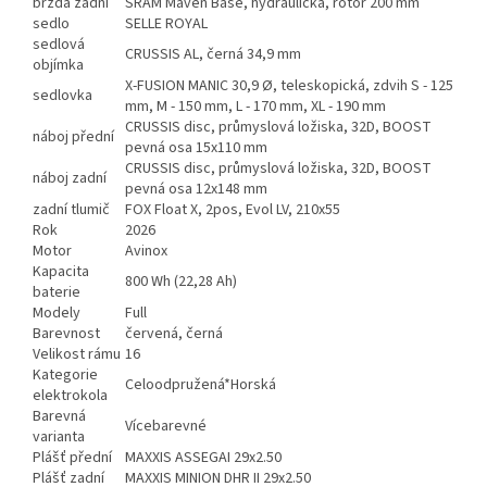
brzda zadní
SRAM Maven Base, hydraulická, rotor 200 mm
sedlo
SELLE ROYAL
sedlová
CRUSSIS AL, černá 34,9 mm
objímka
X-FUSION MANIC 30,9 Ø, teleskopická, zdvih S - 125
sedlovka
mm, M - 150 mm, L - 170 mm, XL - 190 mm
CRUSSIS disc, průmyslová ložiska, 32D, BOOST
náboj přední
pevná osa 15x110 mm
CRUSSIS disc, průmyslová ložiska, 32D, BOOST
náboj zadní
pevná osa 12x148 mm
zadní tlumič
FOX Float X, 2pos, Evol LV, 210x55
Rok
2026
Motor
Avinox
Kapacita
800 Wh (22,28 Ah)
baterie
Modely
Full
Barevnost
červená, černá
Velikost rámu
16
Kategorie
Celoodpružená*Horská
elektrokola
Barevná
Vícebarevné
varianta
Plášť přední
MAXXIS ASSEGAI 29x2.50
Plášť zadní
MAXXIS MINION DHR II 29x2.50