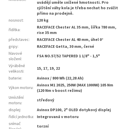
uvádějí uměle snížené hmotnosti. Pro
zjištění váhy kola je třeba nechat ho zvážit
přímo na prodejně.
nosnost
:
120 kg
RACEFACE Chester AL 35 mm, šířka 780 mm,
řídítka
:
rise 35 mm
představec
:
RACEFACE Chester AL 40 mm, úhel 0°
gripy
:
RACEFACE Getta, 30 mm, černé
hlavové
FSA NO.57/52 TAPERED 1 1/8" - 1,5"
složení
:
Výráběné
15, 17, 19, 22
velikosti
:
baterie
:
Avinox / 800 Wh (22,28 Ah)
Avinox M1 2025, 250W (MAX 1000W) 105 Nm
Výkon motoru
:
(120 Nm v boost režimu)
Umístění
středový
motoru
:
displej
:
Avinox DP100, 2" OLED dotykový displej
řídící jednotka
:
Integrovaná v motoru
snímač
torzní