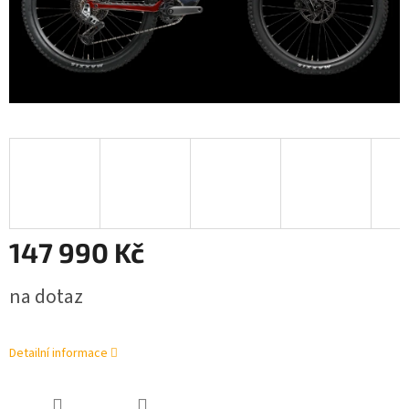
147 990 Kč
Měrná
na dotaz
cena:
Detailní informace