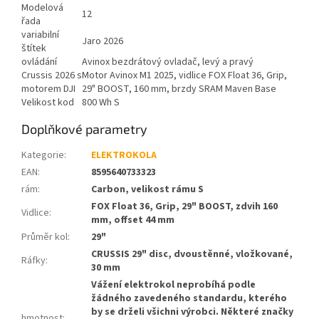
Modelová
12
řada
variabilní
Jaro 2026
štítek
ovládání
Avinox bezdrátový ovladač, levý a pravý
Crussis 2026 s
Motor Avinox M1 2025, vidlice FOX Float 36, Grip,
motorem DJI
29" BOOST, 160 mm, brzdy SRAM Maven Base
Velikost kod
800 Wh S
Doplňkové parametry
Kategorie
:
ELEKTROKOLA
EAN
:
8595640733323
rám
:
Carbon, velikost rámu S
FOX Float 36, Grip, 29" BOOST, zdvih 160
Vidlice
:
mm, offset 44 mm
Průměr kol
:
29"
CRUSSIS 29" disc, dvoustěnné, vložkované,
Ráfky
:
30 mm
Vážení elektrokol neprobíhá podle
žádného zavedeného standardu, kterého
by se drželi všichni výrobci. Některé značky
hmotnost
: