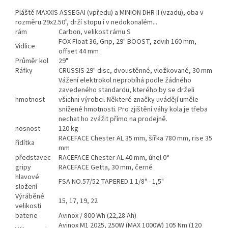
Pláště MAXXIS ASSEGAI (vpředu) a MINION DHR II (vzadu), oba v
rozměru 29x2.50", drží stopu i v nedokonalém...
rám
Carbon, velikost rámu S
FOX Float 36, Grip, 29" BOOST, zdvih 160 mm,
Vidlice
offset 44 mm
Průměr kol
29"
Ráfky
CRUSSIS 29" disc, dvoustěnné, vložkované, 30 mm
Vážení elektrokol neprobíhá podle žádného
zavedeného standardu, kterého by se drželi
hmotnost
všichni výrobci. Některé značky uvádějí uměle
snížené hmotnosti. Pro zjištění váhy kola je třeba
nechat ho zvážit přímo na prodejně.
nosnost
120 kg
RACEFACE Chester AL 35 mm, šířka 780 mm, rise 35
řídítka
mm
představec
RACEFACE Chester AL 40 mm, úhel 0°
gripy
RACEFACE Getta, 30 mm, černé
hlavové
FSA NO.57/52 TAPERED 1 1/8" - 1,5"
složení
Výráběné
15, 17, 19, 22
velikosti
baterie
Avinox / 800 Wh (22,28 Ah)
Avinox M1 2025, 250W (MAX 1000W) 105 Nm (120