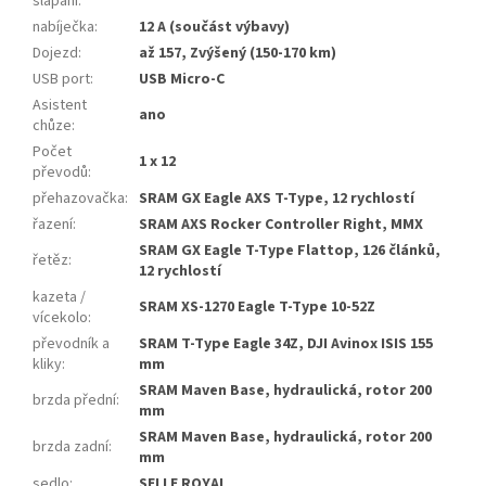
šlapání
:
nabíječka
:
12 A (součást výbavy)
Dojezd
:
až 157, Zvýšený (150-170 km)
USB port
:
USB Micro-C
Asistent
ano
chůze
:
Počet
1 x 12
převodů
:
přehazovačka
:
SRAM GX Eagle AXS T-Type, 12 rychlostí
řazení
:
SRAM AXS Rocker Controller Right, MMX
SRAM GX Eagle T-Type Flattop, 126 článků,
řetěz
:
12 rychlostí
kazeta /
SRAM XS-1270 Eagle T-Type 10-52Z
vícekolo
:
převodník a
SRAM T-Type Eagle 34Z, DJI Avinox ISIS 155
kliky
:
mm
SRAM Maven Base, hydraulická, rotor 200
brzda přední
:
mm
SRAM Maven Base, hydraulická, rotor 200
brzda zadní
:
mm
sedlo
:
SELLE ROYAL