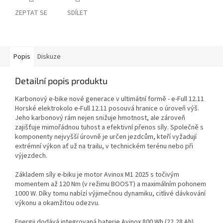
ZEPTAT SE
SDÍLET
Popis
Diskuze
Detailní popis produktu
Karbonový e-bike nové generace v ultimátní formě - e-Full 12.11
Horské elektrokolo e-Full 12.11 posouvá hranice o úroveň výš.
Jeho karbonový rám nejen snižuje hmotnost, ale zároveň
zajišťuje mimořádnou tuhost a efektivní přenos síly. Společně s
komponenty nejvyšší úrovně je určen jezdcům, kteří vyžadují
extrémní výkon ať už na trailu, v technickém terénu nebo při
výjezdech.
Základem síly e-biku je motor Avinox M1 2025 s točivým
momentem až 120 Nm (v režimu BOOST) a maximálním pohonem
1000 W. Díky tomu nabízí výjimečnou dynamiku, citlivé dávkování
výkonu a okamžitou odezvu.
Energii dodává integrovaná baterie Avinox 800 Wh (22,28 Ah),