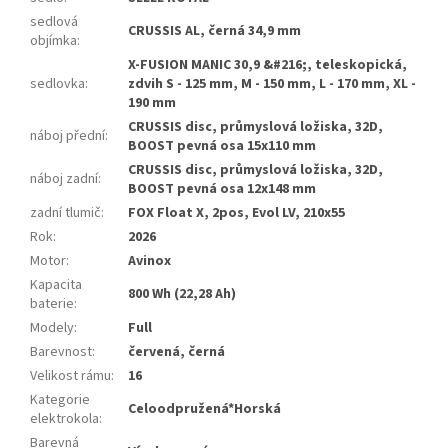
sedlová
CRUSSIS AL, černá 34,9 mm
objímka
:
X-FUSION MANIC 30,9 &#216;, teleskopická,
sedlovka
:
zdvih S - 125 mm, M - 150 mm, L - 170 mm, XL -
190 mm
CRUSSIS disc, průmyslová ložiska, 32D,
náboj přední
:
BOOST pevná osa 15x110 mm
CRUSSIS disc, průmyslová ložiska, 32D,
náboj zadní
:
BOOST pevná osa 12x148 mm
zadní tlumič
:
FOX Float X, 2pos, Evol LV, 210x55
Rok
:
2026
Motor
:
Avinox
Kapacita
800 Wh (22,28 Ah)
baterie
:
Modely
:
Full
Barevnost
:
červená, černá
Velikost rámu
:
16
Kategorie
Celoodpružená*Horská
elektrokola
:
Barevná