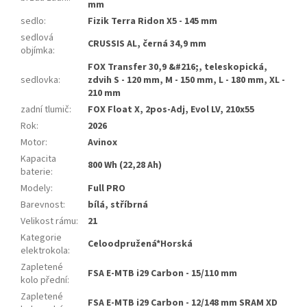
mm
sedlo
:
Fizik Terra Ridon X5 - 145 mm
sedlová
CRUSSIS AL, černá 34,9 mm
objímka
:
FOX Transfer 30,9 &#216;, teleskopická,
sedlovka
:
zdvih S - 120 mm, M - 150 mm, L - 180 mm, XL -
210 mm
zadní tlumič
:
FOX Float X, 2pos-Adj, Evol LV, 210x55
Rok
:
2026
Motor
:
Avinox
Kapacita
800 Wh (22,28 Ah)
baterie
:
Modely
:
Full PRO
Barevnost
:
bílá, stříbrná
Velikost rámu
:
21
Kategorie
Celoodpružená*Horská
elektrokola
:
Zapletené
FSA E-MTB i29 Carbon - 15/110 mm
kolo přední
:
Zapletené
FSA E-MTB i29 Carbon - 12/148 mm SRAM XD