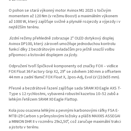
O pohon se stará výkonný motor Avinox M1 2025 s točivým
momentem až 120 Nm (v režimu Boost) a maximálním výkonem
až 1000 W, který zajišťuje svižné a plynulé rozjezdy a výjezdy i v
nejtěžším terénu.
Jízdní režimy přehledně zobrazuje 2" OLED dotykový displej
Avinox DP100, který zároveň umožňuje jednoduchou kontrolu
funkcí díky 2 bezdrátovým ovladačům pro ještě snazší volbu
přípomoci a listování displejem za jízdy.
Odpružení tvoří špičkové komponenty od značky FOX – vidlice
FOX Float 36 Factory Grip X2, 29" se zdvihem 160 mm a offsetem
44 mm a zadní tlumič FOX Float X, 2pos-Adj, Evol LV (210x55 mm).
Přesné a bezdrátové řazení zajišťuje sada SRAM X0 Eagle AXS T-
Type s 12 rychlostmi, vybavená robustní kazetou 10–52 zubů a
lehkým řetězem SRAM X0 Eagle Flattop.
Kola jsou osazena lehkými a pevnými karbonovými ráfky FSA E-
MTB i29 Carbon s průmyslovými ložisky a plášti MAXXIS ASSEGAI
a MINION DHR II v rozměru 29x2,50", což zaručuje maximální trakci
a jistotu v terénu.