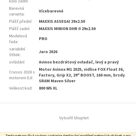
kolo zadní
:
Barevná
Vícebarevné
varianta
:
Plášť přední
:
MAXXIS ASSEGAI 29x2.50
Plášť zadní
:
MAXXIS MINION DHR II 29x2.50
Modelová
PRO
řada
:
variabilní
Jaro 2026
štítek
:
ovládání
:
Avinox bezdrátový ovladač, levý a pravý
Motor Avinox M1 2025, vidlice FOX Float 36,
Crussis 2026 s
Factory, Grip X2, 29" BOOST, 160 mm, brzdy
motorem DJI
:
SRAM Maven Silver
Velikost kod
:
800 Wh XL
Z
á
Vytvořil Shoptet
p
a
t
Tento web používá soubory cookie ke zlepšování prostředí webových stránek a pro