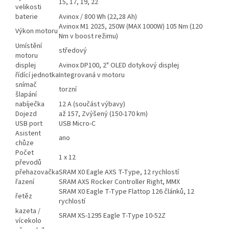
15, 17, 19, 22
velikosti
baterie
Avinox / 800 Wh (22,28 Ah)
Avinox M1 2025, 250W (MAX 1000W) 105 Nm (120
Výkon motoru
Nm v boost režimu)
Umístění
středový
motoru
displej
Avinox DP100, 2" OLED dotykový displej
řídící jednotka
Integrovaná v motoru
snímač
torzní
šlapání
nabíječka
12 A (součást výbavy)
Dojezd
až 157, Zvýšený (150-170 km)
USB port
USB Micro-C
Asistent
ano
chůze
Počet
1 x 12
převodů
přehazovačka
SRAM X0 Eagle AXS T-Type, 12 rychlostí
řazení
SRAM AXS Rocker Controller Right, MMX
SRAM X0 Eagle T-Type Flattop 126 článků, 12
řetěz
rychlostí
kazeta /
SRAM XS-1295 Eagle T-Type 10-52Z
vícekolo