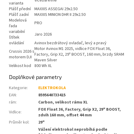
Vícebarevné
varianta
Plášť přední
MAXXIS ASSEGAI 29x2.50
Plášť zadní
MAXXIS MINION DHR II 29x2.50
Modelová
PRO
řada
variabilní
Jaro 2026
štítek
ovládání
Avinox bezdrátový ovladač, levý a pravý
Motor Avinox M1 2025, vidlice FOX Float 36,
Crussis 2026 s
Factory, Grip X2, 29" BOOST, 160 mm, brzdy SRAM
motorem DJI
Maven Silver
Velikost kod
800 Wh XL
Doplňkové parametry
Kategorie
:
ELEKTROKOLA
EAN
:
8595640733415
rám
:
Carbon, velikost rámu XL
FOX Float 36, Factory, Grip X2, 29" BOOST,
Vidlice
:
zdvih 160 mm, offset 44 mm
Průměr kol
:
29"
Vážení elektrokol neprobíhá podle