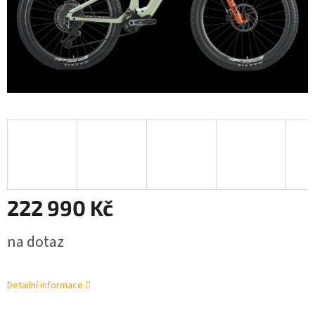
222 990 Kč
Měrná
na dotaz
cena:
Detailní informace