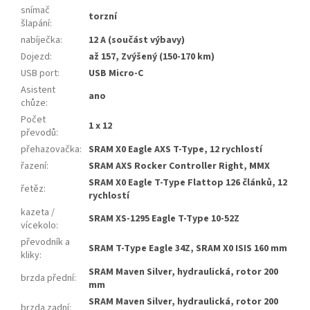
snímač
torzní
šlapání
:
nabíječka
:
12 A (součást výbavy)
Dojezd
:
až 157, Zvýšený (150-170 km)
USB port
:
USB Micro-C
Asistent
ano
chůze
:
Počet
1 x 12
převodů
:
přehazovačka
:
SRAM X0 Eagle AXS T-Type, 12 rychlostí
řazení
:
SRAM AXS Rocker Controller Right, MMX
SRAM X0 Eagle T-Type Flattop 126 článků, 12
řetěz
:
rychlostí
kazeta /
SRAM XS-1295 Eagle T-Type 10-52Z
vícekolo
:
převodník a
SRAM T-Type Eagle 34Z, SRAM X0 ISIS 160 mm
kliky
:
SRAM Maven Silver, hydraulická, rotor 200
brzda přední
:
mm
SRAM Maven Silver, hydraulická, rotor 200
brzda zadní
: