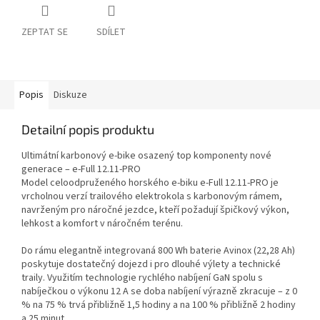
ZEPTAT SE
SDÍLET
Popis
Diskuze
Detailní popis produktu
Ultimátní karbonový e-bike osazený top komponenty nové
generace – e-Full 12.11-PRO
Model celoodpruženého horského e-biku e-Full 12.11-PRO je
vrcholnou verzí trailového elektrokola s karbonovým rámem,
navrženým pro náročné jezdce, kteří požadují špičkový výkon,
lehkost a komfort v náročném terénu.
Do rámu elegantně integrovaná 800 Wh baterie Avinox (22,28 Ah)
poskytuje dostatečný dojezd i pro dlouhé výlety a technické
traily. Využitím technologie rychlého nabíjení GaN spolu s
nabíječkou o výkonu 12 A se doba nabíjení výrazně zkracuje – z 0
% na 75 % trvá přibližně 1,5 hodiny a na 100 % přibližně 2 hodiny
a 25 minut.