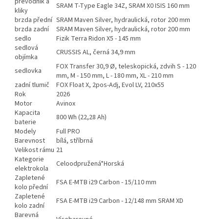
převodník a
SRAM T-Type Eagle 34Z, SRAM X0 ISIS 160 mm
kliky
brzda přední
SRAM Maven Silver, hydraulická, rotor 200 mm
brzda zadní
SRAM Maven Silver, hydraulická, rotor 200 mm
sedlo
Fizik Terra Ridon X5 - 145 mm
sedlová
CRUSSIS AL, černá 34,9 mm
objímka
FOX Transfer 30,9 Ø, teleskopická, zdvih S - 120
sedlovka
mm, M - 150 mm, L - 180 mm, XL - 210 mm
zadní tlumič
FOX Float X, 2pos-Adj, Evol LV, 210x55
Rok
2026
Motor
Avinox
Kapacita
800 Wh (22,28 Ah)
baterie
Modely
Full PRO
Barevnost
bílá, stříbrná
Velikost rámu
21
Kategorie
Celoodpružená*Horská
elektrokola
Zapletené
FSA E-MTB i29 Carbon - 15/110 mm
kolo přední
Zapletené
FSA E-MTB i29 Carbon - 12/148 mm SRAM XD
kolo zadní
Barevná