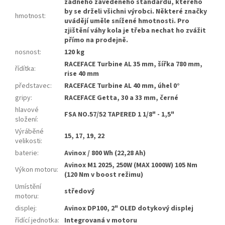
žádného zavedeného standardu, kterého
by se drželi všichni výrobci. Některé značky
hmotnost
:
uvádějí uměle snížené hmotnosti. Pro
zjištění váhy kola je třeba nechat ho zvážit
přímo na prodejně.
nosnost
:
120 kg
RACEFACE Turbine AL 35 mm, šířka 780 mm,
řídítka
:
rise 40 mm
představec
:
RACEFACE Turbine AL 40 mm, úhel 0°
gripy
:
RACEFACE Getta, 30 a 33 mm, černé
hlavové
FSA NO.57/52 TAPERED 1 1/8" - 1,5"
složení
:
Výráběné
15, 17, 19, 22
velikosti
:
baterie
:
Avinox / 800 Wh (22,28 Ah)
Avinox M1 2025, 250W (MAX 1000W) 105 Nm
Výkon motoru
:
(120 Nm v boost režimu)
Umístění
středový
motoru
:
displej
:
Avinox DP100, 2" OLED dotykový displej
řídící jednotka
:
Integrovaná v motoru