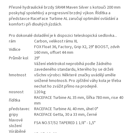
Přesné hydraulické brzdy SRAM Maven Silver s kotouči 200 mm
poskytují spolehlivý a progresivní brzdný výkon. Řídítka a
představce RaceFace Turbine AL zaručují optimální ovládání a
komfort i při dlouhých jízdách.
Pro dokonalé doladění je k dispozici teleskopická sedlovka...
rám
Carbon, velikost rámu XL
FOX Float 36, Factory, Grip X2, 29" BOOST, zdvih
Vidlice
160 mm, offset 44 mm
Průměr kol
29"
Vážení elektrokol neprobíhá podle žádného
zavedeného standardu, kterého by se drželi
hmotnost
všichni výrobci. Některé značky uvádějí uměle
snížené hmotnosti. Pro zjištění váhy kola je třeba
nechat ho zvážit přímo na prodejně.
nosnost
120 kg
RACEFACE Turbine AL 35 mm, šířka 780 mm, rise 40
řídítka
mm
představec
RACEFACE Turbine AL 40 mm, úhel 0°
gripy
RACEFACE Getta, 30 a 33 mm, černé
hlavové
FSA NO.57/52 TAPERED 1 1/8" - 1,5"
složení
Výráběné