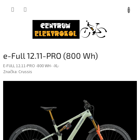
Přejít
na
obsah
e-Full 12.11-PRO (800 Wh)
E-FULL 12.11-PRO -800 WH- -XL-
Značka:
Crussis