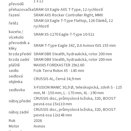
1 x 12
převodů
přehazovačka
SRAM GX Eagle AXS T-Type, 12 rychlostí
řazení
SRAM AXS Rocker Controller Right, MMX
SRAM GX Eagle T-Type Flattop, 126 článků, 12
řetěz
rychlostí
kazeta /
SRAM XS-1270 Eagle T-Type 10-52z
vícekolo
převodník a
SRAM T-Type Eagle 34Z, DJI Avinox ISIS 155 mm
kliky
brzda přední
SRAM DB8 Stealth, hydraulická, rotor 200 mm
brzda zadní
SRAM DB8 Stealth, hydraulická, rotor 200 mm
pláště
MAXXIS FOREKASTER 29x2.60
sedlo
Fizik Terra Ridon X5 - 145 mm
sedlová
CRUSSIS AL, černá 34,9 mm
objímka
X-FUSION MANIC 30,9 Ø, teleskopická, zdvih S - 125
sedlovka
mm, M - 150 mm, L - 170 mm, XL - 190 mm
CRUSSIS disc, průmyslová ložiska, 32D, BOOST
náboj přední
pevná osa 15x110 mm
CRUSSIS disc, průmyslová ložiska, 32D, BOOST
náboj zadní
pevná osa 12x148 mm
Rok
2026
Motor
Avinox