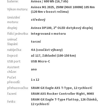
baterie
:
Avinox / 600 Wh (16,7 Ah)
Avinox M1 2025, 250W (MAX 1000W) 105 Nm
Výkon motoru
:
(120 Nm v boost režimu)
Umístění
středový
motoru
:
displej
:
Avinox DP100, 2" OLED dotykový displej
řídící jednotka
:
Integrovaná v motoru
snímač
torzní
šlapání
:
nabíječka
:
4 A (součást výbavy)
Dojezd
:
až 117, Základní (100-150 km)
USB port
:
USB Micro-C
Asistent
ano
chůze
:
Počet
1 x 12
převodů
:
přehazovačka
:
SRAM GX Eagle AXS T-Type, 12 rychlostí
řazení
:
SRAM AXS Rocker Controller Right, MMX
SRAM GX Eagle T-Type Flattop, 126 článků,
řetěz
:
12 rychlostí