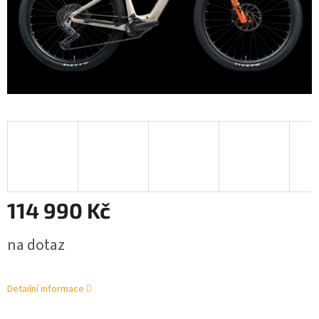
114 990 Kč
Měrná
na dotaz
cena:
Detailní informace