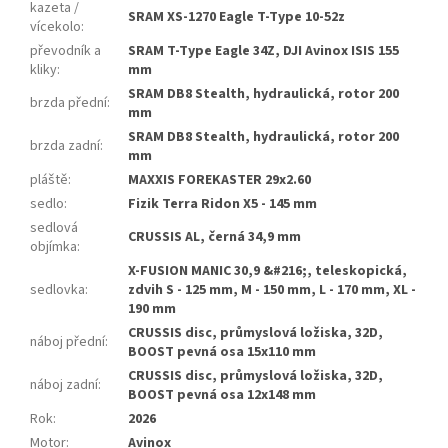
kazeta /
SRAM XS-1270 Eagle T-Type 10-52z
vícekolo
:
převodník a
SRAM T-Type Eagle 34Z, DJI Avinox ISIS 155
kliky
:
mm
SRAM DB8 Stealth, hydraulická, rotor 200
brzda přední
:
mm
SRAM DB8 Stealth, hydraulická, rotor 200
brzda zadní
:
mm
pláště
:
MAXXIS FOREKASTER 29x2.60
sedlo
:
Fizik Terra Ridon X5 - 145 mm
sedlová
CRUSSIS AL, černá 34,9 mm
objímka
:
X-FUSION MANIC 30,9 &#216;, teleskopická,
sedlovka
:
zdvih S - 125 mm, M - 150 mm, L - 170 mm, XL -
190 mm
CRUSSIS disc, průmyslová ložiska, 32D,
náboj přední
:
BOOST pevná osa 15x110 mm
CRUSSIS disc, průmyslová ložiska, 32D,
náboj zadní
:
BOOST pevná osa 12x148 mm
Rok
:
2026
Motor
:
Avinox