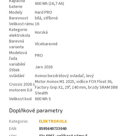
Kapacita
600 Wh (16,7 Ah)
baterie
Modely
Hard PRO
Barevnost
bílá, stříbrná
Velikost rámu
16
Kategorie
Horská
elektrokola
Barevná
Vícebarevné
varianta
Modelová
PRO
řada
variabilní
Jaro 2026
štítek
ovládání
Avinox bezdrátový ovladač, levý
Motor Avinox M1 2025, vidlice FOX Float 36,
Crussis 2026 s
Factory Grip X2, 29", 140 mm, brzdy SRAM DB8
motorem DJI
Stealth
Velikost kod
600 Wh S
Doplňkové parametry
Kategorie
:
ELEKTROKOLA
EAN
:
8595640733040