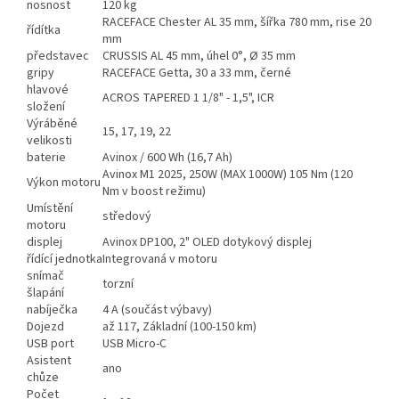
nosnost
120 kg
RACEFACE Chester AL 35 mm, šířka 780 mm, rise 20
řídítka
mm
představec
CRUSSIS AL 45 mm, úhel 0°, Ø 35 mm
gripy
RACEFACE Getta, 30 a 33 mm, černé
hlavové
ACROS TAPERED 1 1/8" - 1,5", ICR
složení
Výráběné
15, 17, 19, 22
velikosti
baterie
Avinox / 600 Wh (16,7 Ah)
Avinox M1 2025, 250W (MAX 1000W) 105 Nm (120
Výkon motoru
Nm v boost režimu)
Umístění
středový
motoru
displej
Avinox DP100, 2" OLED dotykový displej
řídící jednotka
Integrovaná v motoru
snímač
torzní
šlapání
nabíječka
4 A (součást výbavy)
Dojezd
až 117, Základní (100-150 km)
USB port
USB Micro-C
Asistent
ano
chůze
Počet