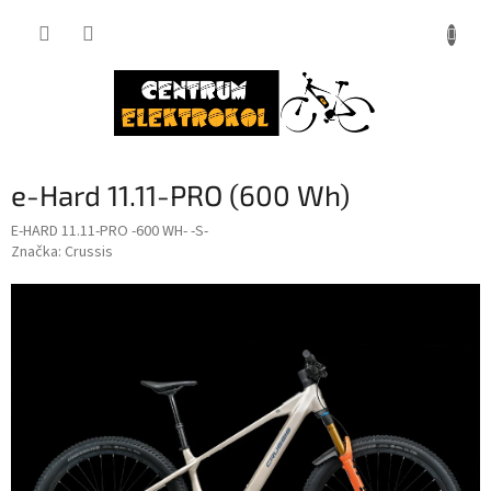
Přejít
na
obsah
e-Hard 11.11-PRO (600 Wh)
E-HARD 11.11-PRO -600 WH- -S-
Značka:
Crussis