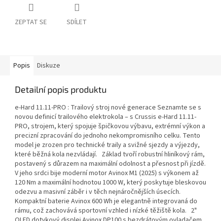
ZEPTAT SE
SDÍLET
Popis
Diskuze
Detailní popis produktu
e-Hard 11.11-PRO : Trailový stroj nové generace Seznamte se s
novou definicí trailového elektrokola – s Crussis e-Hard 11.11-
PRO, strojem, který spojuje špičkovou výbavu, extrémní výkon a
precizní zpracování do jednoho nekompromisního celku. Tento
model je zrozen pro technické traily a svižné sjezdy a výjezdy,
které běžná kola nezvládají. Základ tvoří robustní hliníkový rám,
postavený s důrazem na maximální odolnost a přesnost při jízdě.
V jeho srdci bije moderní motor Avinox M1 (2025) s výkonem až
120 Nm a maximální hodnotou 1000 W, který poskytuje bleskovou
odezvu a masivní záběr i v těch nejnáročnějších úsecích.
Kompaktní baterie Avinox 600 Wh je elegantně integrovaná do
rámu, což zachovává sportovní vzhled i nízké těžiště kola. 2"
OLED dotykový displej Avinox DP100 s bezdrátovým ovladačem