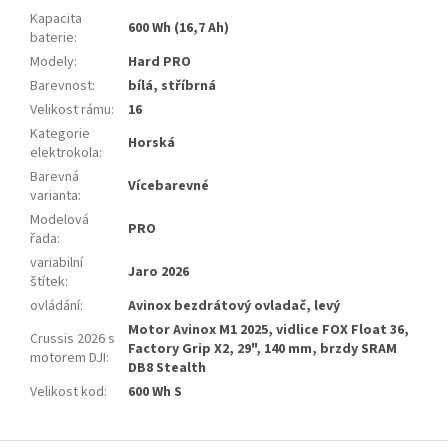
Kapacita
600 Wh (16,7 Ah)
baterie
:
Modely
:
Hard PRO
Barevnost
:
bílá, stříbrná
Velikost rámu
:
16
Kategorie
Horská
elektrokola
:
Barevná
Vícebarevné
varianta
:
Modelová
PRO
řada
:
variabilní
Jaro 2026
štítek
:
ovládání
:
Avinox bezdrátový ovladač, levý
Motor Avinox M1 2025, vidlice FOX Float 36,
Crussis 2026 s
Factory Grip X2, 29", 140 mm, brzdy SRAM
motorem DJI
:
DB8 Stealth
Velikost kod
:
600 Wh S