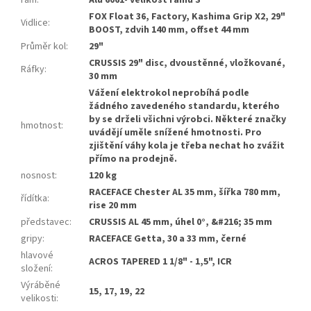
rám
:
Alu 6061- velikost rámu S
FOX Float 36, Factory, Kashima Grip X2, 29"
Vidlice
:
BOOST, zdvih 140 mm, offset 44 mm
Průměr kol
:
29"
CRUSSIS 29" disc, dvoustěnné, vložkované,
Ráfky
:
30 mm
Vážení elektrokol neprobíhá podle
žádného zavedeného standardu, kterého
by se drželi všichni výrobci. Některé značky
hmotnost
:
uvádějí uměle snížené hmotnosti. Pro
zjištění váhy kola je třeba nechat ho zvážit
přímo na prodejně.
nosnost
:
120 kg
RACEFACE Chester AL 35 mm, šířka 780 mm,
řídítka
:
rise 20 mm
představec
:
CRUSSIS AL 45 mm, úhel 0°, &#216; 35 mm
gripy
:
RACEFACE Getta, 30 a 33 mm, černé
hlavové
ACROS TAPERED 1 1/8" - 1,5", ICR
složení
:
Výráběné
15, 17, 19, 22
velikosti
: