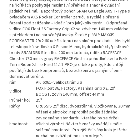
na řídítkách poskytuje maximální přehled a snadné ovládání
jízdních režimů. Bezdrátový pohon SRAM GX Eagle AXS T-Type s
ovladačem AXS Rocker Controller zaručuje rychlé a přesné
řazení i pod zatížením – ideální pro jakýkoliv terén. Odpružená
vidlice FOX Float 36 Factory Grip X2 se zdvihem 140 mm zvládne
s přehledem i nejnáročnější úseky. Široké pláště MAXXIS
FOREKASTER 29x2.60 udrží stopu i na volném podkladu. Nechybí
teleskopická sedlovka X-Fusion Manic, hydraulické čtyřpístkové
brzdy SRAM DB8 Stealth s 200 mm kotouči, řídítka RACEFACE
Chester 780 mm s gripy RACEFACE Getta a pohodlné sedlo Fizik
Terra Ridon X5. e-Hard 11.11-PRO je e-bike pro ty, kdo chtějí
pocítit jízdu bez kompromisů, bez zdržení a s jasným cílem –
dominovat terénu.
rám
Alu 6061- velikost rámu S
FOX Float 36, Factory, Kashima Grip X2, 29"
Vidlice
BOOST, zdvih 140 mm, offset 44 mm
Průměr kol
29"
Ráfky
CRUSSIS 29" disc, dvoustěnné, vložkované, 30 mm
Vážení elektrokol neprobíhá podle žádného
zavedeného standardu, kterého by se drželi
hmotnost
všichni výrobci. Některé značky uvádějí uměle
snížené hmotnosti. Pro zjištění váhy kola je třeba
nechat ho zvážit přímo na prodejně.