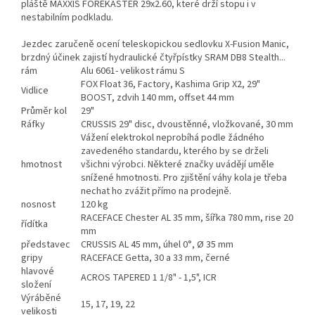
pláště MAXXIS FOREKASTER 29x2.60, které drží stopu i v
nestabilním podkladu.
Jezdec zaručeně ocení teleskopickou sedlovku X-Fusion Manic,
brzdný účinek zajistí hydraulické čtyřpístky SRAM DB8 Stealth...
rám
Alu 6061- velikost rámu S
FOX Float 36, Factory, Kashima Grip X2, 29"
Vidlice
BOOST, zdvih 140 mm, offset 44 mm
Průměr kol
29"
Ráfky
CRUSSIS 29" disc, dvoustěnné, vložkované, 30 mm
Vážení elektrokol neprobíhá podle žádného
zavedeného standardu, kterého by se drželi
hmotnost
všichni výrobci. Některé značky uvádějí uměle
snížené hmotnosti. Pro zjištění váhy kola je třeba
nechat ho zvážit přímo na prodejně.
nosnost
120 kg
RACEFACE Chester AL 35 mm, šířka 780 mm, rise 20
řídítka
mm
představec
CRUSSIS AL 45 mm, úhel 0°, Ø 35 mm
gripy
RACEFACE Getta, 30 a 33 mm, černé
hlavové
ACROS TAPERED 1 1/8" - 1,5", ICR
složení
Výráběné
15, 17, 19, 22
velikosti