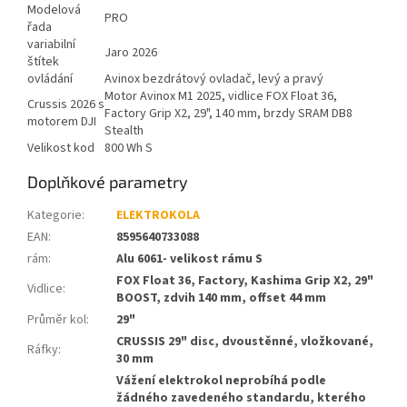
Modelová
PRO
řada
variabilní
Jaro 2026
štítek
ovládání
Avinox bezdrátový ovladač, levý a pravý
Motor Avinox M1 2025, vidlice FOX Float 36,
Crussis 2026 s
Factory Grip X2, 29", 140 mm, brzdy SRAM DB8
motorem DJI
Stealth
Velikost kod
800 Wh S
Doplňkové parametry
Kategorie
:
ELEKTROKOLA
EAN
:
8595640733088
rám
:
Alu 6061- velikost rámu S
FOX Float 36, Factory, Kashima Grip X2, 29"
Vidlice
:
BOOST, zdvih 140 mm, offset 44 mm
Průměr kol
:
29"
CRUSSIS 29" disc, dvoustěnné, vložkované,
Ráfky
:
30 mm
Vážení elektrokol neprobíhá podle
žádného zavedeného standardu, kterého