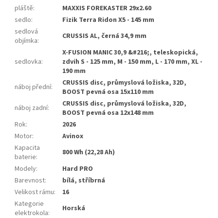
pláště
:
MAXXIS FOREKASTER 29x2.60
sedlo
:
Fizik Terra Ridon X5 - 145 mm
sedlová
CRUSSIS AL, černá 34,9 mm
objímka
:
X-FUSION MANIC 30,9 &#216;, teleskopická,
sedlovka
:
zdvih S - 125 mm, M - 150 mm, L - 170 mm, XL -
190 mm
CRUSSIS disc, průmyslová ložiska, 32D,
náboj přední
:
BOOST pevná osa 15x110 mm
CRUSSIS disc, průmyslová ložiska, 32D,
náboj zadní
:
BOOST pevná osa 12x148 mm
Rok
:
2026
Motor
:
Avinox
Kapacita
800 Wh (22,28 Ah)
baterie
:
Modely
:
Hard PRO
Barevnost
:
bílá, stříbrná
Velikost rámu
:
16
Kategorie
Horská
elektrokola
: