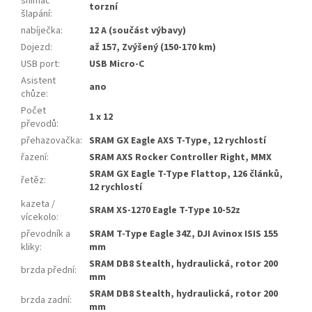
snímač
torzní
šlapání
:
nabíječka
:
12 A (součást výbavy)
Dojezd
:
až 157, Zvýšený (150-170 km)
USB port
:
USB Micro-C
Asistent
ano
chůze
:
Počet
1 x 12
převodů
:
přehazovačka
:
SRAM GX Eagle AXS T-Type, 12 rychlostí
řazení
:
SRAM AXS Rocker Controller Right, MMX
SRAM GX Eagle T-Type Flattop, 126 článků,
řetěz
:
12 rychlostí
kazeta /
SRAM XS-1270 Eagle T-Type 10-52z
vícekolo
:
převodník a
SRAM T-Type Eagle 34Z, DJI Avinox ISIS 155
kliky
:
mm
SRAM DB8 Stealth, hydraulická, rotor 200
brzda přední
:
mm
SRAM DB8 Stealth, hydraulická, rotor 200
brzda zadní
:
mm