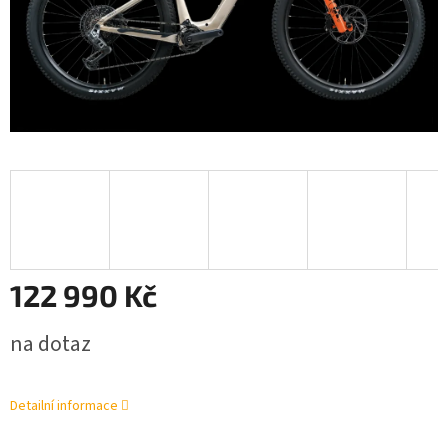
122 990 Kč
Měrná
na dotaz
cena:
Detailní informace