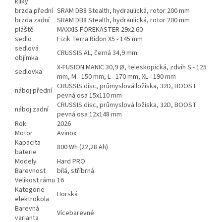
kliky
brzda přední
SRAM DB8 Stealth, hydraulická, rotor 200 mm
brzda zadní
SRAM DB8 Stealth, hydraulická, rotor 200 mm
pláště
MAXXIS FOREKASTER 29x2.60
sedlo
Fizik Terra Ridon X5 - 145 mm
sedlová
CRUSSIS AL, černá 34,9 mm
objímka
X-FUSION MANIC 30,9 Ø, teleskopická, zdvih S - 125
sedlovka
mm, M - 150 mm, L - 170 mm, XL - 190 mm
CRUSSIS disc, průmyslová ložiska, 32D, BOOST
náboj přední
pevná osa 15x110 mm
CRUSSIS disc, průmyslová ložiska, 32D, BOOST
náboj zadní
pevná osa 12x148 mm
Rok
2026
Motor
Avinox
Kapacita
800 Wh (22,28 Ah)
baterie
Modely
Hard PRO
Barevnost
bílá, stříbrná
Velikost rámu
16
Kategorie
Horská
elektrokola
Barevná
Vícebarevné
varianta