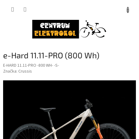
Přejít
na
obsah
e-Hard 11.11-PRO (800 Wh)
E-HARD 11.11-PRO -800 WH- -S-
Značka:
Crussis