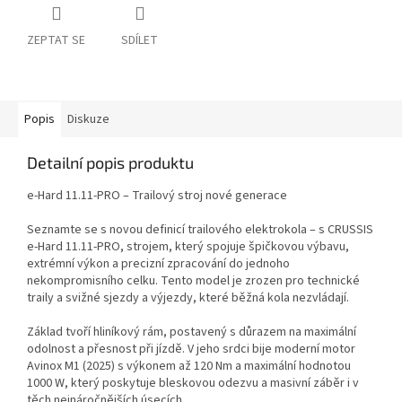
ZEPTAT SE
SDÍLET
Popis
Diskuze
Detailní popis produktu
e-Hard 11.11-PRO – Trailový stroj nové generace
Seznamte se s novou definicí trailového elektrokola – s CRUSSIS
e-Hard 11.11-PRO, strojem, který spojuje špičkovou výbavu,
extrémní výkon a precizní zpracování do jednoho
nekompromisního celku. Tento model je zrozen pro technické
traily a svižné sjezdy a výjezdy, které běžná kola nezvládají.
Základ tvoří hliníkový rám, postavený s důrazem na maximální
odolnost a přesnost při jízdě. V jeho srdci bije moderní motor
Avinox M1 (2025) s výkonem až 120 Nm a maximální hodnotou
1000 W, který poskytuje bleskovou odezvu a masivní záběr i v
těch nejnáročnějších úsecích.