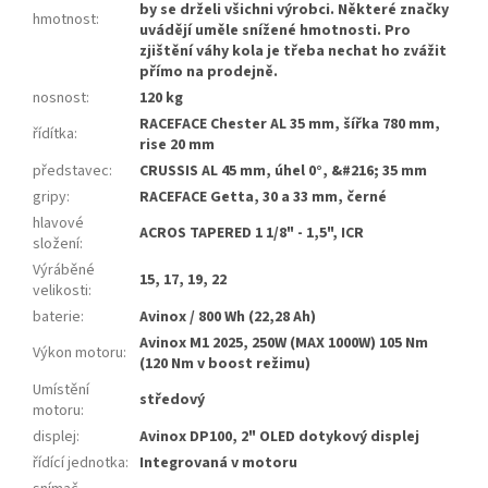
by se drželi všichni výrobci. Některé značky
hmotnost
:
uvádějí uměle snížené hmotnosti. Pro
zjištění váhy kola je třeba nechat ho zvážit
přímo na prodejně.
nosnost
:
120 kg
RACEFACE Chester AL 35 mm, šířka 780 mm,
řídítka
:
rise 20 mm
představec
:
CRUSSIS AL 45 mm, úhel 0°, &#216; 35 mm
gripy
:
RACEFACE Getta, 30 a 33 mm, černé
hlavové
ACROS TAPERED 1 1/8" - 1,5", ICR
složení
:
Výráběné
15, 17, 19, 22
velikosti
:
baterie
:
Avinox / 800 Wh (22,28 Ah)
Avinox M1 2025, 250W (MAX 1000W) 105 Nm
Výkon motoru
:
(120 Nm v boost režimu)
Umístění
středový
motoru
:
displej
:
Avinox DP100, 2" OLED dotykový displej
řídící jednotka
:
Integrovaná v motoru