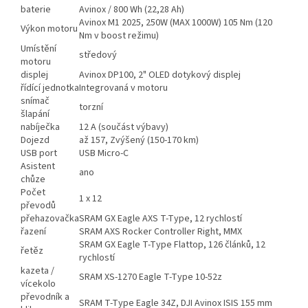
baterie
Avinox / 800 Wh (22,28 Ah)
Avinox M1 2025, 250W (MAX 1000W) 105 Nm (120
Výkon motoru
Nm v boost režimu)
Umístění
středový
motoru
displej
Avinox DP100, 2" OLED dotykový displej
řídící jednotka
Integrovaná v motoru
snímač
torzní
šlapání
nabíječka
12 A (součást výbavy)
Dojezd
až 157, Zvýšený (150-170 km)
USB port
USB Micro-C
Asistent
ano
chůze
Počet
1 x 12
převodů
přehazovačka
SRAM GX Eagle AXS T-Type, 12 rychlostí
řazení
SRAM AXS Rocker Controller Right, MMX
SRAM GX Eagle T-Type Flattop, 126 článků, 12
řetěz
rychlostí
kazeta /
SRAM XS-1270 Eagle T-Type 10-52z
vícekolo
převodník a
SRAM T-Type Eagle 34Z, DJI Avinox ISIS 155 mm