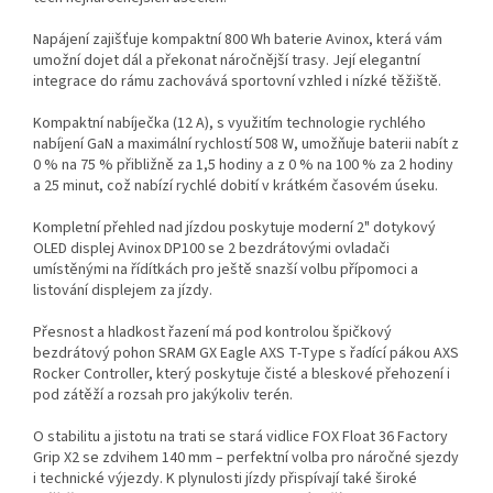
Napájení zajišťuje kompaktní 800 Wh baterie Avinox, která vám
umožní dojet dál a překonat náročnější trasy. Její elegantní
integrace do rámu zachovává sportovní vzhled i nízké těžiště.
Kompaktní nabíječka (12 A), s využitím technologie rychlého
nabíjení GaN a maximální rychlostí 508 W, umožňuje baterii nabít z
0 % na 75 % přibližně za 1,5 hodiny a z 0 % na 100 % za 2 hodiny
a 25 minut, což nabízí rychlé dobití v krátkém časovém úseku.
Kompletní přehled nad jízdou poskytuje moderní 2" dotykový
OLED displej Avinox DP100 se 2 bezdrátovými ovladači
umístěnými na řídítkách pro ještě snazší volbu přípomoci a
listování displejem za jízdy.
Přesnost a hladkost řazení má pod kontrolou špičkový
bezdrátový pohon SRAM GX Eagle AXS T-Type s řadící pákou AXS
Rocker Controller, který poskytuje čisté a bleskové přehození i
pod zátěží a rozsah pro jakýkoliv terén.
O stabilitu a jistotu na trati se stará vidlice FOX Float 36 Factory
Grip X2 se zdvihem 140 mm – perfektní volba pro náročné sjezdy
i technické výjezdy. K plynulosti jízdy přispívají také široké