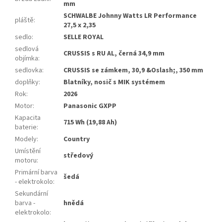
mm
SCHWALBE Johnny Watts LR Performance
pláště
:
27,5 x 2,35
sedlo
:
SELLE ROYAL
sedlová
CRUSSIS s RU AL, černá 34,9 mm
objímka
:
sedlovka
:
CRUSSIS se zámkem, 30,9 &Oslash;, 350 mm
doplňky
:
Blatníky, nosič s MIK systémem
Rok
:
2026
Motor
:
Panasonic GXPP
Kapacita
715 Wh (19,88 Ah)
baterie
:
Modely
:
Country
Umístění
středový
motoru
:
Primární barva
šedá
- elektrokolo
:
Sekundární
barva -
hnědá
elektrokolo
: