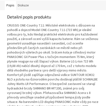
Popis
Diskuze
Detailní popis produktu
CRUSSIS ONE-Country 7.11: Městské elektrokolo s důrazem na
pohodlí a dojezd Model ONE-Country 7.11-(715 Wh) je ideální
volbou pro ty, kdo hledají praktické elektrokolo pro každodenní
použití, a zároveň ocení vyšší kapacitu baterie. Rám se sníženou
geometrií usnadňuje nasedání i sesedání, což oceníte
především při častých zastávkách ve městě nebo při
pohodových výletech po okolí. Srdcem kola je středový motor
PANASONIC GX Power Plus s točivým momentem 75 Nm, který
plynule reaguje na váš šlapací výkon. Baterie LG Li-Ion 715 Wh
(19,88 Ah) nabízí dlouhý dojezd až 170 km, což z tohoto modelu
dělá vhodného partnera i pro delší výpravy mimo město.
Komfort při jízdě zajišťuje odpružená vidlice SUNTOUR XCM32
NLO a jistotu na různorodém povrchu dodávají pláště SCHWALBE
Johny Watts LR Performance. O bezpečné zastavení se starají
hydraulické brzdy SHIMANO BR-MT200, známé pro svůj
vyrovnaný brzdný výkon. Přehazovačka SHIMANO Acera s 8
převody umožňuje snadné přizpůsobení tempa jízdy podle
situace. Na barevném LCD displeji PANASONIC máte vždy po ruce