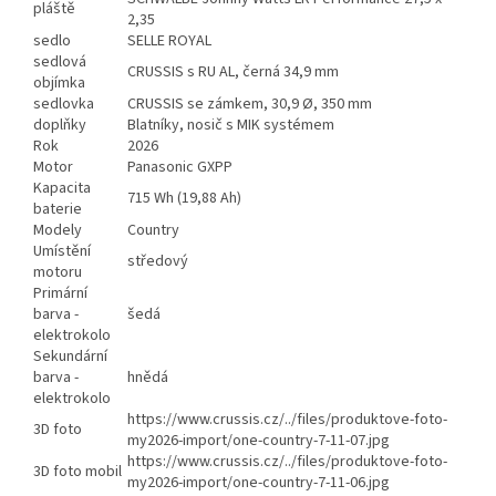
pláště
2,35
sedlo
SELLE ROYAL
sedlová
CRUSSIS s RU AL, černá 34,9 mm
objímka
sedlovka
CRUSSIS se zámkem, 30,9 Ø, 350 mm
doplňky
Blatníky, nosič s MIK systémem
Rok
2026
Motor
Panasonic GXPP
Kapacita
715 Wh (19,88 Ah)
baterie
Modely
Country
Umístění
středový
motoru
Primární
barva -
šedá
elektrokolo
Sekundární
barva -
hnědá
elektrokolo
https://www.crussis.cz/../files/produktove-foto-
3D foto
my2026-import/one-country-7-11-07.jpg
https://www.crussis.cz/../files/produktove-foto-
3D foto mobil
my2026-import/one-country-7-11-06.jpg