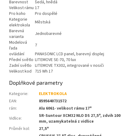
Barevnost
šedá, hnědá
Velikost rámu
17
Pro koho
Pro dospělé
Kategorie
Městská
elektrokola
Barevná
Jednobarevné
varianta
Modelová
7
řada
ovládání
PANASONIC LCD panel, barevný displej
Přední světlo
LITEMOVE SE-70, 70 lux
Zadní světlo
LITEMOVE TX302, integrované v nosiči
Velikost kod
715 Wh 17
Doplňkové parametry
Kategorie
:
ELEKTROKOLA
EAN
:
8595640731572
rám
:
Alu 6061- velikost rámu 17"
SR-Suntour XCM32 NLO DS 27,5", zdvih 100
Vidlice
:
mm, uzamykatelná z vidlice
Průměr kol
:
27,5"