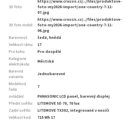
https://www.crussis.cz/../files/produktove-
3D foto
:
foto-my2026-import/one-country-7-11-
07.jpg
https://www.crussis.cz/../files/produktove-
3D foto mobil
:
foto-my2026-import/one-country-7-11-
06.jpg
Barevnost
:
šedá, hnědá
Velikost rámu
:
17
Pro koho
:
Pro dospělé
Kategorie
Městská
elektrokola
:
Barevná
Jednobarevné
varianta
:
Modelová
7
řada
:
ovládání
:
PANASONIC LCD panel, barevný displej
Přední světlo
:
LITEMOVE SE-70, 70 lux
Zadní světlo
:
LITEMOVE TX302, integrované v nosiči
Velikost kod
:
715 Wh 17