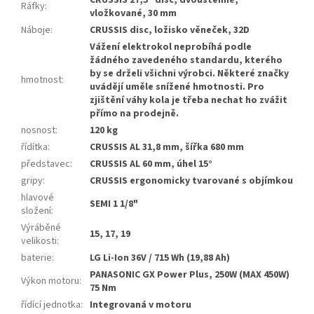
CRUSSIS 27,5" disc, dvoustěnné,
Ráfky
:
vložkované, 30 mm
Náboje
:
CRUSSIS disc, ložisko věneček, 32D
Vážení elektrokol neprobíhá podle
žádného zavedeného standardu, kterého
by se drželi všichni výrobci. Některé značky
hmotnost
:
uvádějí uměle snížené hmotnosti. Pro
zjištění váhy kola je třeba nechat ho zvážit
přímo na prodejně.
nosnost
:
120 kg
řídítka
:
CRUSSIS AL 31,8 mm, šířka 680 mm
představec
:
CRUSSIS AL 60 mm, úhel 15°
gripy
:
CRUSSIS ergonomicky tvarované s objímkou
hlavové
SEMI 1 1/8"
složení
:
Výráběné
15, 17, 19
velikosti
:
baterie
:
LG Li-Ion 36V / 715 Wh (19,88 Ah)
PANASONIC GX Power Plus, 250W (MAX 450W)
Výkon motoru
:
75 Nm
řídící jednotka
:
Integrovaná v motoru