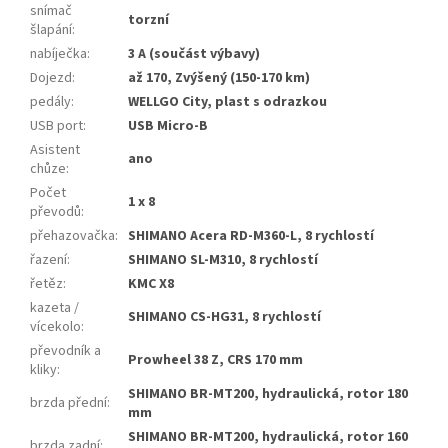
snímač
torzní
šlapání
:
nabíječka
:
3 A (součást výbavy)
Dojezd
:
až 170, Zvýšený (150-170 km)
pedály
:
WELLGO City, plast s odrazkou
USB port
:
USB Micro-B
Asistent
ano
chůze
:
Počet
1 x 8
převodů
:
přehazovačka
:
SHIMANO Acera RD-M360-L, 8 rychlostí
řazení
:
SHIMANO SL-M310, 8 rychlostí
řetěz
:
KMC X8
kazeta /
SHIMANO CS-HG31, 8 rychlostí
vícekolo
:
převodník a
Prowheel 38 Z, CRS 170 mm
kliky
:
SHIMANO BR-MT200, hydraulická, rotor 180
brzda přední
:
mm
SHIMANO BR-MT200, hydraulická, rotor 160
brzda zadní
: