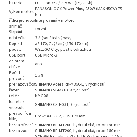
baterie
LG Li-Ion 36V / 715 Wh (19,88 Ah)
PANASONIC GX Power Plus, 250W (MAX 450W) 75
Výkon motoru
Nm
řídící jednotka
Integrovaná v motoru
snímač
torzní
šlapání
nabíječka
3 A (součást výbavy)
Dojezd
až 170, Zvýšený (150-170 km)
pedály
WELLGO City, plast s odrazkou
USB port
USB Micro-B
Asistent
ano
chůze
Počet
1 x 8
převodů
přehazovačka
SHIMANO Acera RD-M360-L, 8 rychlostí
řazení
SHIMANO SL-M310, 8 rychlostí
řetěz
KMC X8
kazeta /
SHIMANO CS-HG31, 8 rychlostí
vícekolo
převodník a
Prowheel 38 Z, CRS 170 mm
kliky
brzda přední
SHIMANO BR-MT200, hydraulická, rotor 180 mm
brzda zadní
SHIMANO BR-MT200, hydraulická, rotor 160 mm
SCHWALBE Johnny Watts LR Performance 27,5 x