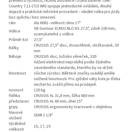
přehled o rychlosti, režimu asistence i stavu baterie. ONE-
Country 7.11-(715 Wh) spojuje jednoduché ovládání, dlouhý
dojezd a praktické městské provedení – ideální volba pro jízdy
bez spěchu i bez omezení.
rám
Alu 6061- velikost rámu 17"
SR-Suntour XCM32 NLO DS 27,5", zdvih 100 mm,
Vidlice
uzamykatelná z vidlice
Průměr kol
27,5"
CRUSSIS 27,5" disc, dvoustěnné, vložkované, 30
Ráfky
mm
Náboje
CRUSSIS disc, ložisko věneček, 32D
Vážení elektrokol neprobíhá podle žádného
zavedeného standardu, kterého by se drželi
hmotnost
všichni výrobci. Některé značky uvádějí uměle
snížené hmotnosti. Pro zjištění váhy kola je třeba
nechat ho zvážit přímo na prodejně.
nosnost
120 kg
řídítka
CRUSSIS AL 31,8 mm, šířka 680 mm
představec
CRUSSIS AL 60 mm, úhel 15°
gripy
CRUSSIS ergonomicky tvarované s objímkou
hlavové
SEMI 1 1/8"
složení
Výráběné
15, 17, 19
velikosti