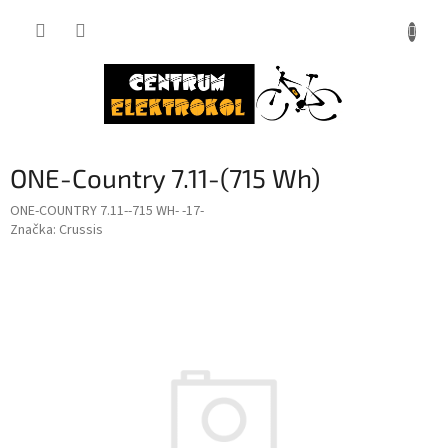
Přejít
na
obsah
ONE-Country 7.11-(715 Wh)
ONE-COUNTRY 7.11--715 WH- -17-
Značka:
Crussis