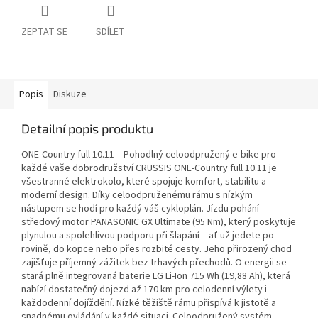
ZEPTAT SE
SDÍLET
Popis
Diskuze
Detailní popis produktu
ONE-Country full 10.11 – Pohodlný celoodpružený e-bike pro
každé vaše dobrodružství CRUSSIS ONE-Country full 10.11 je
všestranné elektrokolo, které spojuje komfort, stabilitu a
moderní design. Díky celoodpruženému rámu s nízkým
nástupem se hodí pro každý váš cykloplán. Jízdu pohání
středový motor PANASONIC GX Ultimate (95 Nm), který poskytuje
plynulou a spolehlivou podporu při šlapání – ať už jedete po
rovině, do kopce nebo přes rozbité cesty. Jeho přirozený chod
zajišťuje příjemný zážitek bez trhavých přechodů. O energii se
stará plně integrovaná baterie LG Li-Ion 715 Wh (19,88 Ah), která
nabízí dostatečný dojezd až 170 km pro celodenní výlety i
každodenní dojíždění. Nízké těžiště rámu přispívá k jistotě a
snadnému ovládání v každé situaci. Celoodpružený systém