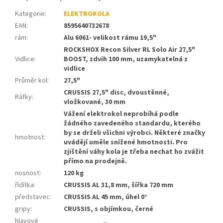
Kategorie
:
ELEKTROKOLA
EAN
:
8595640732678
rám
:
Alu 6061- velikost rámu 19,5"
ROCKSHOX Recon Silver RL Solo Air 27,5"
Vidlice
:
BOOST, zdvih 100 mm, uzamykatelná z
vidlice
Průměr kol
:
27,5"
CRUSSIS 27,5" disc, dvoustěnné,
Ráfky
:
vložkované, 30 mm
Vážení elektrokol neprobíhá podle
žádného zavedeného standardu, kterého
by se drželi všichni výrobci. Některé značky
hmotnost
:
uvádějí uměle snížené hmotnosti. Pro
zjištění váhy kola je třeba nechat ho zvážit
přímo na prodejně.
nosnost
:
120 kg
řídítka
:
CRUSSIS AL 31,8 mm, šířka 720 mm
představec
:
CRUSSIS AL 45 mm, úhel 0°
gripy
:
CRUSSIS, s objímkou, černé
hlavové