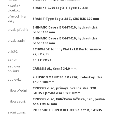
kazeta /
SRAM XS-1270 Eagle T-Type 10-52z
vícekolo
:
převodník a
SRAM T-Type Eagle 38 Z, CRS ISIS 170 mm
kliky
:
SHIMANO Deore BR-MT410, hydraulická,
brzda přední
:
rotor 180 mm
SHIMANO Deore BR-MT410, hydraulická,
brzda zadní
:
rotor 180 mm
SCHWALBE Johnny Watts LR Performance
pláště
:
27,5 x 2,35
sedlo
:
SELLE ROYAL
sedlová
CRUSSIS AL, černá 34,9 mm
objímka
:
X-FUSION MANIC 30,9 &#216;, teleskopická,
sedlovka
:
zdvih 100 mm
CRUSSIS disc, průmyslová ložiska, 32D,
náboj přední
:
BOOST pevná osa 15x110 mm
CRUSSIS disc, kuličková ložiska, 32D, pevná
náboj zadní
:
osa 12x148 mm
ROCKSHOX SUPER DELUXE Select R, 145x35
zadní tlumič
: