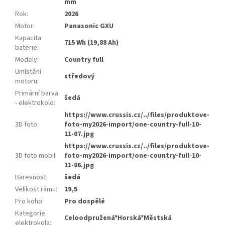
mm
Rok
:
2026
Motor
:
Panasonic GXU
Kapacita
715 Wh (19,88 Ah)
baterie
:
Modely
:
Country full
Umístění
středový
motoru
:
Primární barva
šedá
- elektrokolo
:
https://www.crussis.cz/../files/produktove-
3D foto
:
foto-my2026-import/one-country-full-10-
11-07.jpg
https://www.crussis.cz/../files/produktove-
3D foto mobil
:
foto-my2026-import/one-country-full-10-
11-06.jpg
Barevnost
:
šedá
Velikost rámu
:
19,5
Pro koho
:
Pro dospělé
Kategorie
Celoodpružená*Horská*Městská
elektrokola
: