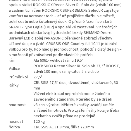
spolu s vidlicí ROCKSHOX Recon Silver RL Solo Air (zdvih 100 mm)
a zadním tlumičem ROCKSHOX SUPER DELUXE Select R zajišťuje
komfort na nerovnostech – ať už projíždíte dlažbu ve městě,
polní cestu nebo šotolinový úsek. O přesné řazení se stará
SRAM T-Type Eagle (1×12) a spolehlivé zastavení i v náročných
podmínkách obstarávají hydraulické brzdy SHIMANO Deore.
Barevný LCD displej PANASONIC přehledně zobrazí všechny
klíčové údaje o jízdě. CRUSSIS ONE-Country full 10.11 je ideální
volbou pro ty, kdo hledají jednoduchost, pohodlí a čistý design –
s možností přizpůsobení podle vlastních potřeb.
rám
Alu 6061- velikost rámu 19,5"
ROCKSHOX Recon Silver RL Solo Air 27,5" BOOST,
Vidlice
zdvih 100 mm, uzamykatelná z vidlice
Průměr kol
27,5"
CRUSSIS 27,5" disc, dvoustěnné, vložkované, 30
Ráfky
mm
Vážení elektrokol neprobíhá podle žádného
zavedeného standardu, kterého by se drželi
hmotnost
všichni výrobci. Některé značky uvádějí uměle
snížené hmotnosti. Pro zjištění váhy kola je třeba
nechat ho zvážit přímo na prodejně.
nosnost
120 kg
řídítka
CRUSSIS AL 31,8 mm, šířka 720 mm