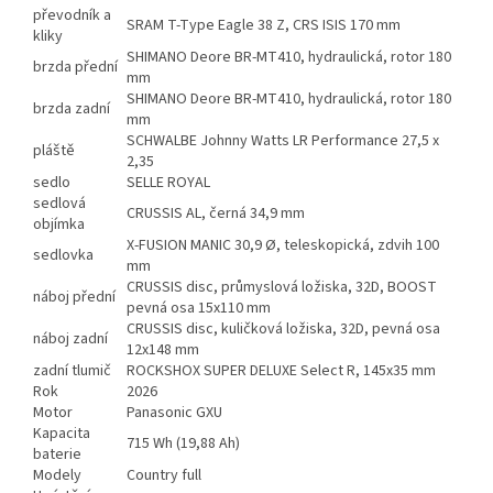
převodník a
SRAM T-Type Eagle 38 Z, CRS ISIS 170 mm
kliky
SHIMANO Deore BR-MT410, hydraulická, rotor 180
brzda přední
mm
SHIMANO Deore BR-MT410, hydraulická, rotor 180
brzda zadní
mm
SCHWALBE Johnny Watts LR Performance 27,5 x
pláště
2,35
sedlo
SELLE ROYAL
sedlová
CRUSSIS AL, černá 34,9 mm
objímka
X-FUSION MANIC 30,9 Ø, teleskopická, zdvih 100
sedlovka
mm
CRUSSIS disc, průmyslová ložiska, 32D, BOOST
náboj přední
pevná osa 15x110 mm
CRUSSIS disc, kuličková ložiska, 32D, pevná osa
náboj zadní
12x148 mm
zadní tlumič
ROCKSHOX SUPER DELUXE Select R, 145x35 mm
Rok
2026
Motor
Panasonic GXU
Kapacita
715 Wh (19,88 Ah)
baterie
Modely
Country full