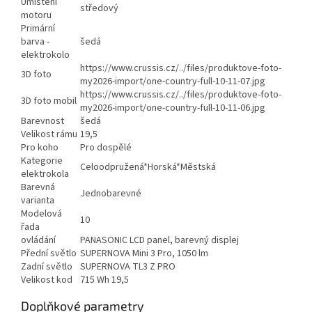
Umístění
středový
motoru
Primární
barva -
šedá
elektrokolo
https://www.crussis.cz/../files/produktove-foto-
3D foto
my2026-import/one-country-full-10-11-07.jpg
https://www.crussis.cz/../files/produktove-foto-
3D foto mobil
my2026-import/one-country-full-10-11-06.jpg
Barevnost
šedá
Velikost rámu
19,5
Pro koho
Pro dospělé
Kategorie
Celoodpružená*Horská*Městská
elektrokola
Barevná
Jednobarevné
varianta
Modelová
10
řada
ovládání
PANASONIC LCD panel, barevný displej
Přední světlo
SUPERNOVA Mini 3 Pro, 1050 lm
Zadní světlo
SUPERNOVA TL3 Z PRO
Velikost kod
715 Wh 19,5
Doplňkové parametry