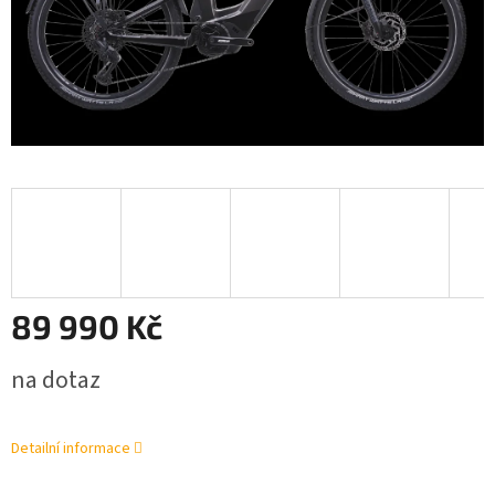
89 990 Kč
Měrná
na dotaz
cena:
Detailní informace