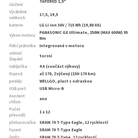
TAPERED 1,5"
složení
:
Výráběné
17,5, 19,5
velikosti
:
baterie
:
LG Li-Ion 36V / 715 Wh (19,88 Ah)
PANASONIC GX Ultimate, 250W (MAX 600W) 95
Výkon motoru
:
Nm
řídící jednotka
:
Integrovaná v motoru
snímač
torzní
šlapání
:
nabíječka
:
4 A (součást výbavy)
Dojezd
:
až 170, Zvýšený (150-170 km)
pedály
:
WELLGO, plast s odrazkou
USB port
:
USB Micro-B
Asistent
ano
chůze
:
Počet
1 x 12
převodů
:
přehazovačka
:
SRAM 70 T-Type Eagle, 12 rychlostí
řazení
:
SRAM 70 T-Type Eagle
řetěz
:
SRAM 70 T-Type, 12 rychlostí