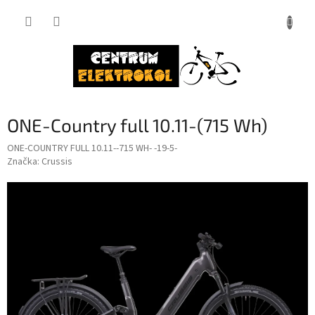
Přejít
na
obsah
ONE-Country full 10.11-(715 Wh)
ONE-COUNTRY FULL 10.11--715 WH- -19-5-
Značka:
Crussis