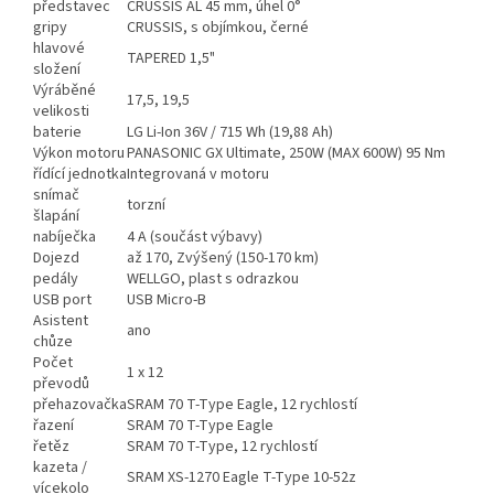
představec
CRUSSIS AL 45 mm, úhel 0°
gripy
CRUSSIS, s objímkou, černé
hlavové
TAPERED 1,5"
složení
Výráběné
17,5, 19,5
velikosti
baterie
LG Li-Ion 36V / 715 Wh (19,88 Ah)
Výkon motoru
PANASONIC GX Ultimate, 250W (MAX 600W) 95 Nm
řídící jednotka
Integrovaná v motoru
snímač
torzní
šlapání
nabíječka
4 A (součást výbavy)
Dojezd
až 170, Zvýšený (150-170 km)
pedály
WELLGO, plast s odrazkou
USB port
USB Micro-B
Asistent
ano
chůze
Počet
1 x 12
převodů
přehazovačka
SRAM 70 T-Type Eagle, 12 rychlostí
řazení
SRAM 70 T-Type Eagle
řetěz
SRAM 70 T-Type, 12 rychlostí
kazeta /
SRAM XS-1270 Eagle T-Type 10-52z
vícekolo