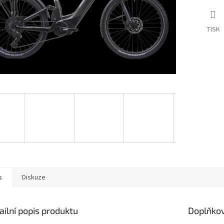
TISK
s
Diskuze
ailní popis produktu
Doplňko