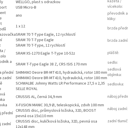
kazeta /
ly
WELLGO, plast s odrazkou
vícekolo
:
port
USB Micro-B
tent
převodník a
ano
e
kliky
:
t
1 x 12
brzda předn
odů
azovačka
SRAM 70 T-Type Eagle, 12 rychlostí
ní
SRAM 70 T-Type Eagle
brzda zadní
z
SRAM 70 T-Type, 12 rychlostí
ta /
pláště
:
SRAM XS-1270 Eagle T-Type 10-52z
kolo
odník a
sedlo
:
SRAM T-Type Eagle 38 Z, CRS ISIS 170 mm
sedlová
a přední
SHIMANO Deore BR-MT410, hydraulická, rotor 180 mm
objímka
:
a zadní
SHIMANO Deore BR-MT410, hydraulická, rotor 180 mm
tě
SCHWALBE Johnny Watts LR Performance 27,5 x 2,35
sedlovka
:
o
SELLE ROYAL
ová
náboj předn
CRUSSIS AL, černá 34,9 mm
mka
ovka
X-FUSION MANIC 30,9 Ø, teleskopická, zdvih 100 mm
náboj zadní
:
CRUSSIS disc, průmyslová ložiska, 32D, BOOST
j přední
pevná osa 15x110 mm
zadní tlumič
CRUSSIS disc, kuličková ložiska, 32D, pevná osa
j zadní
12x148 mm