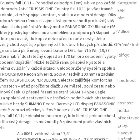
Country full 10.11 – Pohodlný celoodpružený e-bike pro každé
Kategorie
:
 dobrodružství CRUSSIS ONE-Country full 10.11 je všestranné
EAN
:
rokolo, které spojuje komfort, stabilitu a moderní design. Díky
rám
:
odpruženému rámu s nízkým nástupem se hodí pro každý váš
oplán. Jízdu pohání středový motor PANASONIC GX Ultimate (95
Vidlice
:
který poskytuje plynulou a spolehlivou podporu při šlapání – ať
edete po rovině, do kopce nebo přes rozbité cesty. Jeho
ozený chod zajišťuje příjemný zážitek bez trhavých přechodů. O
Průměr kol
:
ii se stará plně integrovaná baterie LG Li-Ion 715 Wh (19,88
Ráfky
:
 která nabízí dostatečný dojezd až 170 km pro celodenní výlety
dodenní dojíždění. Nízké těžiště rámu přispívá k jistotě a
nému ovládání v každé situaci. Celoodpružený systém spolu s
icí ROCKSHOX Recon Silver RL Solo Air (zdvih 100 mm) a zadním
ičem ROCKSHOX SUPER DELUXE Select R zajišťuje komfort na
hmotnost
:
vnostech – ať už projíždíte dlažbu ve městě, polní cestu nebo
linový úsek. O přesné řazení se stará SRAM T-Type Eagle
2) a spolehlivé zastavení i v náročných podmínkách obstarávají
nosnost
:
aulické brzdy SHIMANO Deore. Barevný LCD displej PANASONIC
ledně zobrazí všechny klíčové údaje o jízdě. CRUSSIS ONE-
řídítka
:
ry full 10.11 je ideální volbou pro ty, kdo hledají jednoduchost,
představec
dlí a čistý design – s možností přizpůsobení podle vlastních
gripy
:
eb.
hlavové
Alu 6061- velikost rámu 17,5"
složení
:
ROCKSHOX Recon Silver RL Solo Air 27,5" BOOST,