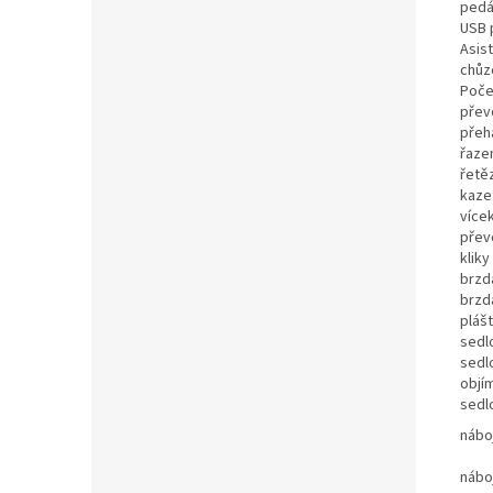
pedá
USB 
Asis
chůz
Poče
přev
přeh
řaze
řetě
kaze
více
přev
kliky
brzd
brzd
pláš
sedl
sedl
objí
sedl
nábo
nábo