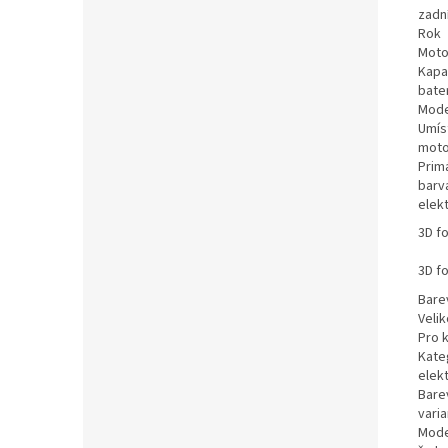
zadní
Rok
Moto
Kapa
bate
Mode
Umís
moto
Prim
barva
elek
3D f
3D f
Bare
Veli
Pro 
Kate
elek
Bare
varia
Mode