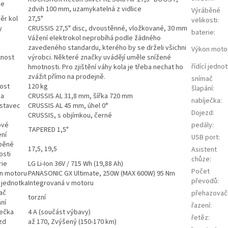
ce
zdvih 100 mm, uzamykatelná z vidlice
Výráběné
ěr kol
27,5"
velikosti
:
y
CRUSSIS 27,5" disc, dvoustěnné, vložkované, 30 mm
baterie
:
Vážení elektrokol neprobíhá podle žádného
zavedeného standardu, kterého by se drželi všichni
Výkon moto
nost
výrobci. Některé značky uvádějí uměle snížené
řídící jedno
hmotnosti. Pro zjištění váhy kola je třeba nechat ho
zvážit přímo na prodejně.
snímač
ost
120 kg
šlapání
:
ka
CRUSSIS AL 31,8 mm, šířka 720 mm
nabíječka
:
stavec
CRUSSIS AL 45 mm, úhel 0°
Dojezd
:
y
CRUSSIS, s objímkou, černé
ové
pedály
:
TAPERED 1,5"
ení
USB port
:
běné
17,5, 19,5
Asistent
osti
chůze
:
rie
LG Li-Ion 36V / 715 Wh (19,88 Ah)
Počet
n motoru
PANASONIC GX Ultimate, 250W (MAX 600W) 95 Nm
převodů
:
í jednotka
Integrovaná v motoru
ač
přehazovač
torzní
ní
řazení
:
ječka
4 A (součást výbavy)
řetěz
:
zd
až 170, Zvýšený (150-170 km)