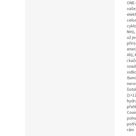
ONE-
vaše
elekt
celo
cykl
Nm), 
už j
přir
energ
Ah),
i kaž
snad
vidl
tlum
nero
šoto
(1×1
hydr
přeh
Count
poho
potř
rám