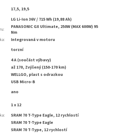
17,5, 19,5
LG Li-Ion 36V / 715 Wh (19,88 Ah)
PANASONIC GX Ultimate, 250W (MAX 600W) 95
ru
:
Nm
tka
:
Integrovaná v motoru
torzní
4 A (součást výbavy)
až 170, Zvýšený (150-170 km)
WELLGO, plast s odrazkou
USB Micro-B
ano
1 x 12
ka
:
SRAM 70 T-Type Eagle, 12 rychlostí
SRAM 70 T-Type Eagle
SRAM 70 T-Type, 12 rychlostí