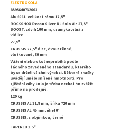
ELEKTROKOLA
8595640732661
Alu 6061- velikost rámu 17,5"
ROCKSHOX Recon Silver RL Solo Air 27,5"
BOOST, zdvih 100 mm, uzamykatelná z
vidlice
27,5"
CRUSSIS 27,5" disc, dvoustěnné,
vložkované, 30 mm
Vážení elektrokol neprobíhá podle
žádného zavedeného standardu, kterého
by se drželi všichni výrobci. Některé značky
uvádějí uměle snížené hmotnosti. Pro
zjištění váhy kola je třeba nechat ho zvážit
přímo na prodejně.
120 kg
CRUSSIS AL 31,8 mm, šířka 720 mm
:
CRUSSIS AL 45 mm, úhel 0°
CRUSSIS, s objímkou, černé
TAPERED 1,5"