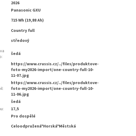
2026
Panasonic GXU
715 Wh (19,88 Ah)
Country full
středový
rva
šedá
o
:
https://www.crussis.cz/../files/produktove-
foto-my2026-import/one-country-full-10-
11-07.jpg
https://www.crussis.cz/../files/produktove-
il
:
foto-my2026-import/one-country-full-10-
11-06.jpg
šedá
mu
:
17,5
Pro dospělé
Celoodpružená*Horská*Městská