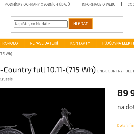
PODMÍNKY OCHRANY OSOBNÍCH ÚDAJŮ
INFORMACE O WEBU
COO
HLEDAT
EKTROKOLO
REPASE BATERIÍ
KONTAKTY
PŮJČOVNA ELEK
715 Wh)
Country full 10.11-(715 Wh)
ONE-COUNTRY FULL 10
Crussis
89 
Měrná
na do
cena:
Detailní 