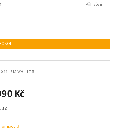
KIES
ADR
Přihlášení
TROKOL
.11--715 WH- -17-5-
990 Kč
taz
informace