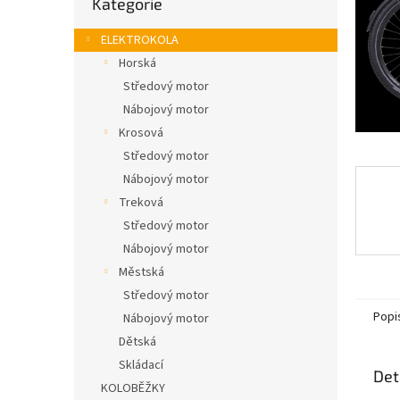
Kategorie
n
kategorie
e
ELEKTROKOLA
l
Horská
Středový motor
Nábojový motor
Krosová
Středový motor
Nábojový motor
Treková
Středový motor
Nábojový motor
Městská
Středový motor
Popi
Nábojový motor
Dětská
Skládací
Det
KOLOBĚŽKY