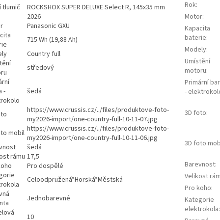
Rok
:
 tlumič
ROCKSHOX SUPER DELUXE Select R, 145x35 mm
2026
Motor
:
r
Panasonic GXU
Kapacita
cita
baterie
:
715 Wh (19,88 Ah)
rie
Modely
:
ly
Country full
Umístění
tění
středový
motoru
:
ru
ární
Primární ba
 -
šedá
- elektrokol
trokolo
https://www.crussis.cz/../files/produktove-foto-
3D foto
:
oto
my2026-import/one-country-full-10-11-07.jpg
https://www.crussis.cz/../files/produktove-foto-
oto mobil
my2026-import/one-country-full-10-11-06.jpg
3D foto mob
vnost
šedá
kost rámu
17,5
Barevnost
:
koho
Pro dospělé
gorie
Velikost rá
Celoodpružená*Horská*Městská
trokola
Pro koho
:
vná
Jednobarevné
Kategorie
nta
elektrokola
:
lová
10