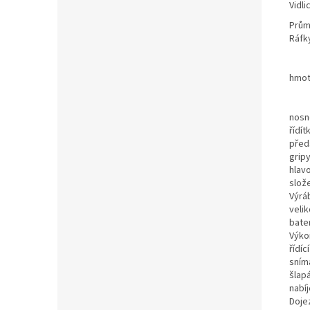
Vidli
Prům
Ráfk
hmot
nosn
řídít
před
grip
hlav
slož
Výrá
velik
bate
Výko
řídíc
sním
šlapá
nabí
Doje