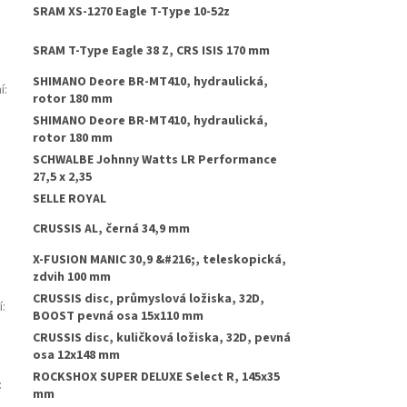
SRAM XS-1270 Eagle T-Type 10-52z
SRAM T-Type Eagle 38 Z, CRS ISIS 170 mm
SHIMANO Deore BR-MT410, hydraulická,
í
:
rotor 180 mm
SHIMANO Deore BR-MT410, hydraulická,
:
rotor 180 mm
SCHWALBE Johnny Watts LR Performance
27,5 x 2,35
SELLE ROYAL
CRUSSIS AL, černá 34,9 mm
X-FUSION MANIC 30,9 &#216;, teleskopická,
zdvih 100 mm
CRUSSIS disc, průmyslová ložiska, 32D,
í
:
BOOST pevná osa 15x110 mm
CRUSSIS disc, kuličková ložiska, 32D, pevná
osa 12x148 mm
ROCKSHOX SUPER DELUXE Select R, 145x35
:
mm