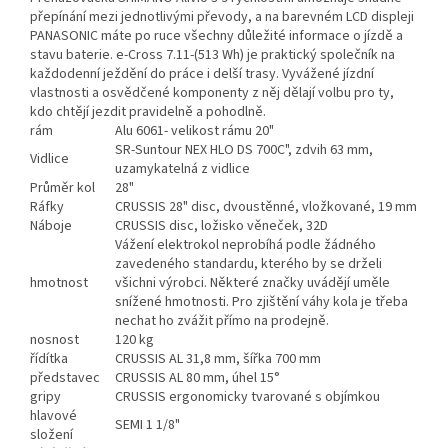
přepínání mezi jednotlivými převody, a na barevném LCD displeji
PANASONIC máte po ruce všechny důležité informace o jízdě a
stavu baterie. e-Cross 7.11-(513 Wh) je praktický společník na
každodenní ježdění do práce i delší trasy. Vyvážené jízdní
vlastnosti a osvědčené komponenty z něj dělají volbu pro ty,
kdo chtějí jezdit pravidelně a pohodlně.
rám
Alu 6061- velikost rámu 20"
SR-Suntour NEX HLO DS 700C", zdvih 63 mm,
Vidlice
uzamykatelná z vidlice
Průměr kol
28"
Ráfky
CRUSSIS 28" disc, dvoustěnné, vložkované, 19 mm
Náboje
CRUSSIS disc, ložisko věneček, 32D
Vážení elektrokol neprobíhá podle žádného
zavedeného standardu, kterého by se drželi
hmotnost
všichni výrobci. Některé značky uvádějí uměle
snížené hmotnosti. Pro zjištění váhy kola je třeba
nechat ho zvážit přímo na prodejně.
nosnost
120 kg
řídítka
CRUSSIS AL 31,8 mm, šířka 700 mm
představec
CRUSSIS AL 80 mm, úhel 15°
gripy
CRUSSIS ergonomicky tvarované s objímkou
hlavové
SEMI 1 1/8"
složení