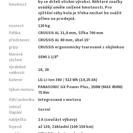
by se drželi všichni výrobci. Některé značky
hmotnost
:
uvádějí uměle snížené hmotnosti. Pro
zjištění váhy kola je třeba nechat ho zvážit
přímo na prodejně.
nosnost
:
120 kg
řídítka
:
CRUSSIS AL 31,8 mm, šířka 700 mm
představec
:
CRUSSIS AL 80 mm, úhel 15°
gripy
:
CRUSSIS ergonomicky tvarované s objímkou
hlavové
SEMI 1 1/8"
složení
:
Výráběné
18, 20
velikosti
:
baterie
:
LG Li-Ion 36V / 513 Wh (14,25 Ah)
PANASONIC GX Power Plus, 250W (MAX 450W)
Výkon motoru
:
75 Nm
řídící jednotka
:
Integrovaná v motoru
snímač
torzní
šlapání
:
nabíječka
:
2 A (součást výbavy)
Dojezd
:
až 130, Základní (100-150 km)