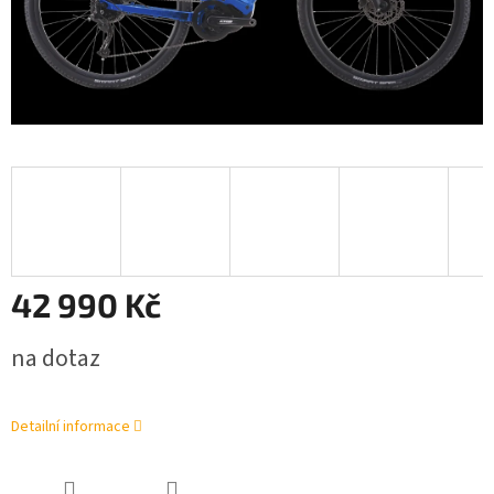
42 990 Kč
Měrná
na dotaz
cena:
Detailní informace