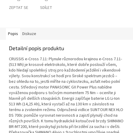
ZEPTAT SE
SDÍLET
Popis
Diskuze
Detailní popis produktu
CRUSSIS e-Cross 7.11: Plynule různorodou krajinou e-Cross 7.11-
(513 Wh) je krosové elektrokolo, které dobře poslouží všem,
kdo hledají spolehlivý stroj pro každodenní ježdění i víkendové
výlety. Svou konstrukcí se hodí pro široké spektrum jezdců –
bez ohledu na to, jestli míříte na cyklostezku, asfalt nebo polní
cestu. Středový motor PANASONIC GX Power Plus nabídne
vyváženou podporu s točivým momentem 75 Nm – oceníte ji
hlavně při delších stoupáních. Energii zajišťuje baterie LG Li-Ion
513 Wh (14,25 Ah), která vystačí až na 130 km v závislosti na
terénu a zvoleném režimu. Odpružená vidlice SUNTOUR NEX HLO
DS 700c pomůže vyrovnat nerovnosti a zajistí plynulý chod na
různých površích. K tomu hydraulické kotoučové brzdy SHIMANO
BR-MT200, které poskytují jistotu při brzdění za sucha i v dešti.
Přehazovačka SHIMANO Alivio s 9 rychlostmi umožňuje snadné