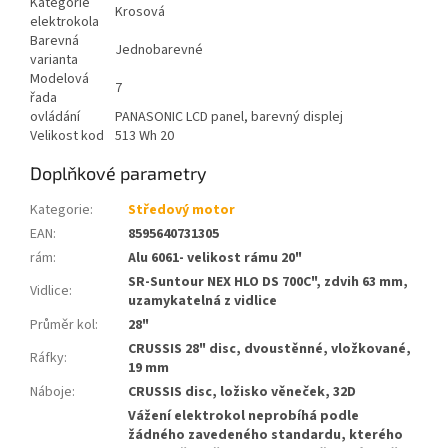
Kategorie
Krosová
elektrokola
Barevná
Jednobarevné
varianta
Modelová
7
řada
ovládání
PANASONIC LCD panel, barevný displej
Velikost kod
513 Wh 20
Doplňkové parametry
Kategorie
:
Středový motor
EAN
:
8595640731305
rám
:
Alu 6061- velikost rámu 20"
SR-Suntour NEX HLO DS 700C", zdvih 63 mm,
Vidlice
:
uzamykatelná z vidlice
Průměr kol
:
28"
CRUSSIS 28" disc, dvoustěnné, vložkované,
Ráfky
:
19 mm
Náboje
:
CRUSSIS disc, ložisko věneček, 32D
Vážení elektrokol neprobíhá podle
žádného zavedeného standardu, kterého