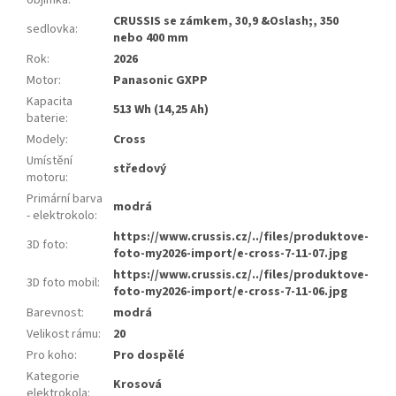
objímka
:
CRUSSIS se zámkem, 30,9 &Oslash;, 350
sedlovka
:
nebo 400 mm
Rok
:
2026
Motor
:
Panasonic GXPP
Kapacita
513 Wh (14,25 Ah)
baterie
:
Modely
:
Cross
Umístění
středový
motoru
:
Primární barva
modrá
- elektrokolo
:
https://www.crussis.cz/../files/produktove-
3D foto
:
foto-my2026-import/e-cross-7-11-07.jpg
https://www.crussis.cz/../files/produktove-
3D foto mobil
:
foto-my2026-import/e-cross-7-11-06.jpg
Barevnost
:
modrá
Velikost rámu
:
20
Pro koho
:
Pro dospělé
Kategorie
Krosová
elektrokola
: