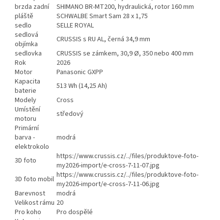
brzda zadní
SHIMANO BR-MT200, hydraulická, rotor 160 mm
pláště
SCHWALBE Smart Sam 28 x 1,75
sedlo
SELLE ROYAL
sedlová
CRUSSIS s RU AL, černá 34,9 mm
objímka
sedlovka
CRUSSIS se zámkem, 30,9 Ø, 350 nebo 400 mm
Rok
2026
Motor
Panasonic GXPP
Kapacita
513 Wh (14,25 Ah)
baterie
Modely
Cross
Umístění
středový
motoru
Primární
barva -
modrá
elektrokolo
https://www.crussis.cz/../files/produktove-foto-
3D foto
my2026-import/e-cross-7-11-07.jpg
https://www.crussis.cz/../files/produktove-foto-
3D foto mobil
my2026-import/e-cross-7-11-06.jpg
Barevnost
modrá
Velikost rámu
20
Pro koho
Pro dospělé