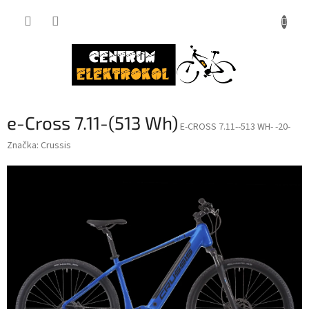
Přejít
na
obsah
e-Cross 7.11-(513 Wh)
E-CROSS 7.11--513 WH- -20-
Značka:
Crussis