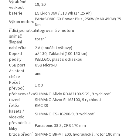
Výráběné
18, 20
velikosti
baterie
LG Li-Ion 36V / 513 Wh (14,25 Ah)
PANASONIC GX Power Plus, 250W (MAX 450W) 75
Výkon motoru
Nm
řídící jednotka
Integrovaná v motoru
snímač
torzní
šlapání
nabíječka
2 A (součást výbavy)
Dojezd
až 130, Základní (100-150 km)
pedály
WELLGO, plast s odrazkou
USB port
USB Micro-B
Asistent
ano
chůze
Počet
1 x 9
převodů
přehazovačka
SHIMANO Alivio RD-M3100-SGS, 9 rychlostí
řazení
SHIMANO Alivio SL-M3100, 9 rychlostí
řetěz
KMC X9
kazeta /
SHIMANO CS-HG200-9, 9 rychlostí
vícekolo
převodník a
Panasonic 38 Z, CRS 170 mm
kliky
brzda přední
SHIMANO BR-MT200, hydraulická, rotor 180 mm