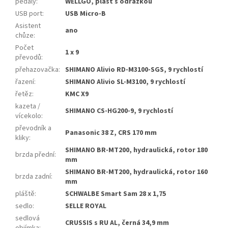
pedály
:
WELLGO, plast s odrazkou
USB port
:
USB Micro-B
Asistent
ano
chůze
:
Počet
1 x 9
převodů
:
přehazovačka
:
SHIMANO Alivio RD-M3100-SGS, 9 rychlostí
řazení
:
SHIMANO Alivio SL-M3100, 9 rychlostí
řetěz
:
KMC X9
kazeta /
SHIMANO CS-HG200-9, 9 rychlostí
vícekolo
:
převodník a
Panasonic 38 Z, CRS 170 mm
kliky
:
SHIMANO BR-MT200, hydraulická, rotor 180
brzda přední
:
mm
SHIMANO BR-MT200, hydraulická, rotor 160
brzda zadní
:
mm
pláště
:
SCHWALBE Smart Sam 28 x 1,75
sedlo
:
SELLE ROYAL
sedlová
CRUSSIS s RU AL, černá 34,9 mm