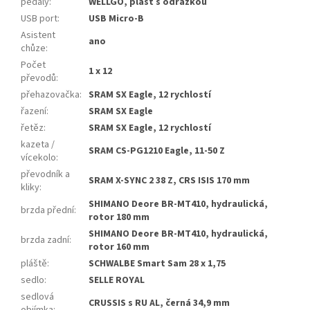
pedály
:
WELLGO, plast s odrazkou
USB port
:
USB Micro-B
Asistent
ano
chůze
:
Počet
1 x 12
převodů
:
přehazovačka
:
SRAM SX Eagle, 12 rychlostí
řazení
:
SRAM SX Eagle
řetěz
:
SRAM SX Eagle, 12 rychlostí
kazeta /
SRAM CS-PG1210 Eagle, 11-50 Z
vícekolo
:
převodník a
SRAM X-SYNC 2 38 Z, CRS ISIS 170 mm
kliky
:
SHIMANO Deore BR-MT410, hydraulická,
brzda přední
:
rotor 180 mm
SHIMANO Deore BR-MT410, hydraulická,
brzda zadní
:
rotor 160 mm
pláště
:
SCHWALBE Smart Sam 28 x 1,75
sedlo
:
SELLE ROYAL
sedlová
CRUSSIS s RU AL, černá 34,9 mm