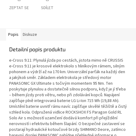
ZEPTAT SE
SDÍLET
Popis
Diskuze
Detailní popis produktu
e-Cross 9.11: Plynulá jízda po cestách, jistota mimo ně CRUSSIS
e-Cross 9.11 je krosové elektrokolo s hliníkovým rámem, silným
pohonem a výdrží až na 170 km. Univerzální parťák na každý den
a jakýkoli směr. Základem elektrokola je středový motor
PANASONIC GX Ultimate s točivým momentem 95 Nm. Ten
poskytuje plynulou a dostatečně silnou podporu, když je jí třeba
– během jízdy proti větru, nebo při zdolávání kopců. Napájení
zajišťuje plně integrovaná baterie LG Li-Ion 715 Wh (19,88 Ah).
Umístění baterie uvnitř rámu navíc zajišťuje skvělé těžiště a čistý
vzhled kola. Odpružená vidlice ROCKSHOX FS Paragon Gold RL
Solo Air s možností uzamčení dodává komfort při přejíždění
nerovností i efektivitu během šlapání. O bezpečné zastavení se
postarají hydraulické kotoučové brzdy SHIMANO Deore, zatímco
barevný displej PANASONIC nabídne přehledné informace o