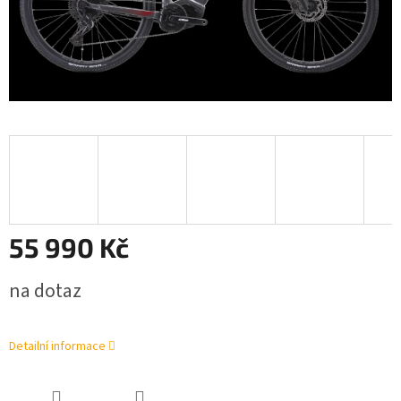
55 990 Kč
Měrná
na dotaz
cena:
Detailní informace