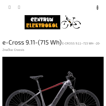
Přejít
na
obsah
e-Cross 9.11-(715 Wh)
E-CROSS 9.11--715 WH- -20-
Značka:
Crussis