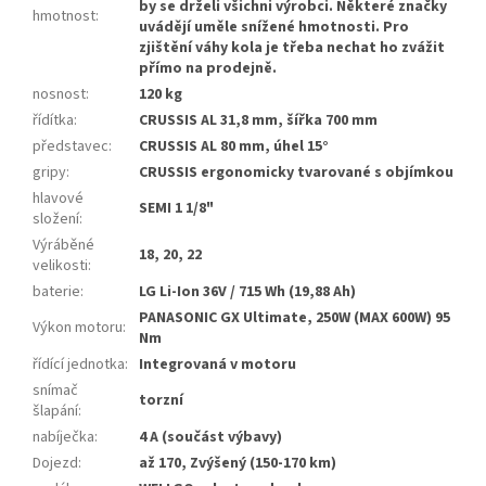
by se drželi všichni výrobci. Některé značky
hmotnost
:
uvádějí uměle snížené hmotnosti. Pro
zjištění váhy kola je třeba nechat ho zvážit
přímo na prodejně.
nosnost
:
120 kg
řídítka
:
CRUSSIS AL 31,8 mm, šířka 700 mm
představec
:
CRUSSIS AL 80 mm, úhel 15°
gripy
:
CRUSSIS ergonomicky tvarované s objímkou
hlavové
SEMI 1 1/8"
složení
:
Výráběné
18, 20, 22
velikosti
:
baterie
:
LG Li-Ion 36V / 715 Wh (19,88 Ah)
PANASONIC GX Ultimate, 250W (MAX 600W) 95
Výkon motoru
:
Nm
řídící jednotka
:
Integrovaná v motoru
snímač
torzní
šlapání
:
nabíječka
:
4 A (součást výbavy)
Dojezd
:
až 170, Zvýšený (150-170 km)