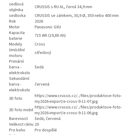
sedlová
CRUSSIS s RU AL, černá 34,9 mm
objímka
sedlovka
CRUSSIS se zámkem, 30,9 Ø, 350 nebo 400 mm
Rok
2026
Motor
Panasonic GXU
Kapacita
715 Wh (19,88 Ah)
baterie
Modely
Cross
Umístění
středový
motoru
Primární
barva -
šedá
elektrokolo
Sekundární
barva -
červená
elektrokolo
https://www.crussis.cz/../files/produktove-foto-
3D foto
my2026-import/e-cross-9-11-07.jpg
https://www.crussis.cz/../files/produktove-foto-
3D foto mobil
my2026-import/e-cross-9-11-06.jpg
Barevnost
šedá, červená
Velikost rámu
20
Pro koho
Pro dospělé