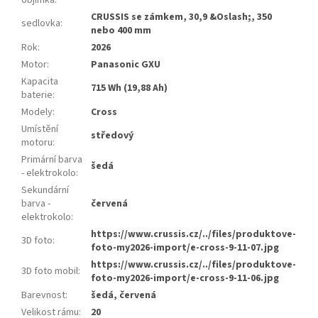
objímka
:
CRUSSIS se zámkem, 30,9 &Oslash;, 350
sedlovka
:
nebo 400 mm
Rok
:
2026
Motor
:
Panasonic GXU
Kapacita
715 Wh (19,88 Ah)
baterie
:
Modely
:
Cross
Umístění
středový
motoru
:
Primární barva
šedá
- elektrokolo
:
Sekundární
barva -
červená
elektrokolo
:
https://www.crussis.cz/../files/produktove-
3D foto
:
foto-my2026-import/e-cross-9-11-07.jpg
https://www.crussis.cz/../files/produktove-
3D foto mobil
:
foto-my2026-import/e-cross-9-11-06.jpg
Barevnost
:
šedá, červená
Velikost rámu
:
20