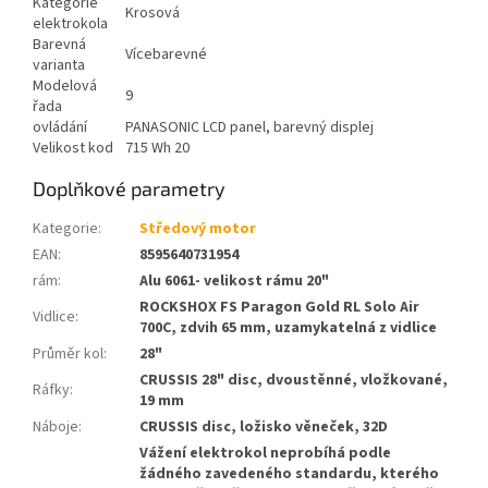
Kategorie
Krosová
elektrokola
Barevná
Vícebarevné
varianta
Modelová
9
řada
ovládání
PANASONIC LCD panel, barevný displej
Velikost kod
715 Wh 20
Doplňkové parametry
Kategorie
:
Středový motor
EAN
:
8595640731954
rám
:
Alu 6061- velikost rámu 20"
ROCKSHOX FS Paragon Gold RL Solo Air
Vidlice
:
700C, zdvih 65 mm, uzamykatelná z vidlice
Průměr kol
:
28"
CRUSSIS 28" disc, dvoustěnné, vložkované,
Ráfky
:
19 mm
Náboje
:
CRUSSIS disc, ložisko věneček, 32D
Vážení elektrokol neprobíhá podle
žádného zavedeného standardu, kterého