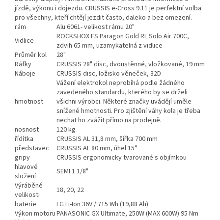
jízdě, výkonu i dojezdu. CRUSSIS e-Cross 9.11 je perfektní volba
pro všechny, kteří chtějí jezdit často, daleko a bez omezení.
rám
Alu 6061- velikost rámu 20"
ROCKSHOX FS Paragon Gold RL Solo Air 700C,
Vidlice
zdvih 65 mm, uzamykatelná z vidlice
Průměr kol
28"
Ráfky
CRUSSIS 28" disc, dvoustěnné, vložkované, 19 mm
Náboje
CRUSSIS disc, ložisko věneček, 32D
Vážení elektrokol neprobíhá podle žádného
zavedeného standardu, kterého by se drželi
hmotnost
všichni výrobci. Některé značky uvádějí uměle
snížené hmotnosti. Pro zjištění váhy kola je třeba
nechat ho zvážit přímo na prodejně.
nosnost
120 kg
řídítka
CRUSSIS AL 31,8 mm, šířka 700 mm
představec
CRUSSIS AL 80 mm, úhel 15°
gripy
CRUSSIS ergonomicky tvarované s objímkou
hlavové
SEMI 1 1/8"
složení
Výráběné
18, 20, 22
velikosti
baterie
LG Li-Ion 36V / 715 Wh (19,88 Ah)
Výkon motoru
PANASONIC GX Ultimate, 250W (MAX 600W) 95 Nm