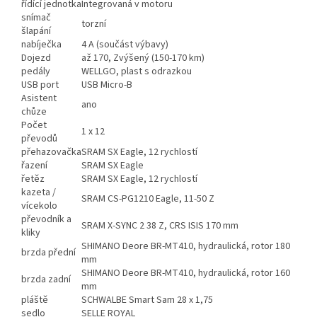
řídící jednotka
Integrovaná v motoru
snímač
torzní
šlapání
nabíječka
4 A (součást výbavy)
Dojezd
až 170, Zvýšený (150-170 km)
pedály
WELLGO, plast s odrazkou
USB port
USB Micro-B
Asistent
ano
chůze
Počet
1 x 12
převodů
přehazovačka
SRAM SX Eagle, 12 rychlostí
řazení
SRAM SX Eagle
řetěz
SRAM SX Eagle, 12 rychlostí
kazeta /
SRAM CS-PG1210 Eagle, 11-50 Z
vícekolo
převodník a
SRAM X-SYNC 2 38 Z, CRS ISIS 170 mm
kliky
SHIMANO Deore BR-MT410, hydraulická, rotor 180
brzda přední
mm
SHIMANO Deore BR-MT410, hydraulická, rotor 160
brzda zadní
mm
pláště
SCHWALBE Smart Sam 28 x 1,75
sedlo
SELLE ROYAL