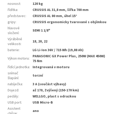
nosnost
:
120 kg
řídítka
:
CRUSSIS AL 31,8 mm, šířka 700 mm
představec
:
CRUSSIS AL 80 mm, úhel 15°
gripy
:
CRUSSIS ergonomicky tvarované s objímkou
hlavové
SEMI 1 1/8"
složení
:
Výráběné
18, 20, 22
velikosti
:
baterie
:
LG Li-Ion 36V / 715 Wh (19,88 Ah)
PANASONIC GX Power Plus, 250W (MAX 450W)
Výkon motoru
:
75 Nm
řídící jednotka
:
Integrovaná v motoru
snímač
torzní
šlapání
:
nabíječka
:
3 A (součást výbavy)
Dojezd
:
až 170, Zvýšený (150-170 km)
pedály
:
WELLGO, plast s odrazkou
USB port
:
USB Micro-B
Asistent
ano
chůze
: