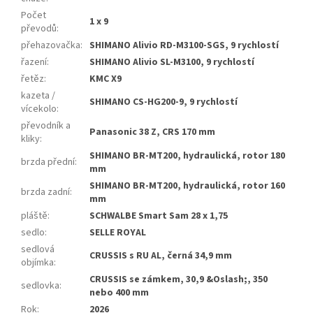
Počet
1 x 9
převodů
:
přehazovačka
:
SHIMANO Alivio RD-M3100-SGS, 9 rychlostí
řazení
:
SHIMANO Alivio SL-M3100, 9 rychlostí
řetěz
:
KMC X9
kazeta /
SHIMANO CS-HG200-9, 9 rychlostí
vícekolo
:
převodník a
Panasonic 38 Z, CRS 170 mm
kliky
:
SHIMANO BR-MT200, hydraulická, rotor 180
brzda přední
:
mm
SHIMANO BR-MT200, hydraulická, rotor 160
brzda zadní
:
mm
pláště
:
SCHWALBE Smart Sam 28 x 1,75
sedlo
:
SELLE ROYAL
sedlová
CRUSSIS s RU AL, černá 34,9 mm
objímka
:
CRUSSIS se zámkem, 30,9 &Oslash;, 350
sedlovka
:
nebo 400 mm
Rok
:
2026