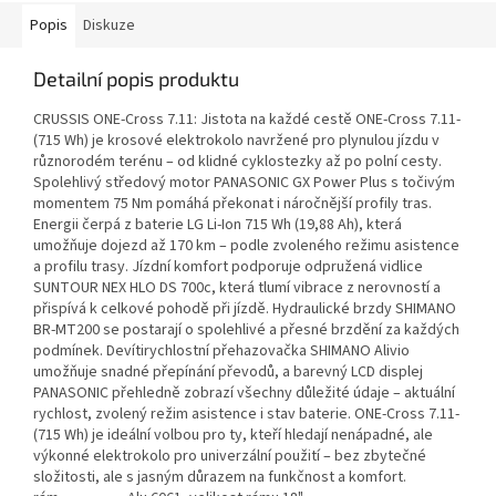
Popis
Diskuze
Detailní popis produktu
CRUSSIS ONE-Cross 7.11: Jistota na každé cestě ONE-Cross 7.11-
(715 Wh) je krosové elektrokolo navržené pro plynulou jízdu v
různorodém terénu – od klidné cyklostezky až po polní cesty.
Spolehlivý středový motor PANASONIC GX Power Plus s točivým
momentem 75 Nm pomáhá překonat i náročnější profily tras.
Energii čerpá z baterie LG Li-Ion 715 Wh (19,88 Ah), která
umožňuje dojezd až 170 km – podle zvoleného režimu asistence
a profilu trasy. Jízdní komfort podporuje odpružená vidlice
SUNTOUR NEX HLO DS 700c, která tlumí vibrace z nerovností a
přispívá k celkové pohodě při jízdě. Hydraulické brzdy SHIMANO
BR-MT200 se postarají o spolehlivé a přesné brzdění za každých
podmínek. Devítirychlostní přehazovačka SHIMANO Alivio
umožňuje snadné přepínání převodů, a barevný LCD displej
PANASONIC přehledně zobrazí všechny důležité údaje – aktuální
rychlost, zvolený režim asistence i stav baterie. ONE-Cross 7.11-
(715 Wh) je ideální volbou pro ty, kteří hledají nenápadné, ale
výkonné elektrokolo pro univerzální použití – bez zbytečné
složitosti, ale s jasným důrazem na funkčnost a komfort.