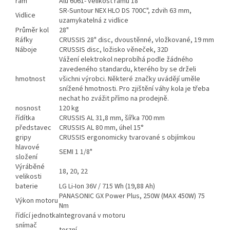
rám
Alu 6061- velikost rámu 18"
SR-Suntour NEX HLO DS 700C", zdvih 63 mm,
Vidlice
uzamykatelná z vidlice
Průměr kol
28"
Ráfky
CRUSSIS 28" disc, dvoustěnné, vložkované, 19 mm
Náboje
CRUSSIS disc, ložisko věneček, 32D
Vážení elektrokol neprobíhá podle žádného
zavedeného standardu, kterého by se drželi
hmotnost
všichni výrobci. Některé značky uvádějí uměle
snížené hmotnosti. Pro zjištění váhy kola je třeba
nechat ho zvážit přímo na prodejně.
nosnost
120 kg
řídítka
CRUSSIS AL 31,8 mm, šířka 700 mm
představec
CRUSSIS AL 80 mm, úhel 15°
gripy
CRUSSIS ergonomicky tvarované s objímkou
hlavové
SEMI 1 1/8"
složení
Výráběné
18, 20, 22
velikosti
baterie
LG Li-Ion 36V / 715 Wh (19,88 Ah)
PANASONIC GX Power Plus, 250W (MAX 450W) 75
Výkon motoru
Nm
řídící jednotka
Integrovaná v motoru
snímač