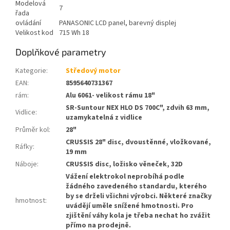
Modelová
7
řada
ovládání
PANASONIC LCD panel, barevný displej
Velikost kod
715 Wh 18
Doplňkové parametry
Kategorie
:
Středový motor
EAN
:
8595640731367
rám
:
Alu 6061- velikost rámu 18"
SR-Suntour NEX HLO DS 700C", zdvih 63 mm,
Vidlice
:
uzamykatelná z vidlice
Průměr kol
:
28"
CRUSSIS 28" disc, dvoustěnné, vložkované,
Ráfky
:
19 mm
Náboje
:
CRUSSIS disc, ložisko věneček, 32D
Vážení elektrokol neprobíhá podle
žádného zavedeného standardu, kterého
by se drželi všichni výrobci. Některé značky
hmotnost
:
uvádějí uměle snížené hmotnosti. Pro
zjištění váhy kola je třeba nechat ho zvážit
přímo na prodejně.