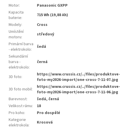
Motor
:
Panasonic GXPP
Kapacita
715 Wh (19,88 Ah)
baterie
:
Modely
:
Cross
Umístění
středový
motoru
:
Primární barva
šedá
- elektrokolo
:
Sekundární
barva -
černá
elektrokolo
:
https://www.crussis.cz/../files/produktove-
3D foto
:
foto-my2026-import/one-cross-7-11-07.jpg
https://www.crussis.cz/../files/produktove-
3D foto mobil
:
foto-my2026-import/one-cross-7-11-06.jpg
Barevnost
:
šedá, černá
Velikost rámu
:
18
Pro koho
:
Pro dospělé
Kategorie
Krosová
elektrokola
: