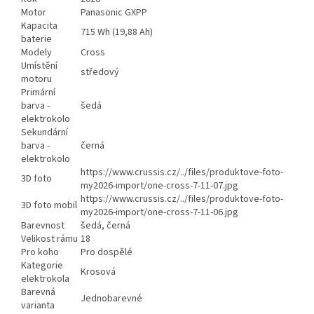
Motor
Panasonic GXPP
Kapacita
715 Wh (19,88 Ah)
baterie
Modely
Cross
Umístění
středový
motoru
Primární
barva -
šedá
elektrokolo
Sekundární
barva -
černá
elektrokolo
https://www.crussis.cz/../files/produktove-foto-
3D foto
my2026-import/one-cross-7-11-07.jpg
https://www.crussis.cz/../files/produktove-foto-
3D foto mobil
my2026-import/one-cross-7-11-06.jpg
Barevnost
šedá, černá
Velikost rámu
18
Pro koho
Pro dospělé
Kategorie
Krosová
elektrokola
Barevná
Jednobarevné
varianta