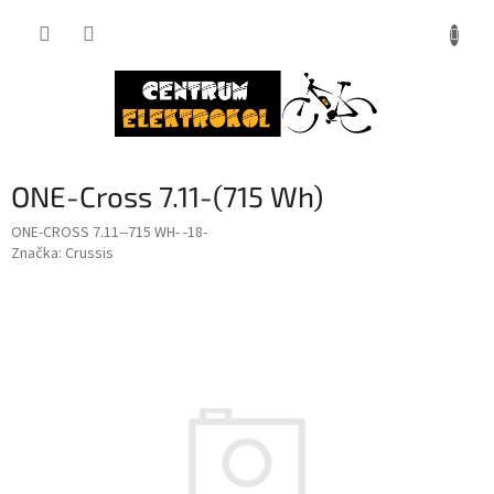
Přejít
na
obsah
ONE-Cross 7.11-(715 Wh)
ONE-CROSS 7.11--715 WH- -18-
Značka:
Crussis