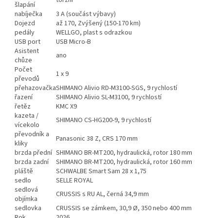
torzní
šlapání
nabíječka
3 A (součást výbavy)
Dojezd
až 170, Zvýšený (150-170 km)
pedály
WELLGO, plast s odrazkou
USB port
USB Micro-B
Asistent
ano
chůze
Počet
1 x 9
převodů
přehazovačka
SHIMANO Alivio RD-M3100-SGS, 9 rychlostí
řazení
SHIMANO Alivio SL-M3100, 9 rychlostí
řetěz
KMC X9
kazeta /
SHIMANO CS-HG200-9, 9 rychlostí
vícekolo
převodník a
Panasonic 38 Z, CRS 170 mm
kliky
brzda přední
SHIMANO BR-MT200, hydraulická, rotor 180 mm
brzda zadní
SHIMANO BR-MT200, hydraulická, rotor 160 mm
pláště
SCHWALBE Smart Sam 28 x 1,75
sedlo
SELLE ROYAL
sedlová
CRUSSIS s RU AL, černá 34,9 mm
objímka
sedlovka
CRUSSIS se zámkem, 30,9 Ø, 350 nebo 400 mm
Rok
2026