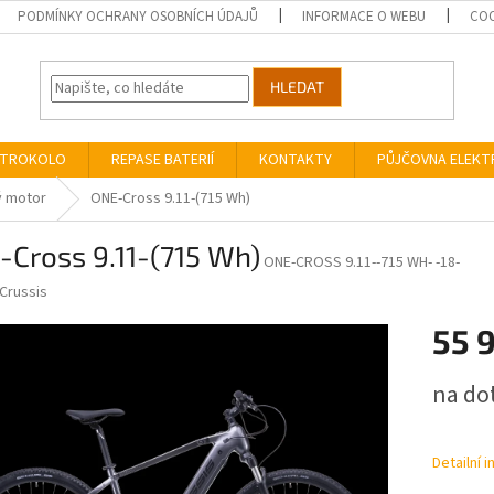
PODMÍNKY OCHRANY OSOBNÍCH ÚDAJŮ
INFORMACE O WEBU
COO
HLEDAT
EKTROKOLO
REPASE BATERIÍ
KONTAKTY
PŮJČOVNA ELEK
ý motor
ONE-Cross 9.11-(715 Wh)
Cross 9.11-(715 Wh)
ONE-CROSS 9.11--715 WH- -18-
Crussis
55 
Měrná
na do
cena:
Detailní 