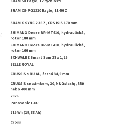
SRAM SX Eagle, 12 rychlostí
SRAM CS-PG1210 Eagle, 11-50 Z
SRAM X-SYNC 2 38 Z, CRS ISIS 170 mm
SHIMANO Deore BR-MT410, hydraulická,
í
:
rotor 180 mm
SHIMANO Deore BR-MT410, hydraulická,
:
rotor 160 mm
SCHWALBE Smart Sam 28 x 1,75
SELLE ROYAL
CRUSSIS s RU AL, černá 34,9 mm
CRUSSIS se zámkem, 30,9 &Oslash;, 350
nebo 400 mm
2026
Panasonic GXU
715 Wh (19,88 Ah)
Cross