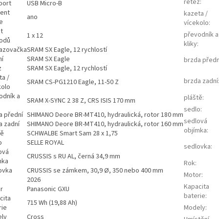
řetěz
:
port
USB Micro-B
tent
kazeta /
ano
e
vícekolo
:
t
převodník a
1 x 12
odů
kliky
:
azovačka
SRAM SX Eagle, 12 rychlostí
ní
SRAM SX Eagle
brzda předn
z
SRAM SX Eagle, 12 rychlostí
ta /
brzda zadní
SRAM CS-PG1210 Eagle, 11-50 Z
kolo
odník a
pláště
:
SRAM X-SYNC 2 38 Z, CRS ISIS 170 mm
sedlo
:
a přední
SHIMANO Deore BR-MT410, hydraulická, rotor 180 mm
sedlová
a zadní
SHIMANO Deore BR-MT410, hydraulická, rotor 160 mm
objímka
:
tě
SCHWALBE Smart Sam 28 x 1,75
o
SELLE ROYAL
sedlovka
:
ová
CRUSSIS s RU AL, černá 34,9 mm
mka
Rok
:
ovka
CRUSSIS se zámkem, 30,9 Ø, 350 nebo 400 mm
Motor
:
2026
Kapacita
r
Panasonic GXU
baterie
:
cita
715 Wh (19,88 Ah)
rie
Modely
:
ly
Cross