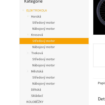
Kategorie
n
kategorie
e
ELEKTROKOLA
l
Horská
Středový motor
Nábojový motor
Krosová
Středový motor
Nábojový motor
Treková
Středový motor
Nábojový motor
Městská
Středový motor
Popi
Nábojový motor
Dětská
Skládací
Det
KOLOBĚŽKY