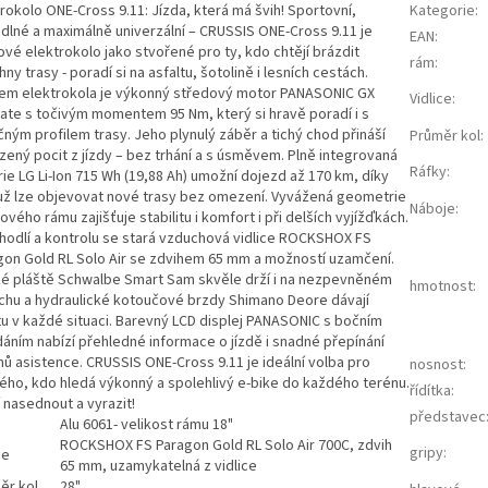
rokolo ONE-Cross 9.11: Jízda, která má švih! Sportovní,
Kategorie
:
dlné a maximálně univerzální – CRUSSIS ONE-Cross 9.11 je
EAN
:
vé elektrokolo jako stvořené pro ty, kdo chtějí brázdit
rám
:
ny trasy - poradí si na asfaltu, šotolině i lesních cestách.
em elektrokola je výkonný středový motor PANASONIC GX
Vidlice
:
mate s točivým momentem 95 Nm, který si hravě poradí i s
ným profilem trasy. Jeho plynulý záběr a tichý chod přináší
Průměr kol
:
zený pocit z jízdy – bez trhání a s úsměvem. Plně integrovaná
Ráfky
:
ie LG Li-Ion 715 Wh (19,88 Ah) umožní dojezd až 170 km, díky
ž lze objevovat nové trasy bez omezení. Vyvážená geometrie
Náboje
:
kového rámu zajišťuje stabilitu i komfort i při delších vyjížďkách.
hodlí a kontrolu se stará vzduchová vidlice ROCKSHOX FS
gon Gold RL Solo Air se zdvihem 65 mm a možností uzamčení.
ké pláště Schwalbe Smart Sam skvěle drží i na nezpevněném
hmotnost
:
chu a hydraulické kotoučové brzdy Shimano Deore dávají
otu v každé situaci. Barevný LCD displej PANASONIC s bočním
dáním nabízí přehledné informace o jízdě i snadné přepínání
mů asistence. CRUSSIS ONE-Cross 9.11 je ideální volba pro
nosnost
:
ého, kdo hledá výkonný a spolehlivý e-bike do každého terénu.
řídítka
:
 nasednout a vyrazit!
představec
Alu 6061- velikost rámu 18"
ROCKSHOX FS Paragon Gold RL Solo Air 700C, zdvih
gripy
:
ce
65 mm, uzamykatelná z vidlice
ěr kol
28"