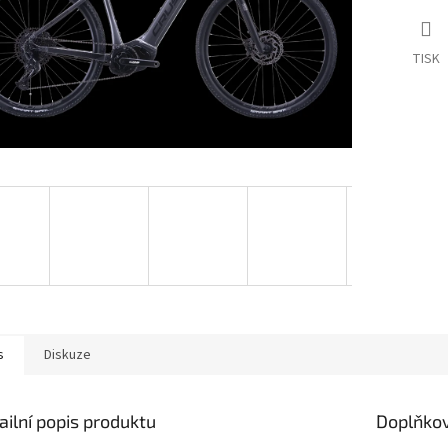
TISK
s
Diskuze
ailní popis produktu
Doplňko