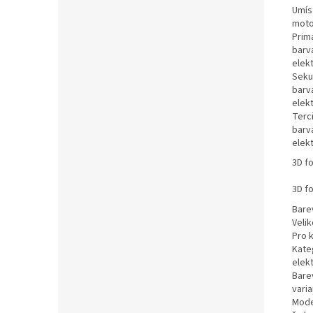
Umís
moto
Prim
barva
elek
Seku
barva
elek
Terci
barva
elek
3D f
3D f
Bare
Veli
Pro 
Kate
elek
Bare
varia
Mode