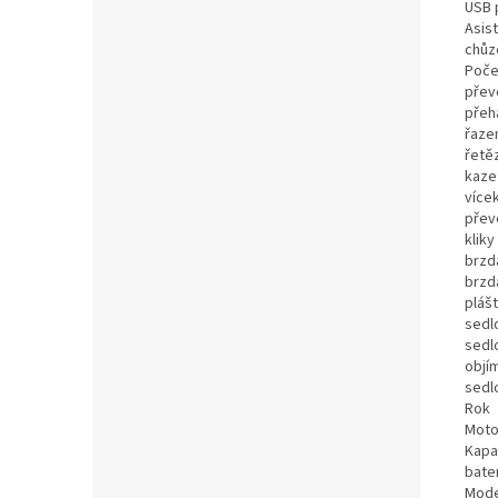
USB 
Asis
chůz
Poče
přev
přeh
řaze
řetě
kaze
více
přev
kliky
brzd
brzd
pláš
sedl
sedl
objí
sedl
Rok
Moto
Kapa
bate
Mode