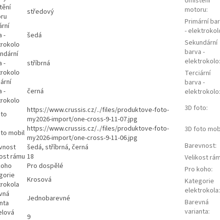
Umístění
tění
motoru
:
středový
ru
Primární ba
ární
- elektrokol
 -
šedá
Sekundární
trokolo
barva -
ndární
elektrokolo
 -
stříbrná
trokolo
Terciární
ární
barva -
 -
černá
elektrokolo
trokolo
3D foto
:
https://www.crussis.cz/../files/produktove-foto-
oto
my2026-import/one-cross-9-11-07.jpg
https://www.crussis.cz/../files/produktove-foto-
3D foto mob
oto mobil
my2026-import/one-cross-9-11-06.jpg
Barevnost
:
vnost
šedá, stříbrná, černá
kost rámu
18
Velikost rá
koho
Pro dospělé
Pro koho
:
gorie
Krosová
Kategorie
trokola
elektrokola
:
vná
Jednobarevné
Barevná
nta
varianta
:
lová
9