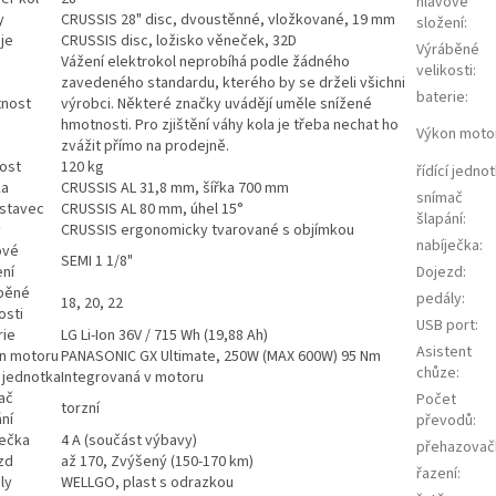
hlavové
y
CRUSSIS 28" disc, dvoustěnné, vložkované, 19 mm
složení
:
je
CRUSSIS disc, ložisko věneček, 32D
Výráběné
Vážení elektrokol neprobíhá podle žádného
velikosti
:
zavedeného standardu, kterého by se drželi všichni
baterie
:
nost
výrobci. Některé značky uvádějí uměle snížené
hmotnosti. Pro zjištění váhy kola je třeba nechat ho
Výkon moto
zvážit přímo na prodejně.
ost
120 kg
řídící jedno
ka
CRUSSIS AL 31,8 mm, šířka 700 mm
snímač
stavec
CRUSSIS AL 80 mm, úhel 15°
šlapání
:
y
CRUSSIS ergonomicky tvarované s objímkou
nabíječka
:
ové
SEMI 1 1/8"
ení
Dojezd
:
běné
pedály
:
18, 20, 22
osti
USB port
:
rie
LG Li-Ion 36V / 715 Wh (19,88 Ah)
Asistent
n motoru
PANASONIC GX Ultimate, 250W (MAX 600W) 95 Nm
chůze
:
í jednotka
Integrovaná v motoru
ač
Počet
torzní
ní
převodů
:
ječka
4 A (součást výbavy)
přehazovač
zd
až 170, Zvýšený (150-170 km)
řazení
:
ly
WELLGO, plast s odrazkou