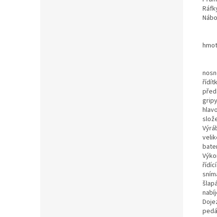
Ráfk
Nábo
hmot
nosn
řídít
před
grip
hlav
slož
Výrá
velik
bate
Výko
řídíc
sním
šlapá
nabí
Doje
pedá