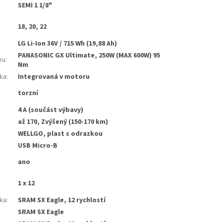
SEMI 1 1/8"
18, 20, 22
LG Li-Ion 36V / 715 Wh (19,88 Ah)
PANASONIC GX Ultimate, 250W (MAX 600W) 95
ru
:
Nm
tka
:
Integrovaná v motoru
torzní
4 A (součást výbavy)
až 170, Zvýšený (150-170 km)
WELLGO, plast s odrazkou
USB Micro-B
ano
1 x 12
ka
:
SRAM SX Eagle, 12 rychlostí
SRAM SX Eagle