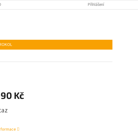
KIES
ADR
Přihlášení
TROKOL
990 Kč
taz
informace