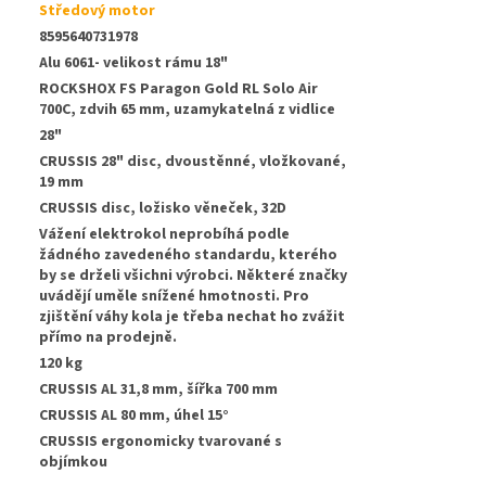
Středový motor
8595640731978
Alu 6061- velikost rámu 18"
ROCKSHOX FS Paragon Gold RL Solo Air
700C, zdvih 65 mm, uzamykatelná z vidlice
28"
CRUSSIS 28" disc, dvoustěnné, vložkované,
19 mm
CRUSSIS disc, ložisko věneček, 32D
Vážení elektrokol neprobíhá podle
žádného zavedeného standardu, kterého
by se drželi všichni výrobci. Některé značky
uvádějí uměle snížené hmotnosti. Pro
zjištění váhy kola je třeba nechat ho zvážit
přímo na prodejně.
120 kg
CRUSSIS AL 31,8 mm, šířka 700 mm
:
CRUSSIS AL 80 mm, úhel 15°
CRUSSIS ergonomicky tvarované s
objímkou