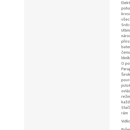
Elekt
poho
kroso
všech
Srdc
Ulti
nároč
přiro
bater
čemu
hliní
O po
Para
Širo
povr
jist
ovlá
reži
každ
Stačí
rám
Vidli
Prům