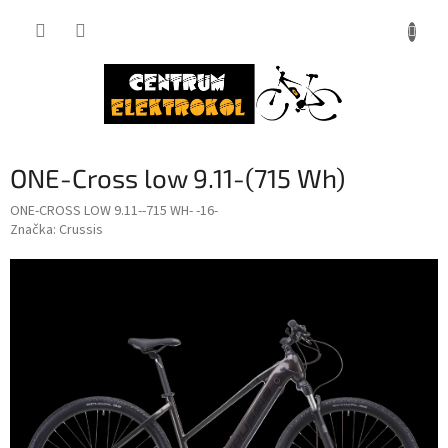
Přejít
na
obsah
ONE-Cross low 9.11-(715 Wh)
ONE-CROSS LOW 9.11--715 WH- -16-
Značka:
Crussis