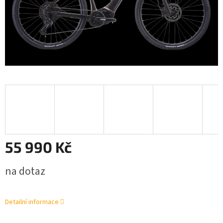
55 990 Kč
Měrná
na dotaz
cena:
Detailní informace