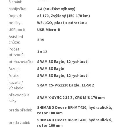
šlapání
:
nabíječka
:
4 A (součást výbavy)
Dojezd
:
až 170, Zvýšený (150-170 km)
pedály
:
WELLGO, plast s odrazkou
USB port
:
USB Micro-B
Asistent
ano
chůze
:
Počet
1 x 12
převodů
:
přehazovačka
:
SRAM SX Eagle, 12 rychlostí
řazení
:
SRAM SX Eagle
řetěz
:
SRAM SX Eagle, 12 rychlostí
kazeta /
SRAM CS-PG1210 Eagle, 11-50 Z
vícekolo
:
převodník a
SRAM X-SYNC 2 38 Z, CRS ISIS 170 mm
kliky
:
SHIMANO Deore BR-MT410, hydraulická,
brzda přední
:
rotor 180 mm
SHIMANO Deore BR-MT410, hydraulická,
brzda zadní
:
rotor 160 mm