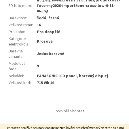
https://www.crussis.cz/../files/produktove-
3D foto mobil
:
foto-my2026-import/one-cross-low-9-11-
06.jpg
Barevnost
:
šedá, černá
Velikost rámu
:
16
Pro koho
:
Pro dospělé
Kategorie
Krosová
elektrokola
:
Barevná
Jednobarevné
varianta
:
Modelová
9
řada
:
ovládání
:
PANASONIC LCD panel, barevný displej
Velikost kod
:
715 Wh 16
Z
á
Vytvořil Shoptet
p
a
t
Copyright 2026
Centrum Elektrokol
. Všechna práva vyhrazena.
Tento web používá soubory cookie ke zlepšování prostředí webových stránek a pro