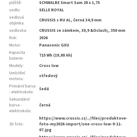
pláště
:
SCHWALBE Smart Sam 28 x 1,75
sedlo
:
SELLE ROYAL
sedlová
CRUSSIS s RU AL, černá 34,9 mm
objímka
:
sedlovka
:
CRUSSIS se zámkem, 30,9 &Oslash;, 350 mm
Rok
:
2026
Motor
:
Panasonic GXU
Kapacita
715 Wh (19,88 Ah)
baterie
:
Modely
:
Cross low
Umístění
středový
motoru
:
Primární barva
šedá
- elektrokolo
:
Sekundární
barva -
černá
elektrokolo
:
https://www.crussis.cz/../files/produktove-
3D foto
:
foto-my2026-import/one-cross-low-9-11-
07.jpg