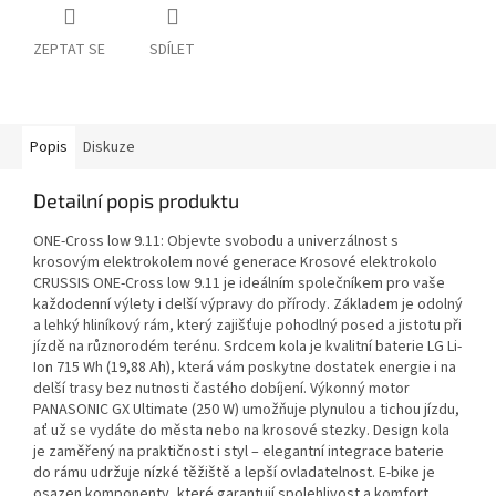
ZEPTAT SE
SDÍLET
Popis
Diskuze
Detailní popis produktu
ONE-Cross low 9.11: Objevte svobodu a univerzálnost s
krosovým elektrokolem nové generace Krosové elektrokolo
CRUSSIS ONE-Cross low 9.11 je ideálním společníkem pro vaše
každodenní výlety i delší výpravy do přírody. Základem je odolný
a lehký hliníkový rám, který zajišťuje pohodlný posed a jistotu při
jízdě na různorodém terénu. Srdcem kola je kvalitní baterie LG Li-
Ion 715 Wh (19,88 Ah), která vám poskytne dostatek energie i na
delší trasy bez nutnosti častého dobíjení. Výkonný motor
PANASONIC GX Ultimate (250 W) umožňuje plynulou a tichou jízdu,
ať už se vydáte do města nebo na krosové stezky. Design kola
je zaměřený na praktičnost i styl – elegantní integrace baterie
do rámu udržuje nízké těžiště a lepší ovladatelnost. E-bike je
osazen komponenty, které garantují spolehlivost a komfort,