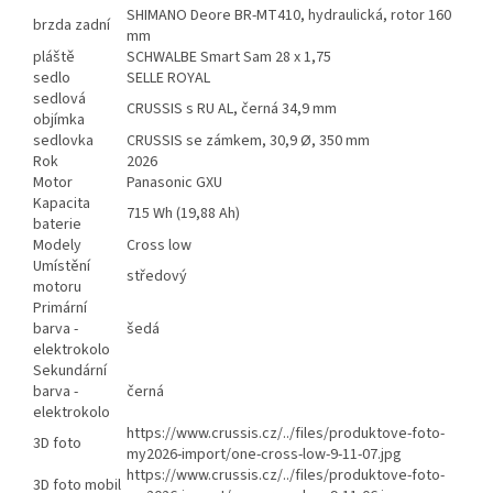
SHIMANO Deore BR-MT410, hydraulická, rotor 160
brzda zadní
mm
pláště
SCHWALBE Smart Sam 28 x 1,75
sedlo
SELLE ROYAL
sedlová
CRUSSIS s RU AL, černá 34,9 mm
objímka
sedlovka
CRUSSIS se zámkem, 30,9 Ø, 350 mm
Rok
2026
Motor
Panasonic GXU
Kapacita
715 Wh (19,88 Ah)
baterie
Modely
Cross low
Umístění
středový
motoru
Primární
barva -
šedá
elektrokolo
Sekundární
barva -
černá
elektrokolo
https://www.crussis.cz/../files/produktove-foto-
3D foto
my2026-import/one-cross-low-9-11-07.jpg
https://www.crussis.cz/../files/produktove-foto-
3D foto mobil