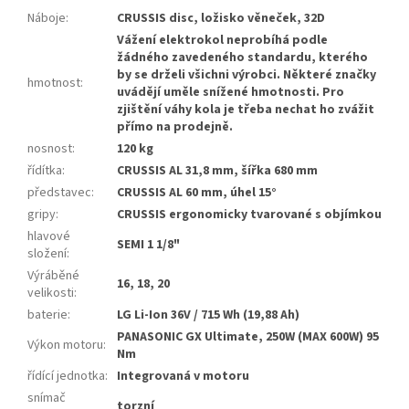
Náboje
:
CRUSSIS disc, ložisko věneček, 32D
Vážení elektrokol neprobíhá podle
žádného zavedeného standardu, kterého
by se drželi všichni výrobci. Některé značky
hmotnost
:
uvádějí uměle snížené hmotnosti. Pro
zjištění váhy kola je třeba nechat ho zvážit
přímo na prodejně.
nosnost
:
120 kg
řídítka
:
CRUSSIS AL 31,8 mm, šířka 680 mm
představec
:
CRUSSIS AL 60 mm, úhel 15°
gripy
:
CRUSSIS ergonomicky tvarované s objímkou
hlavové
SEMI 1 1/8"
složení
:
Výráběné
16, 18, 20
velikosti
:
baterie
:
LG Li-Ion 36V / 715 Wh (19,88 Ah)
PANASONIC GX Ultimate, 250W (MAX 600W) 95
Výkon motoru
:
Nm
řídící jednotka
:
Integrovaná v motoru
snímač
torzní