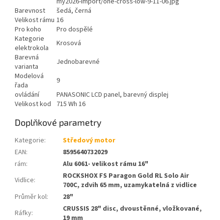
my2026-import/one-cross-low-9-11-06.jpg
Barevnost
šedá, černá
Velikost rámu
16
Pro koho
Pro dospělé
Kategorie
Krosová
elektrokola
Barevná
Jednobarevné
varianta
Modelová
9
řada
ovládání
PANASONIC LCD panel, barevný displej
Velikost kod
715 Wh 16
Doplňkové parametry
Kategorie
:
Středový motor
EAN
:
8595640732029
rám
:
Alu 6061- velikost rámu 16"
ROCKSHOX FS Paragon Gold RL Solo Air
Vidlice
:
700C, zdvih 65 mm, uzamykatelná z vidlice
Průměr kol
:
28"
CRUSSIS 28" disc, dvoustěnné, vložkované,
Ráfky
:
19 mm