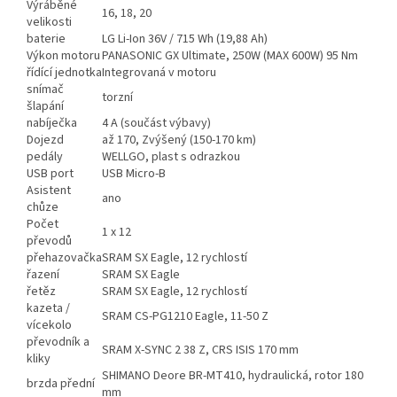
Výráběné
16, 18, 20
velikosti
baterie
LG Li-Ion 36V / 715 Wh (19,88 Ah)
Výkon motoru
PANASONIC GX Ultimate, 250W (MAX 600W) 95 Nm
řídící jednotka
Integrovaná v motoru
snímač
torzní
šlapání
nabíječka
4 A (součást výbavy)
Dojezd
až 170, Zvýšený (150-170 km)
pedály
WELLGO, plast s odrazkou
USB port
USB Micro-B
Asistent
ano
chůze
Počet
1 x 12
převodů
přehazovačka
SRAM SX Eagle, 12 rychlostí
řazení
SRAM SX Eagle
řetěz
SRAM SX Eagle, 12 rychlostí
kazeta /
SRAM CS-PG1210 Eagle, 11-50 Z
vícekolo
převodník a
SRAM X-SYNC 2 38 Z, CRS ISIS 170 mm
kliky
SHIMANO Deore BR-MT410, hydraulická, rotor 180
brzda přední
mm