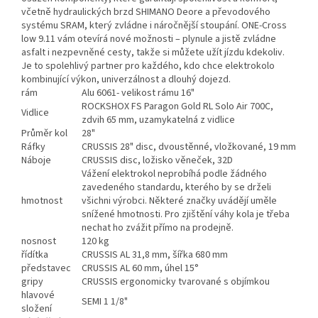
včetně hydraulických brzd SHIMANO Deore a převodového
systému SRAM, který zvládne i náročnější stoupání. ONE-Cross
low 9.11 vám otevírá nové možnosti – plynule a jistě zvládne
asfalt i nezpevněné cesty, takže si můžete užít jízdu kdekoliv.
Je to spolehlivý partner pro každého, kdo chce elektrokolo
kombinující výkon, univerzálnost a dlouhý dojezd.
rám
Alu 6061- velikost rámu 16"
ROCKSHOX FS Paragon Gold RL Solo Air 700C,
Vidlice
zdvih 65 mm, uzamykatelná z vidlice
Průměr kol
28"
Ráfky
CRUSSIS 28" disc, dvoustěnné, vložkované, 19 mm
Náboje
CRUSSIS disc, ložisko věneček, 32D
Vážení elektrokol neprobíhá podle žádného
zavedeného standardu, kterého by se drželi
hmotnost
všichni výrobci. Některé značky uvádějí uměle
snížené hmotnosti. Pro zjištění váhy kola je třeba
nechat ho zvážit přímo na prodejně.
nosnost
120 kg
řídítka
CRUSSIS AL 31,8 mm, šířka 680 mm
představec
CRUSSIS AL 60 mm, úhel 15°
gripy
CRUSSIS ergonomicky tvarované s objímkou
hlavové
SEMI 1 1/8"
složení