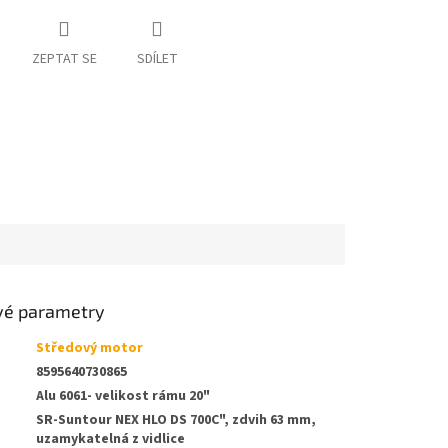
ZEPTAT SE
SDÍLET
vé parametry
Středový motor
8595640730865
Alu 6061- velikost rámu 20"
SR-Suntour NEX HLO DS 700C", zdvih 63 mm,
uzamykatelná z vidlice