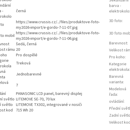
Sekundární
ndární
barva -
 -
černá
elektrokolo
trokolo
3D foto
:
https://www.crussis.cz/../files/produktove-foto-
oto
my2026-import/e-gordo-7-11-07.jpg
https://www.crussis.cz/../files/produktove-foto-
3D foto mob
oto mobil
my2026-import/e-gordo-7-11-06.jpg
Barevnost
:
vnost
šedá, černá
kost rámu
20
Velikost rá
koho
Pro dospělé
Pro koho
:
gorie
Treková
Kategorie
trokola
elektrokola
:
vná
Jednobarevné
Barevná
nta
varianta
:
lová
7
Modelová
dání
PANASONIC LCD panel, barevný displej
řada
:
ní světlo
LITEMOVE SE-70, 70 lux
ovládání
:
í světlo
LITEMOVE TX302, integrované v nosiči
Přední svět
kost kod
715 Wh 20
Zadní světl
Velikost ko