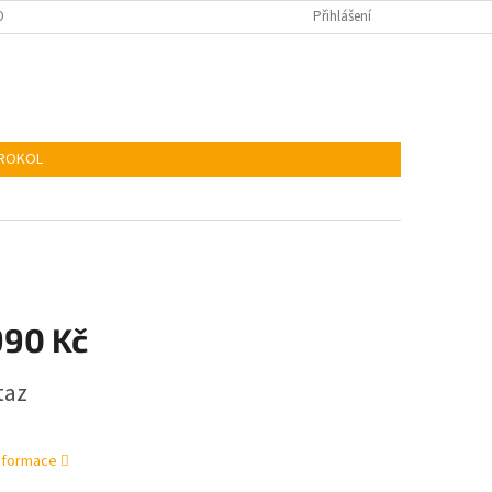
KIES
ADR
Přihlášení
TROKOL
990 Kč
taz
informace