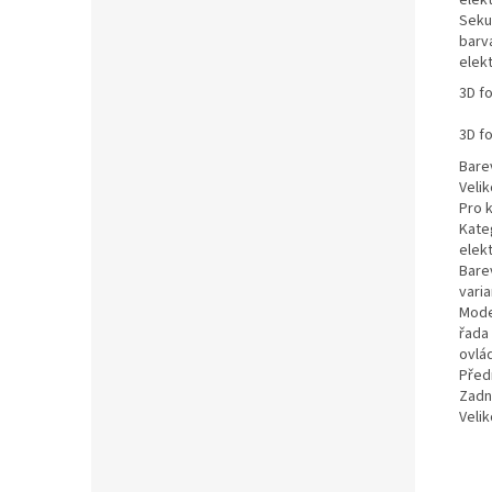
Seku
barva
elek
3D f
3D f
Bare
Veli
Pro 
Kate
elek
Bare
varia
Mode
řada
ovlá
Před
Zadn
Veli