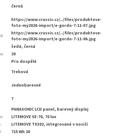
černá
:
https://www.crussis.cz/../files/produktove-
foto-my2026-import/e-gordo-7-11-07.jpg
https://www.crussis.cz/../files/produktove-
il
:
foto-my2026-import/e-gordo-7-11-06.jpg
šedá, černá
mu
:
20
Pro dospělé
Treková
Jednobarevné
7
PANASONIC LCD panel, barevný displej
lo
:
LITEMOVE SE-70, 70 lux
o
:
LITEMOVE TX302, integrované v nosiči
d
:
715 Wh 20