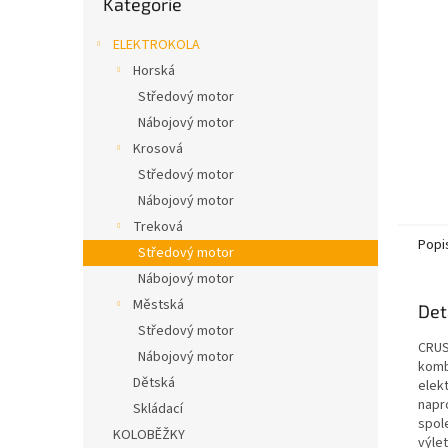
Kategorie
n
kategorie
e
ELEKTROKOLA
l
Horská
Středový motor
Nábojový motor
Krosová
Středový motor
Nábojový motor
Treková
Popi
Středový motor
Nábojový motor
Městská
Det
Středový motor
CRUS
Nábojový motor
komb
Dětská
elek
napr
Skládací
spol
KOLOBĚŽKY
výle