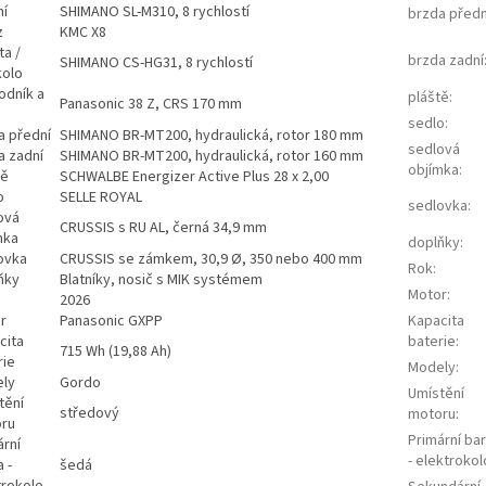
ní
SHIMANO SL-M310, 8 rychlostí
brzda předn
z
KMC X8
ta /
brzda zadní
SHIMANO CS-HG31, 8 rychlostí
kolo
odník a
pláště
:
Panasonic 38 Z, CRS 170 mm
sedlo
:
a přední
SHIMANO BR-MT200, hydraulická, rotor 180 mm
sedlová
a zadní
SHIMANO BR-MT200, hydraulická, rotor 160 mm
objímka
:
tě
SCHWALBE Energizer Active Plus 28 x 2,00
o
SELLE ROYAL
sedlovka
:
ová
CRUSSIS s RU AL, černá 34,9 mm
mka
doplňky
:
ovka
CRUSSIS se zámkem, 30,9 Ø, 350 nebo 400 mm
Rok
:
ňky
Blatníky, nosič s MIK systémem
Motor
:
2026
r
Panasonic GXPP
Kapacita
cita
baterie
:
715 Wh (19,88 Ah)
rie
Modely
:
ly
Gordo
Umístění
tění
středový
motoru
:
ru
Primární ba
ární
- elektrokol
 -
šedá
trokolo