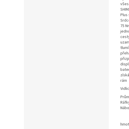
všes
SHIM
Plus 
Srdc
75 Nm
jedno
cest
uzam
tlumí
přeh
přiz
disp
bater
získá
rám
Vidli
Prům
Ráfk
Nábo
hmot