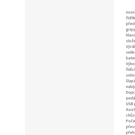
nosn
řídít
před
grip
hlav
slož
Výrá
velik
bate
Výko
řídíc
sním
šlapá
nabí
Doje
pedá
USB 
Asis
chůz
Poče
přev
přeh