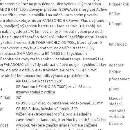
trannost a důraz na praktičnost. Díky hydraulickým brzdám
Průměr kol
:
ANO BR-MT200 a pevným plášťům SCHWALBE Energizer Active
Ráfky
:
si udržíte jistotu a stabilitu i na méně upraveném povrchu.
em elektrokola je motor PANASONIC GX Power Plus s výkonem
Náboje
:
, napájený výkonnou baterií LG Li-Ion 715 Wh (19,88 Ah). Na
 nabití ujede až 170 km, což z něj činí ideální volbu pro delší
y bez nutnosti častého dobíjení. Pohodlí zajišťuje odpružená a
ykatelná vidlice SUNTOUR NEX HLO DS 700c, která výborně
hmotnost
:
 nerovnosti a zvyšuje komfort i na delších trasách. Díky
azovačce SHIMANO Acera RD-M360-L s 8 rychlostmi
působíte převody terénu nebo vlastnímu tempu. Barevný LCD
lej PANASONIC vám vždy zobrazí klíčové údaje – rychlost, stav
nosnost
:
ie, dojezd a další. S elektrokolem e-Gordo 7.11-(715 Wh)
řídítka
:
te ideální kombinaci pohodlí, výkonu a praktičnosti.
představec
Alu 6061- velikost rámu 20"
SR-Suntour NEX HLO DS 700C", zdvih 63 mm,
gripy
:
ce
uzamykatelná z vidlice
ěr kol
28"
hlavové
y
CRUSSIS 28" disc, dvoustěnné, vložkované, 19 mm
složení
:
je
CRUSSIS disc, ložisko věneček, 32D
Výráběné
Vážení elektrokol neprobíhá podle žádného
velikosti
:
zavedeného standardu, kterého by se drželi všichni
baterie
:
nost
výrobci. Některé značky uvádějí uměle snížené