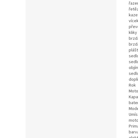
řaze
řetě
kaze
více
přev
kliky
brzd
brzd
pláš
sedl
sedl
objí
sedl
dopl
Rok
Moto
Kapa
bate
Mode
Umís
moto
Prim
barva
elek