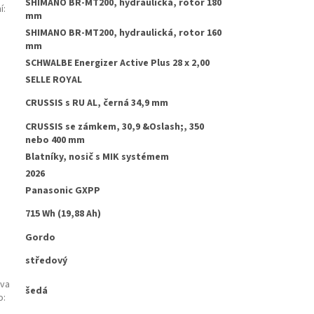
SHIMANO BR-MT200, hydraulická, rotor 180
í
:
mm
SHIMANO BR-MT200, hydraulická, rotor 160
:
mm
SCHWALBE Energizer Active Plus 28 x 2,00
SELLE ROYAL
CRUSSIS s RU AL, černá 34,9 mm
CRUSSIS se zámkem, 30,9 &Oslash;, 350
nebo 400 mm
Blatníky, nosič s MIK systémem
2026
Panasonic GXPP
715 Wh (19,88 Ah)
Gordo
středový
rva
šedá
o
: