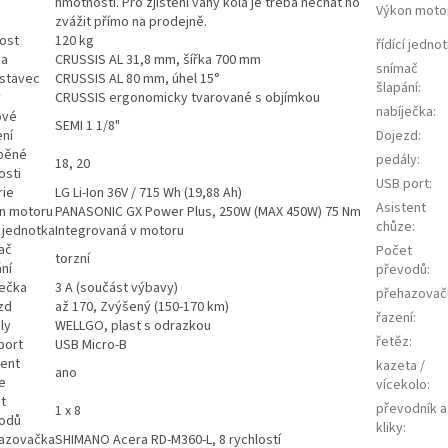
hmotnosti. Pro zjištění váhy kola je třeba nechat ho
Výkon moto
zvážit přímo na prodejně.
ost
120 kg
řídící jedno
ka
CRUSSIS AL 31,8 mm, šířka 700 mm
snímač
stavec
CRUSSIS AL 80 mm, úhel 15°
šlapání
:
y
CRUSSIS ergonomicky tvarované s objímkou
nabíječka
:
ové
SEMI 1 1/8"
ení
Dojezd
:
běné
pedály
:
18, 20
osti
USB port
:
rie
LG Li-Ion 36V / 715 Wh (19,88 Ah)
Asistent
n motoru
PANASONIC GX Power Plus, 250W (MAX 450W) 75 Nm
chůze
:
í jednotka
Integrovaná v motoru
ač
Počet
torzní
ní
převodů
:
ječka
3 A (součást výbavy)
přehazovač
zd
až 170, Zvýšený (150-170 km)
řazení
:
ly
WELLGO, plast s odrazkou
řetěz
:
port
USB Micro-B
tent
kazeta /
ano
e
vícekolo
:
t
převodník a
1 x 8
odů
kliky
:
azovačka
SHIMANO Acera RD-M360-L, 8 rychlostí