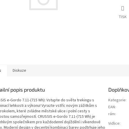
TISK
s
Diskuze
ailní popis produktu
Doplňko
SIS e-Gordo 7.11-(715 Wh): Vstupte do světa trekingu s
Kategorie
:
inací lehkosti a výkonu! Vyrazte vstříc novým zážitkům s
EAN
:
trokolem, které zvládne městské ulice i polní cesty s
rám
:
ostou samozřejmostí. CRUSSIS e-Gordo 7.11-(715 Wh) je
ehlivým společníkem pro každodenní dojíždění i víkendové
Vidlice
:
ty. Moderní design v decentní kombinaci barev podtrhuje jeho