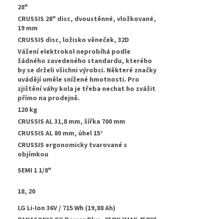
28"
CRUSSIS 28" disc, dvoustěnné, vložkované,
19 mm
CRUSSIS disc, ložisko věneček, 32D
Vážení elektrokol neprobíhá podle
žádného zavedeného standardu, kterého
by se drželi všichni výrobci. Některé značky
uvádějí uměle snížené hmotnosti. Pro
zjištění váhy kola je třeba nechat ho zvážit
přímo na prodejně.
120 kg
CRUSSIS AL 31,8 mm, šířka 700 mm
:
CRUSSIS AL 80 mm, úhel 15°
CRUSSIS ergonomicky tvarované s
objímkou
SEMI 1 1/8"
18, 20
LG Li-Ion 36V / 715 Wh (19,88 Ah)