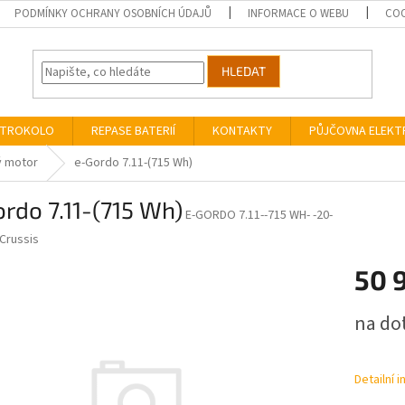
PODMÍNKY OCHRANY OSOBNÍCH ÚDAJŮ
INFORMACE O WEBU
COO
HLEDAT
EKTROKOLO
REPASE BATERIÍ
KONTAKTY
PŮJČOVNA ELEK
ý motor
e-Gordo 7.11-(715 Wh)
rdo 7.11-(715 Wh)
E-GORDO 7.11--715 WH- -20-
Crussis
50 
Měrná
na do
cena:
Detailní 