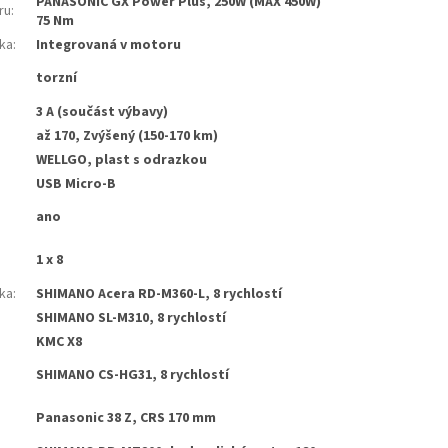
PANASONIC GX Power Plus, 250W (MAX 450W)
ru
:
75 Nm
tka
:
Integrovaná v motoru
torzní
3 A (součást výbavy)
až 170, Zvýšený (150-170 km)
WELLGO, plast s odrazkou
USB Micro-B
ano
1 x 8
ka
:
SHIMANO Acera RD-M360-L, 8 rychlostí
SHIMANO SL-M310, 8 rychlostí
KMC X8
SHIMANO CS-HG31, 8 rychlostí
Panasonic 38 Z, CRS 170 mm