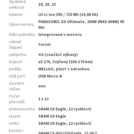
Výráběné
18, 20, 22
velikosti
:
baterie
:
LG Li-Ion 36V / 715 Wh (19,88 Ah)
PANASONIC GX Ultimate, 250W (MAX 600W) 95
Výkon motoru
:
Nm
řídící jednotka
:
Integrovaná v motoru
snímač
torzní
šlapání
:
nabíječka
:
4 A (součást výbavy)
Dojezd
:
až 170, Zvýšený (150-170 km)
pedály
:
WELLGO, plast s odrazkou
USB port
:
USB Micro-B
Asistent
ano
chůze
:
Počet
1 x 12
převodů
:
přehazovačka
:
SRAM SX Eagle, 12 rychlostí
řazení
:
SRAM SX Eagle
řetěz
:
SRAM SX Eagle, 12 rychlostí
kazeta /
SRAM CS-PG1210 Eagle, 11-50 Z