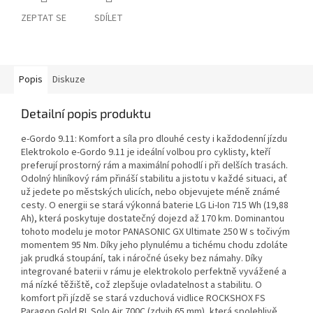
ZEPTAT SE
SDÍLET
Popis
Diskuze
Detailní popis produktu
e-Gordo 9.11: Komfort a síla pro dlouhé cesty i každodenní jízdu
Elektrokolo e-Gordo 9.11 je ideální volbou pro cyklisty, kteří
preferují prostorný rám a maximální pohodlí i při delších trasách.
Odolný hliníkový rám přináší stabilitu a jistotu v každé situaci, ať
už jedete po městských ulicích, nebo objevujete méně známé
cesty. O energii se stará výkonná baterie LG Li-Ion 715 Wh (19,88
Ah), která poskytuje dostatečný dojezd až 170 km. Dominantou
tohoto modelu je motor PANASONIC GX Ultimate 250 W s točivým
momentem 95 Nm. Díky jeho plynulému a tichému chodu zdoláte
jak prudká stoupání, tak i náročné úseky bez námahy. Díky
integrované baterii v rámu je elektrokolo perfektně vyvážené a
má nízké těžiště, což zlepšuje ovladatelnost a stabilitu. O
komfort při jízdě se stará vzduchová vidlice ROCKSHOX FS
Paragon Gold RL Solo Air 700C (zdvih 65 mm), která spolehlivě