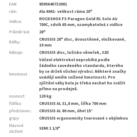
EAN
:
8595640732081
rám
:
Alu 6061- velikost rámu 20"
ROCKSHOX FS Paragon Gold RL Solo Air
Vidlice
:
700C, zdvih 65 mm, uzamykatelná z vidlice
Průměr kol
:
28"
CRUSSIS 28" disc, dvoustěnné, vložkované,
Ráfky
:
19 mm
Náboje
:
CRUSSIS disc, ložisko věneček, 32D
Vážení elektrokol neprobíhá podle
žádného zavedeného standardu, kterého
by se drželi všichni výrobci. Některé značky
hmotnost
:
uvádějí uměle snížené hmotnosti. Pro
zjištění váhy kola je třeba nechat ho zvážit
přímo na prodejně.
nosnost
:
120 kg
řídítka
:
CRUSSIS AL 31,8 mm, šířka 700 mm
představec
:
CRUSSIS AL 80 mm, úhel 15°
gripy
:
CRUSSIS ergonomicky tvarované s objímkou
hlavové
SEMI 1 1/8"
složení
: