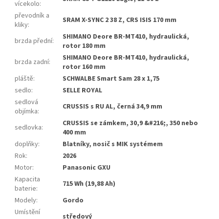
vícekolo
:
převodník a
SRAM X-SYNC 2 38 Z, CRS ISIS 170 mm
kliky
:
SHIMANO Deore BR-MT410, hydraulická,
brzda přední
:
rotor 180 mm
SHIMANO Deore BR-MT410, hydraulická,
brzda zadní
:
rotor 160 mm
pláště
:
SCHWALBE Smart Sam 28 x 1,75
sedlo
:
SELLE ROYAL
sedlová
CRUSSIS s RU AL, černá 34,9 mm
objímka
:
CRUSSIS se zámkem, 30,9 &#216;, 350 nebo
sedlovka
:
400 mm
doplňky
:
Blatníky, nosič s MIK systémem
Rok
:
2026
Motor
:
Panasonic GXU
Kapacita
715 Wh (19,88 Ah)
baterie
:
Modely
:
Gordo
Umístění
středový