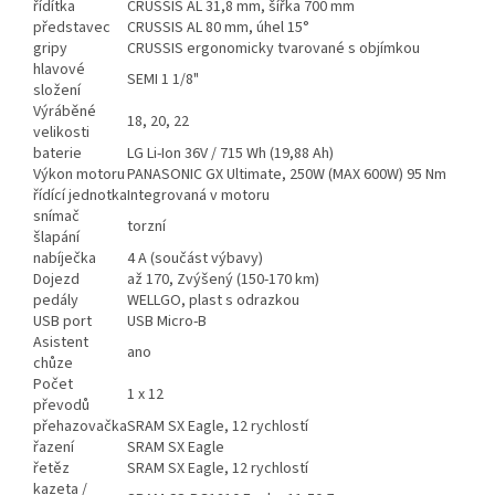
řídítka
CRUSSIS AL 31,8 mm, šířka 700 mm
představec
CRUSSIS AL 80 mm, úhel 15°
gripy
CRUSSIS ergonomicky tvarované s objímkou
hlavové
SEMI 1 1/8"
složení
Výráběné
18, 20, 22
velikosti
baterie
LG Li-Ion 36V / 715 Wh (19,88 Ah)
Výkon motoru
PANASONIC GX Ultimate, 250W (MAX 600W) 95 Nm
řídící jednotka
Integrovaná v motoru
snímač
torzní
šlapání
nabíječka
4 A (součást výbavy)
Dojezd
až 170, Zvýšený (150-170 km)
pedály
WELLGO, plast s odrazkou
USB port
USB Micro-B
Asistent
ano
chůze
Počet
1 x 12
převodů
přehazovačka
SRAM SX Eagle, 12 rychlostí
řazení
SRAM SX Eagle
řetěz
SRAM SX Eagle, 12 rychlostí
kazeta /