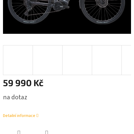
59 990 Kč
Měrná
na dotaz
cena:
Detailní informace