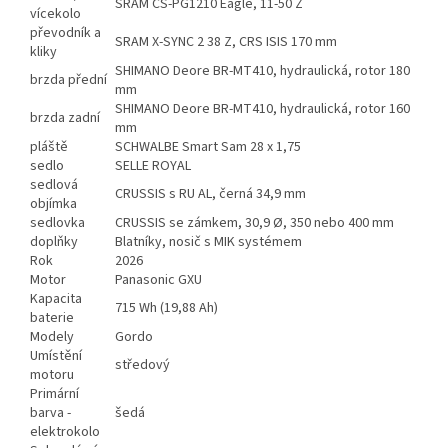
SRAM CS-PG1210 Eagle, 11-50 Z
vícekolo
převodník a
SRAM X-SYNC 2 38 Z, CRS ISIS 170 mm
kliky
SHIMANO Deore BR-MT410, hydraulická, rotor 180
brzda přední
mm
SHIMANO Deore BR-MT410, hydraulická, rotor 160
brzda zadní
mm
pláště
SCHWALBE Smart Sam 28 x 1,75
sedlo
SELLE ROYAL
sedlová
CRUSSIS s RU AL, černá 34,9 mm
objímka
sedlovka
CRUSSIS se zámkem, 30,9 Ø, 350 nebo 400 mm
doplňky
Blatníky, nosič s MIK systémem
Rok
2026
Motor
Panasonic GXU
Kapacita
715 Wh (19,88 Ah)
baterie
Modely
Gordo
Umístění
středový
motoru
Primární
barva -
šedá
elektrokolo