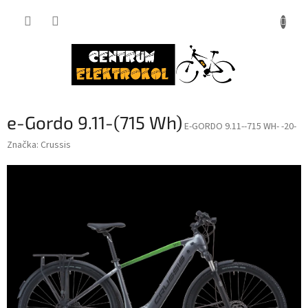
Přejít
na
obsah
e-Gordo 9.11-(715 Wh)
E-GORDO 9.11--715 WH- -20-
Značka:
Crussis