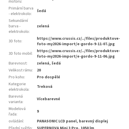
motoru
:
Primární barva
šedá
- elektrokolo
:
Sekundární
barva -
zelená
elektrokolo
:
https://www.crussis.cz/../files/produktove-
3D foto
:
foto-my2026-import/e-gordo-9-11-07.jpg
https://www.crussis.cz/../files/produktove-
3D foto mobil
:
foto-my2026-import/e-gordo-9-11-06.jpg
Barevnost
:
zelená, šedá
Velikost rámu
:
20
Pro koho
:
Pro dospělé
Kategorie
Treková
elektrokola
:
Barevná
Vícebarevné
varianta
:
Modelová
9
řada
:
ovládání
:
PANASONIC LCD panel, barevný displej
Přední světlo
:
SUPERNOVA Mini 3 Pro, 1050 lm