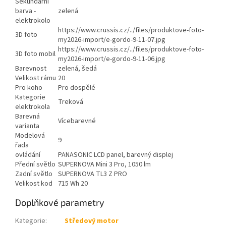
Sekundární
barva -
zelená
elektrokolo
https://www.crussis.cz/../files/produktove-foto-
3D foto
my2026-import/e-gordo-9-11-07.jpg
https://www.crussis.cz/../files/produktove-foto-
3D foto mobil
my2026-import/e-gordo-9-11-06.jpg
Barevnost
zelená, šedá
Velikost rámu
20
Pro koho
Pro dospělé
Kategorie
Treková
elektrokola
Barevná
Vícebarevné
varianta
Modelová
9
řada
ovládání
PANASONIC LCD panel, barevný displej
Přední světlo
SUPERNOVA Mini 3 Pro, 1050 lm
Zadní světlo
SUPERNOVA TL3 Z PRO
Velikost kod
715 Wh 20
Doplňkové parametry
Kategorie
:
Středový motor