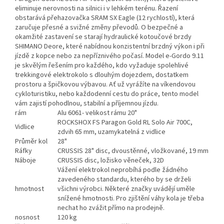
eliminuje nerovnosti na silnici i v lehkém terénu. Řazení
obstarává přehazovačka SRAM SX Eagle (12 rychlostí), která
zaručuje přesné a svižné změny převodů. O bezpečné a
okamžité zastavení se starají hydraulické kotoučové brzdy
SHIMANO Deore, které nabídnou konzistentní brzdný výkon i při
jízdě z kopce nebo za nepříznivého počasí. Model e-Gordo 9.11
je skvělým řešením pro každého, kdo vyžaduje spolehlivé
trekkingové elektrokolo s dlouhým dojezdem, dostatkem
prostoru a špičkovou výbavou. Ať už vyrážíte na víkendovou
cykloturistiku, nebo každodenní cestu do práce, tento model
vám zajistí pohodlnou, stabilní a příjemnou jízdu.
rám
Alu 6061- velikost rámu 20"
ROCKSHOX FS Paragon Gold RL Solo Air 700C,
Vidlice
zdvih 65 mm, uzamykatelná z vidlice
Průměr kol
28"
Ráfky
CRUSSIS 28" disc, dvoustěnné, vložkované, 19 mm
Náboje
CRUSSIS disc, ložisko věneček, 32D
Vážení elektrokol neprobíhá podle žádného
zavedeného standardu, kterého by se drželi
hmotnost
všichni výrobci. Některé značky uvádějí uměle
snížené hmotnosti. Pro zjištění váhy kola je třeba
nechat ho zvážit přímo na prodejně.
nosnost
120 kg