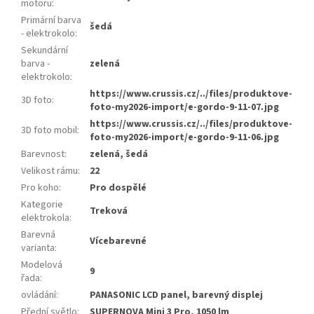
motoru
:
Primární barva
šedá
- elektrokolo
:
Sekundární
barva -
zelená
elektrokolo
:
https://www.crussis.cz/../files/produktove-
3D foto
:
foto-my2026-import/e-gordo-9-11-07.jpg
https://www.crussis.cz/../files/produktove-
3D foto mobil
:
foto-my2026-import/e-gordo-9-11-06.jpg
Barevnost
:
zelená, šedá
Velikost rámu
:
22
Pro koho
:
Pro dospělé
Kategorie
Treková
elektrokola
:
Barevná
Vícebarevné
varianta
:
Modelová
9
řada
:
ovládání
:
PANASONIC LCD panel, barevný displej
Přední světlo
:
SUPERNOVA Mini 3 Pro, 1050 lm