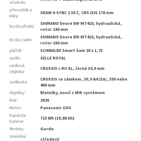
vícekolo
:
převodník a
SRAM X-SYNC 2 38 Z, CRS ISIS 170 mm
kliky
:
SHIMANO Deore BR-MT410, hydraulická,
brzda přední
:
rotor 180 mm
SHIMANO Deore BR-MT410, hydraulická,
brzda zadní
:
rotor 160 mm
pláště
:
SCHWALBE Smart Sam 28 x 1,75
sedlo
:
SELLE ROYAL
sedlová
CRUSSIS s RU AL, černá 34,9 mm
objímka
:
CRUSSIS se zámkem, 30,9 &#216;, 350 nebo
sedlovka
:
400 mm
doplňky
:
Blatníky, nosič s MIK systémem
Rok
:
2026
Motor
:
Panasonic GXU
Kapacita
715 Wh (19,88 Ah)
baterie
:
Modely
:
Gordo
Umístění
středový