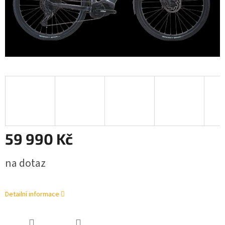
59 990 Kč
Měrná
na dotaz
cena:
Detailní informace