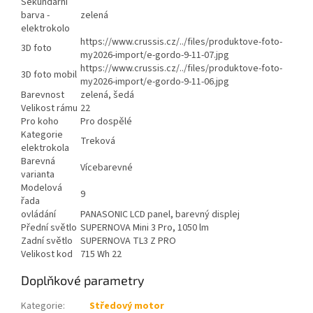
Sekundární
barva -
zelená
elektrokolo
https://www.crussis.cz/../files/produktove-foto-
3D foto
my2026-import/e-gordo-9-11-07.jpg
https://www.crussis.cz/../files/produktove-foto-
3D foto mobil
my2026-import/e-gordo-9-11-06.jpg
Barevnost
zelená, šedá
Velikost rámu
22
Pro koho
Pro dospělé
Kategorie
Treková
elektrokola
Barevná
Vícebarevné
varianta
Modelová
9
řada
ovládání
PANASONIC LCD panel, barevný displej
Přední světlo
SUPERNOVA Mini 3 Pro, 1050 lm
Zadní světlo
SUPERNOVA TL3 Z PRO
Velikost kod
715 Wh 22
Doplňkové parametry
Kategorie
:
Středový motor