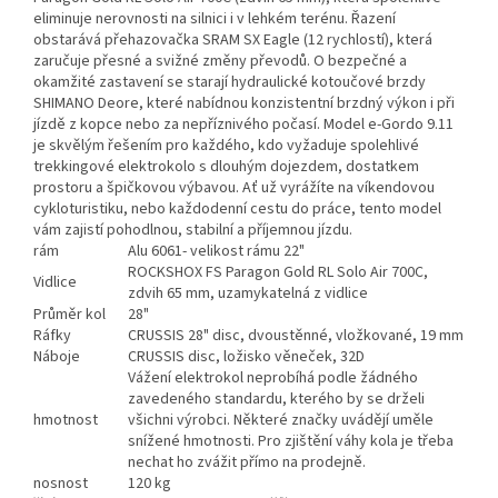
eliminuje nerovnosti na silnici i v lehkém terénu. Řazení
obstarává přehazovačka SRAM SX Eagle (12 rychlostí), která
zaručuje přesné a svižné změny převodů. O bezpečné a
okamžité zastavení se starají hydraulické kotoučové brzdy
SHIMANO Deore, které nabídnou konzistentní brzdný výkon i při
jízdě z kopce nebo za nepříznivého počasí. Model e-Gordo 9.11
je skvělým řešením pro každého, kdo vyžaduje spolehlivé
trekkingové elektrokolo s dlouhým dojezdem, dostatkem
prostoru a špičkovou výbavou. Ať už vyrážíte na víkendovou
cykloturistiku, nebo každodenní cestu do práce, tento model
vám zajistí pohodlnou, stabilní a příjemnou jízdu.
rám
Alu 6061- velikost rámu 22"
ROCKSHOX FS Paragon Gold RL Solo Air 700C,
Vidlice
zdvih 65 mm, uzamykatelná z vidlice
Průměr kol
28"
Ráfky
CRUSSIS 28" disc, dvoustěnné, vložkované, 19 mm
Náboje
CRUSSIS disc, ložisko věneček, 32D
Vážení elektrokol neprobíhá podle žádného
zavedeného standardu, kterého by se drželi
hmotnost
všichni výrobci. Některé značky uvádějí uměle
snížené hmotnosti. Pro zjištění váhy kola je třeba
nechat ho zvážit přímo na prodejně.
nosnost
120 kg