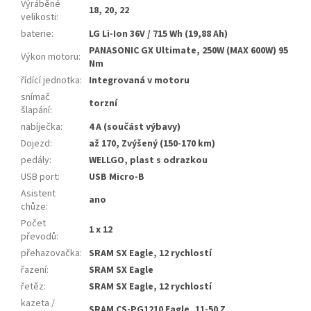
Výráběné
18, 20, 22
velikosti
:
baterie
:
LG Li-Ion 36V / 715 Wh (19,88 Ah)
PANASONIC GX Ultimate, 250W (MAX 600W) 95
Výkon motoru
:
Nm
řídící jednotka
:
Integrovaná v motoru
snímač
torzní
šlapání
:
nabíječka
:
4 A (součást výbavy)
Dojezd
:
až 170, Zvýšený (150-170 km)
pedály
:
WELLGO, plast s odrazkou
USB port
:
USB Micro-B
Asistent
ano
chůze
:
Počet
1 x 12
převodů
:
přehazovačka
:
SRAM SX Eagle, 12 rychlostí
řazení
:
SRAM SX Eagle
řetěz
:
SRAM SX Eagle, 12 rychlostí
kazeta /
SRAM CS-PG1210 Eagle, 11-50 Z