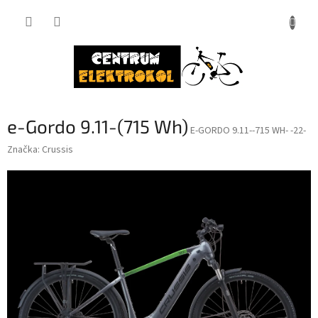
Přejít
na
obsah
e-Gordo 9.11-(715 Wh)
E-GORDO 9.11--715 WH- -22-
Značka:
Crussis