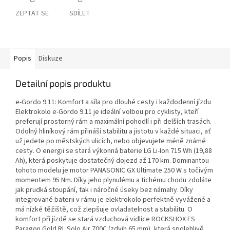
ZEPTAT SE
SDÍLET
Popis
Diskuze
Detailní popis produktu
e-Gordo 9.11: Komfort a síla pro dlouhé cesty i každodenní jízdu
Elektrokolo e-Gordo 9.11 je ideální volbou pro cyklisty, kteří
preferují prostorný rám a maximální pohodlí i při delších trasách.
Odolný hliníkový rám přináší stabilitu a jistotu v každé situaci, ať
už jedete po městských ulicích, nebo objevujete méně známé
cesty. O energii se stará výkonná baterie LG Li-Ion 715 Wh (19,88
Ah), která poskytuje dostatečný dojezd až 170 km. Dominantou
tohoto modelu je motor PANASONIC GX Ultimate 250 W s točivým
momentem 95 Nm. Díky jeho plynulému a tichému chodu zdoláte
jak prudká stoupání, tak i náročné úseky bez námahy. Díky
integrované baterii v rámu je elektrokolo perfektně vyvážené a
má nízké těžiště, což zlepšuje ovladatelnost a stabilitu. O
komfort při jízdě se stará vzduchová vidlice ROCKSHOX FS
Paragon Gold RL Solo Air 700C (zdvih 65 mm), která spolehlivě