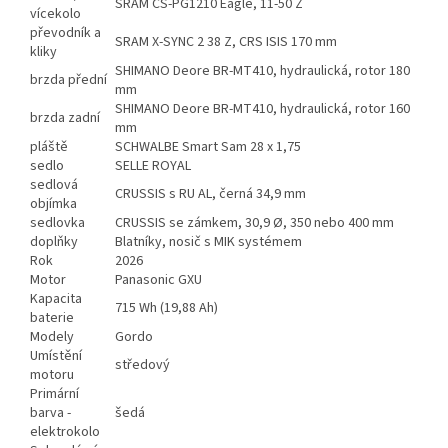
SRAM CS-PG1210 Eagle, 11-50 Z
vícekolo
převodník a
SRAM X-SYNC 2 38 Z, CRS ISIS 170 mm
kliky
SHIMANO Deore BR-MT410, hydraulická, rotor 180
brzda přední
mm
SHIMANO Deore BR-MT410, hydraulická, rotor 160
brzda zadní
mm
pláště
SCHWALBE Smart Sam 28 x 1,75
sedlo
SELLE ROYAL
sedlová
CRUSSIS s RU AL, černá 34,9 mm
objímka
sedlovka
CRUSSIS se zámkem, 30,9 Ø, 350 nebo 400 mm
doplňky
Blatníky, nosič s MIK systémem
Rok
2026
Motor
Panasonic GXU
Kapacita
715 Wh (19,88 Ah)
baterie
Modely
Gordo
Umístění
středový
motoru
Primární
barva -
šedá
elektrokolo