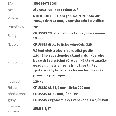
EAN
:
8595640732098
rám
:
Alu 6061- velikost rámu 22"
ROCKSHOX FS Paragon Gold RL Solo Air
Vidlice
:
700C, zdvih 65 mm, uzamykatelná z vidlice
Průměr kol
:
28"
CRUSSIS 28" disc, dvoustěnné, vložkované,
Ráfky
:
19 mm
Náboje
:
CRUSSIS disc, ložisko věneček, 32D
Vážení elektrokol neprobíhá podle
žádného zavedeného standardu, kterého
by se drželi všichni výrobci. Některé značky
hmotnost
:
uvádějí uměle snížené hmotnosti. Pro
zjištění váhy kola je třeba nechat ho zvážit
přímo na prodejně.
nosnost
:
120 kg
řídítka
:
CRUSSIS AL 31,8 mm, šířka 700 mm
představec
:
CRUSSIS AL 80 mm, úhel 15°
gripy
:
CRUSSIS ergonomicky tvarované s objímkou
hlavové
SEMI 1 1/8"
složení
: