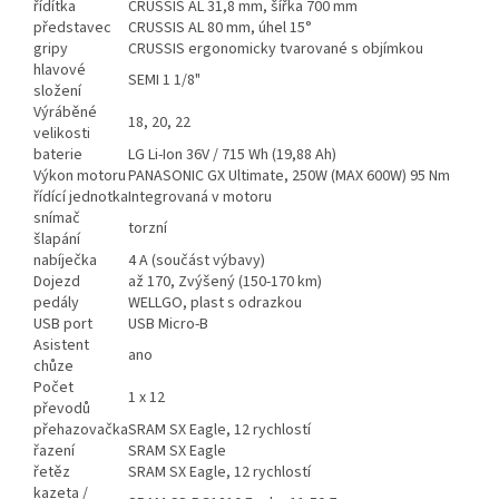
řídítka
CRUSSIS AL 31,8 mm, šířka 700 mm
představec
CRUSSIS AL 80 mm, úhel 15°
gripy
CRUSSIS ergonomicky tvarované s objímkou
hlavové
SEMI 1 1/8"
složení
Výráběné
18, 20, 22
velikosti
baterie
LG Li-Ion 36V / 715 Wh (19,88 Ah)
Výkon motoru
PANASONIC GX Ultimate, 250W (MAX 600W) 95 Nm
řídící jednotka
Integrovaná v motoru
snímač
torzní
šlapání
nabíječka
4 A (součást výbavy)
Dojezd
až 170, Zvýšený (150-170 km)
pedály
WELLGO, plast s odrazkou
USB port
USB Micro-B
Asistent
ano
chůze
Počet
1 x 12
převodů
přehazovačka
SRAM SX Eagle, 12 rychlostí
řazení
SRAM SX Eagle
řetěz
SRAM SX Eagle, 12 rychlostí
kazeta /