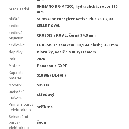
SHIMANO BR-MT200, hydraulická, rotor 160
brzda zadní
:
mm
pláště
:
SCHWALBE Energizer Active Plus 28 x 2,00
sedlo
:
SELLE ROYAL
sedlová
CRUSSIS s RU AL, černá 34,9 mm
objímka
:
sedlovka
:
CRUSSIS se zámkem, 30,9 &Oslash;, 350 mm
doplňky
:
Blatníky, nosič s MIK systémem
Rok
:
2026
Motor
:
Panasonic GXPP
Kapacita
518 Wh (14,4 Ah)
baterie
:
Modely
:
Savela
Umístění
středový
motoru
:
Primární barva
stříbrná
- elektrokolo
:
Sekundární
barva -
šedá
elektrokolo
: