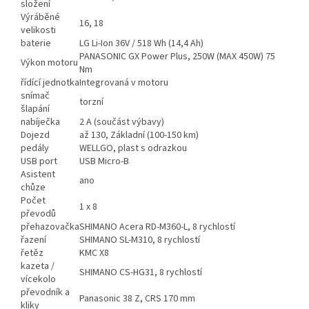
složení
Výráběné
16, 18
velikosti
baterie
LG Li-Ion 36V / 518 Wh (14,4 Ah)
PANASONIC GX Power Plus, 250W (MAX 450W) 75
Výkon motoru
Nm
řídící jednotka
Integrovaná v motoru
snímač
torzní
šlapání
nabíječka
2 A (součást výbavy)
Dojezd
až 130, Základní (100-150 km)
pedály
WELLGO, plast s odrazkou
USB port
USB Micro-B
Asistent
ano
chůze
Počet
1 x 8
převodů
přehazovačka
SHIMANO Acera RD-M360-L, 8 rychlostí
řazení
SHIMANO SL-M310, 8 rychlostí
řetěz
KMC X8
kazeta /
SHIMANO CS-HG31, 8 rychlostí
vícekolo
převodník a
Panasonic 38 Z, CRS 170 mm
kliky