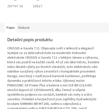
ZEPTAT SE
SDÍLET
Popis
Diskuze
Detailní popis produktu
CRUSSIS e-Savela 7.11: Objevujte svět s lehkostí a elegancí!
Vydejte se za dobrodružstvím na moderním trekovém
elektrokole CRUSSIS e-Savela 7.11 s lehkým rámem a výbavou,
která vás podrží na každé cestě. Ať už vás láká město, šotolina
nebo dlouhé výlety po lesních stezkách, toto elektrokolo vám
nabídne vyvážený výkon a komfort v kompaktním provedení.
Design, navržený v nadčasové barevné kombinaci, podtrhuje
dynamiku a praktičnost tohoto e-biku. Výkonný motor
PANASONIC GX Power Plus a baterie Li-Ion 518 Wh (14,4 Ah)
umožní dojezd až 130 kilometrů, díky čemuž si užijete
spolehlivou podporu na cestách, kamkoli vás nohy a srdce
zavedou. Ovládání a bezpečnost jsou zajištěny hydraulickými
brzdami SHIMANO BR-MT200, zatímco odpružená a
uzamykatelná vidlice SUNTOUR NEX HLO DS 700c zajistí