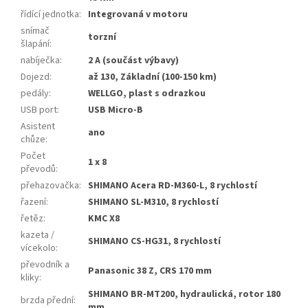
řídící jednotka
:
Integrovaná v motoru
snímač
torzní
šlapání
:
nabíječka
:
2 A (součást výbavy)
Dojezd
:
až 130, Základní (100-150 km)
pedály
:
WELLGO, plast s odrazkou
USB port
:
USB Micro-B
Asistent
ano
chůze
:
Počet
1 x 8
převodů
:
přehazovačka
:
SHIMANO Acera RD-M360-L, 8 rychlostí
řazení
:
SHIMANO SL-M310, 8 rychlostí
řetěz
:
KMC X8
kazeta /
SHIMANO CS-HG31, 8 rychlostí
vícekolo
:
převodník a
Panasonic 38 Z, CRS 170 mm
kliky
:
SHIMANO BR-MT200, hydraulická, rotor 180
brzda přední
:
mm