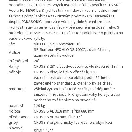
pohodlnou jízdu i na nerovných úsecích. Přehazovačka SHIMANO
Acera RD-M360-L s 8 rychlostmi vám dovolí velmi snadno měnit
tempo a přizpůsobit se tak různým podmínkám. Barevný LCD
displej PANASONIC zobrazuje všechny důležité informace –
rychlost, stav baterie i čas jízdy – přehledně a na dosah ruky. S
modelem CRUSSIS e-Savela 7.11 získáte spolehlivého parťáka na
vaše trekové výlety.
rám
Alu 6061- velikost rámu 18"
SR-Suntour NEX HLO DS 700C", zdvih 63 mm,
Vidlice
uzamykatelná z vidlice
Průměr kol
28"
Ráfky
CRUSSIS 28" disc, dvoustěnné, vložkované, 19 mm
Náboje
CRUSSIS disc, ložisko věneček, 32D
Vážení elektrokol neprobíhá podle žádného
zavedeného standardu, kterého by se drželi
hmotnost
všichni výrobci. Některé značky uvádějí uměle
snížené hmotnosti. Pro zjištění váhy kola je třeba
nechat ho zvážit přímo na prodejně.
nosnost
120 kg
řídítka
CRUSSIS AL 31,8 mm, šířka 680 mm
představec
CRUSSIS AL 60 mm, úhel 15°
gripy
CRUSSIS ergonomicky tvarované s objímkou
hlavové
SEMI 1 1/8"