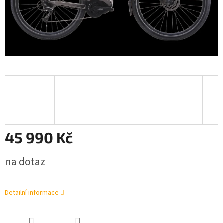
45 990 Kč
Měrná
na dotaz
cena:
Detailní informace