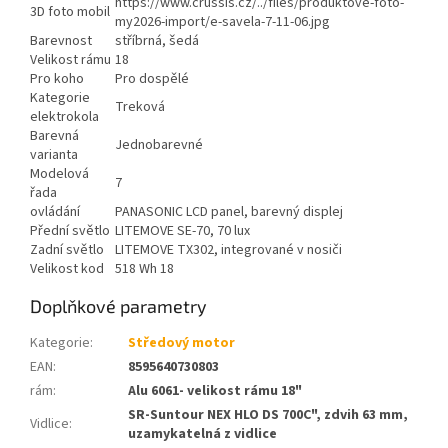
https://www.crussis.cz/../files/produktove-foto-
3D foto mobil
my2026-import/e-savela-7-11-06.jpg
Barevnost
stříbrná, šedá
Velikost rámu
18
Pro koho
Pro dospělé
Kategorie
Treková
elektrokola
Barevná
Jednobarevné
varianta
Modelová
7
řada
ovládání
PANASONIC LCD panel, barevný displej
Přední světlo
LITEMOVE SE-70, 70 lux
Zadní světlo
LITEMOVE TX302, integrované v nosiči
Velikost kod
518 Wh 18
Doplňkové parametry
Kategorie
:
Středový motor
EAN
:
8595640730803
rám
:
Alu 6061- velikost rámu 18"
SR-Suntour NEX HLO DS 700C", zdvih 63 mm,
Vidlice
:
uzamykatelná z vidlice