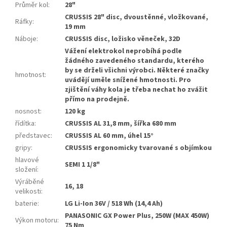
Průměr kol
:
28"
CRUSSIS 28" disc, dvoustěnné, vložkované,
Ráfky
:
19 mm
Náboje
:
CRUSSIS disc, ložisko věneček, 32D
Vážení elektrokol neprobíhá podle
žádného zavedeného standardu, kterého
by se drželi všichni výrobci. Některé značky
hmotnost
:
uvádějí uměle snížené hmotnosti. Pro
zjištění váhy kola je třeba nechat ho zvážit
přímo na prodejně.
nosnost
:
120 kg
řídítka
:
CRUSSIS AL 31,8 mm, šířka 680 mm
představec
:
CRUSSIS AL 60 mm, úhel 15°
gripy
:
CRUSSIS ergonomicky tvarované s objímkou
hlavové
SEMI 1 1/8"
složení
:
Výráběné
16, 18
velikosti
:
baterie
:
LG Li-Ion 36V / 518 Wh (14,4 Ah)
PANASONIC GX Power Plus, 250W (MAX 450W)
Výkon motoru
:
75 Nm