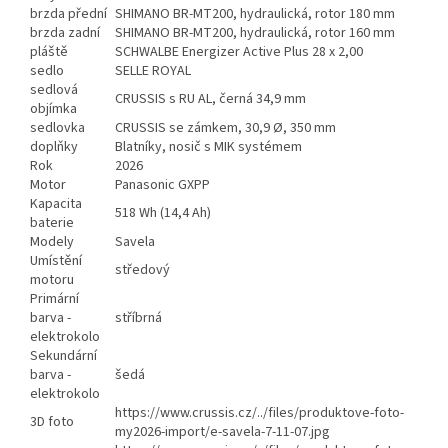
brzda přední
SHIMANO BR-MT200, hydraulická, rotor 180 mm
brzda zadní
SHIMANO BR-MT200, hydraulická, rotor 160 mm
pláště
SCHWALBE Energizer Active Plus 28 x 2,00
sedlo
SELLE ROYAL
sedlová
CRUSSIS s RU AL, černá 34,9 mm
objímka
sedlovka
CRUSSIS se zámkem, 30,9 Ø, 350 mm
doplňky
Blatníky, nosič s MIK systémem
Rok
2026
Motor
Panasonic GXPP
Kapacita
518 Wh (14,4 Ah)
baterie
Modely
Savela
Umístění
středový
motoru
Primární
barva -
stříbrná
elektrokolo
Sekundární
barva -
šedá
elektrokolo
https://www.crussis.cz/../files/produktove-foto-
3D foto
my2026-import/e-savela-7-11-07.jpg