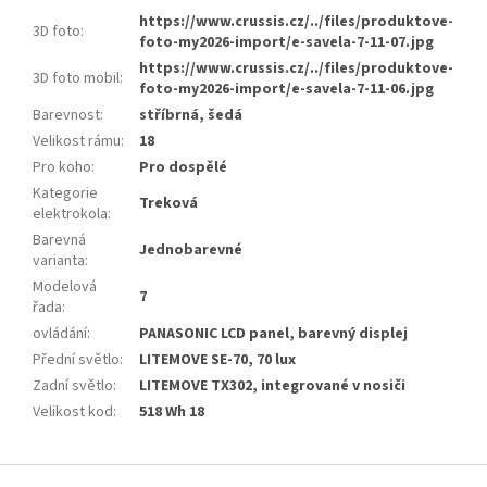
https://www.crussis.cz/../files/produktove-
3D foto
:
foto-my2026-import/e-savela-7-11-07.jpg
https://www.crussis.cz/../files/produktove-
3D foto mobil
:
foto-my2026-import/e-savela-7-11-06.jpg
Barevnost
:
stříbrná, šedá
Velikost rámu
:
18
Pro koho
:
Pro dospělé
Kategorie
Treková
elektrokola
:
Barevná
Jednobarevné
varianta
:
Modelová
7
řada
:
ovládání
:
PANASONIC LCD panel, barevný displej
Přední světlo
:
LITEMOVE SE-70, 70 lux
Zadní světlo
:
LITEMOVE TX302, integrované v nosiči
Velikost kod
:
518 Wh 18
Z