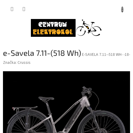
Přejít
na
obsah
e-Savela 7.11-(518 Wh)
E-SAVELA 7.11--518 WH- -18-
Značka:
Crussis