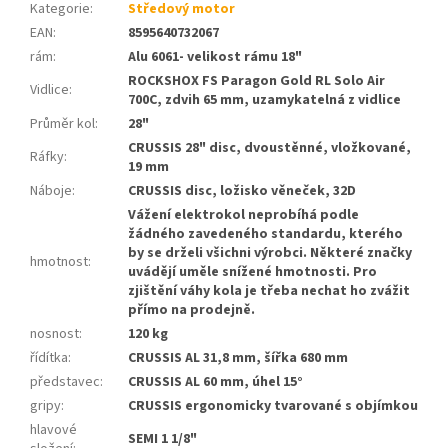
Kategorie
:
Středový motor
EAN
:
8595640732067
rám
:
Alu 6061- velikost rámu 18"
ROCKSHOX FS Paragon Gold RL Solo Air
Vidlice
:
700C, zdvih 65 mm, uzamykatelná z vidlice
Průměr kol
:
28"
CRUSSIS 28" disc, dvoustěnné, vložkované,
Ráfky
:
19 mm
Náboje
:
CRUSSIS disc, ložisko věneček, 32D
Vážení elektrokol neprobíhá podle
žádného zavedeného standardu, kterého
by se drželi všichni výrobci. Některé značky
hmotnost
:
uvádějí uměle snížené hmotnosti. Pro
zjištění váhy kola je třeba nechat ho zvážit
přímo na prodejně.
nosnost
:
120 kg
řídítka
:
CRUSSIS AL 31,8 mm, šířka 680 mm
představec
:
CRUSSIS AL 60 mm, úhel 15°
gripy
:
CRUSSIS ergonomicky tvarované s objímkou
hlavové
SEMI 1 1/8"