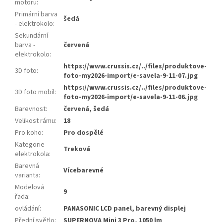
motoru
:
Primární barva
šedá
- elektrokolo
:
Sekundární
barva -
červená
elektrokolo
:
https://www.crussis.cz/../files/produktove-
3D foto
:
foto-my2026-import/e-savela-9-11-07.jpg
https://www.crussis.cz/../files/produktove-
3D foto mobil
:
foto-my2026-import/e-savela-9-11-06.jpg
Barevnost
:
červená, šedá
Velikost rámu
:
18
Pro koho
:
Pro dospělé
Kategorie
Treková
elektrokola
:
Barevná
Vícebarevné
varianta
:
Modelová
9
řada
:
ovládání
:
PANASONIC LCD panel, barevný displej
Přední světlo
:
SUPERNOVA Mini 3 Pro, 1050 lm