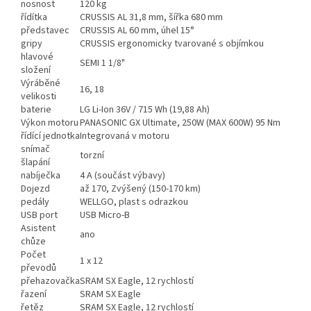
nosnost
120 kg
řídítka
CRUSSIS AL 31,8 mm, šířka 680 mm
představec
CRUSSIS AL 60 mm, úhel 15°
gripy
CRUSSIS ergonomicky tvarované s objímkou
hlavové
SEMI 1 1/8"
složení
Výráběné
16, 18
velikosti
baterie
LG Li-Ion 36V / 715 Wh (19,88 Ah)
Výkon motoru
PANASONIC GX Ultimate, 250W (MAX 600W) 95 Nm
řídící jednotka
Integrovaná v motoru
snímač
torzní
šlapání
nabíječka
4 A (součást výbavy)
Dojezd
až 170, Zvýšený (150-170 km)
pedály
WELLGO, plast s odrazkou
USB port
USB Micro-B
Asistent
ano
chůze
Počet
1 x 12
převodů
přehazovačka
SRAM SX Eagle, 12 rychlostí
řazení
SRAM SX Eagle
řetěz
SRAM SX Eagle, 12 rychlostí