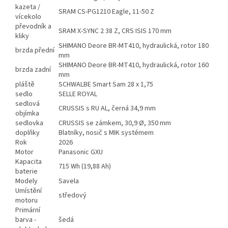
kazeta /
SRAM CS-PG1210 Eagle, 11-50 Z
vícekolo
převodník a
SRAM X-SYNC 2 38 Z, CRS ISIS 170 mm
kliky
SHIMANO Deore BR-MT410, hydraulická, rotor 180
brzda přední
mm
SHIMANO Deore BR-MT410, hydraulická, rotor 160
brzda zadní
mm
pláště
SCHWALBE Smart Sam 28 x 1,75
sedlo
SELLE ROYAL
sedlová
CRUSSIS s RU AL, černá 34,9 mm
objímka
sedlovka
CRUSSIS se zámkem, 30,9 Ø, 350 mm
doplňky
Blatníky, nosič s MIK systémem
Rok
2026
Motor
Panasonic GXU
Kapacita
715 Wh (19,88 Ah)
baterie
Modely
Savela
Umístění
středový
motoru
Primární
barva -
šedá