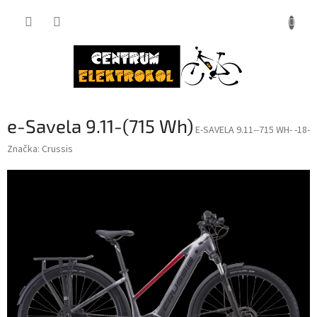
Přejít
na
obsah
e-Savela 9.11-(715 Wh)
E-SAVELA 9.11--715 WH- -18-
Značka:
Crussis