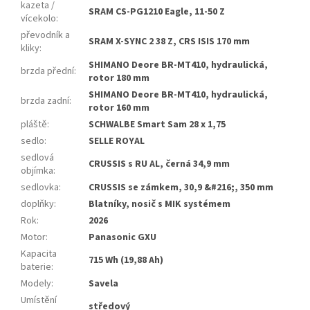
kazeta /
SRAM CS-PG1210 Eagle, 11-50 Z
vícekolo
:
převodník a
SRAM X-SYNC 2 38 Z, CRS ISIS 170 mm
kliky
:
SHIMANO Deore BR-MT410, hydraulická,
brzda přední
:
rotor 180 mm
SHIMANO Deore BR-MT410, hydraulická,
brzda zadní
:
rotor 160 mm
pláště
:
SCHWALBE Smart Sam 28 x 1,75
sedlo
:
SELLE ROYAL
sedlová
CRUSSIS s RU AL, černá 34,9 mm
objímka
:
sedlovka
:
CRUSSIS se zámkem, 30,9 &#216;, 350 mm
doplňky
:
Blatníky, nosič s MIK systémem
Rok
:
2026
Motor
:
Panasonic GXU
Kapacita
715 Wh (19,88 Ah)
baterie
:
Modely
:
Savela
Umístění
středový