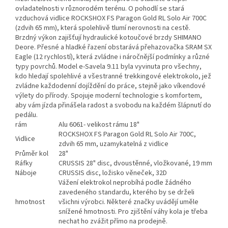
ovladatelnosti v různorodém terénu. O pohodlí se stará
vzduchová vidlice ROCKSHOX FS Paragon Gold RL Solo Air 700C
(zdvih 65 mm), která spolehlivě tlumí nerovnosti na cestě.
Brzdný výkon zajišťují hydraulické kotoučové brzdy SHIMANO
Deore. Přesné a hladké řazení obstarává přehazovačka SRAM SX
Eagle (12 rychlostí), která zvládne i náročnější podmínky a různé
typy povrchů. Model e-Savela 9.11 byla vyvinuta pro všechny,
kdo hledají spolehlivé a všestranné trekkingové elektrokolo, jež
zvládne každodenní dojíždění do práce, stejně jako víkendové
výlety do přírody. Spojuje moderní technologie s komfortem,
aby vám jízda přinášela radost a svobodu na každém šlápnutí do
pedálu.
rám
Alu 6061- velikost rámu 18"
ROCKSHOX FS Paragon Gold RL Solo Air 700C,
Vidlice
zdvih 65 mm, uzamykatelná z vidlice
Průměr kol
28"
Ráfky
CRUSSIS 28" disc, dvoustěnné, vložkované, 19 mm
Náboje
CRUSSIS disc, ložisko věneček, 32D
Vážení elektrokol neprobíhá podle žádného
zavedeného standardu, kterého by se drželi
hmotnost
všichni výrobci. Některé značky uvádějí uměle
snížené hmotnosti. Pro zjištění váhy kola je třeba
nechat ho zvážit přímo na prodejně.