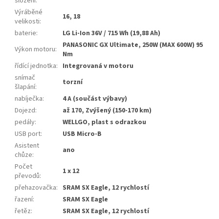
složení
:
Výráběné
16, 18
velikosti
:
baterie
:
LG Li-Ion 36V / 715 Wh (19,88 Ah)
PANASONIC GX Ultimate, 250W (MAX 600W) 95
Výkon motoru
:
Nm
řídící jednotka
:
Integrovaná v motoru
snímač
torzní
šlapání
:
nabíječka
:
4 A (součást výbavy)
Dojezd
:
až 170, Zvýšený (150-170 km)
pedály
:
WELLGO, plast s odrazkou
USB port
:
USB Micro-B
Asistent
ano
chůze
:
Počet
1 x 12
převodů
:
přehazovačka
:
SRAM SX Eagle, 12 rychlostí
řazení
:
SRAM SX Eagle
řetěz
:
SRAM SX Eagle, 12 rychlostí