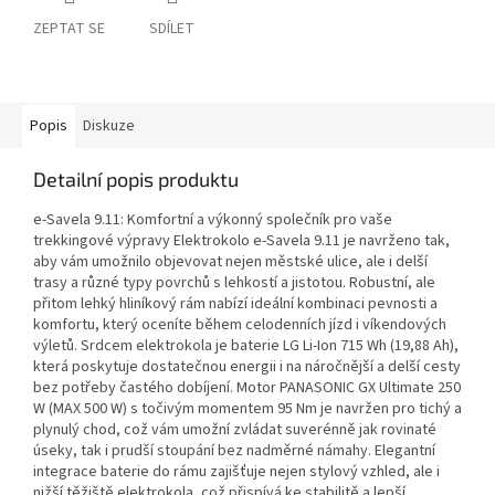
ZEPTAT SE
SDÍLET
Popis
Diskuze
Detailní popis produktu
e-Savela 9.11: Komfortní a výkonný společník pro vaše
trekkingové výpravy Elektrokolo e-Savela 9.11 je navrženo tak,
aby vám umožnilo objevovat nejen městské ulice, ale i delší
trasy a různé typy povrchů s lehkostí a jistotou. Robustní, ale
přitom lehký hliníkový rám nabízí ideální kombinaci pevnosti a
komfortu, který oceníte během celodenních jízd i víkendových
výletů. Srdcem elektrokola je baterie LG Li-Ion 715 Wh (19,88 Ah),
která poskytuje dostatečnou energii i na náročnější a delší cesty
bez potřeby častého dobíjení. Motor PANASONIC GX Ultimate 250
W (MAX 500 W) s točivým momentem 95 Nm je navržen pro tichý a
plynulý chod, což vám umožní zvládat suverénně jak rovinaté
úseky, tak i prudší stoupání bez nadměrné námahy. Elegantní
integrace baterie do rámu zajišťuje nejen stylový vzhled, ale i
nižší těžiště elektrokola, což přispívá ke stabilitě a lepší