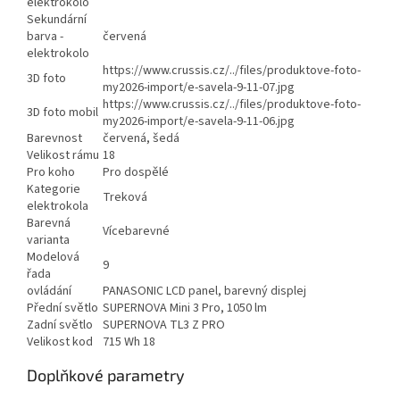
elektrokolo
Sekundární
barva -
červená
elektrokolo
https://www.crussis.cz/../files/produktove-foto-
3D foto
my2026-import/e-savela-9-11-07.jpg
https://www.crussis.cz/../files/produktove-foto-
3D foto mobil
my2026-import/e-savela-9-11-06.jpg
Barevnost
červená, šedá
Velikost rámu
18
Pro koho
Pro dospělé
Kategorie
Treková
elektrokola
Barevná
Vícebarevné
varianta
Modelová
9
řada
ovládání
PANASONIC LCD panel, barevný displej
Přední světlo
SUPERNOVA Mini 3 Pro, 1050 lm
Zadní světlo
SUPERNOVA TL3 Z PRO
Velikost kod
715 Wh 18
Doplňkové parametry