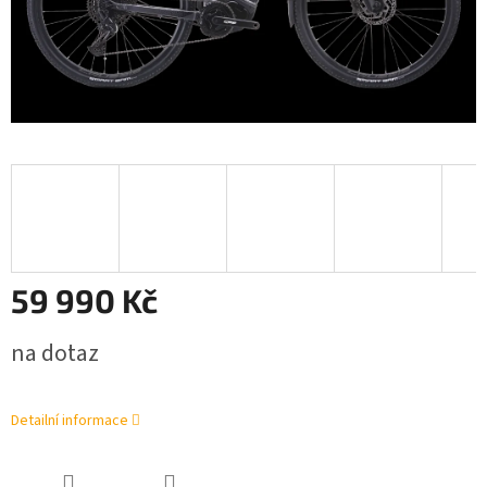
59 990 Kč
Měrná
na dotaz
cena:
Detailní informace