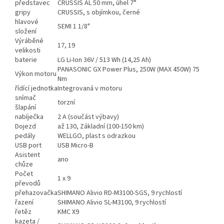
představec
CRUSSIS AL 50 mm, úhel 7°
gripy
CRUSSIS, s objímkou, černé
hlavové
SEMI 1 1/8"
složení
Výráběné
17, 19
velikosti
baterie
LG Li-Ion 36V / 513 Wh (14,25 Ah)
PANASONIC GX Power Plus, 250W (MAX 450W) 75
Výkon motoru
Nm
řídící jednotka
Integrovaná v motoru
snímač
torzní
šlapání
nabíječka
2 A (součást výbavy)
Dojezd
až 130, Základní (100-150 km)
pedály
WELLGO, plast s odrazkou
USB port
USB Micro-B
Asistent
ano
chůze
Počet
1 x 9
převodů
přehazovačka
SHIMANO Alivio RD-M3100-SGS, 9 rychlostí
řazení
SHIMANO Alivio SL-M3100, 9 rychlostí
řetěz
KMC X9
kazeta /