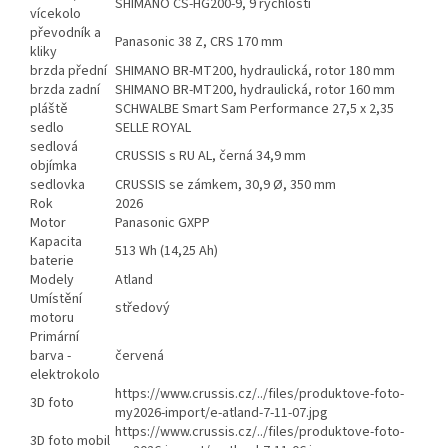
SHIMANO CS-HG200-9, 9 rychlostí
vícekolo
převodník a
Panasonic 38 Z, CRS 170 mm
kliky
brzda přední
SHIMANO BR-MT200, hydraulická, rotor 180 mm
brzda zadní
SHIMANO BR-MT200, hydraulická, rotor 160 mm
pláště
SCHWALBE Smart Sam Performance 27,5 x 2,35
sedlo
SELLE ROYAL
sedlová
CRUSSIS s RU AL, černá 34,9 mm
objímka
sedlovka
CRUSSIS se zámkem, 30,9 Ø, 350 mm
Rok
2026
Motor
Panasonic GXPP
Kapacita
513 Wh (14,25 Ah)
baterie
Modely
Atland
Umístění
středový
motoru
Primární
barva -
červená
elektrokolo
https://www.crussis.cz/../files/produktove-foto-
3D foto
my2026-import/e-atland-7-11-07.jpg
https://www.crussis.cz/../files/produktove-foto-
3D foto mobil