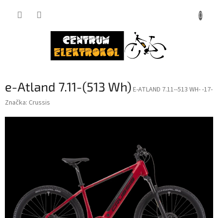
Přejít
na
obsah
e-Atland 7.11-(513 Wh)
E-ATLAND 7.11--513 WH- -17-
Značka:
Crussis