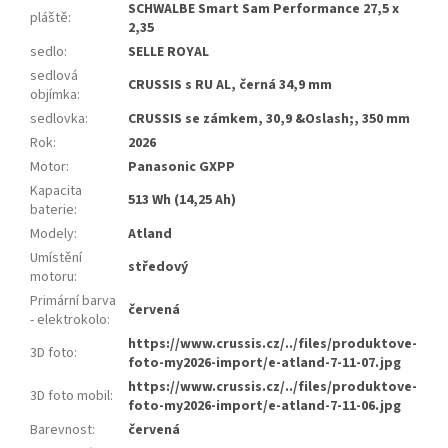
SCHWALBE Smart Sam Performance 27,5 x
pláště
:
2,35
sedlo
:
SELLE ROYAL
sedlová
CRUSSIS s RU AL, černá 34,9 mm
objímka
:
sedlovka
:
CRUSSIS se zámkem, 30,9 &Oslash;, 350 mm
Rok
:
2026
Motor
:
Panasonic GXPP
Kapacita
513 Wh (14,25 Ah)
baterie
:
Modely
:
Atland
Umístění
středový
motoru
:
Primární barva
červená
- elektrokolo
:
https://www.crussis.cz/../files/produktove-
3D foto
:
foto-my2026-import/e-atland-7-11-07.jpg
https://www.crussis.cz/../files/produktove-
3D foto mobil
:
foto-my2026-import/e-atland-7-11-06.jpg
Barevnost
:
červená