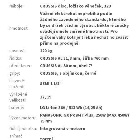
Náboje
:
CRUSSIS disc, ložisko věneček, 32D
Vážení elektrokol neprobíhá podle
žádného zavedeného standardu, kterého
by se drželi všichni výrobci. Některé značky
hmotnost
:
uvádějí uměle snížené hmotnosti. Pro
zjištění váhy kola je třeba nechat ho zvážit
přímo na prodejně.
nosnost
:
120 kg
řídítka
:
CRUSSIS AL 31,8 mm, šířka 760 mm
představec
:
CRUSSIS AL 50 mm, úhel 7°
gripy
:
CRUSSIS, s objímkou, černé
hlavové
SEMI 1 1/8"
složení
:
Výráběné
17, 19
velikosti
:
baterie
:
LG Li-Ion 36V / 513 Wh (14,25 Ah)
PANASONIC GX Power Plus, 250W (MAX 450W)
Výkon motoru
:
75 Nm
řídící jednotka
:
Integrovaná v motoru
snímač
torzní