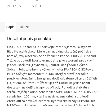
ZEPTAT SE
SDÍLET
Popis
Diskuze
Detailní popis produktu
CRUSSIS e-Atland 7.11: Zdolávejte terén s jistotou a stylem!
Hledáte elektrokolo, které vám nabídne skutečný požitek z
horské jízdy a nezalekne se žádného kopce? CRUSSIS e-Atland
7.11 je odpověď! Sportovní model je jako stvořený pro aktivní
jezdce, kteří milují dynamiku, kontrolu nad jízdou a výkon.
Srdcem tohoto e-biku je výkonný motor PANASONIC GX Power
Plus s točivým momentem 75 Nm, který si hravě poradí i s
prudkým stoupáním. Energii mu dodává baterie LG Li-Ion 513 Wh
(14,25 Ah), se kterou můžete ujet až 130 km na jedno nabití –
dostatek i na delší výšlapy do přírody. Pohodlí a stabilitu v
terénu zajišťuje odpružená vidlice SUNTOUR XCM32 NLO DS 27,5"
se zdvihem 100 mm, která je navíc uzamykatelná pro lepší
efektivitu na pevných cestách. Hydraulické brzdy SHIMANO BR-
MT200 vám dodají jistotu při sjezdech a technických pasážích,