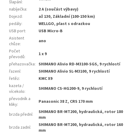
šlapání
:
nabíječka
:
2 A (součást výbavy)
Dojezd
:
až 130, Základní (100-150 km)
pedály
:
WELLGO, plast s odrazkou
USB port
:
USB Micro-B
Asistent
ano
chůze
:
Počet
1 x 9
převodů
:
přehazovačka
:
SHIMANO Alivio RD-M3100-SGS, 9 rychlostí
řazení
:
SHIMANO Alivio SL-M3100, 9 rychlostí
řetěz
:
KMC X9
kazeta /
SHIMANO CS-HG200-9, 9 rychlostí
vícekolo
:
převodník a
Panasonic 38 Z, CRS 170 mm
kliky
:
SHIMANO BR-MT200, hydraulická, rotor 180
brzda přední
:
mm
SHIMANO BR-MT200, hydraulická, rotor 160
brzda zadní
:
mm