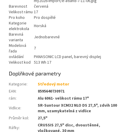
my2026-import/e-atland-7-11-06.jpg
Barevnost
červená
Velikost rámu
17
Pro koho
Pro dospělé
Kategorie
Horská
elektrokola
Barevná
Jednobarevné
varianta
Modelová
7
řada
ovládání
PANASONIC LCD panel, barevný displej
Velikost kod
513 Wh 17
Doplňkové parametry
Kategorie
:
Středový motor
EAN
:
8595640730971
rám
:
Alu 6061- velikost rámu 17"
SR-Suntour XCM32 NLO DS 27,5", zdvih 100
Vidlice
:
mm, uzamykatelná z vidlice
Průměr kol
:
27,5"
CRUSSIS 27,5" disc, dvoustěnné,
Ráfky
:
vložkované, 30 mm