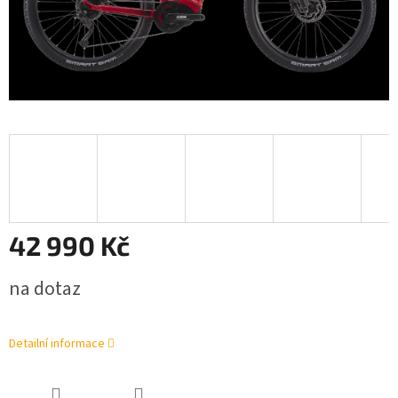
42 990 Kč
Měrná
na dotaz
cena:
Detailní informace