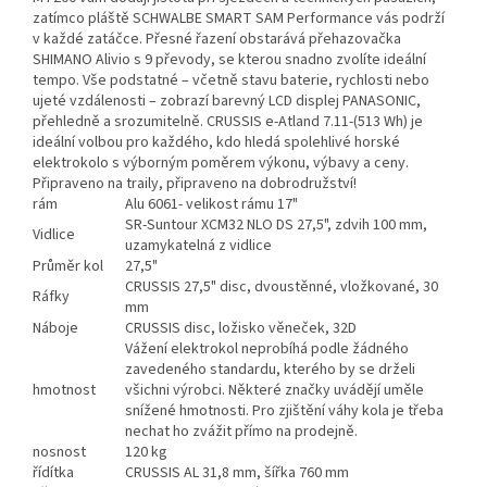
zatímco pláště SCHWALBE SMART SAM Performance vás podrží
v každé zatáčce. Přesné řazení obstarává přehazovačka
SHIMANO Alivio s 9 převody, se kterou snadno zvolíte ideální
tempo. Vše podstatné – včetně stavu baterie, rychlosti nebo
ujeté vzdálenosti – zobrazí barevný LCD displej PANASONIC,
přehledně a srozumitelně. CRUSSIS e-Atland 7.11-(513 Wh) je
ideální volbou pro každého, kdo hledá spolehlivé horské
elektrokolo s výborným poměrem výkonu, výbavy a ceny.
Připraveno na traily, připraveno na dobrodružství!
rám
Alu 6061- velikost rámu 17"
SR-Suntour XCM32 NLO DS 27,5", zdvih 100 mm,
Vidlice
uzamykatelná z vidlice
Průměr kol
27,5"
CRUSSIS 27,5" disc, dvoustěnné, vložkované, 30
Ráfky
mm
Náboje
CRUSSIS disc, ložisko věneček, 32D
Vážení elektrokol neprobíhá podle žádného
zavedeného standardu, kterého by se drželi
hmotnost
všichni výrobci. Některé značky uvádějí uměle
snížené hmotnosti. Pro zjištění váhy kola je třeba
nechat ho zvážit přímo na prodejně.
nosnost
120 kg
řídítka
CRUSSIS AL 31,8 mm, šířka 760 mm