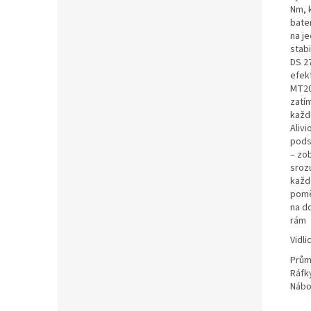
Nm, 
bater
na je
stab
DS 2
efek
MT20
zatí
každ
Alivi
pods
– zo
srozu
každ
pomě
na d
rám
Vidli
Prům
Ráfk
Nábo