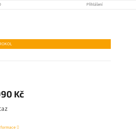
KIES
ADR
Přihlášení
TROKOL
990 Kč
taz
informace