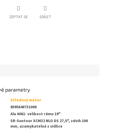
ZEPTAT SE
SDÍLET
vé parametry
Středový motor
8595640731008
Alu 6061- velikost rámu 19"
SR-Suntour XCM32 NLO DS 27,5", zdvih 100
mm, uzamykatelná z vidlice