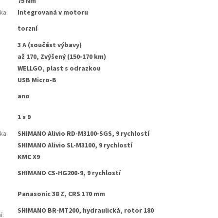
75 Nm
tka
:
Integrovaná v motoru
torzní
3 A (součást výbavy)
až 170, Zvýšený (150-170 km)
WELLGO, plast s odrazkou
USB Micro-B
ano
1 x 9
ka
:
SHIMANO Alivio RD-M3100-SGS, 9 rychlostí
SHIMANO Alivio SL-M3100, 9 rychlostí
KMC X9
SHIMANO CS-HG200-9, 9 rychlostí
Panasonic 38 Z, CRS 170 mm
SHIMANO BR-MT200, hydraulická, rotor 180
í
: