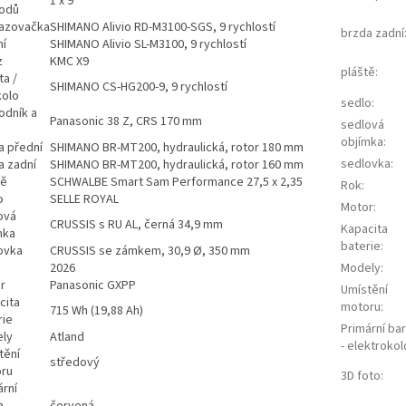
1 x 9
odů
azovačka
SHIMANO Alivio RD-M3100-SGS, 9 rychlostí
brzda zadní
ní
SHIMANO Alivio SL-M3100, 9 rychlostí
z
KMC X9
pláště
:
ta /
SHIMANO CS-HG200-9, 9 rychlostí
kolo
sedlo
:
odník a
Panasonic 38 Z, CRS 170 mm
sedlová
objímka
:
a přední
SHIMANO BR-MT200, hydraulická, rotor 180 mm
sedlovka
:
a zadní
SHIMANO BR-MT200, hydraulická, rotor 160 mm
tě
SCHWALBE Smart Sam Performance 27,5 x 2,35
Rok
:
o
SELLE ROYAL
Motor
:
ová
CRUSSIS s RU AL, černá 34,9 mm
Kapacita
mka
baterie
:
ovka
CRUSSIS se zámkem, 30,9 Ø, 350 mm
2026
Modely
:
r
Panasonic GXPP
Umístění
cita
motoru
:
715 Wh (19,88 Ah)
rie
Primární ba
ly
Atland
- elektrokol
tění
středový
ru
3D foto
:
ární
 -
červená