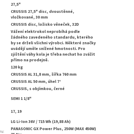
27,5"
CRUSSIS 27,5" disc, dvoustěnné,
vložkované, 30 mm
CRUSSIS disc, ložisko věneček, 32D
Vážení elektrokol neprobíhá podle
žádného zavedeného standardu, kterého
by se drželi všichni výrobci. Některé značky
uvádějí uměle snížené hmotnosti. Pro
zjištění váhy kola je třeba nechat ho zvážit
přímo na prodejně.
120 kg
CRUSSIS AL 31,8 mm, šířka 760 mm
:
CRUSSIS AL 50 mm, úhel 7°
CRUSSIS, s objímkou, černé
SEMI 1 1/8"
17, 19
LG Li-Ion 36V / 715 Wh (19,88 Ah)
PANASONIC GX Power Plus, 250W (MAX 450W)
ru
: