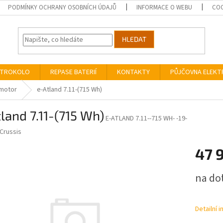
PODMÍNKY OCHRANY OSOBNÍCH ÚDAJŮ
INFORMACE O WEBU
COO
HLEDAT
EKTROKOLO
REPASE BATERIÍ
KONTAKTY
PŮJČOVNA ELEK
motor
e-Atland 7.11-(715 Wh)
land 7.11-(715 Wh)
E-ATLAND 7.11--715 WH- -19-
Crussis
47 
Měrná
na do
cena:
Detailní 