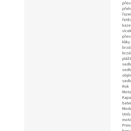
přev
přeh
řaze
řetě
kaze
více
přev
kliky
brzd
brzd
pláš
sedl
sedl
objí
sedl
Rok
Moto
Kapa
bate
Mode
Umís
moto
Prim
barva