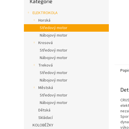
Kategorie
n
kategorie
e
ELEKTROKOLA
l
Horská
Středový motor
Nábojový motor
Krosová
Středový motor
Nábojový motor
Treková
Popi
Středový motor
Nábojový motor
Městská
Det
Středový motor
CRUSS
Nábojový motor
elek
Dětská
neza
Sport
Skládací
dyna
KOLOBĚŽKY
výko