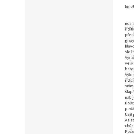
hmot
nosn
řídít
před
grip
hlav
slož
Výrá
velik
bate
Výko
řídíc
sním
šlapá
nabí
Doje
pedá
USB 
Asis
chůz
Poče