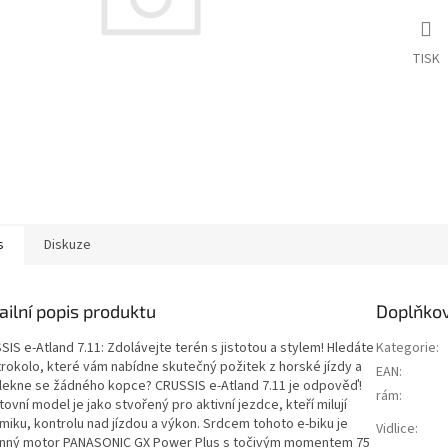
TISK
s
Diskuze
ailní popis produktu
Doplňko
IS e-Atland 7.11: Zdolávejte terén s jistotou a stylem! Hledáte
Kategorie
:
trokolo, které vám nabídne skutečný požitek z horské jízdy a
EAN
:
lekne se žádného kopce? CRUSSIS e-Atland 7.11 je odpověď!
rám
:
ovní model je jako stvořený pro aktivní jezdce, kteří milují
miku, kontrolu nad jízdou a výkon. Srdcem tohoto e-biku je
Vidlice
:
nný motor PANASONIC GX Power Plus s točivým momentem 75