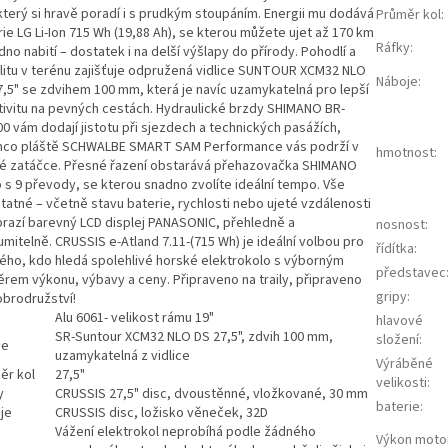
který si hravě poradí i s prudkým stoupáním. Energii mu dodává
Průměr kol
:
ie LG Li-Ion 715 Wh (19,88 Ah), se kterou můžete ujet až 170 km
Ráfky
:
dno nabití – dostatek i na delší výšlapy do přírody. Pohodlí a
ilitu v terénu zajišťuje odpružená vidlice SUNTOUR XCM32 NLO
Náboje
:
7,5" se zdvihem 100 mm, která je navíc uzamykatelná pro lepší
tivitu na pevných cestách. Hydraulické brzdy SHIMANO BR-
0 vám dodají jistotu při sjezdech a technických pasážích,
mco pláště SCHWALBE SMART SAM Performance vás podrží v
hmotnost
:
é zatáčce. Přesné řazení obstarává přehazovačka SHIMANO
o s 9 převody, se kterou snadno zvolíte ideální tempo. Vše
tatné – včetně stavu baterie, rychlosti nebo ujeté vzdálenosti
brazí barevný LCD displej PANASONIC, přehledně a
nosnost
:
mitelně. CRUSSIS e-Atland 7.11-(715 Wh) je ideální volbou pro
řídítka
:
ého, kdo hledá spolehlivé horské elektrokolo s výborným
představec
rem výkonu, výbavy a ceny. Připraveno na traily, připraveno
gripy
:
obrodružství!
Alu 6061- velikost rámu 19"
hlavové
SR-Suntour XCM32 NLO DS 27,5", zdvih 100 mm,
složení
:
ce
uzamykatelná z vidlice
Výráběné
ěr kol
27,5"
velikosti
:
y
CRUSSIS 27,5" disc, dvoustěnné, vložkované, 30 mm
baterie
:
je
CRUSSIS disc, ložisko věneček, 32D
Vážení elektrokol neprobíhá podle žádného
Výkon moto