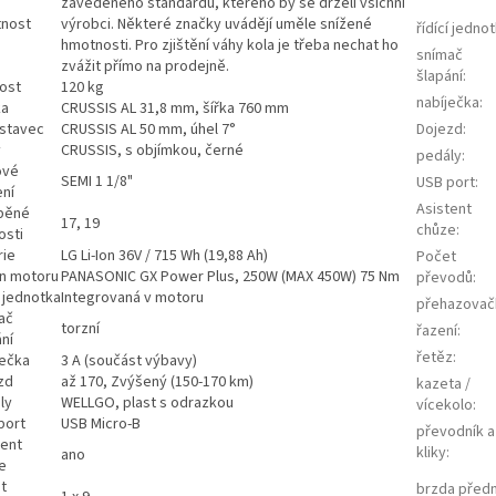
zavedeného standardu, kterého by se drželi všichni
nost
výrobci. Některé značky uvádějí uměle snížené
řídící jedno
hmotnosti. Pro zjištění váhy kola je třeba nechat ho
snímač
zvážit přímo na prodejně.
šlapání
:
ost
120 kg
nabíječka
:
ka
CRUSSIS AL 31,8 mm, šířka 760 mm
stavec
CRUSSIS AL 50 mm, úhel 7°
Dojezd
:
y
CRUSSIS, s objímkou, černé
pedály
:
ové
SEMI 1 1/8"
USB port
:
ení
Asistent
běné
17, 19
chůze
:
osti
rie
LG Li-Ion 36V / 715 Wh (19,88 Ah)
Počet
n motoru
PANASONIC GX Power Plus, 250W (MAX 450W) 75 Nm
převodů
:
í jednotka
Integrovaná v motoru
přehazovač
ač
torzní
řazení
:
ní
řetěz
:
ječka
3 A (součást výbavy)
zd
až 170, Zvýšený (150-170 km)
kazeta /
ly
WELLGO, plast s odrazkou
vícekolo
:
port
USB Micro-B
převodník a
tent
kliky
:
ano
e
t
brzda předn