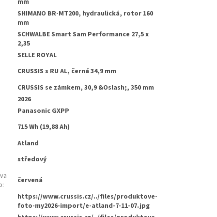
mm
SHIMANO BR-MT200, hydraulická, rotor 160
:
mm
SCHWALBE Smart Sam Performance 27,5 x
2,35
SELLE ROYAL
CRUSSIS s RU AL, černá 34,9 mm
CRUSSIS se zámkem, 30,9 &Oslash;, 350 mm
2026
Panasonic GXPP
715 Wh (19,88 Ah)
Atland
středový
rva
červená
o
:
https://www.crussis.cz/../files/produktove-
foto-my2026-import/e-atland-7-11-07.jpg