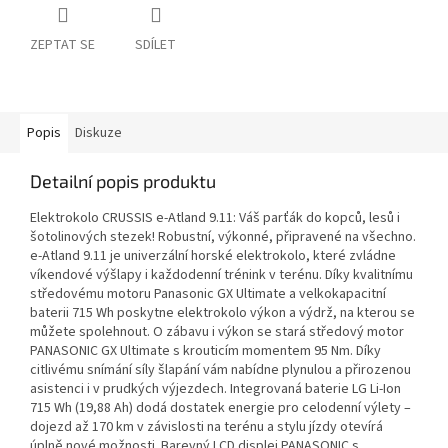
ZEPTAT SE
SDÍLET
Popis
Diskuze
Detailní popis produktu
Elektrokolo CRUSSIS e-Atland 9.11: Váš parťák do kopců, lesů i
šotolinových stezek! Robustní, výkonné, připravené na všechno.
e-Atland 9.11 je univerzální horské elektrokolo, které zvládne
víkendové výšlapy i každodenní trénink v terénu. Díky kvalitnímu
středovému motoru Panasonic GX Ultimate a velkokapacitní
baterii 715 Wh poskytne elektrokolo výkon a výdrž, na kterou se
můžete spolehnout. O zábavu i výkon se stará středový motor
PANASONIC GX Ultimate s krouticím momentem 95 Nm. Díky
citlivému snímání síly šlapání vám nabídne plynulou a přirozenou
asistenci i v prudkých výjezdech. Integrovaná baterie LG Li-Ion
715 Wh (19,88 Ah) dodá dostatek energie pro celodenní výlety –
dojezd až 170 km v závislosti na terénu a stylu jízdy otevírá
úplně nové možnosti. Barevný LCD displej PANASONIC s