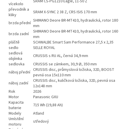
SRAM CS-PG1210 Eagle, 11-50 Z
vícekolo
převodník a
SRAM X-SYNC 2 38 Z, CRS ISIS 170 mm
kliky
SHIMANO Deore BR-MT410, hydraulická, rotor 180
brzda přední
mm
SHIMANO Deore BR-MT410, hydraulická, rotor 160
brzda zadní
mm
pláště
SCHWALBE Smart Sam Performance 27,5 x 2,35
sedlo
SELLE ROYAL
sedlová
CRUSSIS s RU AL, černá 34,9 mm
objímka
sedlovka
CRUSSIS se zámkem, 30,9 Ø, 350 mm
CRUSSIS disc, průmyslová ložiska, 32D, BOOST
náboj přední
pevná osa 15x110 mm
CRUSSIS disc, kuličková ložiska, 32D, pevná osa
náboj zadní
12x148 mm
Rok
2026
Motor
Panasonic GXU
Kapacita
715 Wh (19,88 Ah)
baterie
Modely
Atland
Umístění
středový
motoru