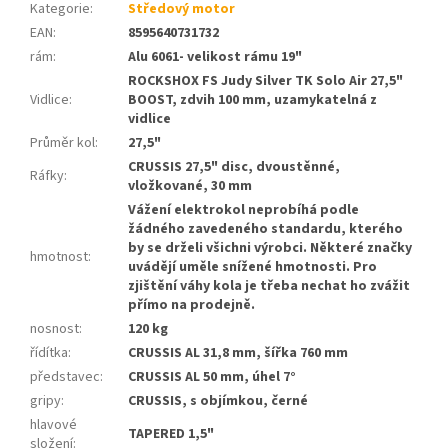
Kategorie
:
Středový motor
EAN
:
8595640731732
rám
:
Alu 6061- velikost rámu 19"
ROCKSHOX FS Judy Silver TK Solo Air 27,5"
Vidlice
:
BOOST, zdvih 100 mm, uzamykatelná z
vidlice
Průměr kol
:
27,5"
CRUSSIS 27,5" disc, dvoustěnné,
Ráfky
:
vložkované, 30 mm
Vážení elektrokol neprobíhá podle
žádného zavedeného standardu, kterého
by se drželi všichni výrobci. Některé značky
hmotnost
:
uvádějí uměle snížené hmotnosti. Pro
zjištění váhy kola je třeba nechat ho zvážit
přímo na prodejně.
nosnost
:
120 kg
řídítka
:
CRUSSIS AL 31,8 mm, šířka 760 mm
představec
:
CRUSSIS AL 50 mm, úhel 7°
gripy
:
CRUSSIS, s objímkou, černé
hlavové
TAPERED 1,5"
složení
: