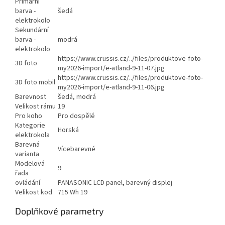
Primární
barva -
šedá
elektrokolo
Sekundární
barva -
modrá
elektrokolo
https://www.crussis.cz/../files/produktove-foto-
3D foto
my2026-import/e-atland-9-11-07.jpg
https://www.crussis.cz/../files/produktove-foto-
3D foto mobil
my2026-import/e-atland-9-11-06.jpg
Barevnost
šedá, modrá
Velikost rámu
19
Pro koho
Pro dospělé
Kategorie
Horská
elektrokola
Barevná
Vícebarevné
varianta
Modelová
9
řada
ovládání
PANASONIC LCD panel, barevný displej
Velikost kod
715 Wh 19
Doplňkové parametry