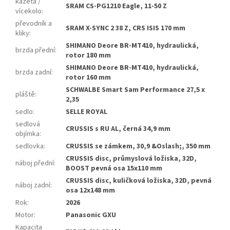
kazeta /
SRAM CS-PG1210 Eagle, 11-50 Z
vícekolo
:
převodník a
SRAM X-SYNC 2 38 Z, CRS ISIS 170 mm
kliky
:
SHIMANO Deore BR-MT410, hydraulická,
brzda přední
:
rotor 180 mm
SHIMANO Deore BR-MT410, hydraulická,
brzda zadní
:
rotor 160 mm
SCHWALBE Smart Sam Performance 27,5 x
pláště
:
2,35
sedlo
:
SELLE ROYAL
sedlová
CRUSSIS s RU AL, černá 34,9 mm
objímka
:
sedlovka
:
CRUSSIS se zámkem, 30,9 &Oslash;, 350 mm
CRUSSIS disc, průmyslová ložiska, 32D,
náboj přední
:
BOOST pevná osa 15x110 mm
CRUSSIS disc, kuličková ložiska, 32D, pevná
náboj zadní
:
osa 12x148 mm
Rok
:
2026
Motor
:
Panasonic GXU
Kapacita