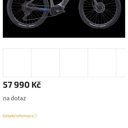
57 990 Kč
Měrná
na dotaz
cena:
Detailní informace