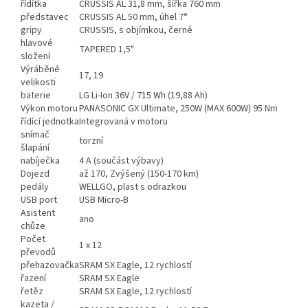
řídítka
CRUSSIS AL 31,8 mm, šířka 760 mm
představec
CRUSSIS AL 50 mm, úhel 7°
gripy
CRUSSIS, s objímkou, černé
hlavové
TAPERED 1,5"
složení
Výráběné
17, 19
velikosti
baterie
LG Li-Ion 36V / 715 Wh (19,88 Ah)
Výkon motoru
PANASONIC GX Ultimate, 250W (MAX 600W) 95 Nm
řídící jednotka
Integrovaná v motoru
snímač
torzní
šlapání
nabíječka
4 A (součást výbavy)
Dojezd
až 170, Zvýšený (150-170 km)
pedály
WELLGO, plast s odrazkou
USB port
USB Micro-B
Asistent
ano
chůze
Počet
1 x 12
převodů
přehazovačka
SRAM SX Eagle, 12 rychlostí
řazení
SRAM SX Eagle
řetěz
SRAM SX Eagle, 12 rychlostí
kazeta /