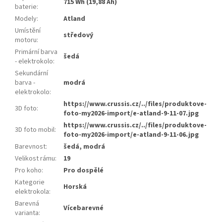
715 Wh (19,88 Ah)
baterie
:
Modely
:
Atland
Umístění
středový
motoru
:
Primární barva
šedá
- elektrokolo
:
Sekundární
barva -
modrá
elektrokolo
:
https://www.crussis.cz/../files/produktove-
3D foto
:
foto-my2026-import/e-atland-9-11-07.jpg
https://www.crussis.cz/../files/produktove-
3D foto mobil
:
foto-my2026-import/e-atland-9-11-06.jpg
Barevnost
:
šedá, modrá
Velikost rámu
:
19
Pro koho
:
Pro dospělé
Kategorie
Horská
elektrokola
:
Barevná
Vícebarevné
varianta
: