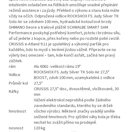
intuitivním ovladačem na řídítkách umožňuje snadné přepínání
režimů asistence i za jízdy. Přehled o výkonu a stavu kola máte
vždy na očích. Odpružená vidlice ROCKSHOX FS Judy Silver TK
Solo Air se zdvihem 100 mm, hydraulické kotoučové brzdy
SHIMANO Deore a trailové pláště SCHWALBE SMART SAM
Performance poskytují potřebný komfort, jistotu i brzdnou sílu,
ať už jedete z kopce, přes kořeny nebo po rozbité polní cestě.
CRUSSIS e-Atland 9.11 je spolehlivý a výkonný parťák pro
každého, kdo to myslí s terénní jízdou vážně. Připravte se na
výlety bez omezení – tam, kde končí asfalt, začíná ten pravý
zážitek.
rám
Alu 6061- velikost rámu 19"
ROCKSHOX FS Judy Silver TK Solo Air 27,5"
Vidlice
BOOST, zdvih 100 mm, uzamykatelná z vidlice
Průměr kol
27,5"
CRUSSIS 27,5" disc, dvoustěnné, vložkované, 30
Ráfky
mm
Vážení elektrokol neprobíhá podle žádného
zavedeného standardu, kterého by se drželi
hmotnost
všichni výrobci. Některé značky uvádějí uměle
snížené hmotnosti. Pro zjištění váhy kola je třeba
nechat ho zvážit přímo na prodejně.
nosnost
120 kg