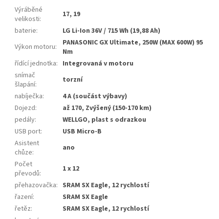
Výráběné
17, 19
velikosti
:
baterie
:
LG Li-Ion 36V / 715 Wh (19,88 Ah)
PANASONIC GX Ultimate, 250W (MAX 600W) 95
Výkon motoru
:
Nm
řídící jednotka
:
Integrovaná v motoru
snímač
torzní
šlapání
:
nabíječka
:
4 A (součást výbavy)
Dojezd
:
až 170, Zvýšený (150-170 km)
pedály
:
WELLGO, plast s odrazkou
USB port
:
USB Micro-B
Asistent
ano
chůze
:
Počet
1 x 12
převodů
:
přehazovačka
:
SRAM SX Eagle, 12 rychlostí
řazení
:
SRAM SX Eagle
řetěz
:
SRAM SX Eagle, 12 rychlostí