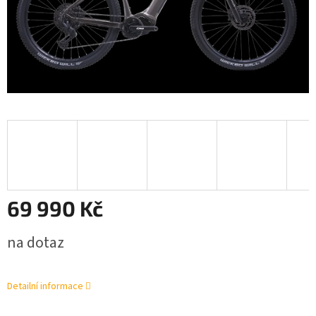
69 990 Kč
Měrná
na dotaz
cena:
Detailní informace