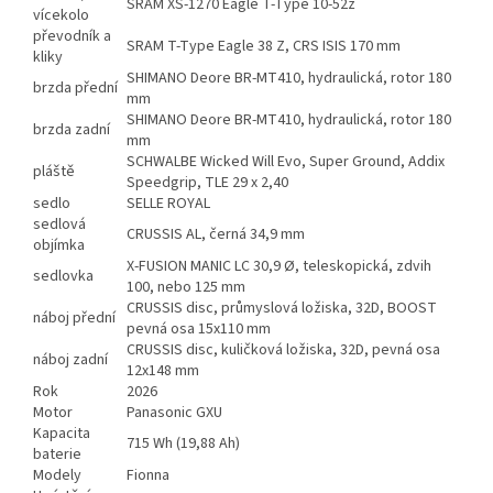
SRAM XS-1270 Eagle T-Type 10-52z
vícekolo
převodník a
SRAM T-Type Eagle 38 Z, CRS ISIS 170 mm
kliky
SHIMANO Deore BR-MT410, hydraulická, rotor 180
brzda přední
mm
SHIMANO Deore BR-MT410, hydraulická, rotor 180
brzda zadní
mm
SCHWALBE Wicked Will Evo, Super Ground, Addix
pláště
Speedgrip, TLE 29 x 2,40
sedlo
SELLE ROYAL
sedlová
CRUSSIS AL, černá 34,9 mm
objímka
X-FUSION MANIC LC 30,9 Ø, teleskopická, zdvih
sedlovka
100, nebo 125 mm
CRUSSIS disc, průmyslová ložiska, 32D, BOOST
náboj přední
pevná osa 15x110 mm
CRUSSIS disc, kuličková ložiska, 32D, pevná osa
náboj zadní
12x148 mm
Rok
2026
Motor
Panasonic GXU
Kapacita
715 Wh (19,88 Ah)
baterie
Modely
Fionna