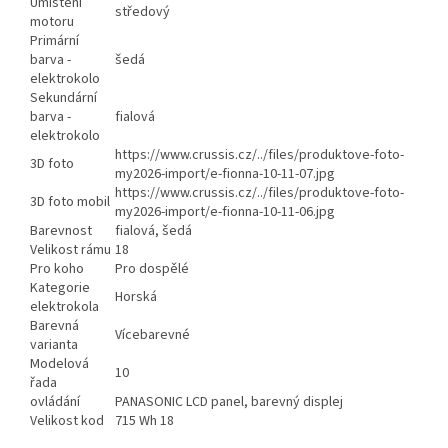
Umístění
středový
motoru
Primární
barva -
šedá
elektrokolo
Sekundární
barva -
fialová
elektrokolo
https://www.crussis.cz/../files/produktove-foto-
3D foto
my2026-import/e-fionna-10-11-07.jpg
https://www.crussis.cz/../files/produktove-foto-
3D foto mobil
my2026-import/e-fionna-10-11-06.jpg
Barevnost
fialová, šedá
Velikost rámu
18
Pro koho
Pro dospělé
Kategorie
Horská
elektrokola
Barevná
Vícebarevné
varianta
Modelová
10
řada
ovládání
PANASONIC LCD panel, barevný displej
Velikost kod
715 Wh 18