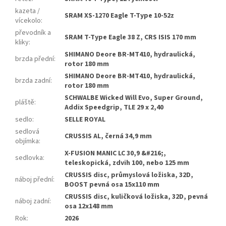
kazeta /
SRAM XS-1270 Eagle T-Type 10-52z
vícekolo
:
převodník a
SRAM T-Type Eagle 38 Z, CRS ISIS 170 mm
kliky
:
SHIMANO Deore BR-MT410, hydraulická,
brzda přední
:
rotor 180 mm
SHIMANO Deore BR-MT410, hydraulická,
brzda zadní
:
rotor 180 mm
SCHWALBE Wicked Will Evo, Super Ground,
pláště
:
Addix Speedgrip, TLE 29 x 2,40
sedlo
:
SELLE ROYAL
sedlová
CRUSSIS AL, černá 34,9 mm
objímka
:
X-FUSION MANIC LC 30,9 &#216;,
sedlovka
:
teleskopická, zdvih 100, nebo 125 mm
CRUSSIS disc, průmyslová ložiska, 32D,
náboj přední
:
BOOST pevná osa 15x110 mm
CRUSSIS disc, kuličková ložiska, 32D, pevná
náboj zadní
:
osa 12x148 mm
Rok
:
2026