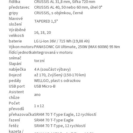
řídítka
CRUSSIS AL 31,8 mm, šířka 720 mm
představec
CRUSSIS AL 40, 50 nebo 60 mm, úhel 0°
gripy
CRUSSIS, s objímkou, černé
hlavové
TAPERED 1,5"
složení
Výráběné
16, 18, 20
velikosti
baterie
LG Li-Ion 36V / 715 Wh (19,88 Ah)
Výkon motoru
PANASONIC GX Ultimate, 250W (MAX 600W) 95 Nm
řídící jednotka
Integrovaná v motoru
snímač
torzní
šlapání
nabíječka
4 A (součást výbavy)
Dojezd
až 170, Zvýšený (150-170 km)
pedály
WELLGO, plast s odrazkou
USB port
USB Micro-B
Asistent
ano
chůze
Počet
1 x 12
převodů
přehazovačka
SRAM 70 T-Type Eagle, 12 rychlostí
řazení
SRAM 70 T-Type Eagle
řetěz
SRAM 70 T-Type, 12 rychlostí
kazeta /