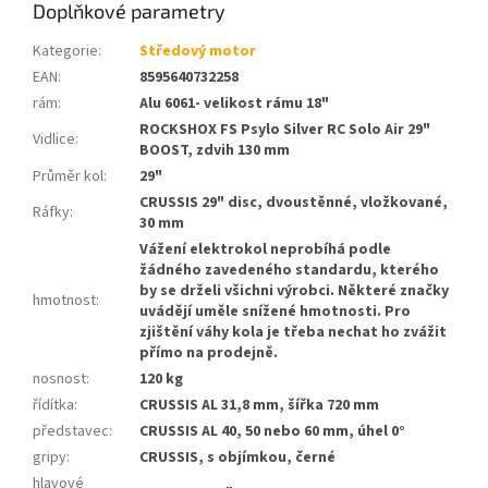
Doplňkové parametry
Kategorie
:
Středový motor
EAN
:
8595640732258
rám
:
Alu 6061- velikost rámu 18"
ROCKSHOX FS Psylo Silver RC Solo Air 29"
Vidlice
:
BOOST, zdvih 130 mm
Průměr kol
:
29"
CRUSSIS 29" disc, dvoustěnné, vložkované,
Ráfky
:
30 mm
Vážení elektrokol neprobíhá podle
žádného zavedeného standardu, kterého
by se drželi všichni výrobci. Některé značky
hmotnost
:
uvádějí uměle snížené hmotnosti. Pro
zjištění váhy kola je třeba nechat ho zvážit
přímo na prodejně.
nosnost
:
120 kg
řídítka
:
CRUSSIS AL 31,8 mm, šířka 720 mm
představec
:
CRUSSIS AL 40, 50 nebo 60 mm, úhel 0°
gripy
:
CRUSSIS, s objímkou, černé
hlavové