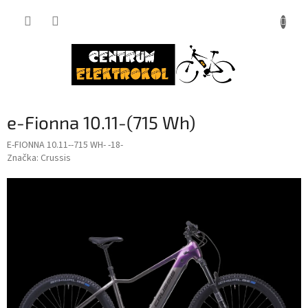
Přejít
na
obsah
e-Fionna 10.11-(715 Wh)
E-FIONNA 10.11--715 WH- -18-
Značka:
Crussis