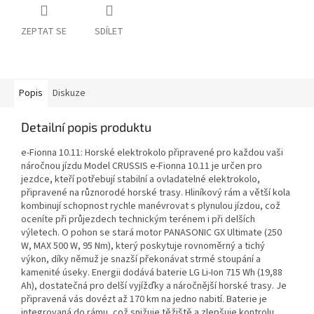
ZEPTAT SE
SDÍLET
Popis
Diskuze
Detailní popis produktu
e-Fionna 10.11: Horské elektrokolo připravené pro každou vaši
náročnou jízdu Model CRUSSIS e-Fionna 10.11 je určen pro
jezdce, kteří potřebují stabilní a ovladatelné elektrokolo,
připravené na různorodé horské trasy. Hliníkový rám a větší kola
kombinují schopnost rychle manévrovat s plynulou jízdou, což
oceníte při průjezdech technickým terénem i při delších
výletech. O pohon se stará motor PANASONIC GX Ultimate (250
W, MAX 500 W, 95 Nm), který poskytuje rovnoměrný a tichý
výkon, díky němuž je snazší překonávat strmé stoupání a
kamenité úseky. Energii dodává baterie LG Li-Ion 715 Wh (19,88
Ah), dostatečná pro delší vyjížďky a náročnější horské trasy. Je
připravená vás dovézt až 170 km na jedno nabití. Baterie je
integrovaná do rámu, což snižuje těžiště a zlepšuje kontrolu