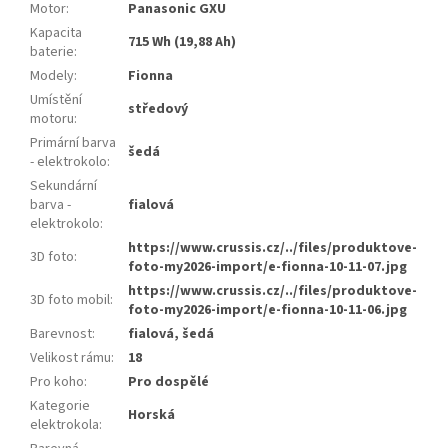
Motor
:
Panasonic GXU
Kapacita
715 Wh (19,88 Ah)
baterie
:
Modely
:
Fionna
Umístění
středový
motoru
:
Primární barva
šedá
- elektrokolo
:
Sekundární
barva -
fialová
elektrokolo
:
https://www.crussis.cz/../files/produktove-
3D foto
:
foto-my2026-import/e-fionna-10-11-07.jpg
https://www.crussis.cz/../files/produktove-
3D foto mobil
:
foto-my2026-import/e-fionna-10-11-06.jpg
Barevnost
:
fialová, šedá
Velikost rámu
:
18
Pro koho
:
Pro dospělé
Kategorie
Horská
elektrokola
: