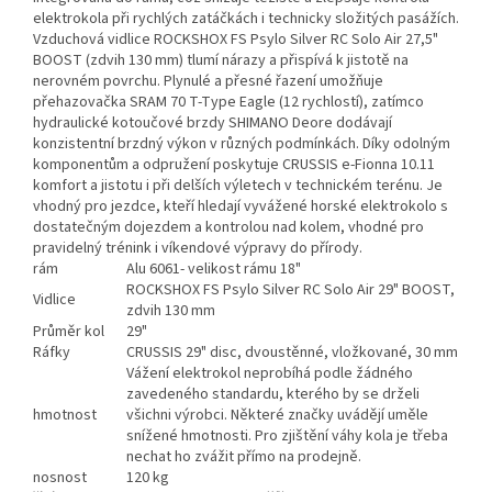
elektrokola při rychlých zatáčkách i technicky složitých pasážích.
Vzduchová vidlice ROCKSHOX FS Psylo Silver RC Solo Air 27,5"
BOOST (zdvih 130 mm) tlumí nárazy a přispívá k jistotě na
nerovném povrchu. Plynulé a přesné řazení umožňuje
přehazovačka SRAM 70 T-Type Eagle (12 rychlostí), zatímco
hydraulické kotoučové brzdy SHIMANO Deore dodávají
konzistentní brzdný výkon v různých podmínkách. Díky odolným
komponentům a odpružení poskytuje CRUSSIS e-Fionna 10.11
komfort a jistotu i při delších výletech v technickém terénu. Je
vhodný pro jezdce, kteří hledají vyvážené horské elektrokolo s
dostatečným dojezdem a kontrolou nad kolem, vhodné pro
pravidelný trénink i víkendové výpravy do přírody.
rám
Alu 6061- velikost rámu 18"
ROCKSHOX FS Psylo Silver RC Solo Air 29" BOOST,
Vidlice
zdvih 130 mm
Průměr kol
29"
Ráfky
CRUSSIS 29" disc, dvoustěnné, vložkované, 30 mm
Vážení elektrokol neprobíhá podle žádného
zavedeného standardu, kterého by se drželi
hmotnost
všichni výrobci. Některé značky uvádějí uměle
snížené hmotnosti. Pro zjištění váhy kola je třeba
nechat ho zvážit přímo na prodejně.
nosnost
120 kg