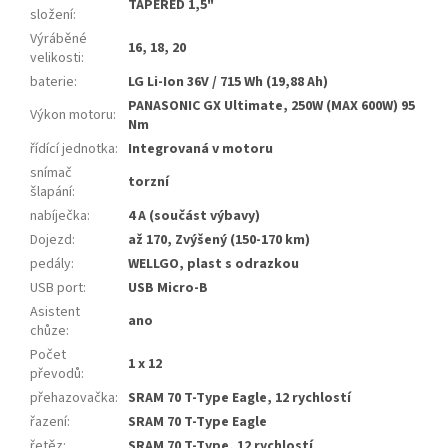
TAPERED 1,5"
složení
:
Výráběné
16, 18, 20
velikosti
:
baterie
:
LG Li-Ion 36V / 715 Wh (19,88 Ah)
PANASONIC GX Ultimate, 250W (MAX 600W) 95
Výkon motoru
:
Nm
řídící jednotka
:
Integrovaná v motoru
snímač
torzní
šlapání
:
nabíječka
:
4 A (součást výbavy)
Dojezd
:
až 170, Zvýšený (150-170 km)
pedály
:
WELLGO, plast s odrazkou
USB port
:
USB Micro-B
Asistent
ano
chůze
:
Počet
1 x 12
převodů
:
přehazovačka
:
SRAM 70 T-Type Eagle, 12 rychlostí
řazení
:
SRAM 70 T-Type Eagle
řetěz
:
SRAM 70 T-Type, 12 rychlostí