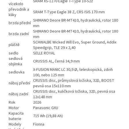
SRAM XS-1270 Eagle T-Type 10-52z
vícekolo
převodník a
SRAM T-Type Eagle 38 Z, CRS ISIS 170 mm
kliky
SHIMANO Deore BR-MT410, hydraulická, rotor 180
brzda přední
mm
SHIMANO Deore BR-MT410, hydraulická, rotor 180
brzda zadní
mm
SCHWALBE Wicked Will Evo, Super Ground, Addix
pláště
Speedgrip, TLE 29 x 2,40
sedlo
SELLE ROYAL
sedlová
CRUSSIS AL, černá 34,9 mm
objímka
X-FUSION MANIC LC 30,9 Ø, teleskopická, zdvih
sedlovka
100, nebo 125 mm
CRUSSIS disc, průmyslová ložiska, 32D, BOOST
náboj přední
pevná osa 15x110 mm
CRUSSIS disc, kuličková ložiska, 32D, pevná osa
náboj zadní
12x148 mm
Rok
2026
Motor
Panasonic GXU
Kapacita
715 Wh (19,88 Ah)
baterie
Modely
Fionna