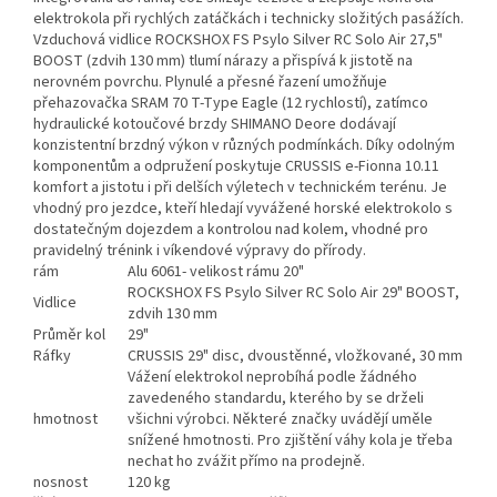
elektrokola při rychlých zatáčkách i technicky složitých pasážích.
Vzduchová vidlice ROCKSHOX FS Psylo Silver RC Solo Air 27,5"
BOOST (zdvih 130 mm) tlumí nárazy a přispívá k jistotě na
nerovném povrchu. Plynulé a přesné řazení umožňuje
přehazovačka SRAM 70 T-Type Eagle (12 rychlostí), zatímco
hydraulické kotoučové brzdy SHIMANO Deore dodávají
konzistentní brzdný výkon v různých podmínkách. Díky odolným
komponentům a odpružení poskytuje CRUSSIS e-Fionna 10.11
komfort a jistotu i při delších výletech v technickém terénu. Je
vhodný pro jezdce, kteří hledají vyvážené horské elektrokolo s
dostatečným dojezdem a kontrolou nad kolem, vhodné pro
pravidelný trénink i víkendové výpravy do přírody.
rám
Alu 6061- velikost rámu 20"
ROCKSHOX FS Psylo Silver RC Solo Air 29" BOOST,
Vidlice
zdvih 130 mm
Průměr kol
29"
Ráfky
CRUSSIS 29" disc, dvoustěnné, vložkované, 30 mm
Vážení elektrokol neprobíhá podle žádného
zavedeného standardu, kterého by se drželi
hmotnost
všichni výrobci. Některé značky uvádějí uměle
snížené hmotnosti. Pro zjištění váhy kola je třeba
nechat ho zvážit přímo na prodejně.
nosnost
120 kg