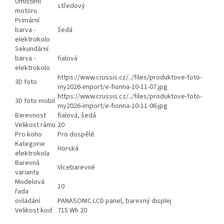
Umístění
středový
motoru
Primární
barva -
šedá
elektrokolo
Sekundární
barva -
fialová
elektrokolo
https://www.crussis.cz/../files/produktove-foto-
3D foto
my2026-import/e-fionna-10-11-07.jpg
https://www.crussis.cz/../files/produktove-foto-
3D foto mobil
my2026-import/e-fionna-10-11-06.jpg
Barevnost
fialová, šedá
Velikost rámu
20
Pro koho
Pro dospělé
Kategorie
Horská
elektrokola
Barevná
Vícebarevné
varianta
Modelová
10
řada
ovládání
PANASONIC LCD panel, barevný displej
Velikost kod
715 Wh 20