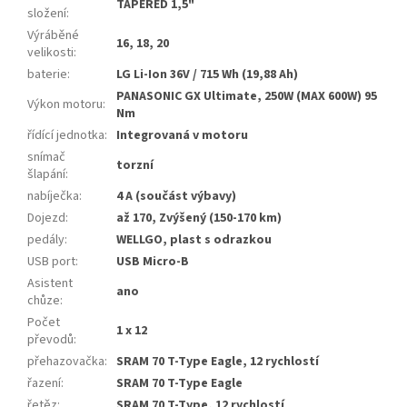
TAPERED 1,5"
složení
:
Výráběné
16, 18, 20
velikosti
:
baterie
:
LG Li-Ion 36V / 715 Wh (19,88 Ah)
PANASONIC GX Ultimate, 250W (MAX 600W) 95
Výkon motoru
:
Nm
řídící jednotka
:
Integrovaná v motoru
snímač
torzní
šlapání
:
nabíječka
:
4 A (součást výbavy)
Dojezd
:
až 170, Zvýšený (150-170 km)
pedály
:
WELLGO, plast s odrazkou
USB port
:
USB Micro-B
Asistent
ano
chůze
:
Počet
1 x 12
převodů
:
přehazovačka
:
SRAM 70 T-Type Eagle, 12 rychlostí
řazení
:
SRAM 70 T-Type Eagle
řetěz
:
SRAM 70 T-Type, 12 rychlostí