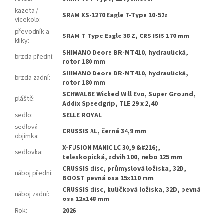
kazeta /
SRAM XS-1270 Eagle T-Type 10-52z
vícekolo
:
převodník a
SRAM T-Type Eagle 38 Z, CRS ISIS 170 mm
kliky
:
SHIMANO Deore BR-MT410, hydraulická,
brzda přední
:
rotor 180 mm
SHIMANO Deore BR-MT410, hydraulická,
brzda zadní
:
rotor 180 mm
SCHWALBE Wicked Will Evo, Super Ground,
pláště
:
Addix Speedgrip, TLE 29 x 2,40
sedlo
:
SELLE ROYAL
sedlová
CRUSSIS AL, černá 34,9 mm
objímka
:
X-FUSION MANIC LC 30,9 &#216;,
sedlovka
:
teleskopická, zdvih 100, nebo 125 mm
CRUSSIS disc, průmyslová ložiska, 32D,
náboj přední
:
BOOST pevná osa 15x110 mm
CRUSSIS disc, kuličková ložiska, 32D, pevná
náboj zadní
:
osa 12x148 mm
Rok
:
2026