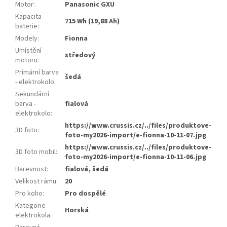
Motor
:
Panasonic GXU
Kapacita
715 Wh (19,88 Ah)
baterie
:
Modely
:
Fionna
Umístění
středový
motoru
:
Primární barva
šedá
- elektrokolo
:
Sekundární
barva -
fialová
elektrokolo
:
https://www.crussis.cz/../files/produktove-
3D foto
:
foto-my2026-import/e-fionna-10-11-07.jpg
https://www.crussis.cz/../files/produktove-
3D foto mobil
:
foto-my2026-import/e-fionna-10-11-06.jpg
Barevnost
:
fialová, šedá
Velikost rámu
:
20
Pro koho
:
Pro dospělé
Kategorie
Horská
elektrokola
: