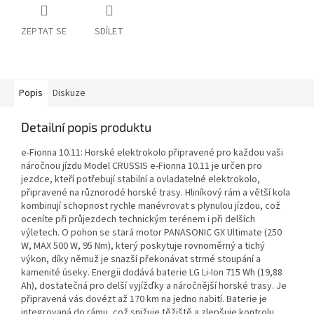
ZEPTAT SE
SDÍLET
Popis
Diskuze
Detailní popis produktu
e-Fionna 10.11: Horské elektrokolo připravené pro každou vaši
náročnou jízdu Model CRUSSIS e-Fionna 10.11 je určen pro
jezdce, kteří potřebují stabilní a ovladatelné elektrokolo,
připravené na různorodé horské trasy. Hliníkový rám a větší kola
kombinují schopnost rychle manévrovat s plynulou jízdou, což
oceníte při průjezdech technickým terénem i při delších
výletech. O pohon se stará motor PANASONIC GX Ultimate (250
W, MAX 500 W, 95 Nm), který poskytuje rovnoměrný a tichý
výkon, díky němuž je snazší překonávat strmé stoupání a
kamenité úseky. Energii dodává baterie LG Li-Ion 715 Wh (19,88
Ah), dostatečná pro delší vyjížďky a náročnější horské trasy. Je
připravená vás dovézt až 170 km na jedno nabití. Baterie je
integrovaná do rámu, což snižuje těžiště a zlepšuje kontrolu