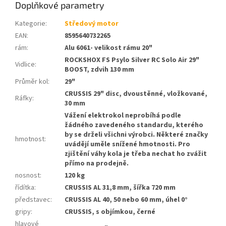
Doplňkové parametry
Kategorie
:
Středový motor
EAN
:
8595640732265
rám
:
Alu 6061- velikost rámu 20"
ROCKSHOX FS Psylo Silver RC Solo Air 29"
Vidlice
:
BOOST, zdvih 130 mm
Průměr kol
:
29"
CRUSSIS 29" disc, dvoustěnné, vložkované,
Ráfky
:
30 mm
Vážení elektrokol neprobíhá podle
žádného zavedeného standardu, kterého
by se drželi všichni výrobci. Některé značky
hmotnost
:
uvádějí uměle snížené hmotnosti. Pro
zjištění váhy kola je třeba nechat ho zvážit
přímo na prodejně.
nosnost
:
120 kg
řídítka
:
CRUSSIS AL 31,8 mm, šířka 720 mm
představec
:
CRUSSIS AL 40, 50 nebo 60 mm, úhel 0°
gripy
:
CRUSSIS, s objímkou, černé
hlavové