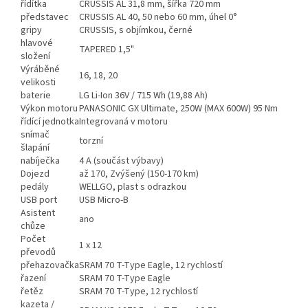
řídítka
CRUSSIS AL 31,8 mm, šířka 720 mm
představec
CRUSSIS AL 40, 50 nebo 60 mm, úhel 0°
gripy
CRUSSIS, s objímkou, černé
hlavové
TAPERED 1,5"
složení
Výráběné
16, 18, 20
velikosti
baterie
LG Li-Ion 36V / 715 Wh (19,88 Ah)
Výkon motoru
PANASONIC GX Ultimate, 250W (MAX 600W) 95 Nm
řídící jednotka
Integrovaná v motoru
snímač
torzní
šlapání
nabíječka
4 A (součást výbavy)
Dojezd
až 170, Zvýšený (150-170 km)
pedály
WELLGO, plast s odrazkou
USB port
USB Micro-B
Asistent
ano
chůze
Počet
1 x 12
převodů
přehazovačka
SRAM 70 T-Type Eagle, 12 rychlostí
řazení
SRAM 70 T-Type Eagle
řetěz
SRAM 70 T-Type, 12 rychlostí
kazeta /