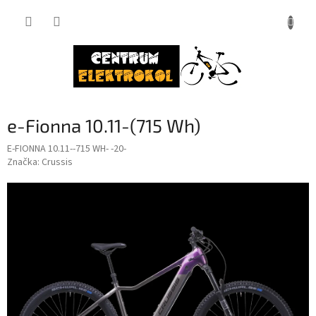
Přejít
na
obsah
e-Fionna 10.11-(715 Wh)
E-FIONNA 10.11--715 WH- -20-
Značka:
Crussis