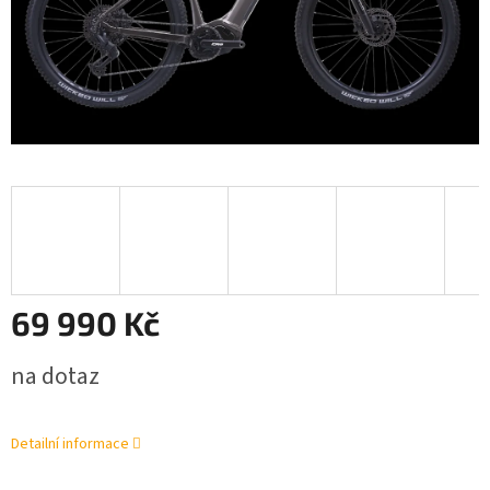
69 990 Kč
Měrná
na dotaz
cena:
Detailní informace