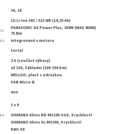
16, 18
LG Li-Ion 36V / 513 Wh (14,25 Ah)
PANASONIC GX Power Plus, 250W (MAX 450W)
ru
:
75 Nm
tka
:
Integrovaná v motoru
torzní
2 A (součást výbavy)
až 130, Základní (100-150 km)
WELLGO, plast s odrazkou
USB Micro-B
ano
1 x 9
ka
:
SHIMANO Alivio RD-M3100-SGS, 9 rychlostí
SHIMANO Alivio SL-M3100, 9 rychlostí
KMC X9