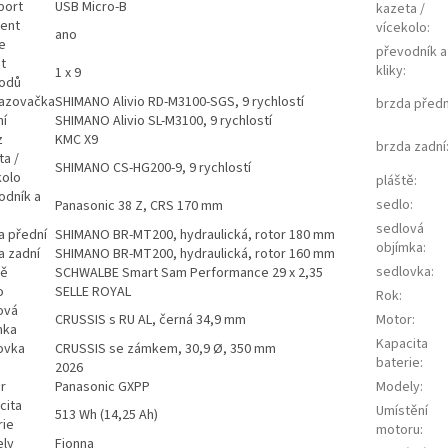
port
USB Micro-B
kazeta /
tent
vícekolo
:
ano
e
převodník a
t
kliky
:
1 x 9
odů
azovačka
SHIMANO Alivio RD-M3100-SGS, 9 rychlostí
brzda předn
ní
SHIMANO Alivio SL-M3100, 9 rychlostí
z
KMC X9
brzda zadní
ta /
SHIMANO CS-HG200-9, 9 rychlostí
kolo
pláště
:
odník a
sedlo
:
Panasonic 38 Z, CRS 170 mm
sedlová
a přední
SHIMANO BR-MT200, hydraulická, rotor 180 mm
objímka
:
a zadní
SHIMANO BR-MT200, hydraulická, rotor 160 mm
sedlovka
:
tě
SCHWALBE Smart Sam Performance 29 x 2,35
o
SELLE ROYAL
Rok
:
ová
CRUSSIS s RU AL, černá 34,9 mm
Motor
:
mka
Kapacita
ovka
CRUSSIS se zámkem, 30,9 Ø, 350 mm
baterie
:
2026
r
Panasonic GXPP
Modely
:
cita
Umístění
513 Wh (14,25 Ah)
rie
motoru
:
ly
Fionna