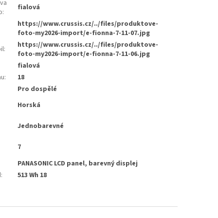
rva
fialová
o
:
https://www.crussis.cz/../files/produktove-
foto-my2026-import/e-fionna-7-11-07.jpg
https://www.crussis.cz/../files/produktove-
il
:
foto-my2026-import/e-fionna-7-11-06.jpg
fialová
mu
:
18
Pro dospělé
Horská
Jednobarevné
7
PANASONIC LCD panel, barevný displej
d
:
513 Wh 18