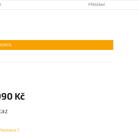
KIES
ADR
Přihlášení
TROKOL
990 Kč
taz
informace