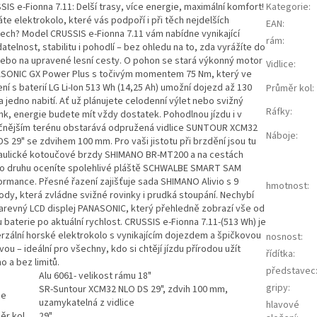
IS e-Fionna 7.11: Delší trasy, více energie, maximální komfort!
Kategorie
:
te elektrokolo, které vás podpoří i při těch nejdelších
EAN
:
tech? Model CRUSSIS e-Fionna 7.11 vám nabídne vynikající
rám
:
atelnost, stabilitu i pohodlí – bez ohledu na to, zda vyrážíte do
nebo na upravené lesní cesty. O pohon se stará výkonný motor
Vidlice
:
SONIC GX Power Plus s točivým momentem 75 Nm, který ve
ní s baterií LG Li-Ion 513 Wh (14,25 Ah) umožní dojezd až 130
Průměr kol
:
 jedno nabití. Ať už plánujete celodenní výlet nebo svižný
Ráfky
:
nk, energie budete mít vždy dostatek. Pohodlnou jízdu i v
čnějším terénu obstarává odpružená vidlice SUNTOUR XCM32
Náboje
:
S 29" se zdvihem 100 mm. Pro vaši jistotu při brzdění jsou tu
aulické kotoučové brzdy SHIMANO BR-MT200 a na cestách
o druhu oceníte spolehlivé pláště SCHWALBE SMART SAM
ormance. Přesné řazení zajišťuje sada SHIMANO Alivio s 9
hmotnost
:
ody, která zvládne svižné rovinky i prudká stoupání. Nechybí
barevný LCD displej PANASONIC, který přehledně zobrazí vše od
 baterie po aktuální rychlost. CRUSSIS e-Fionna 7.11-(513 Wh) je
erzální horské elektrokolo s vynikajícím dojezdem a špičkovou
nosnost
:
ou – ideální pro všechny, kdo si chtějí jízdu přírodou užít
řídítka
:
o a bez limitů.
představec
Alu 6061- velikost rámu 18"
gripy
:
SR-Suntour XCM32 NLO DS 29", zdvih 100 mm,
ce
uzamykatelná z vidlice
hlavové
ěr kol
29"