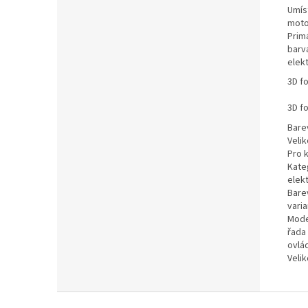
Umís
moto
Prim
barva
elek
3D f
3D f
Bare
Veli
Pro 
Kate
elek
Bare
varia
Mode
řada
ovlá
Veli
Z