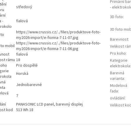
Primární ba
tění
středový
- elektrokol
ru
ární
3D foto
:
 -
fialová
trokolo
3D foto mob
https://www.crussis.cz/../files/produktove-foto-
oto
my2026-import/e-fionna-7-11-07.jpg
Barevnost
:
https://www.crussis.cz/../files/produktove-foto-
oto mobil
Velikost rá
my2026-import/e-fionna-7-11-06.jpg
Pro koho
:
vnost
fialová
kost rámu
18
Kategorie
koho
Pro dospělé
elektrokola
:
gorie
Barevná
Horská
trokola
varianta
:
vná
Jednobarevné
Modelová
nta
řada
:
lová
7
ovládání
:
dání
PANASONIC LCD panel, barevný displej
Velikost ko
kost kod
513 Wh 18