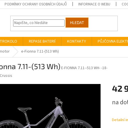
PODMÍNKY OCHRANY OSOBNÍCH ÚDAJŮ
INFORMACE O WEBU
COO
HLEDAT
EKTROKOLO
REPASE BATERIÍ
KONTAKTY
PŮJČOVNA ELEK
motor
e-Fionna 7.11-(513 Wh)
onna 7.11-(513 Wh)
E-FIONNA 7.11--513 WH- -18-
Crussis
42 
Měrná
na do
cena:
Detailní 