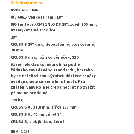
Středový motor
8595640731046
Alu 6061- velikost rámu 18"
SR-Suntour XCM32 NLO DS 29", zdvih 100 mm,
uzamykatelná z vidlice
29"
CRUSSIS 29" disc, dvoustěnné, vložkované,
30 mm
CRUSSIS disc, ložisko věneček, 32D
Vážení elektrokol neprobíhá podle
žádného zavedeného standardu, kterého
by se drželi všichni výrobci. Některé značky
uvádějí uměle snížené hmotnosti. Pro
zjištění váhy kola je třeba nechat ho zvážit
přímo na prodejně.
120 kg
CRUSSIS AL 31,8 mm, šířka 720 mm
:
CRUSSIS AL 40 mm, úhel 7°
CRUSSIS, s objímkou, černé
SEMI 1 1/8"