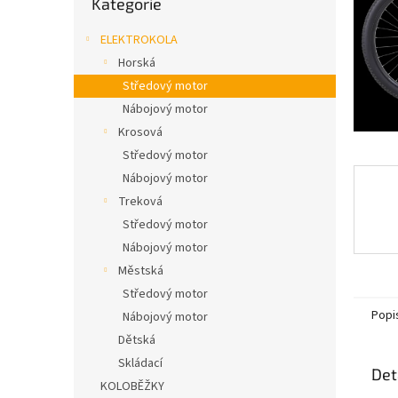
Kategorie
n
kategorie
e
ELEKTROKOLA
l
Horská
Středový motor
Nábojový motor
Krosová
Středový motor
Nábojový motor
Treková
Středový motor
Nábojový motor
Městská
Středový motor
Popi
Nábojový motor
Dětská
Skládací
Det
KOLOBĚŽKY