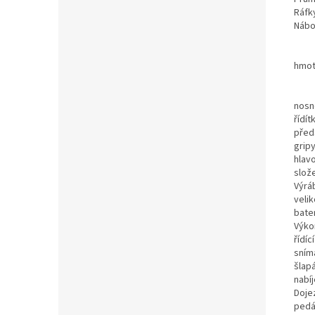
Ráfk
Nábo
hmot
nosn
řídít
před
grip
hlav
slož
Výrá
velik
bate
Výko
řídíc
sním
šlapá
nabí
Doje
pedá