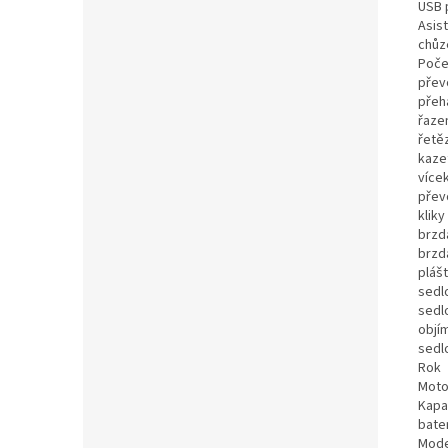
USB 
Asis
chůz
Poče
přev
přeh
řaze
řetě
kaze
více
přev
kliky
brzd
brzd
pláš
sedl
sedl
objí
sedl
Rok
Moto
Kapa
bate
Mode