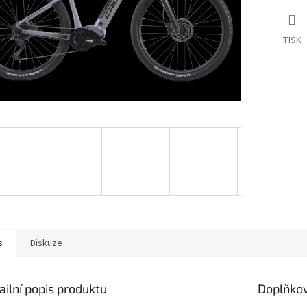
TISK
s
Diskuze
ailní popis produktu
Doplňko