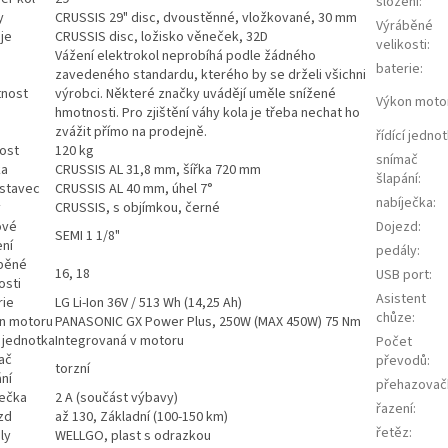
složení
:
y
CRUSSIS 29" disc, dvoustěnné, vložkované, 30 mm
Výráběné
je
CRUSSIS disc, ložisko věneček, 32D
velikosti
:
Vážení elektrokol neprobíhá podle žádného
baterie
:
zavedeného standardu, kterého by se drželi všichni
nost
výrobci. Některé značky uvádějí uměle snížené
Výkon moto
hmotnosti. Pro zjištění váhy kola je třeba nechat ho
zvážit přímo na prodejně.
řídící jedno
ost
120 kg
snímač
ka
CRUSSIS AL 31,8 mm, šířka 720 mm
šlapání
:
stavec
CRUSSIS AL 40 mm, úhel 7°
nabíječka
:
y
CRUSSIS, s objímkou, černé
ové
Dojezd
:
SEMI 1 1/8"
ení
pedály
:
běné
16, 18
USB port
:
osti
Asistent
rie
LG Li-Ion 36V / 513 Wh (14,25 Ah)
chůze
:
n motoru
PANASONIC GX Power Plus, 250W (MAX 450W) 75 Nm
í jednotka
Integrovaná v motoru
Počet
ač
převodů
:
torzní
ní
přehazovač
ječka
2 A (součást výbavy)
řazení
:
zd
až 130, Základní (100-150 km)
řetěz
:
ly
WELLGO, plast s odrazkou