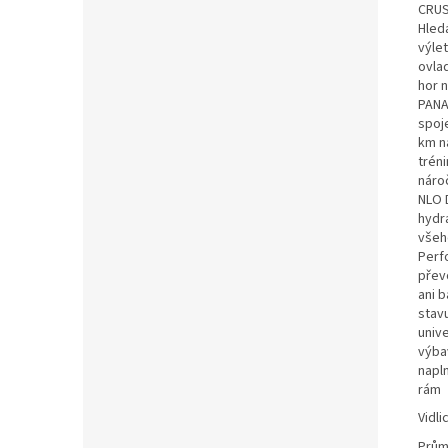
CRUSS
Hledá
výle
ovlad
hor 
PANA
spoje
km na
tréni
náro
NLO D
hydr
všeh
Perf
přev
ani 
stavu
univ
výbav
napln
rám
Vidli
Prům