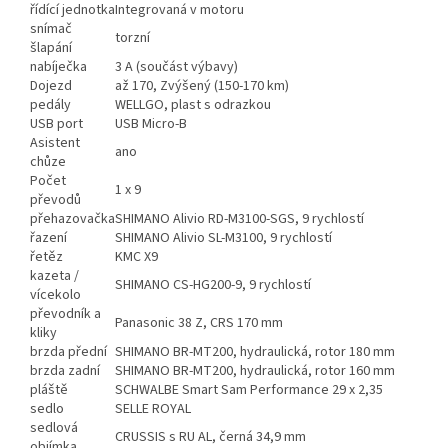
řídící jednotka
Integrovaná v motoru
snímač
torzní
šlapání
nabíječka
3 A (součást výbavy)
Dojezd
až 170, Zvýšený (150-170 km)
pedály
WELLGO, plast s odrazkou
USB port
USB Micro-B
Asistent
ano
chůze
Počet
1 x 9
převodů
přehazovačka
SHIMANO Alivio RD-M3100-SGS, 9 rychlostí
řazení
SHIMANO Alivio SL-M3100, 9 rychlostí
řetěz
KMC X9
kazeta /
SHIMANO CS-HG200-9, 9 rychlostí
vícekolo
převodník a
Panasonic 38 Z, CRS 170 mm
kliky
brzda přední
SHIMANO BR-MT200, hydraulická, rotor 180 mm
brzda zadní
SHIMANO BR-MT200, hydraulická, rotor 160 mm
pláště
SCHWALBE Smart Sam Performance 29 x 2,35
sedlo
SELLE ROYAL
sedlová
CRUSSIS s RU AL, černá 34,9 mm
objímka