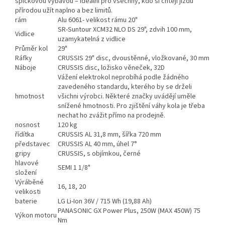
špičkovou výbavou – ideální pro všechny, kdo si chtějí jízdu
přírodou užít naplno a bez limitů.
rám
Alu 6061- velikost rámu 20"
SR-Suntour XCM32 NLO DS 29", zdvih 100 mm,
Vidlice
uzamykatelná z vidlice
Průměr kol
29"
Ráfky
CRUSSIS 29" disc, dvoustěnné, vložkované, 30 mm
Náboje
CRUSSIS disc, ložisko věneček, 32D
Vážení elektrokol neprobíhá podle žádného
zavedeného standardu, kterého by se drželi
hmotnost
všichni výrobci. Některé značky uvádějí uměle
snížené hmotnosti. Pro zjištění váhy kola je třeba
nechat ho zvážit přímo na prodejně.
nosnost
120 kg
řídítka
CRUSSIS AL 31,8 mm, šířka 720 mm
představec
CRUSSIS AL 40 mm, úhel 7°
gripy
CRUSSIS, s objímkou, černé
hlavové
SEMI 1 1/8"
složení
Výráběné
16, 18, 20
velikosti
baterie
LG Li-Ion 36V / 715 Wh (19,88 Ah)
PANASONIC GX Power Plus, 250W (MAX 450W) 75
Výkon motoru
Nm