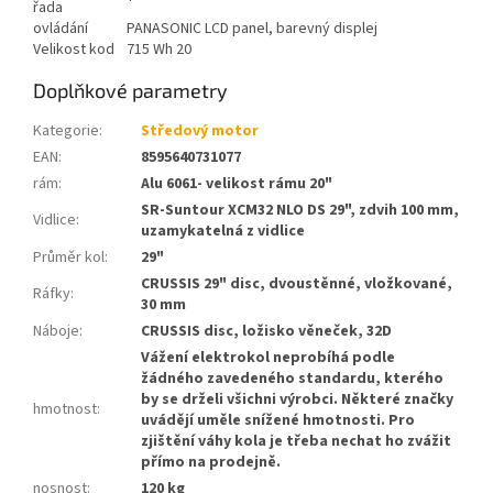
řada
ovládání
PANASONIC LCD panel, barevný displej
Velikost kod
715 Wh 20
Doplňkové parametry
Kategorie
:
Středový motor
EAN
:
8595640731077
rám
:
Alu 6061- velikost rámu 20"
SR-Suntour XCM32 NLO DS 29", zdvih 100 mm,
Vidlice
:
uzamykatelná z vidlice
Průměr kol
:
29"
CRUSSIS 29" disc, dvoustěnné, vložkované,
Ráfky
:
30 mm
Náboje
:
CRUSSIS disc, ložisko věneček, 32D
Vážení elektrokol neprobíhá podle
žádného zavedeného standardu, kterého
by se drželi všichni výrobci. Některé značky
hmotnost
:
uvádějí uměle snížené hmotnosti. Pro
zjištění váhy kola je třeba nechat ho zvážit
přímo na prodejně.
nosnost
:
120 kg