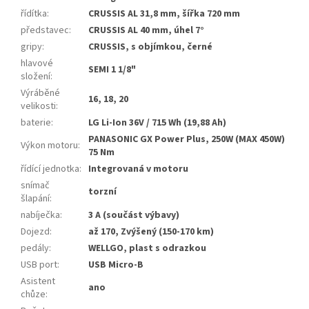
řídítka
:
CRUSSIS AL 31,8 mm, šířka 720 mm
představec
:
CRUSSIS AL 40 mm, úhel 7°
gripy
:
CRUSSIS, s objímkou, černé
hlavové
SEMI 1 1/8"
složení
:
Výráběné
16, 18, 20
velikosti
:
baterie
:
LG Li-Ion 36V / 715 Wh (19,88 Ah)
PANASONIC GX Power Plus, 250W (MAX 450W)
Výkon motoru
:
75 Nm
řídící jednotka
:
Integrovaná v motoru
snímač
torzní
šlapání
:
nabíječka
:
3 A (součást výbavy)
Dojezd
:
až 170, Zvýšený (150-170 km)
pedály
:
WELLGO, plast s odrazkou
USB port
:
USB Micro-B
Asistent
ano
chůze
: