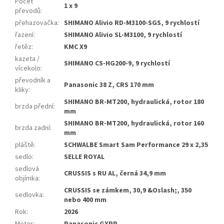
Počet
1 x 9
převodů
:
přehazovačka
:
SHIMANO Alivio RD-M3100-SGS, 9 rychlostí
řazení
:
SHIMANO Alivio SL-M3100, 9 rychlostí
řetěz
:
KMC X9
kazeta /
SHIMANO CS-HG200-9, 9 rychlostí
vícekolo
:
převodník a
Panasonic 38 Z, CRS 170 mm
kliky
:
SHIMANO BR-MT200, hydraulická, rotor 180
brzda přední
:
mm
SHIMANO BR-MT200, hydraulická, rotor 160
brzda zadní
:
mm
pláště
:
SCHWALBE Smart Sam Performance 29 x 2,35
sedlo
:
SELLE ROYAL
sedlová
CRUSSIS s RU AL, černá 34,9 mm
objímka
:
CRUSSIS se zámkem, 30,9 &Oslash;, 350
sedlovka
:
nebo 400 mm
Rok
:
2026