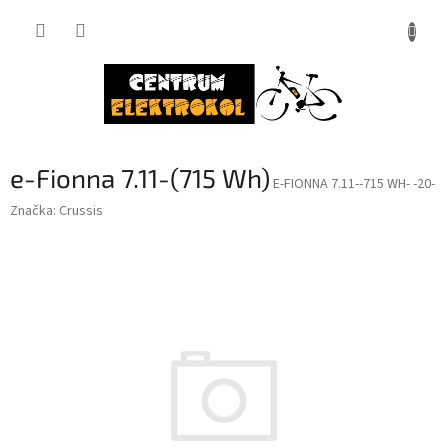
Přejít
na
obsah
e-Fionna 7.11-(715 Wh)
E-FIONNA 7.11--715 WH- -20-
Značka:
Crussis