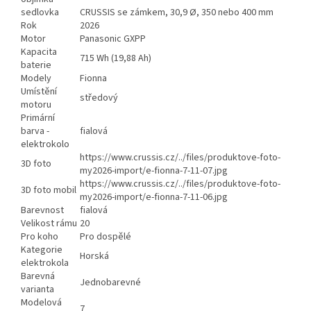
sedlovka
CRUSSIS se zámkem, 30,9 Ø, 350 nebo 400 mm
Rok
2026
Motor
Panasonic GXPP
Kapacita
715 Wh (19,88 Ah)
baterie
Modely
Fionna
Umístění
středový
motoru
Primární
barva -
fialová
elektrokolo
https://www.crussis.cz/../files/produktove-foto-
3D foto
my2026-import/e-fionna-7-11-07.jpg
https://www.crussis.cz/../files/produktove-foto-
3D foto mobil
my2026-import/e-fionna-7-11-06.jpg
Barevnost
fialová
Velikost rámu
20
Pro koho
Pro dospělé
Kategorie
Horská
elektrokola
Barevná
Jednobarevné
varianta
Modelová
7