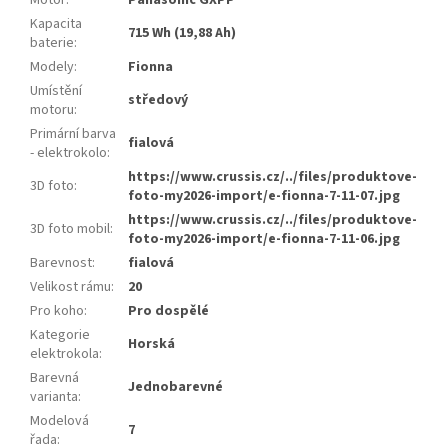
Motor
:
Panasonic GXPP
Kapacita
715 Wh (19,88 Ah)
baterie
:
Modely
:
Fionna
Umístění
středový
motoru
:
Primární barva
fialová
- elektrokolo
:
https://www.crussis.cz/../files/produktove-
3D foto
:
foto-my2026-import/e-fionna-7-11-07.jpg
https://www.crussis.cz/../files/produktove-
3D foto mobil
:
foto-my2026-import/e-fionna-7-11-06.jpg
Barevnost
:
fialová
Velikost rámu
:
20
Pro koho
:
Pro dospělé
Kategorie
Horská
elektrokola
:
Barevná
Jednobarevné
varianta
:
Modelová
7
řada
: