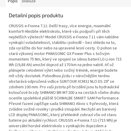
Popis
Diskuze
Detailní popis produktu
CRUSSIS e-Fionna 7.11: Delší trasy, více energie, maximální
komfort! Hledáte elektrokolo, které vás podpoří i při těch
nejdelších výletech? Model CRUSSIS e-Fionna 7.11 vám nabídne
vynikající ovladatelnost, stabilitu i pohodlí – bez ohledu na to,
zda vyrážíte do hor nebo na upravené lesní cesty. O pohon se
stará výkonný motor PANASONIC GX Power Plus s točivým
momentem 75 Nm, který ve spojení se silnou baterií LG Li-Ion 715
Wh (19,88 Ah) umožní dojezd až 170 km na jedno nabití. Ať už
plánujete celodenní výlet nebo svižný trénink, energie budete
mít vždy dostatek. Pohodlnou jízdu i v náročnějším terénu
obstarává odpružená vidlice SUNTOUR XCM32 NLO DS 29" se
zdvihem 100 mm. Pro vaši jistotu při brzdění jsou tu hydraulické
kotoučové brzdy SHIMANO BR-MT200 a na cestách všeho druhu
oceníte spolehlivé pláště SCHWALBE SMART SAM Performance.
Přesné řazení zajišťuje sada SHIMANO Alivio s 9 převody, která
zvládne svižné rovinky i prudká stoupání. Nechybí ani barevný
LCD displej PANASONIC, který přehledně zobrazí vše od stavu
baterie po aktuální rychlost. CRUSSIS e-Fionna 7.11-(715 Wh) je
univerzální horské elektrokolo s vynikajícím dojezdem a