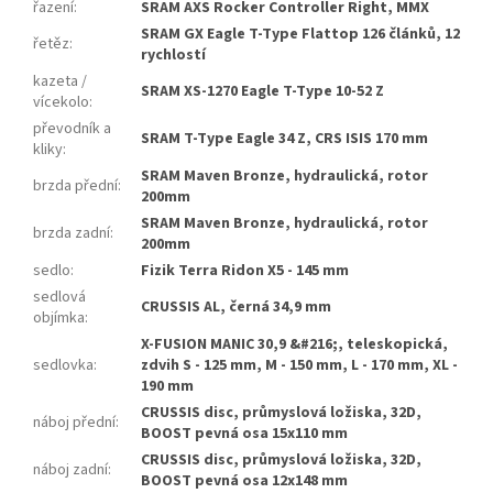
řazení
:
SRAM AXS Rocker Controller Right, MMX
SRAM GX Eagle T-Type Flattop 126 článků, 12
řetěz
:
rychlostí
kazeta /
SRAM XS-1270 Eagle T-Type 10-52 Z
vícekolo
:
převodník a
SRAM T-Type Eagle 34 Z, CRS ISIS 170 mm
kliky
:
SRAM Maven Bronze, hydraulická, rotor
brzda přední
:
200mm
SRAM Maven Bronze, hydraulická, rotor
brzda zadní
:
200mm
sedlo
:
Fizik Terra Ridon X5 - 145 mm
sedlová
CRUSSIS AL, černá 34,9 mm
objímka
:
X-FUSION MANIC 30,9 &#216;, teleskopická,
sedlovka
:
zdvih S - 125 mm, M - 150 mm, L - 170 mm, XL -
190 mm
CRUSSIS disc, průmyslová ložiska, 32D,
náboj přední
:
BOOST pevná osa 15x110 mm
CRUSSIS disc, průmyslová ložiska, 32D,
náboj zadní
:
BOOST pevná osa 12x148 mm