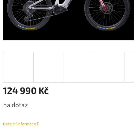
124 990 Kč
Měrná
na dotaz
cena:
Detailní informace