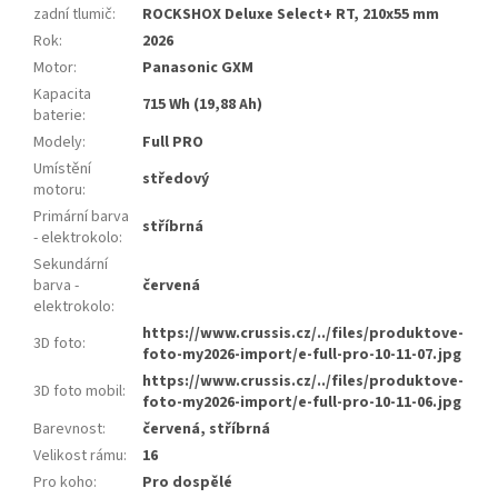
zadní tlumič
:
ROCKSHOX Deluxe Select+ RT, 210x55 mm
Rok
:
2026
Motor
:
Panasonic GXM
Kapacita
715 Wh (19,88 Ah)
baterie
:
Modely
:
Full PRO
Umístění
středový
motoru
:
Primární barva
stříbrná
- elektrokolo
:
Sekundární
barva -
červená
elektrokolo
:
https://www.crussis.cz/../files/produktove-
3D foto
:
foto-my2026-import/e-full-pro-10-11-07.jpg
https://www.crussis.cz/../files/produktove-
3D foto mobil
:
foto-my2026-import/e-full-pro-10-11-06.jpg
Barevnost
:
červená, stříbrná
Velikost rámu
:
16
Pro koho
:
Pro dospělé