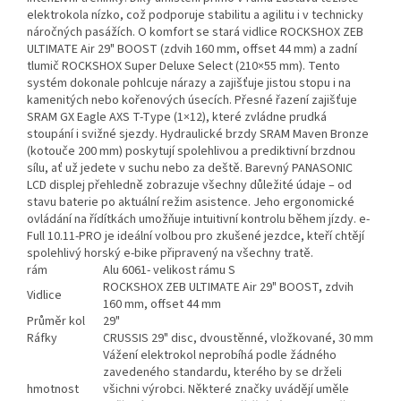
elektrokola nízko, což podporuje stabilitu a agilitu i v technicky
náročných pasážích. O komfort se stará vidlice ROCKSHOX ZEB
ULTIMATE Air 29" BOOST (zdvih 160 mm, offset 44 mm) a zadní
tlumič ROCKSHOX Super Deluxe Select (210×55 mm). Tento
systém dokonale pohlcuje nárazy a zajišťuje jistou stopu i na
kamenitých nebo kořenových úsecích. Přesné řazení zajišťuje
SRAM GX Eagle AXS T-Type (1×12), které zvládne prudká
stoupání i svižné sjezdy. Hydraulické brzdy SRAM Maven Bronze
(kotouče 200 mm) poskytují spolehlivou a prediktivní brzdnou
sílu, ať už jedete v suchu nebo za deště. Barevný PANASONIC
LCD displej přehledně zobrazuje všechny důležité údaje – od
stavu baterie po aktuální režim asistence. Jeho ergonomické
ovládání na řídítkách umožňuje intuitivní kontrolu během jízdy. e-
Full 10.11-PRO je ideální volbou pro zkušené jezdce, kteří chtějí
spolehlivý horský e-bike připravený na všechny tratě.
rám
Alu 6061- velikost rámu S
ROCKSHOX ZEB ULTIMATE Air 29" BOOST, zdvih
Vidlice
160 mm, offset 44 mm
Průměr kol
29"
Ráfky
CRUSSIS 29" disc, dvoustěnné, vložkované, 30 mm
Vážení elektrokol neprobíhá podle žádného
zavedeného standardu, kterého by se drželi
hmotnost
všichni výrobci. Některé značky uvádějí uměle