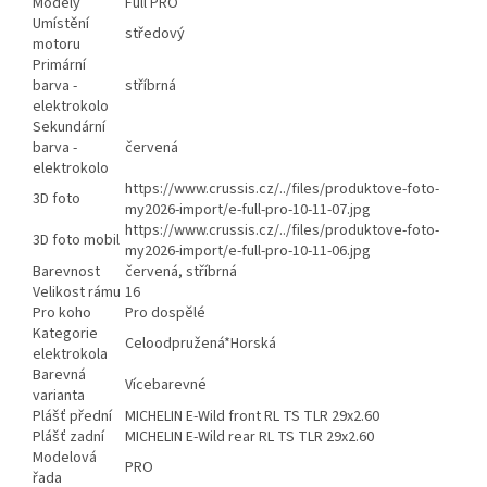
Modely
Full PRO
Umístění
středový
motoru
Primární
barva -
stříbrná
elektrokolo
Sekundární
barva -
červená
elektrokolo
https://www.crussis.cz/../files/produktove-foto-
3D foto
my2026-import/e-full-pro-10-11-07.jpg
https://www.crussis.cz/../files/produktove-foto-
3D foto mobil
my2026-import/e-full-pro-10-11-06.jpg
Barevnost
červená, stříbrná
Velikost rámu
16
Pro koho
Pro dospělé
Kategorie
Celoodpružená*Horská
elektrokola
Barevná
Vícebarevné
varianta
Plášť přední
MICHELIN E-Wild front RL TS TLR 29x2.60
Plášť zadní
MICHELIN E-Wild rear RL TS TLR 29x2.60
Modelová
PRO
řada