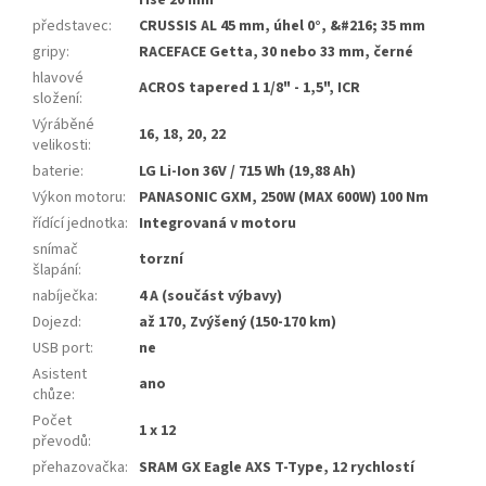
rise 20 mm
představec
:
CRUSSIS AL 45 mm, úhel 0°, &#216; 35 mm
gripy
:
RACEFACE Getta, 30 nebo 33 mm, černé
hlavové
ACROS tapered 1 1/8" - 1,5", ICR
složení
:
Výráběné
16, 18, 20, 22
velikosti
:
baterie
:
LG Li-Ion 36V / 715 Wh (19,88 Ah)
Výkon motoru
:
PANASONIC GXM, 250W (MAX 600W) 100 Nm
řídící jednotka
:
Integrovaná v motoru
snímač
torzní
šlapání
:
nabíječka
:
4 A (součást výbavy)
Dojezd
:
až 170, Zvýšený (150-170 km)
USB port
:
ne
Asistent
ano
chůze
:
Počet
1 x 12
převodů
:
přehazovačka
:
SRAM GX Eagle AXS T-Type, 12 rychlostí