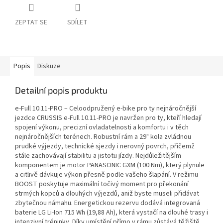
ZEPTAT SE
SDÍLET
Popis
Diskuze
Detailní popis produktu
e-Full 10.11-PRO – Celoodpružený e-bike pro ty nejnáročnější
jezdce CRUSSIS e-Full 10.11-PRO je navržen pro ty, kteří hledají
spojení výkonu, precizní ovladatelnosti a komfortu i v těch
nejnáročnějších terénech. Robustní rám a 29" kola zvládnou
prudké výjezdy, technické sjezdy i nerovný povrch, přičemž
stále zachovávají stabilitu a jistotu jízdy. Nejdůležitějším
komponentem je motor PANASONIC GXM (100 Nm), který plynule
a citlivě dávkuje výkon přesně podle vašeho šlapání. V režimu
BOOST poskytuje maximální točivý moment pro překonání
strmých kopců a dlouhých výjezdů, aniž byste museli přidávat
zbytečnou námahu. Energetickou rezervu dodává integrovaná
baterie LG Li-Ion 715 Wh (19,88 Ah), která vystačí na dlouhé trasy i
intenzivní tréninky. Díky umístění přímo v rámu zůstává těžiště