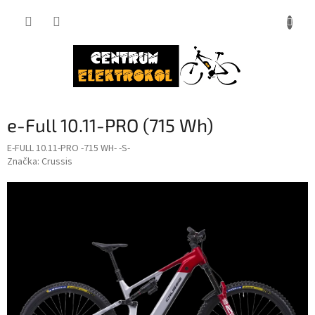
Přejít
na
obsah
e-Full 10.11-PRO (715 Wh)
E-FULL 10.11-PRO -715 WH- -S-
Značka:
Crussis