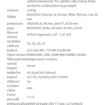
snížené hmotnosti. Pro zjištění váhy kola je třeba
nechat ho zvážit přímo na prodejně.
nosnost
120 kg
RACEFACE Chester AL 35 mm, šířka 780 mm, rise 20
řídítka
mm
představec
CRUSSIS AL 45 mm, úhel 0°, Ø 35 mm
gripy
RACEFACE Getta, 30 nebo 33 mm, černé
hlavové
ACROS tapered 1 1/8" - 1,5", ICR
složení
Výráběné
16, 18, 20, 22
velikosti
baterie
LG Li-Ion 36V / 715 Wh (19,88 Ah)
Výkon motoru
PANASONIC GXM, 250W (MAX 600W) 100 Nm
řídící jednotka
Integrovaná v motoru
snímač
torzní
šlapání
nabíječka
4 A (součást výbavy)
Dojezd
až 170, Zvýšený (150-170 km)
USB port
ne
Asistent
ano
chůze
Počet
1 x 12
převodů
přehazovačka
SRAM GX Eagle AXS T-Type, 12 rychlostí