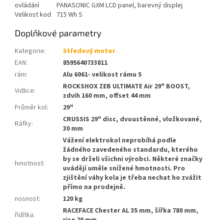
ovládání
PANASONIC GXM LCD panel, barevný displej
Velikost kod
715 Wh S
Doplňkové parametry
Kategorie
:
Středový motor
EAN
:
8595640733811
rám
:
Alu 6061- velikost rámu S
ROCKSHOX ZEB ULTIMATE Air 29" BOOST,
Vidlice
:
zdvih 160 mm, offset 44 mm
Průměr kol
:
29"
CRUSSIS 29" disc, dvoustěnné, vložkované,
Ráfky
:
30 mm
Vážení elektrokol neprobíhá podle
žádného zavedeného standardu, kterého
by se drželi všichni výrobci. Některé značky
hmotnost
:
uvádějí uměle snížené hmotnosti. Pro
zjištění váhy kola je třeba nechat ho zvážit
přímo na prodejně.
nosnost
:
120 kg
RACEFACE Chester AL 35 mm, šířka 780 mm,
řídítka
: