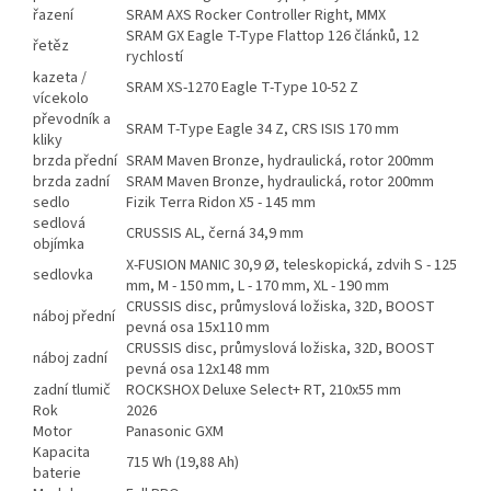
řazení
SRAM AXS Rocker Controller Right, MMX
SRAM GX Eagle T-Type Flattop 126 článků, 12
řetěz
rychlostí
kazeta /
SRAM XS-1270 Eagle T-Type 10-52 Z
vícekolo
převodník a
SRAM T-Type Eagle 34 Z, CRS ISIS 170 mm
kliky
brzda přední
SRAM Maven Bronze, hydraulická, rotor 200mm
brzda zadní
SRAM Maven Bronze, hydraulická, rotor 200mm
sedlo
Fizik Terra Ridon X5 - 145 mm
sedlová
CRUSSIS AL, černá 34,9 mm
objímka
X-FUSION MANIC 30,9 Ø, teleskopická, zdvih S - 125
sedlovka
mm, M - 150 mm, L - 170 mm, XL - 190 mm
CRUSSIS disc, průmyslová ložiska, 32D, BOOST
náboj přední
pevná osa 15x110 mm
CRUSSIS disc, průmyslová ložiska, 32D, BOOST
náboj zadní
pevná osa 12x148 mm
zadní tlumič
ROCKSHOX Deluxe Select+ RT, 210x55 mm
Rok
2026
Motor
Panasonic GXM
Kapacita
715 Wh (19,88 Ah)
baterie