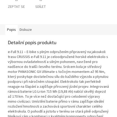
ZEPTAT SE
SDÍLET
Popis
Diskuze
Detailní popis produktu
e-Full 9.11 – E-bike s plným odpružením připravený na jakoukoli
trasu CRUSSIS e-Full 9.11 je celoodpružené horské elektrokolo s
výbornou ovladatelností a silným pohonem, navržené pro
nadšence do trailů i lesního terénu. Srdcem kola je středový
motor PANASONIC GX Ultimate s točivým momentem až 95 Nm,
který poskytuje dostatečnou sílu do každého výjezdu a plynulou
podporu i při náročném stoupání. Elektrokolo tak perfektně
reaguje na šlapání a zajišťuje přirozený jízdní projev. Integrovaná
rámová baterie LG Li-Ion 715 Wh (19,88 Ah) nabízí skvělý dojezd
až 170 km. To je více než dostačující pro celodenní výpravy
mimo civilizaci. Umístění baterie přímo v rámu zajišťuje ideální
rozložení hmotnosti a zachovává sportovní charakter celého
elektrokola. O pohodlí a jistotu v terénu se stará plně odpružený
hliníkový rám v kombinaci s kvalitními komponenty odpružení: