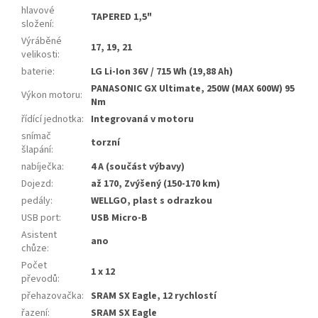
hlavové
TAPERED 1,5"
složení
:
Výráběné
17, 19, 21
velikosti
:
baterie
:
LG Li-Ion 36V / 715 Wh (19,88 Ah)
PANASONIC GX Ultimate, 250W (MAX 600W) 95
Výkon motoru
:
Nm
řídící jednotka
:
Integrovaná v motoru
snímač
torzní
šlapání
:
nabíječka
:
4 A (součást výbavy)
Dojezd
:
až 170, Zvýšený (150-170 km)
pedály
:
WELLGO, plast s odrazkou
USB port
:
USB Micro-B
Asistent
ano
chůze
:
Počet
1 x 12
převodů
:
přehazovačka
:
SRAM SX Eagle, 12 rychlostí
řazení
:
SRAM SX Eagle