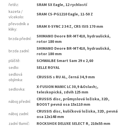
řetěz
:
SRAM SX Eagle, 12 rychlostí
kazeta /
SRAM CS-PG1210 Eagle, 11-50 Z
vícekolo
:
převodník a
SRAM X-SYNC 2 34 Z, CRS ISIS 170 mm
kliky
:
SHIMANO Deore BR-MT410, hydraulická,
brzda přední
:
rotor 180 mm
SHIMANO Deore BR-MT410, hydraulická,
brzda zadní
:
rotor 180 mm
pláště
:
SCHWALBE Smart Sam 29 x 2,60
sedlo
:
SELLE ROYAL
sedlová
CRUSSIS s RU AL, černá 34,9 mm
objímka
:
X-FUSION MANIC LC 30,9 &Oslash;,
sedlovka
:
teleskopická, zdvih 125 mm
CRUSSIS disc, průmyslová ložiska, 32D,
náboj přední
:
BOOST pevná osa 15x110 mm
CRUSSIS disc, kuličková ložiska, 32D, pevná
náboj zadní
:
osa 12x148 mm
zadní tlumič
:
ROCKSHOX DELUXE SELECT R, 210x55 mm