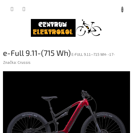
Přejít
na
obsah
e-Full 9.11-(715 Wh)
E-FULL 9.11--715 WH- -17-
Značka:
Crussis