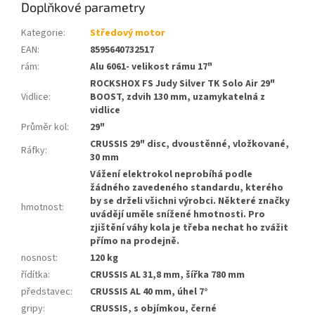
Doplňkové parametry
Kategorie
:
Středový motor
EAN
:
8595640732517
rám
:
Alu 6061- velikost rámu 17"
ROCKSHOX FS Judy Silver TK Solo Air 29"
Vidlice
:
BOOST, zdvih 130 mm, uzamykatelná z
vidlice
Průměr kol
:
29"
CRUSSIS 29" disc, dvoustěnné, vložkované,
Ráfky
:
30 mm
Vážení elektrokol neprobíhá podle
žádného zavedeného standardu, kterého
by se drželi všichni výrobci. Některé značky
hmotnost
:
uvádějí uměle snížené hmotnosti. Pro
zjištění váhy kola je třeba nechat ho zvážit
přímo na prodejně.
nosnost
:
120 kg
řídítka
:
CRUSSIS AL 31,8 mm, šířka 780 mm
představec
:
CRUSSIS AL 40 mm, úhel 7°
gripy
:
CRUSSIS, s objímkou, černé