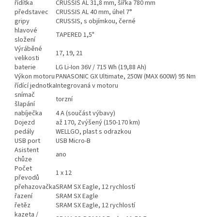
řídítka
CRUSSIS AL 31,8 mm, šířka 780 mm
představec
CRUSSIS AL 40 mm, úhel 7°
gripy
CRUSSIS, s objímkou, černé
hlavové
TAPERED 1,5"
složení
Výráběné
17, 19, 21
velikosti
baterie
LG Li-Ion 36V / 715 Wh (19,88 Ah)
Výkon motoru
PANASONIC GX Ultimate, 250W (MAX 600W) 95 Nm
řídící jednotka
Integrovaná v motoru
snímač
torzní
šlapání
nabíječka
4 A (součást výbavy)
Dojezd
až 170, Zvýšený (150-170 km)
pedály
WELLGO, plast s odrazkou
USB port
USB Micro-B
Asistent
ano
chůze
Počet
1 x 12
převodů
přehazovačka
SRAM SX Eagle, 12 rychlostí
řazení
SRAM SX Eagle
řetěz
SRAM SX Eagle, 12 rychlostí
kazeta /