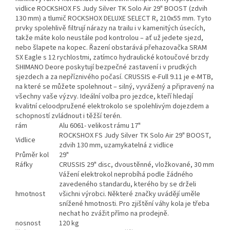
vidlice ROCKSHOX FS Judy Silver TK Solo Air 29" BOOST (zdvih
130 mm) a tlumič ROCKSHOX DELUXE SELECT R, 210x55 mm. Tyto
prvky spolehlivě filtrují nárazy na trailu i v kamenitých úsecích,
takže máte kolo neustále pod kontrolou – ať už jedete sjezd,
nebo šlapete na kopec. Řazení obstarává přehazovačka SRAM
SX Eagle s 12 rychlostmi, zatímco hydraulické kotoučové brzdy
SHIMANO Deore poskytují bezpečné zastavení i v prudkých
sjezdech a za nepříznivého počasí. CRUSSIS e-Full 9.11 je e-MTB,
na které se můžete spolehnout – silný, vyvážený a připravený na
všechny vaše výzvy. Ideální volba pro jezdce, kteří hledají
kvalitní celoodpružené elektrokolo se spolehlivým dojezdem a
schopností zvládnout i těžší terén.
rám
Alu 6061- velikost rámu 17"
ROCKSHOX FS Judy Silver TK Solo Air 29" BOOST,
Vidlice
zdvih 130 mm, uzamykatelná z vidlice
Průměr kol
29"
Ráfky
CRUSSIS 29" disc, dvoustěnné, vložkované, 30 mm
Vážení elektrokol neprobíhá podle žádného
zavedeného standardu, kterého by se drželi
hmotnost
všichni výrobci. Některé značky uvádějí uměle
snížené hmotnosti. Pro zjištění váhy kola je třeba
nechat ho zvážit přímo na prodejně.
nosnost
120 kg