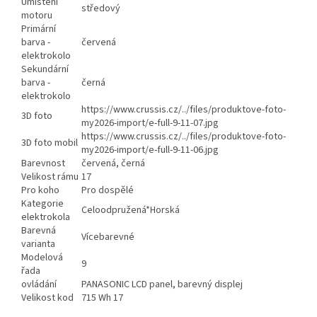
Umístění
středový
motoru
Primární
barva -
červená
elektrokolo
Sekundární
barva -
černá
elektrokolo
https://www.crussis.cz/../files/produktove-foto-
3D foto
my2026-import/e-full-9-11-07.jpg
https://www.crussis.cz/../files/produktove-foto-
3D foto mobil
my2026-import/e-full-9-11-06.jpg
Barevnost
červená, černá
Velikost rámu
17
Pro koho
Pro dospělé
Kategorie
Celoodpružená*Horská
elektrokola
Barevná
Vícebarevné
varianta
Modelová
9
řada
ovládání
PANASONIC LCD panel, barevný displej
Velikost kod
715 Wh 17