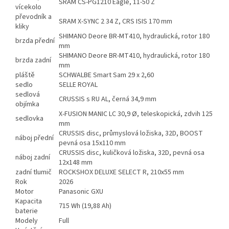
SRAM CS-PG1210 Eagle, 11-50 Z
vícekolo
převodník a
SRAM X-SYNC 2 34 Z, CRS ISIS 170 mm
kliky
SHIMANO Deore BR-MT410, hydraulická, rotor 180
brzda přední
mm
SHIMANO Deore BR-MT410, hydraulická, rotor 180
brzda zadní
mm
pláště
SCHWALBE Smart Sam 29 x 2,60
sedlo
SELLE ROYAL
sedlová
CRUSSIS s RU AL, černá 34,9 mm
objímka
X-FUSION MANIC LC 30,9 Ø, teleskopická, zdvih 125
sedlovka
mm
CRUSSIS disc, průmyslová ložiska, 32D, BOOST
náboj přední
pevná osa 15x110 mm
CRUSSIS disc, kuličková ložiska, 32D, pevná osa
náboj zadní
12x148 mm
zadní tlumič
ROCKSHOX DELUXE SELECT R, 210x55 mm
Rok
2026
Motor
Panasonic GXU
Kapacita
715 Wh (19,88 Ah)
baterie
Modely
Full