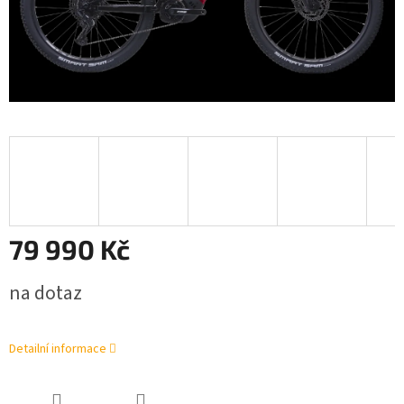
79 990 Kč
Měrná
na dotaz
cena:
Detailní informace