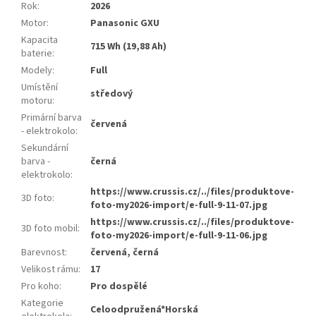
Rok
:
2026
Motor
:
Panasonic GXU
Kapacita
715 Wh (19,88 Ah)
baterie
:
Modely
:
Full
Umístění
středový
motoru
:
Primární barva
červená
- elektrokolo
:
Sekundární
barva -
černá
elektrokolo
:
https://www.crussis.cz/../files/produktove-
3D foto
:
foto-my2026-import/e-full-9-11-07.jpg
https://www.crussis.cz/../files/produktove-
3D foto mobil
:
foto-my2026-import/e-full-9-11-06.jpg
Barevnost
:
červená, černá
Velikost rámu
:
17
Pro koho
:
Pro dospělé
Kategorie
Celoodpružená*Horská