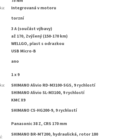
75 Nm
tka
:
Integrovaná v motoru
torzní
3 A (součást výbavy)
až 170, Zvýšený (150-170 km)
WELLGO, plast s odrazkou
USB Micro-B
ano
1 x 9
ka
:
SHIMANO Alivio RD-M3100-SGS, 9 rychlostí
SHIMANO Alivio SL-M3100, 9 rychlostí
KMC X9
SHIMANO CS-HG200-9, 9 rychlostí
Panasonic 38 Z, CRS 170 mm
SHIMANO BR-MT200, hydraulická, rotor 180
í
: