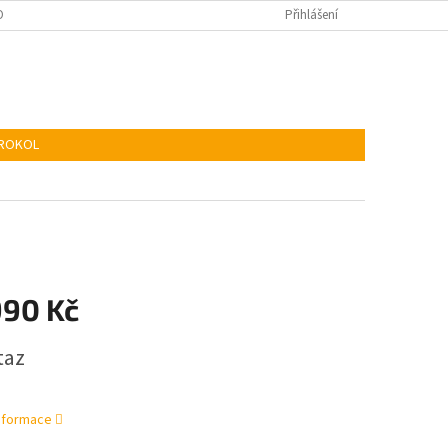
KIES
ADR
Přihlášení
TROKOL
990 Kč
taz
informace