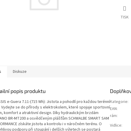
TISK
s
Diskuze
ailní popis produktu
Doplňko
SIS e-Guera 7.11-(715 Wh): Jistota a pohodlí pro každou terénní
Kategorie
:
! Vydejte se do přírody s elektrokolem, které spojuje sportovní
EAN
:
n, komfort a atraktivní design. Díky hydraulickým brzdám
rám
:
ANO BR-MT200 a osvědčeným plášťům SCHWALBE SMART SAM
ORMANCE získáte jistotu a kontrolu i v náročném terénu. O
Vidlice
:
ehlivou podporu při stoupání i delších výletech se postará