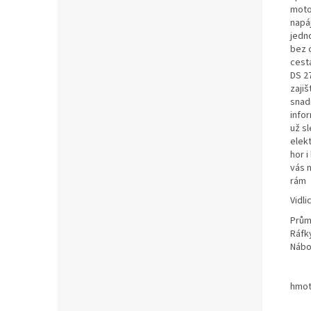
moto
napáj
jedno
bez 
cest
DS 2
zajiš
snad
info
už sl
elek
hor i
vás 
rám
Vidli
Prům
Ráfk
Nábo
hmot