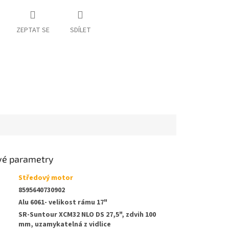
ZEPTAT SE
SDÍLET
vé parametry
Středový motor
8595640730902
Alu 6061- velikost rámu 17"
SR-Suntour XCM32 NLO DS 27,5", zdvih 100
mm, uzamykatelná z vidlice