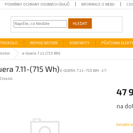
PODMÍNKY OCHRANY OSOBNÍCH ÚDAJŮ
INFORMACE O WEBU
COO
HLEDAT
EKTROKOLO
REPASE BATERIÍ
KONTAKTY
PŮJČOVNA ELEK
motor
e-Guera 7.11-(715 Wh)
era 7.11-(715 Wh)
E-GUERA 7.11--715 WH- -17-
Crussis
47 
Měrná
na do
cena:
Detailní 