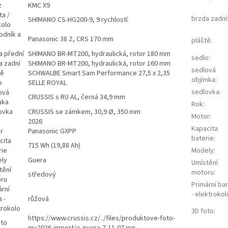
z
KMC X9
ta /
brzda zadní
SHIMANO CS-HG200-9, 9 rychlostí
kolo
odník a
Panasonic 38 Z, CRS 170 mm
pláště
:
a přední
SHIMANO BR-MT200, hydraulická, rotor 180 mm
sedlo
:
a zadní
SHIMANO BR-MT200, hydraulická, rotor 160 mm
sedlová
tě
SCHWALBE Smart Sam Performance 27,5 x 2,35
objímka
:
o
SELLE ROYAL
sedlovka
:
ová
CRUSSIS s RU AL, černá 34,9 mm
mka
Rok
:
ovka
CRUSSIS se zámkem, 30,9 Ø, 350 mm
Motor
:
2026
Kapacita
r
Panasonic GXPP
baterie
:
cita
715 Wh (19,88 Ah)
rie
Modely
:
ly
Guera
Umístění
tění
motoru
:
středový
ru
Primární ba
ární
- elektrokol
 -
růžová
trokolo
3D foto
:
https://www.crussis.cz/../files/produktove-foto-
oto
my2026-import/e-guera-7-11-07.jpg