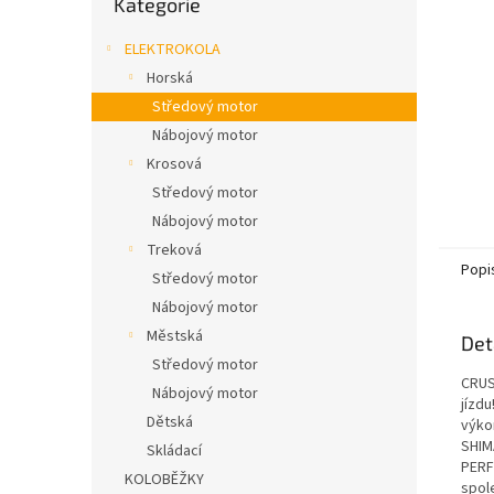
Kategorie
n
kategorie
e
ELEKTROKOLA
l
Horská
Středový motor
Nábojový motor
Krosová
Středový motor
Nábojový motor
Treková
Popi
Středový motor
Nábojový motor
Městská
Det
Středový motor
CRUS
Nábojový motor
jízdu
Dětská
výko
SHIM
Skládací
PERF
KOLOBĚŽKY
spol