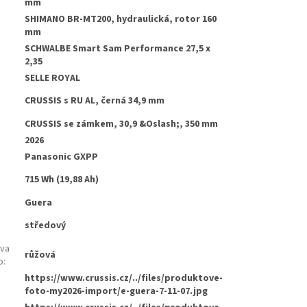
mm
SHIMANO BR-MT200, hydraulická, rotor 160
:
mm
SCHWALBE Smart Sam Performance 27,5 x
2,35
SELLE ROYAL
CRUSSIS s RU AL, černá 34,9 mm
CRUSSIS se zámkem, 30,9 &Oslash;, 350 mm
2026
Panasonic GXPP
715 Wh (19,88 Ah)
Guera
středový
rva
růžová
o
:
https://www.crussis.cz/../files/produktove-
foto-my2026-import/e-guera-7-11-07.jpg