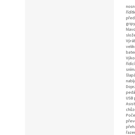
nosn
řídít
před
grip
hlav
slož
Výrá
velik
bate
Výko
řídíc
sním
šlapá
nabí
Doje
pedá
USB 
Asis
chůz
Poče
přev
přeh
řaze