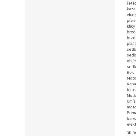
řetě
kaze
více
přev
kliky
brzd
brzd
pláš
sedl
sedl
objí
sedl
Rok
Moto
Kapa
bate
Mode
Umís
moto
Prim
barva
elek
3D f