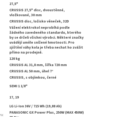
27,5"
CRUSSIS 27,5" disc, dvoustěnné,
vložkované, 30 mm
CRUSSIS disc, ložisko věneček, 32D
Vážení elektrokol neprobíhá podle
žádného zavedeného standardu, kterého
by se drželi všichni výrobci. Některé značky
uvádějí uměle snížené hmotnosti. Pro
zjištění váhy kola je třeba nechat ho zvážit
přímo na prodejně.
120 kg
CRUSSIS AL 31,8 mm, šířka 720 mm
:
CRUSSIS AL 50 mm, úhel 7°
CRUSSIS, s objímkou, černé
SEMI 1 1/8"
17, 19
LG Li-Ion 36V / 715 Wh (19,88 Ah)
PANASONIC GX Power Plus, 250W (MAX 450W)
ru
: