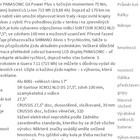
r PANASONIC GX Power Plus s točivým momentem 75 Nm,
Průměr kol
:
ený baterií LG Li-Ion 715 Wh (19,88 Ah). Dojezd až 170 km na
Ráfky
:
 nabití vám umožní objevovat lesní traily i kopcovité krajiny
obav z vybití. Pro pohodlnou jízdu v terénu i na zpevněných
Náboje
:
ách je kolo vybaveno odpruženou vidlicí SUNTOUR XCM32 NLO
7,5"; se zdvihem 100 mm a možností uzamčení. Přesné řazení
ťuje přehazovačka SHIMANO Alivio s 9 rychlostmi, takže si
no přizpůsobíte jízdu aktuálním podmínkám. Veškeré důležité
hmotnost
:
rmace přehledně zobrazí barevný LCD displej PANASONIC – ať
edujete aktuální rychlost, dojezd nebo stav baterie. S
trokolem e-Guera 7.11-(715 Wh) se můžete s důvěrou vydat do
 lesních cest. Užijte si každou jízdu naplno – s výbavou, která
nosnost
:
nezklame.
řídítka
:
Alu 6061- velikost rámu 17"
představec
SR-Suntour XCM32 NLO DS 27,5", zdvih 100 mm,
ce
gripy
:
uzamykatelná z vidlice
ěr kol
27,5"
hlavové
y
CRUSSIS 27,5" disc, dvoustěnné, vložkované, 30 mm
složení
:
je
CRUSSIS disc, ložisko věneček, 32D
Výráběné
Vážení elektrokol neprobíhá podle žádného
velikosti
:
zavedeného standardu, kterého by se drželi všichni
baterie
:
nost
výrobci. Některé značky uvádějí uměle snížené
hmotnosti. Pro zjištění váhy kola je třeba nechat ho
Výkon moto