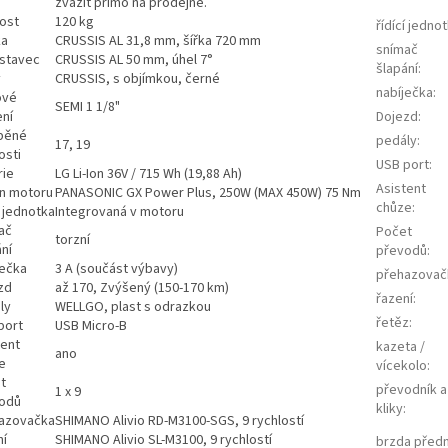
zvážit přímo na prodejně.
ost
120 kg
řídící jedno
ka
CRUSSIS AL 31,8 mm, šířka 720 mm
snímač
stavec
CRUSSIS AL 50 mm, úhel 7°
šlapání
:
y
CRUSSIS, s objímkou, černé
nabíječka
:
ové
SEMI 1 1/8"
ení
Dojezd
:
běné
pedály
:
17, 19
osti
USB port
:
rie
LG Li-Ion 36V / 715 Wh (19,88 Ah)
Asistent
n motoru
PANASONIC GX Power Plus, 250W (MAX 450W) 75 Nm
chůze
:
í jednotka
Integrovaná v motoru
ač
Počet
torzní
ní
převodů
:
ječka
3 A (součást výbavy)
přehazovač
zd
až 170, Zvýšený (150-170 km)
řazení
:
ly
WELLGO, plast s odrazkou
řetěz
:
port
USB Micro-B
tent
kazeta /
ano
e
vícekolo
:
t
převodník a
1 x 9
odů
kliky
:
azovačka
SHIMANO Alivio RD-M3100-SGS, 9 rychlostí
ní
SHIMANO Alivio SL-M3100, 9 rychlostí
brzda předn