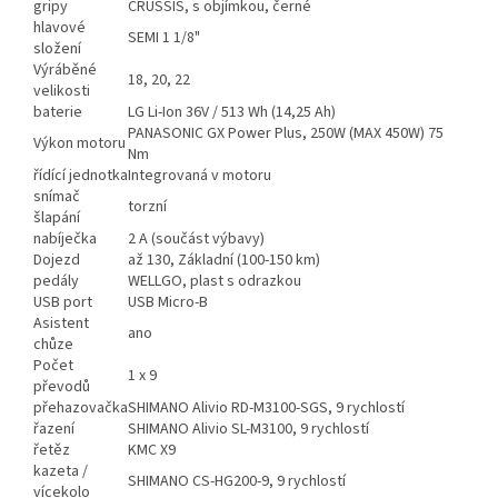
gripy
CRUSSIS, s objímkou, černé
hlavové
SEMI 1 1/8"
složení
Výráběné
18, 20, 22
velikosti
baterie
LG Li-Ion 36V / 513 Wh (14,25 Ah)
PANASONIC GX Power Plus, 250W (MAX 450W) 75
Výkon motoru
Nm
řídící jednotka
Integrovaná v motoru
snímač
torzní
šlapání
nabíječka
2 A (součást výbavy)
Dojezd
až 130, Základní (100-150 km)
pedály
WELLGO, plast s odrazkou
USB port
USB Micro-B
Asistent
ano
chůze
Počet
1 x 9
převodů
přehazovačka
SHIMANO Alivio RD-M3100-SGS, 9 rychlostí
řazení
SHIMANO Alivio SL-M3100, 9 rychlostí
řetěz
KMC X9
kazeta /
SHIMANO CS-HG200-9, 9 rychlostí
vícekolo