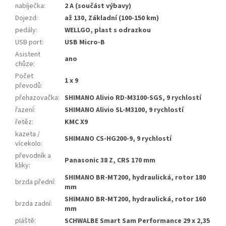
nabíječka
:
2 A (součást výbavy)
Dojezd
:
až 130, Základní (100-150 km)
pedály
:
WELLGO, plast s odrazkou
USB port
:
USB Micro-B
Asistent
ano
chůze
:
Počet
1 x 9
převodů
:
přehazovačka
:
SHIMANO Alivio RD-M3100-SGS, 9 rychlostí
řazení
:
SHIMANO Alivio SL-M3100, 9 rychlostí
řetěz
:
KMC X9
kazeta /
SHIMANO CS-HG200-9, 9 rychlostí
vícekolo
:
převodník a
Panasonic 38 Z, CRS 170 mm
kliky
:
SHIMANO BR-MT200, hydraulická, rotor 180
brzda přední
:
mm
SHIMANO BR-MT200, hydraulická, rotor 160
brzda zadní
:
mm
pláště
:
SCHWALBE Smart Sam Performance 29 x 2,35