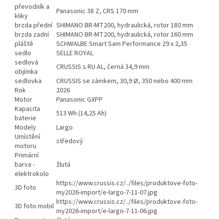
převodník a
Panasonic 38 Z, CRS 170 mm
kliky
brzda přední
SHIMANO BR-MT200, hydraulická, rotor 180 mm
brzda zadní
SHIMANO BR-MT200, hydraulická, rotor 160 mm
pláště
SCHWALBE Smart Sam Performance 29 x 2,35
sedlo
SELLE ROYAL
sedlová
CRUSSIS s RU AL, černá 34,9 mm
objímka
sedlovka
CRUSSIS se zámkem, 30,9 Ø, 350 nebo 400 mm
Rok
2026
Motor
Panasonic GXPP
Kapacita
513 Wh (14,25 Ah)
baterie
Modely
Largo
Umístění
středový
motoru
Primární
barva -
žlutá
elektrokolo
https://www.crussis.cz/../files/produktove-foto-
3D foto
my2026-import/e-largo-7-11-07.jpg
https://www.crussis.cz/../files/produktove-foto-
3D foto mobil
my2026-import/e-largo-7-11-06.jpg