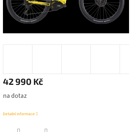
42 990 Kč
Měrná
na dotaz
cena:
Detailní informace