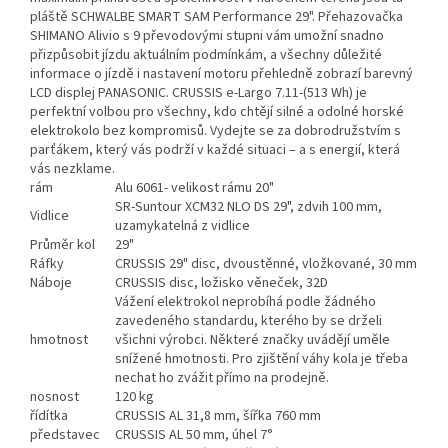
pláště SCHWALBE SMART SAM Performance 29". Přehazovačka
SHIMANO Alivio s 9 převodovými stupni vám umožní snadno
přizpůsobit jízdu aktuálním podmínkám, a všechny důležité
informace o jízdě i nastavení motoru přehledně zobrazí barevný
LCD displej PANASONIC. CRUSSIS e-Largo 7.11-(513 Wh) je
perfektní volbou pro všechny, kdo chtějí silné a odolné horské
elektrokolo bez kompromisů. Vydejte se za dobrodružstvím s
parťákem, který vás podrží v každé situaci – a s energií, která
vás nezklame.
rám
Alu 6061- velikost rámu 20"
SR-Suntour XCM32 NLO DS 29", zdvih 100 mm,
Vidlice
uzamykatelná z vidlice
Průměr kol
29"
Ráfky
CRUSSIS 29" disc, dvoustěnné, vložkované, 30 mm
Náboje
CRUSSIS disc, ložisko věneček, 32D
Vážení elektrokol neprobíhá podle žádného
zavedeného standardu, kterého by se drželi
hmotnost
všichni výrobci. Některé značky uvádějí uměle
snížené hmotnosti. Pro zjištění váhy kola je třeba
nechat ho zvážit přímo na prodejně.
nosnost
120 kg
řídítka
CRUSSIS AL 31,8 mm, šířka 760 mm
představec
CRUSSIS AL 50 mm, úhel 7°