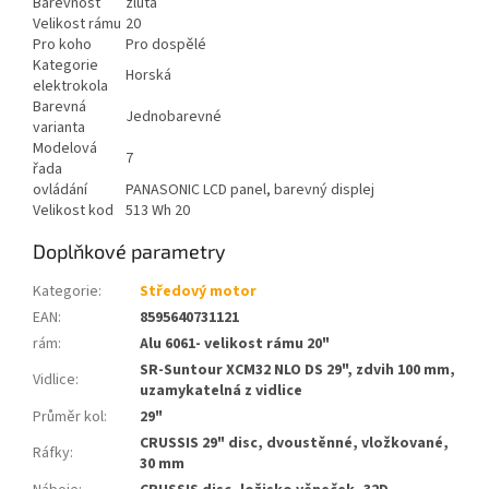
Barevnost
žlutá
Velikost rámu
20
Pro koho
Pro dospělé
Kategorie
Horská
elektrokola
Barevná
Jednobarevné
varianta
Modelová
7
řada
ovládání
PANASONIC LCD panel, barevný displej
Velikost kod
513 Wh 20
Doplňkové parametry
Kategorie
:
Středový motor
EAN
:
8595640731121
rám
:
Alu 6061- velikost rámu 20"
SR-Suntour XCM32 NLO DS 29", zdvih 100 mm,
Vidlice
:
uzamykatelná z vidlice
Průměr kol
:
29"
CRUSSIS 29" disc, dvoustěnné, vložkované,
Ráfky
:
30 mm