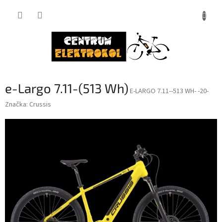
Přejít
na
obsah
e-Largo 7.11-(513 Wh)
E-LARGO 7.11--513 WH- -20-
Značka:
Crussis