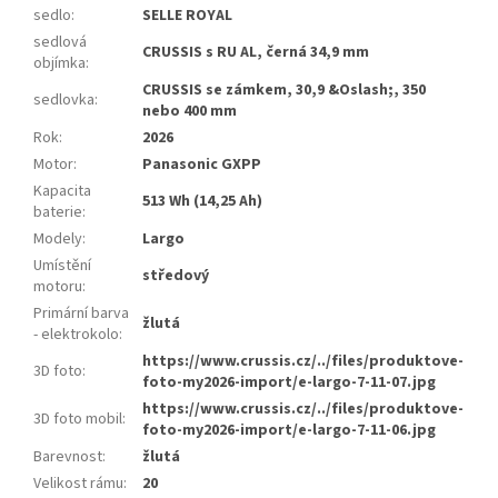
sedlo
:
SELLE ROYAL
sedlová
CRUSSIS s RU AL, černá 34,9 mm
objímka
:
CRUSSIS se zámkem, 30,9 &Oslash;, 350
sedlovka
:
nebo 400 mm
Rok
:
2026
Motor
:
Panasonic GXPP
Kapacita
513 Wh (14,25 Ah)
baterie
:
Modely
:
Largo
Umístění
středový
motoru
:
Primární barva
žlutá
- elektrokolo
:
https://www.crussis.cz/../files/produktove-
3D foto
:
foto-my2026-import/e-largo-7-11-07.jpg
https://www.crussis.cz/../files/produktove-
3D foto mobil
:
foto-my2026-import/e-largo-7-11-06.jpg
Barevnost
:
žlutá
Velikost rámu
:
20