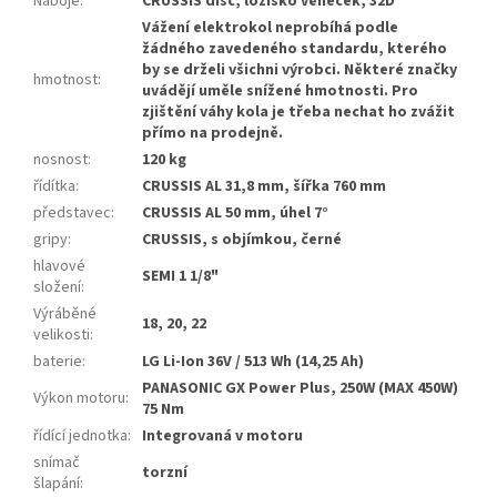
Náboje
:
CRUSSIS disc, ložisko věneček, 32D
Vážení elektrokol neprobíhá podle
žádného zavedeného standardu, kterého
by se drželi všichni výrobci. Některé značky
hmotnost
:
uvádějí uměle snížené hmotnosti. Pro
zjištění váhy kola je třeba nechat ho zvážit
přímo na prodejně.
nosnost
:
120 kg
řídítka
:
CRUSSIS AL 31,8 mm, šířka 760 mm
představec
:
CRUSSIS AL 50 mm, úhel 7°
gripy
:
CRUSSIS, s objímkou, černé
hlavové
SEMI 1 1/8"
složení
:
Výráběné
18, 20, 22
velikosti
:
baterie
:
LG Li-Ion 36V / 513 Wh (14,25 Ah)
PANASONIC GX Power Plus, 250W (MAX 450W)
Výkon motoru
:
75 Nm
řídící jednotka
:
Integrovaná v motoru
snímač
torzní
šlapání
: