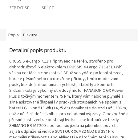
ZEPTAT SE
SDÍLET
Popis
Diskuze
Detailní popis produktu
CRUSSIS e-Largo 7.11: Připraveno na terén, stvořeno pro
dobrodružství! S elektrokolem CRUSSIS e-Largo 7.11-(513 Wh)
vás na cestách nic nezastaví. Ať už se vydáte po lesní stezce,
horské pěšině nebo do otevřené přírody, tento model vám
poskytne ideální kombinaci rychlosti, stability a komfortu.
Srdcem kola je výkonný středový motor PANASONIC GX Power
Plus s točivým momentem 75 Nm, který vám nabídne plynulé a
silné asistované šlapání i v prudkých stoupáních. Ve spojení s
baterií LG Li-Ion 513 Wh (14,25 Ah) dosáhnete dojezdu až 130 km,
což z něj činí ideální volbu i pro celodenní výpravy. O bezpečné a
přesné zastavení se postarají hydraulické kotoučové brzdy
SHIMANO BR-MT200 a pohodlnou jízdu na jakémkoli povrchu
zajistí odpružená vidlice SUNTOUR XCM32 NLO DS 29". Pro
maximální přilnavost a spolehlivost i v náročném terénu jsou tu