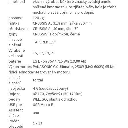
hmotnost
všichni výrobci. Některé značky uvádějí uměle
snížené hmotnosti. Pro zjištění váhy kola je třeba
nechat ho zvážit přímo na prodejně.
nosnost
120 kg
řídítka
CRUSSIS AL 31,8 mm, šířka 780 mm
představec
CRUSSIS AL 40 mm, úhel 7°
gripy
CRUSSIS, s objímkou, černé
hlavové
TAPERED 1,5"
složení
Výráběné
15, 17, 19, 21
velikosti
baterie
LG Li-Ion 36V / 715 Wh (19,88 Ah)
Výkon motoru
PANASONIC GX Ultimate, 250W (MAX 600W) 95 Nm
řídící jednotka
Integrovaná v motoru
snímač
torzní
šlapání
nabíječka
4 A (součást výbavy)
Dojezd
až 170, Zvýšený (150-170 km)
pedály
WELLGO, plast s odrazkou
USB port
USB Micro-B
Asistent
ano
chůze
Počet
1 x 12
převodů