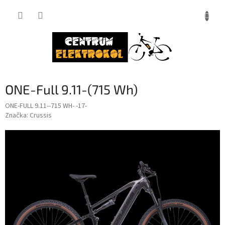
Přejít
na
obsah
ONE-Full 9.11-(715 Wh)
ONE-FULL 9.11--715 WH- -17-
Značka:
Crussis