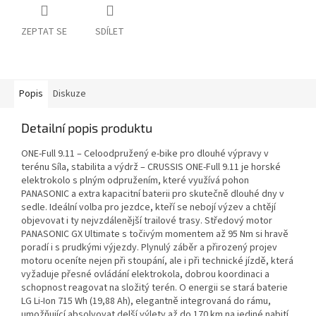
ZEPTAT SE
SDÍLET
Popis
Diskuze
Detailní popis produktu
ONE-Full 9.11 – Celoodpružený e-bike pro dlouhé výpravy v
terénu Síla, stabilita a výdrž – CRUSSIS ONE-Full 9.11 je horské
elektrokolo s plným odpružením, které využívá pohon
PANASONIC a extra kapacitní baterii pro skutečně dlouhé dny v
sedle. Ideální volba pro jezdce, kteří se nebojí výzev a chtějí
objevovat i ty nejvzdálenější trailové trasy. Středový motor
PANASONIC GX Ultimate s točivým momentem až 95 Nm si hravě
poradí i s prudkými výjezdy. Plynulý záběr a přirozený projev
motoru oceníte nejen při stoupání, ale i při technické jízdě, která
vyžaduje přesné ovládání elektrokola, dobrou koordinaci a
schopnost reagovat na složitý terén. O energii se stará baterie
LG Li-Ion 715 Wh (19,88 Ah), elegantně integrovaná do rámu,
umožňující absolvovat delší výlety až do 170 km na jediné nabití.