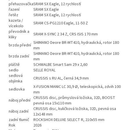
přehazovačka
SRAM SX Eagle, 12 rychlostí
řazení
SRAM SX Eagle
řetěz
SRAM SX Eagle, 12 rychlostí
kazeta /
SRAM CS-PG1210 Eagle, 11-50 Z
vícekolo
převodník a
SRAM X-SYNC 2 34 Z, CRS ISIS 170 mm
kliky
SHIMANO Deore BR-MT410, hydraulická, rotor 180
brzda přední
mm
SHIMANO Deore BR-MT410, hydraulická, rotor 180
brzda zadní
mm
pláště
SCHWALBE Smart Sam 29 x 2,60
sedlo
SELLE ROYAL
sedlová
CRUSSIS s RU AL, černá 34,9 mm
objímka
X-FUSION MANIC LC 30,9 Ø, teleskopická, zdvih 100
sedlovka
mm
CRUSSIS disc, průmyslová ložiska, 32D, BOOST
náboj přední
pevná osa 15x110 mm
CRUSSIS disc, kuličková ložiska, 32D, pevná osa
náboj zadní
12x148 mm
zadní tlumič
ROCKSHOX DELUXE SELECT R, 210x55 mm
Rok
2026