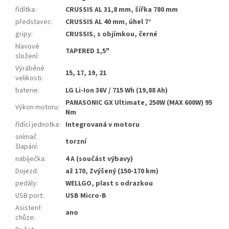
řídítka
:
CRUSSIS AL 31,8 mm, šířka 780 mm
představec
:
CRUSSIS AL 40 mm, úhel 7°
gripy
:
CRUSSIS, s objímkou, černé
hlavové
TAPERED 1,5"
složení
:
Výráběné
15, 17, 19, 21
velikosti
:
baterie
:
LG Li-Ion 36V / 715 Wh (19,88 Ah)
PANASONIC GX Ultimate, 250W (MAX 600W) 95
Výkon motoru
:
Nm
řídící jednotka
:
Integrovaná v motoru
snímač
torzní
šlapání
:
nabíječka
:
4 A (součást výbavy)
Dojezd
:
až 170, Zvýšený (150-170 km)
pedály
:
WELLGO, plast s odrazkou
USB port
:
USB Micro-B
Asistent
ano
chůze
: