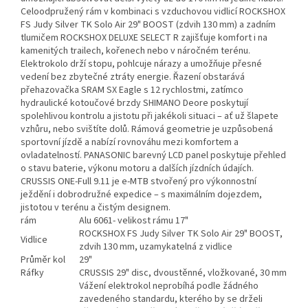
Celoodpružený rám v kombinaci s vzduchovou vidlicí ROCKSHOX
FS Judy Silver TK Solo Air 29" BOOST (zdvih 130 mm) a zadním
tlumičem ROCKSHOX DELUXE SELECT R zajišťuje komfort i na
kamenitých trailech, kořenech nebo v náročném terénu.
Elektrokolo drží stopu, pohlcuje nárazy a umožňuje přesné
vedení bez zbytečné ztráty energie. Řazení obstarává
přehazovačka SRAM SX Eagle s 12 rychlostmi, zatímco
hydraulické kotoučové brzdy SHIMANO Deore poskytují
spolehlivou kontrolu a jistotu při jakékoli situaci – ať už šlapete
vzhůru, nebo svištíte dolů. Rámová geometrie je uzpůsobená
sportovní jízdě a nabízí rovnováhu mezi komfortem a
ovladatelností. PANASONIC barevný LCD panel poskytuje přehled
o stavu baterie, výkonu motoru a dalších jízdních údajích.
CRUSSIS ONE-Full 9.11 je e-MTB stvořený pro výkonnostní
ježdění i dobrodružné expedice – s maximálním dojezdem,
jistotou v terénu a čistým designem.
rám
Alu 6061- velikost rámu 17"
ROCKSHOX FS Judy Silver TK Solo Air 29" BOOST,
Vidlice
zdvih 130 mm, uzamykatelná z vidlice
Průměr kol
29"
Ráfky
CRUSSIS 29" disc, dvoustěnné, vložkované, 30 mm
Vážení elektrokol neprobíhá podle žádného
zavedeného standardu, kterého by se drželi