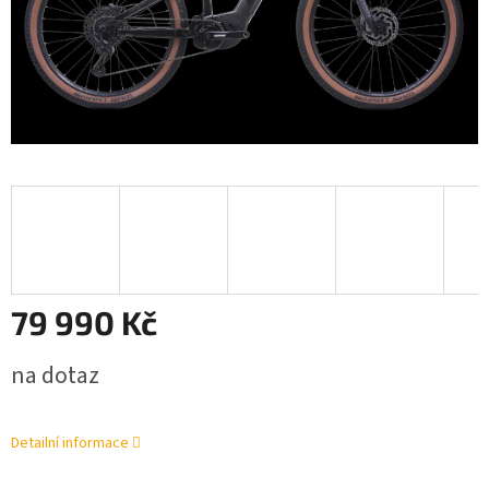
79 990 Kč
Měrná
na dotaz
cena:
Detailní informace