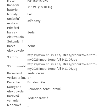
Motor
Panasonic GXU
Kapacita
715 Wh (19,88 Ah)
baterie
Modely
Full
Umístění
středový
motoru
Primární
barva -
šedá
elektrokolo
Sekundární
barva -
černá
elektrokolo
https://www.crussis.cz/../files/produktove-foto-
3D foto
my2026-import/one-full-9-11-07.jpg
https://www.crussis.cz/../files/produktove-foto-
3D foto mobil
my2026-import/one-full-9-11-06.jpg
Barevnost
šedá, černá
Velikost rámu
17
Pro koho
Pro dospělé
Kategorie
Celoodpružená*Horská
elektrokola
Barevná
Jednobarevné
varianta
Modelová