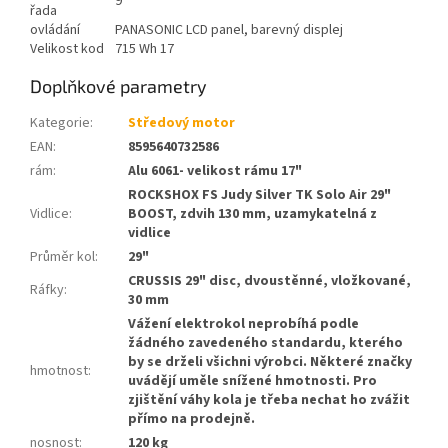
9
řada
ovládání
PANASONIC LCD panel, barevný displej
Velikost kod
715 Wh 17
Doplňkové parametry
Kategorie
:
Středový motor
EAN
:
8595640732586
rám
:
Alu 6061- velikost rámu 17"
ROCKSHOX FS Judy Silver TK Solo Air 29"
Vidlice
:
BOOST, zdvih 130 mm, uzamykatelná z
vidlice
Průměr kol
:
29"
CRUSSIS 29" disc, dvoustěnné, vložkované,
Ráfky
:
30 mm
Vážení elektrokol neprobíhá podle
žádného zavedeného standardu, kterého
by se drželi všichni výrobci. Některé značky
hmotnost
:
uvádějí uměle snížené hmotnosti. Pro
zjištění váhy kola je třeba nechat ho zvážit
přímo na prodejně.
nosnost
:
120 kg