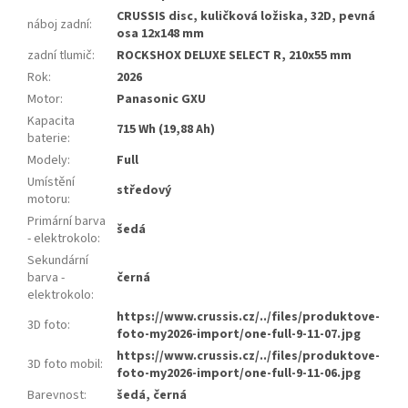
CRUSSIS disc, kuličková ložiska, 32D, pevná
náboj zadní
:
osa 12x148 mm
zadní tlumič
:
ROCKSHOX DELUXE SELECT R, 210x55 mm
Rok
:
2026
Motor
:
Panasonic GXU
Kapacita
715 Wh (19,88 Ah)
baterie
:
Modely
:
Full
Umístění
středový
motoru
:
Primární barva
šedá
- elektrokolo
:
Sekundární
barva -
černá
elektrokolo
:
https://www.crussis.cz/../files/produktove-
3D foto
:
foto-my2026-import/one-full-9-11-07.jpg
https://www.crussis.cz/../files/produktove-
3D foto mobil
:
foto-my2026-import/one-full-9-11-06.jpg
Barevnost
:
šedá, černá