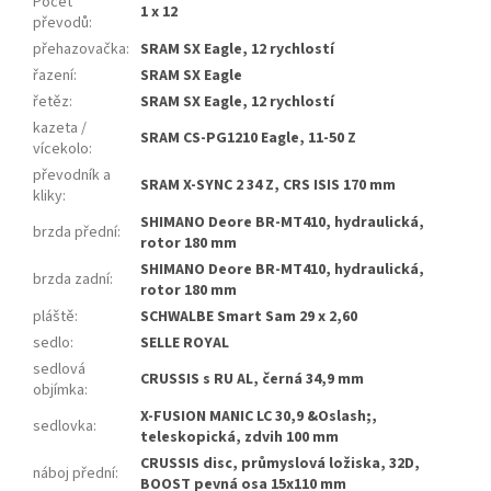
Počet
1 x 12
převodů
:
přehazovačka
:
SRAM SX Eagle, 12 rychlostí
řazení
:
SRAM SX Eagle
řetěz
:
SRAM SX Eagle, 12 rychlostí
kazeta /
SRAM CS-PG1210 Eagle, 11-50 Z
vícekolo
:
převodník a
SRAM X-SYNC 2 34 Z, CRS ISIS 170 mm
kliky
:
SHIMANO Deore BR-MT410, hydraulická,
brzda přední
:
rotor 180 mm
SHIMANO Deore BR-MT410, hydraulická,
brzda zadní
:
rotor 180 mm
pláště
:
SCHWALBE Smart Sam 29 x 2,60
sedlo
:
SELLE ROYAL
sedlová
CRUSSIS s RU AL, černá 34,9 mm
objímka
:
X-FUSION MANIC LC 30,9 &Oslash;,
sedlovka
:
teleskopická, zdvih 100 mm
CRUSSIS disc, průmyslová ložiska, 32D,
náboj přední
:
BOOST pevná osa 15x110 mm