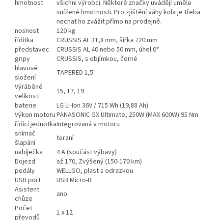
hmotnost
všichni výrobci. Některé značky uvádějí uměle
snížené hmotnosti. Pro zjištění váhy kola je třeba
nechat ho zvážit přímo na prodejně.
nosnost
120 kg
řídítka
CRUSSIS AL 31,8 mm, šířka 720 mm
představec
CRUSSIS AL 40 nebo 50 mm, úhel 0°
gripy
CRUSSIS, s objímkou, černé
hlavové
TAPERED 1,5"
složení
Výráběné
15, 17, 19
velikosti
baterie
LG Li-Ion 36V / 715 Wh (19,88 Ah)
Výkon motoru
PANASONIC GX Ultimate, 250W (MAX 600W) 95 Nm
řídící jednotka
Integrovaná v motoru
snímač
torzní
šlapání
nabíječka
4 A (součást výbavy)
Dojezd
až 170, Zvýšený (150-170 km)
pedály
WELLGO, plast s odrazkou
USB port
USB Micro-B
Asistent
ano
chůze
Počet
1 x 12
převodů