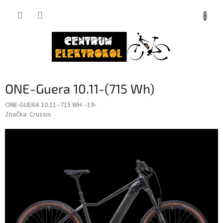
Přejít
na
obsah
ONE-Guera 10.11-(715 Wh)
ONE-GUERA 10.11--715 WH- -19-
Značka:
Crussis