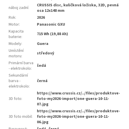
CRUSSIS disc, kuličková ložiska, 32D, pevná
náboj zadní
:
osa 12x148 mm
Rok
:
2026
Motor
:
Panasonic GXU
Kapacita
715 Wh (19,88 Ah)
baterie
:
Modely
:
Guera
Umístění
středový
motoru
:
Primární barva
šedá
- elektrokolo
:
Sekundární
barva -
černá
elektrokolo
:
https://www.crussis.cz/../files/produktove-
3D foto
:
foto-my2026-import/one-guera-10-11-
07.jpg
https://www.crussis.cz/../files/produktove-
3D foto mobil
:
foto-my2026-import/one-guera-10-11-
06.jpg