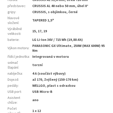
řídítka
:
CRUSSIS AL 31,8 mm, šířka 720 mm
představec
:
CRUSSIS AL 40 nebo 50 mm, úhel 0°
gripy
:
CRUSSIS, s objímkou, černé
hlavové
TAPERED 1,5"
složení
:
Výráběné
15, 17, 19
velikosti
:
baterie
:
LG Li-Ion 36V / 715 Wh (19,88 Ah)
PANASONIC GX Ultimate, 250W (MAX 600W) 95
Výkon motoru
:
Nm
řídící jednotka
:
Integrovaná v motoru
snímač
torzní
šlapání
:
nabíječka
:
4 A (součást výbavy)
Dojezd
:
až 170, Zvýšený (150-170 km)
pedály
:
WELLGO, plast s odrazkou
USB port
:
USB Micro-B
Asistent
ano
chůze
:
Počet
1 x 12