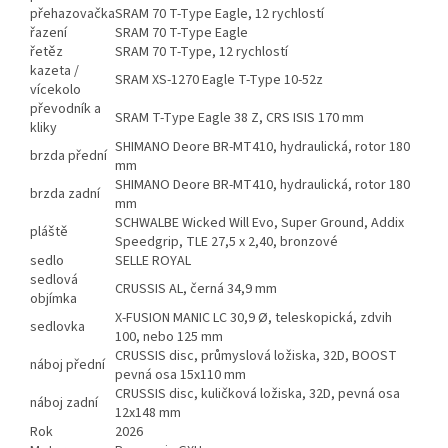
přehazovačka
SRAM 70 T-Type Eagle, 12 rychlostí
řazení
SRAM 70 T-Type Eagle
řetěz
SRAM 70 T-Type, 12 rychlostí
kazeta /
SRAM XS-1270 Eagle T-Type 10-52z
vícekolo
převodník a
SRAM T-Type Eagle 38 Z, CRS ISIS 170 mm
kliky
SHIMANO Deore BR-MT410, hydraulická, rotor 180
brzda přední
mm
SHIMANO Deore BR-MT410, hydraulická, rotor 180
brzda zadní
mm
SCHWALBE Wicked Will Evo, Super Ground, Addix
pláště
Speedgrip, TLE 27,5 x 2,40, bronzové
sedlo
SELLE ROYAL
sedlová
CRUSSIS AL, černá 34,9 mm
objímka
X-FUSION MANIC LC 30,9 Ø, teleskopická, zdvih
sedlovka
100, nebo 125 mm
CRUSSIS disc, průmyslová ložiska, 32D, BOOST
náboj přední
pevná osa 15x110 mm
CRUSSIS disc, kuličková ložiska, 32D, pevná osa
náboj zadní
12x148 mm
Rok
2026