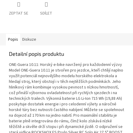
ZEPTAT SE
SDÍLET
Popis
Diskuze
Detailní popis produktu
ONE-Guera 10.11: Horský e-bike navržený pro každodenní výzvy
Model ONE-Guera 10.11 je stvořen pro jezdce, kteří chtějí naplno
využít potenciál nejnovějšího modelu horského elektrokola a
hledají stroj, který obstojí i v těch nejtěžších podmínkách. Jeho
hliníkový rám kombinuje vysokou pevnost s nízkou hmotností,
což přináší výbornou ovladatelnost při rychlých sjezdech i na
technických trailech. Výkonná baterie LG Li-Ion 715 Wh (19,88 Ah)
poskytuje dostatek energie i pro celodenní výlety a náročné
horské túry bez nutnosti častého nabíjení. Můžete se spolehnout
na dojezd až 170 km na jedno nabití. Pro maximální stabilitu je
baterie plně integrována do rámu, čímž kolo získává nízké
těžiště a skvěle drží stopu i při dynamické jízdě. O odpružení se
stará vidlice ROCKSHOX FS Psylo Silver RC Solo Air 27,5" BOOST