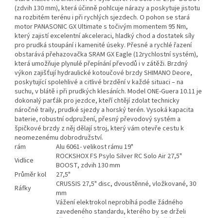
(zdvih 130 mm), která účinně pohlcuje nárazy a poskytuje jistotu
na rozbitém terénu i při rychlých sjezdech. O pohon se stará
motor PANASONIC GX Ultimate s točivým momentem 95 Nm,
který zajistí excelentní akceleraci, hladký chod a dostatek síly
pro prudká stoupání i kamenité úseky. Přesné a rychlé řazení
obstarává přehazovačka SRAM GX Eagle (12rychlostní systém),
která umožňuje plynulé přepínání převodů i v zátěži. Brzdný
výkon zajišťují hydraulické kotoučové brzdy SHIMANO Deore,
poskytující spolehlivé a citlivé brzdění v každé situaci – na
suchu, v blátě i při prudkých klesáních. Model ONE-Guera 10.11 je
dokonalý parťák pro jezdce, kteří chtějí zdolat technicky
náročné traily, prudké sjezdy a horský terén. Vysoká kapacita
baterie, robustní odpružení, přesný převodový systém a
špičkové brzdy z něj dělají stroj, který vám otevře cestu k
neomezenému dobrodružství.
rám
Alu 6061- velikost rámu 19"
ROCKSHOX FS Psylo Silver RC Solo Air 27,5"
Vidlice
BOOST, zdvih 130 mm
Průměr kol
27,5"
CRUSSIS 27,5" disc, dvoustěnné, vložkované, 30
Ráfky
mm
Vážení elektrokol neprobíhá podle žádného
zavedeného standardu, kterého by se drželi