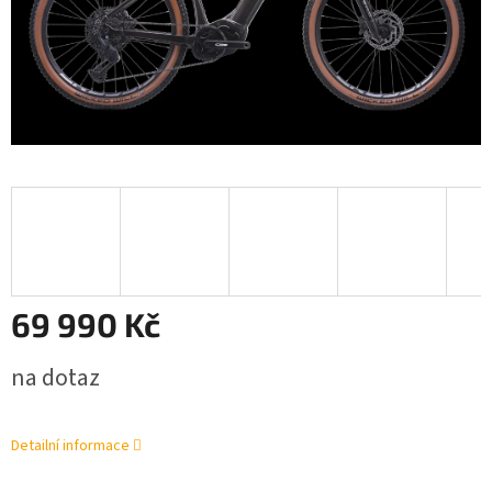
69 990 Kč
Měrná
na dotaz
cena:
Detailní informace