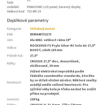
10
řada
ovládání
PANASONIC LCD panel, barevný displej
Velikost kod
715 Wh 19
Doplňkové parametry
Kategorie
:
Středový motor
EAN
:
8595640732173
rám
:
Alu 6061- velikost rámu 19"
ROCKSHOX FS Psylo Silver RC Solo Air 27,5"
Vidlice
:
BOOST, zdvih 130 mm
Průměr kol
:
27,5"
CRUSSIS 27,5" disc, dvoustěnné,
Ráfky
:
vložkované, 30 mm
Vážení elektrokol neprobíhá podle
žádného zavedeného standardu, kterého
by se drželi všichni výrobci. Některé značky
hmotnost
:
uvádějí uměle snížené hmotnosti. Pro
zjištění váhy kola je třeba nechat ho zvážit
přímo na prodejně.
nosnost
:
120 kg