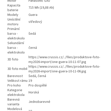
Motor
Panasonic GXU
Kapacita
715 Wh (19,88 Ah)
baterie
Modely
Guera
Umístění
středový
motoru
Primární
barva -
šedá
elektrokolo
Sekundární
barva -
černá
elektrokolo
https://www.crussis.cz/../files/produktove-foto-
3D foto
my2026-import/one-guera-10-11-07.jpg
https://www.crussis.cz/../files/produktove-foto-
3D foto mobil
my2026-import/one-guera-10-11-06.jpg
Barevnost
šedá, černá
Velikost rámu
19
Pro koho
Pro dospělé
Kategorie
Horská
elektrokola
Barevná
Jednobarevné
varianta
Modelová