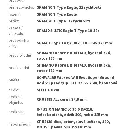
převodů
:
přehazovačka
:
SRAM 70 T-Type Eagle, 12 rychlostí
řazení
:
SRAM 70 T-Type Eagle
řetěz
:
SRAM 70 T-Type, 12 rychlostí
kazeta /
SRAM XS-1270 Eagle T-Type 10-52z
vícekolo
:
převodník a
SRAM T-Type Eagle 38 Z, CRS ISIS 170 mm
kliky
:
SHIMANO Deore BR-MT410, hydraulická,
brzda přední
:
rotor 180 mm
SHIMANO Deore BR-MT410, hydraulická,
brzda zadní
:
rotor 180 mm
SCHWALBE Wicked Will Evo, Super Ground,
pláště
:
Addix Speedgrip, TLE 27,5 x 2,40, bronzové
sedlo
:
SELLE ROYAL
sedlová
CRUSSIS AL, černá 34,9 mm
objímka
:
X-FUSION MANIC LC 30,9 &#216;,
sedlovka
:
teleskopická, zdvih 100, nebo 125 mm
CRUSSIS disc, průmyslová ložiska, 32D,
náboj přední
:
BOOST pevná osa 15x110 mm