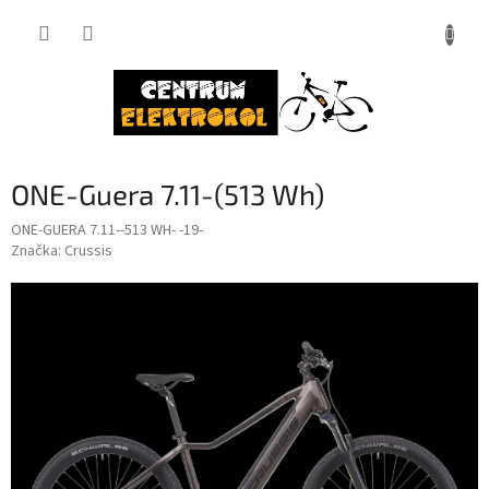
Přejít
na
obsah
ONE-Guera 7.11-(513 Wh)
ONE-GUERA 7.11--513 WH- -19-
Značka:
Crussis