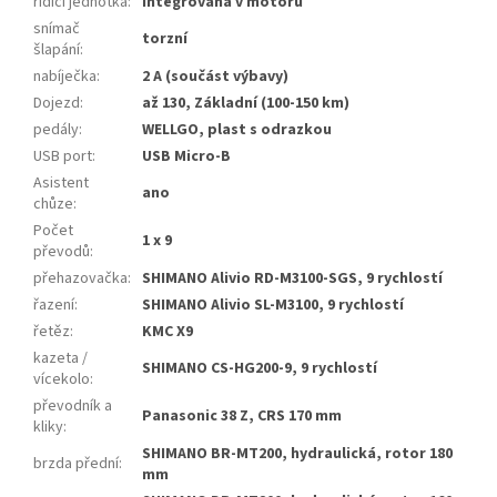
řídící jednotka
:
Integrovaná v motoru
snímač
torzní
šlapání
:
nabíječka
:
2 A (součást výbavy)
Dojezd
:
až 130, Základní (100-150 km)
pedály
:
WELLGO, plast s odrazkou
USB port
:
USB Micro-B
Asistent
ano
chůze
:
Počet
1 x 9
převodů
:
přehazovačka
:
SHIMANO Alivio RD-M3100-SGS, 9 rychlostí
řazení
:
SHIMANO Alivio SL-M3100, 9 rychlostí
řetěz
:
KMC X9
kazeta /
SHIMANO CS-HG200-9, 9 rychlostí
vícekolo
:
převodník a
Panasonic 38 Z, CRS 170 mm
kliky
:
SHIMANO BR-MT200, hydraulická, rotor 180
brzda přední
:
mm