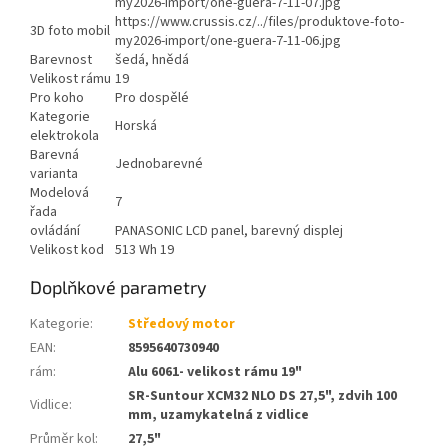
my2026-import/one-guera-7-11-07.jpg
https://www.crussis.cz/../files/produktove-foto-
3D foto mobil
my2026-import/one-guera-7-11-06.jpg
Barevnost
šedá, hnědá
Velikost rámu
19
Pro koho
Pro dospělé
Kategorie
Horská
elektrokola
Barevná
Jednobarevné
varianta
Modelová
7
řada
ovládání
PANASONIC LCD panel, barevný displej
Velikost kod
513 Wh 19
Doplňkové parametry
Kategorie
:
Středový motor
EAN
:
8595640730940
rám
:
Alu 6061- velikost rámu 19"
SR-Suntour XCM32 NLO DS 27,5", zdvih 100
Vidlice
:
mm, uzamykatelná z vidlice
Průměr kol
:
27,5"