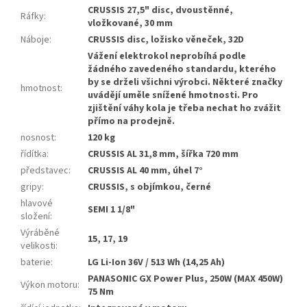
CRUSSIS 27,5" disc, dvoustěnné,
Ráfky
:
vložkované, 30 mm
Náboje
:
CRUSSIS disc, ložisko věneček, 32D
Vážení elektrokol neprobíhá podle
žádného zavedeného standardu, kterého
by se drželi všichni výrobci. Některé značky
hmotnost
:
uvádějí uměle snížené hmotnosti. Pro
zjištění váhy kola je třeba nechat ho zvážit
přímo na prodejně.
nosnost
:
120 kg
řídítka
:
CRUSSIS AL 31,8 mm, šířka 720 mm
představec
:
CRUSSIS AL 40 mm, úhel 7°
gripy
:
CRUSSIS, s objímkou, černé
hlavové
SEMI 1 1/8"
složení
:
Výráběné
15, 17, 19
velikosti
:
baterie
:
LG Li-Ion 36V / 513 Wh (14,25 Ah)
PANASONIC GX Power Plus, 250W (MAX 450W)
Výkon motoru
:
75 Nm