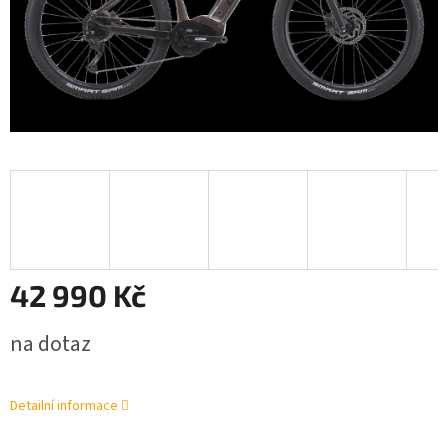
42 990 Kč
Měrná
na dotaz
cena:
Detailní informace