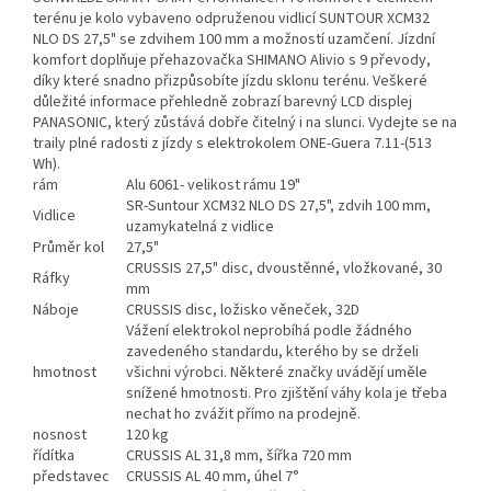
terénu je kolo vybaveno odpruženou vidlicí SUNTOUR XCM32
NLO DS 27,5" se zdvihem 100 mm a možností uzamčení. Jízdní
komfort doplňuje přehazovačka SHIMANO Alivio s 9 převody,
díky které snadno přizpůsobíte jízdu sklonu terénu. Veškeré
důležité informace přehledně zobrazí barevný LCD displej
PANASONIC, který zůstává dobře čitelný i na slunci. Vydejte se na
traily plné radosti z jízdy s elektrokolem ONE-Guera 7.11-(513
Wh).
rám
Alu 6061- velikost rámu 19"
SR-Suntour XCM32 NLO DS 27,5", zdvih 100 mm,
Vidlice
uzamykatelná z vidlice
Průměr kol
27,5"
CRUSSIS 27,5" disc, dvoustěnné, vložkované, 30
Ráfky
mm
Náboje
CRUSSIS disc, ložisko věneček, 32D
Vážení elektrokol neprobíhá podle žádného
zavedeného standardu, kterého by se drželi
hmotnost
všichni výrobci. Některé značky uvádějí uměle
snížené hmotnosti. Pro zjištění váhy kola je třeba
nechat ho zvážit přímo na prodejně.
nosnost
120 kg
řídítka
CRUSSIS AL 31,8 mm, šířka 720 mm
představec
CRUSSIS AL 40 mm, úhel 7°