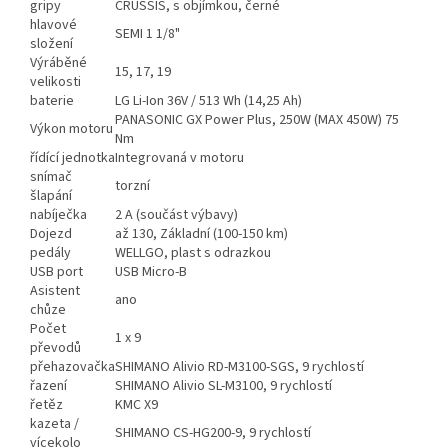
gripy
CRUSSIS, s objímkou, černé
hlavové
SEMI 1 1/8"
složení
Výráběné
15, 17, 19
velikosti
baterie
LG Li-Ion 36V / 513 Wh (14,25 Ah)
PANASONIC GX Power Plus, 250W (MAX 450W) 75
Výkon motoru
Nm
řídící jednotka
Integrovaná v motoru
snímač
torzní
šlapání
nabíječka
2 A (součást výbavy)
Dojezd
až 130, Základní (100-150 km)
pedály
WELLGO, plast s odrazkou
USB port
USB Micro-B
Asistent
ano
chůze
Počet
1 x 9
převodů
přehazovačka
SHIMANO Alivio RD-M3100-SGS, 9 rychlostí
řazení
SHIMANO Alivio SL-M3100, 9 rychlostí
řetěz
KMC X9
kazeta /
SHIMANO CS-HG200-9, 9 rychlostí
vícekolo