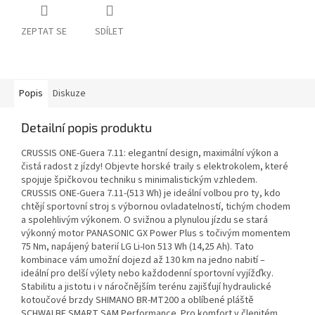
ZEPTAT SE
SDÍLET
Popis
Diskuze
Detailní popis produktu
CRUSSIS ONE-Guera 7.11: elegantní design, maximální výkon a
čistá radost z jízdy! Objevte horské traily s elektrokolem, které
spojuje špičkovou techniku s minimalistickým vzhledem.
CRUSSIS ONE-Guera 7.11-(513 Wh) je ideální volbou pro ty, kdo
chtějí sportovní stroj s výbornou ovladatelností, tichým chodem
a spolehlivým výkonem. O svižnou a plynulou jízdu se stará
výkonný motor PANASONIC GX Power Plus s točivým momentem
75 Nm, napájený baterií LG Li-Ion 513 Wh (14,25 Ah). Tato
kombinace vám umožní dojezd až 130 km na jedno nabití –
ideální pro delší výlety nebo každodenní sportovní vyjížďky.
Stabilitu a jistotu i v náročnějším terénu zajišťují hydraulické
kotoučové brzdy SHIMANO BR-MT200 a oblíbené pláště
SCHWALBE SMART SAM Performance. Pro komfort v členitém