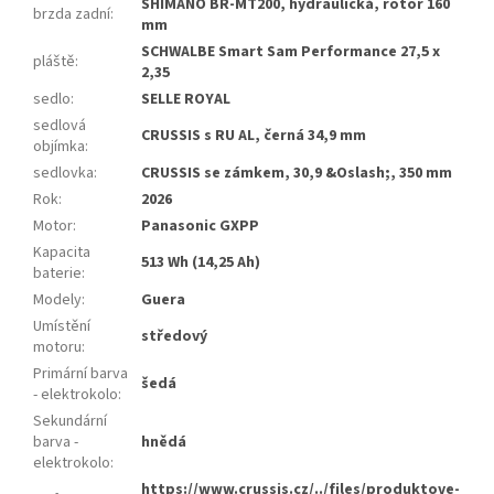
SHIMANO BR-MT200, hydraulická, rotor 160
brzda zadní
:
mm
SCHWALBE Smart Sam Performance 27,5 x
pláště
:
2,35
sedlo
:
SELLE ROYAL
sedlová
CRUSSIS s RU AL, černá 34,9 mm
objímka
:
sedlovka
:
CRUSSIS se zámkem, 30,9 &Oslash;, 350 mm
Rok
:
2026
Motor
:
Panasonic GXPP
Kapacita
513 Wh (14,25 Ah)
baterie
:
Modely
:
Guera
Umístění
středový
motoru
:
Primární barva
šedá
- elektrokolo
:
Sekundární
barva -
hnědá
elektrokolo
:
https://www.crussis.cz/../files/produktove-