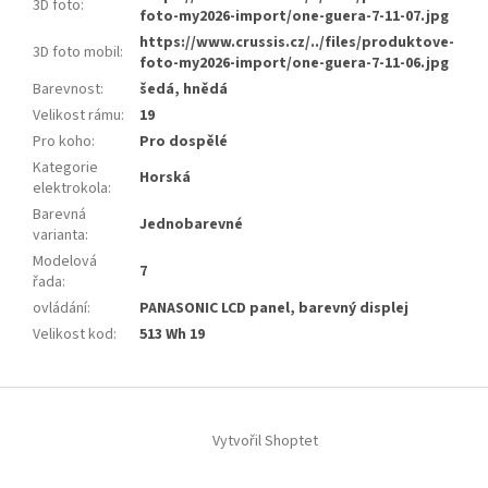
3D foto
:
foto-my2026-import/one-guera-7-11-07.jpg
https://www.crussis.cz/../files/produktove-
3D foto mobil
:
foto-my2026-import/one-guera-7-11-06.jpg
Barevnost
:
šedá, hnědá
Velikost rámu
:
19
Pro koho
:
Pro dospělé
Kategorie
Horská
elektrokola
:
Barevná
Jednobarevné
varianta
:
Modelová
7
řada
:
ovládání
:
PANASONIC LCD panel, barevný displej
Velikost kod
:
513 Wh 19
Z
á
Vytvořil Shoptet
p
a