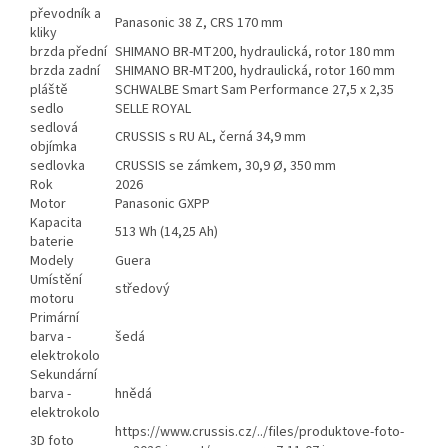
převodník a
Panasonic 38 Z, CRS 170 mm
kliky
brzda přední
SHIMANO BR-MT200, hydraulická, rotor 180 mm
brzda zadní
SHIMANO BR-MT200, hydraulická, rotor 160 mm
pláště
SCHWALBE Smart Sam Performance 27,5 x 2,35
sedlo
SELLE ROYAL
sedlová
CRUSSIS s RU AL, černá 34,9 mm
objímka
sedlovka
CRUSSIS se zámkem, 30,9 Ø, 350 mm
Rok
2026
Motor
Panasonic GXPP
Kapacita
513 Wh (14,25 Ah)
baterie
Modely
Guera
Umístění
středový
motoru
Primární
barva -
šedá
elektrokolo
Sekundární
barva -
hnědá
elektrokolo
https://www.crussis.cz/../files/produktove-foto-
3D foto