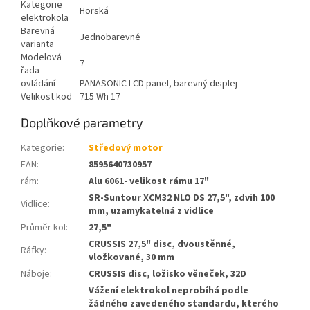
Kategorie
Horská
elektrokola
Barevná
Jednobarevné
varianta
Modelová
7
řada
ovládání
PANASONIC LCD panel, barevný displej
Velikost kod
715 Wh 17
Doplňkové parametry
Kategorie
:
Středový motor
EAN
:
8595640730957
rám
:
Alu 6061- velikost rámu 17"
SR-Suntour XCM32 NLO DS 27,5", zdvih 100
Vidlice
:
mm, uzamykatelná z vidlice
Průměr kol
:
27,5"
CRUSSIS 27,5" disc, dvoustěnné,
Ráfky
:
vložkované, 30 mm
Náboje
:
CRUSSIS disc, ložisko věneček, 32D
Vážení elektrokol neprobíhá podle
žádného zavedeného standardu, kterého