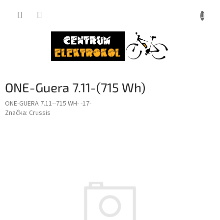
Přejít
na
obsah
ONE-Guera 7.11-(715 Wh)
ONE-GUERA 7.11--715 WH- -17-
Značka:
Crussis