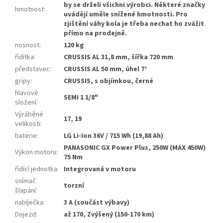
by se drželi všichni výrobci. Některé značky
hmotnost
:
uvádějí uměle snížené hmotnosti. Pro
zjištění váhy kola je třeba nechat ho zvážit
přímo na prodejně.
nosnost
:
120 kg
řídítka
:
CRUSSIS AL 31,8 mm, šířka 720 mm
představec
:
CRUSSIS AL 50 mm, úhel 7°
gripy
:
CRUSSIS, s objímkou, černé
hlavové
SEMI 1 1/8"
složení
:
Výráběné
17, 19
velikosti
:
baterie
:
LG Li-Ion 36V / 715 Wh (19,88 Ah)
PANASONIC GX Power Plus, 250W (MAX 450W)
Výkon motoru
:
75 Nm
řídící jednotka
:
Integrovaná v motoru
snímač
torzní
šlapání
:
nabíječka
:
3 A (součást výbavy)
Dojezd
:
až 170, Zvýšený (150-170 km)