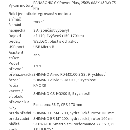
PANASONIC GX Power Plus, 250W (MAX 450W) 75
Výkon motoru
Nm
řídící jednotka
Integrovaná v motoru
snímač
torzní
šlapání
nabíječka
3 A (součást výbavy)
Dojezd
až 170, Zvýšený (150-170 km)
pedály
WELLGO, plast s odrazkou
USB port
USB Micro-B
Asistent
ano
chůze
Počet
1 x 9
převodů
přehazovačka
SHIMANO Alivio RD-M3100-SGS, 9 rychlostí
řazení
SHIMANO Alivio SL-M3100, 9 rychlostí
řetěz
KMC X9
kazeta /
SHIMANO CS-HG200-9, 9 rychlostí
vícekolo
převodník a
Panasonic 38 Z, CRS 170 mm
kliky
brzda přední
SHIMANO BR-MT200, hydraulická, rotor 180 mm
brzda zadní
SHIMANO BR-MT200, hydraulická, rotor 160 mm
pláště
SCHWALBE Smart Sam Performance 27,5 x 2,35
sedlo
SELLE ROYAL