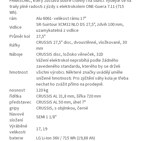
PANASONIC, který zůstává dobře čitelný i na slunci. Vydejte se na
traily plné radosti z jízdy s elektrokolem ONE-Guera 7.11-(715
Wh).
rám
Alu 6061- velikost rámu 17"
SR-Suntour XCM32 NLO DS 27,5", zdvih 100 mm,
Vidlice
uzamykatelná z vidlice
Průměr kol
27,5"
CRUSSIS 27,5" disc, dvoustěnné, vložkované, 30
Ráfky
mm
Náboje
CRUSSIS disc, ložisko věneček, 32D
Vážení elektrokol neprobíhá podle žádného
zavedeného standardu, kterého by se drželi
hmotnost
všichni výrobci. Některé značky uvádějí uměle
snížené hmotnosti. Pro zjištění váhy kola je třeba
nechat ho zvážit přímo na prodejně.
nosnost
120 kg
řídítka
CRUSSIS AL 31,8 mm, šířka 720 mm
představec
CRUSSIS AL 50 mm, úhel 7°
gripy
CRUSSIS, s objímkou, černé
hlavové
SEMI 1 1/8"
složení
Výráběné
17, 19
velikosti
baterie
LG Li-Ion 36V / 715 Wh (19,88 Ah)