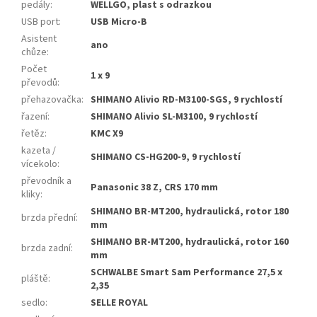
pedály
:
WELLGO, plast s odrazkou
USB port
:
USB Micro-B
Asistent
ano
chůze
:
Počet
1 x 9
převodů
:
přehazovačka
:
SHIMANO Alivio RD-M3100-SGS, 9 rychlostí
řazení
:
SHIMANO Alivio SL-M3100, 9 rychlostí
řetěz
:
KMC X9
kazeta /
SHIMANO CS-HG200-9, 9 rychlostí
vícekolo
:
převodník a
Panasonic 38 Z, CRS 170 mm
kliky
:
SHIMANO BR-MT200, hydraulická, rotor 180
brzda přední
:
mm
SHIMANO BR-MT200, hydraulická, rotor 160
brzda zadní
:
mm
SCHWALBE Smart Sam Performance 27,5 x
pláště
:
2,35
sedlo
:
SELLE ROYAL