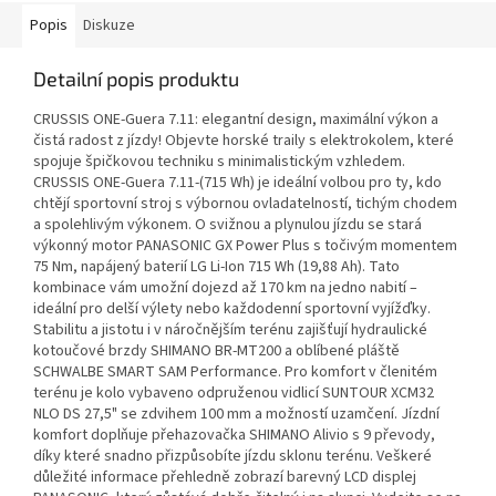
Popis
Diskuze
Detailní popis produktu
CRUSSIS ONE-Guera 7.11: elegantní design, maximální výkon a
čistá radost z jízdy! Objevte horské traily s elektrokolem, které
spojuje špičkovou techniku s minimalistickým vzhledem.
CRUSSIS ONE-Guera 7.11-(715 Wh) je ideální volbou pro ty, kdo
chtějí sportovní stroj s výbornou ovladatelností, tichým chodem
a spolehlivým výkonem. O svižnou a plynulou jízdu se stará
výkonný motor PANASONIC GX Power Plus s točivým momentem
75 Nm, napájený baterií LG Li-Ion 715 Wh (19,88 Ah). Tato
kombinace vám umožní dojezd až 170 km na jedno nabití –
ideální pro delší výlety nebo každodenní sportovní vyjížďky.
Stabilitu a jistotu i v náročnějším terénu zajišťují hydraulické
kotoučové brzdy SHIMANO BR-MT200 a oblíbené pláště
SCHWALBE SMART SAM Performance. Pro komfort v členitém
terénu je kolo vybaveno odpruženou vidlicí SUNTOUR XCM32
NLO DS 27,5" se zdvihem 100 mm a možností uzamčení. Jízdní
komfort doplňuje přehazovačka SHIMANO Alivio s 9 převody,
díky které snadno přizpůsobíte jízdu sklonu terénu. Veškeré
důležité informace přehledně zobrazí barevný LCD displej