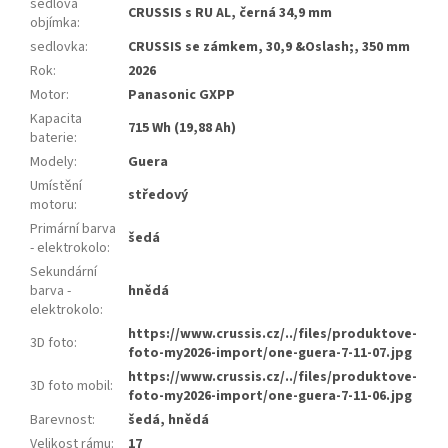
sedlová
CRUSSIS s RU AL, černá 34,9 mm
objímka
:
sedlovka
:
CRUSSIS se zámkem, 30,9 &Oslash;, 350 mm
Rok
:
2026
Motor
:
Panasonic GXPP
Kapacita
715 Wh (19,88 Ah)
baterie
:
Modely
:
Guera
Umístění
středový
motoru
:
Primární barva
šedá
- elektrokolo
:
Sekundární
barva -
hnědá
elektrokolo
:
https://www.crussis.cz/../files/produktove-
3D foto
:
foto-my2026-import/one-guera-7-11-07.jpg
https://www.crussis.cz/../files/produktove-
3D foto mobil
:
foto-my2026-import/one-guera-7-11-06.jpg
Barevnost
:
šedá, hnědá
Velikost rámu
:
17