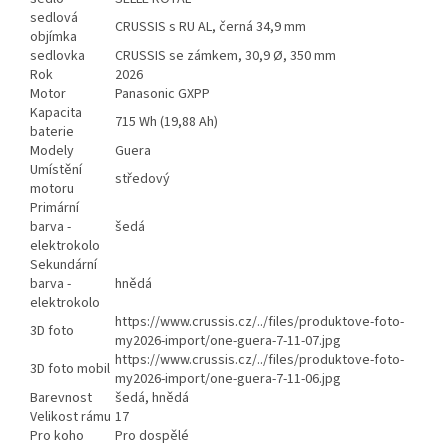
sedlová
CRUSSIS s RU AL, černá 34,9 mm
objímka
sedlovka
CRUSSIS se zámkem, 30,9 Ø, 350 mm
Rok
2026
Motor
Panasonic GXPP
Kapacita
715 Wh (19,88 Ah)
baterie
Modely
Guera
Umístění
středový
motoru
Primární
barva -
šedá
elektrokolo
Sekundární
barva -
hnědá
elektrokolo
https://www.crussis.cz/../files/produktove-foto-
3D foto
my2026-import/one-guera-7-11-07.jpg
https://www.crussis.cz/../files/produktove-foto-
3D foto mobil
my2026-import/one-guera-7-11-06.jpg
Barevnost
šedá, hnědá
Velikost rámu
17
Pro koho
Pro dospělé