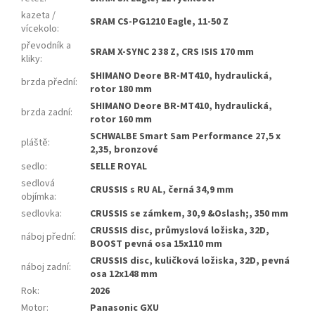
kazeta /
SRAM CS-PG1210 Eagle, 11-50 Z
vícekolo
:
převodník a
SRAM X-SYNC 2 38 Z, CRS ISIS 170 mm
kliky
:
SHIMANO Deore BR-MT410, hydraulická,
brzda přední
:
rotor 180 mm
SHIMANO Deore BR-MT410, hydraulická,
brzda zadní
:
rotor 160 mm
SCHWALBE Smart Sam Performance 27,5 x
pláště
:
2,35, bronzové
sedlo
:
SELLE ROYAL
sedlová
CRUSSIS s RU AL, černá 34,9 mm
objímka
:
sedlovka
:
CRUSSIS se zámkem, 30,9 &Oslash;, 350 mm
CRUSSIS disc, průmyslová ložiska, 32D,
náboj přední
:
BOOST pevná osa 15x110 mm
CRUSSIS disc, kuličková ložiska, 32D, pevná
náboj zadní
:
osa 12x148 mm
Rok
:
2026
Motor
:
Panasonic GXU