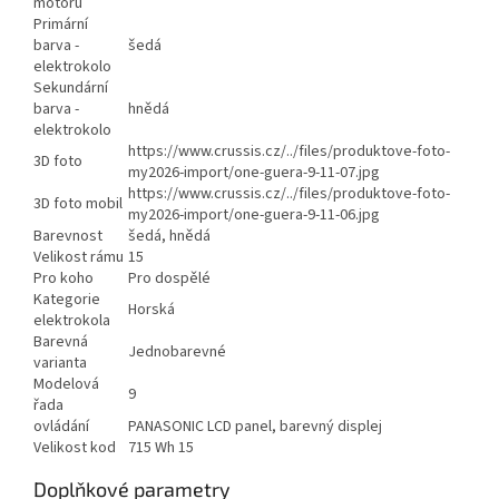
motoru
Primární
barva -
šedá
elektrokolo
Sekundární
barva -
hnědá
elektrokolo
https://www.crussis.cz/../files/produktove-foto-
3D foto
my2026-import/one-guera-9-11-07.jpg
https://www.crussis.cz/../files/produktove-foto-
3D foto mobil
my2026-import/one-guera-9-11-06.jpg
Barevnost
šedá, hnědá
Velikost rámu
15
Pro koho
Pro dospělé
Kategorie
Horská
elektrokola
Barevná
Jednobarevné
varianta
Modelová
9
řada
ovládání
PANASONIC LCD panel, barevný displej
Velikost kod
715 Wh 15
Doplňkové parametry