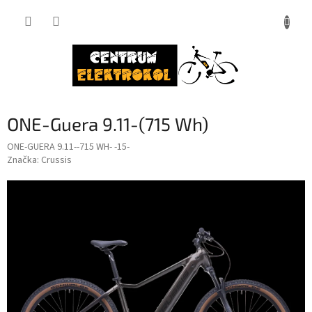
Přejít
na
obsah
ONE-Guera 9.11-(715 Wh)
ONE-GUERA 9.11--715 WH- -15-
Značka:
Crussis