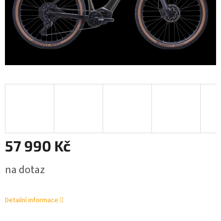
57 990 Kč
Měrná
na dotaz
cena:
Detailní informace