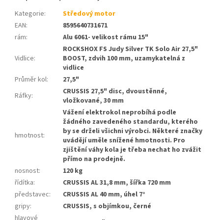
Kategorie
:
Středový motor
EAN
:
8595640731671
rám
:
Alu 6061- velikost rámu 15"
ROCKSHOX FS Judy Silver TK Solo Air 27,5"
Vidlice
:
BOOST, zdvih 100 mm, uzamykatelná z
vidlice
Průměr kol
:
27,5"
CRUSSIS 27,5" disc, dvoustěnné,
Ráfky
:
vložkované, 30 mm
Vážení elektrokol neprobíhá podle
žádného zavedeného standardu, kterého
by se drželi všichni výrobci. Některé značky
hmotnost
:
uvádějí uměle snížené hmotnosti. Pro
zjištění váhy kola je třeba nechat ho zvážit
přímo na prodejně.
nosnost
:
120 kg
řídítka
:
CRUSSIS AL 31,8 mm, šířka 720 mm
představec
:
CRUSSIS AL 40 mm, úhel 7°
gripy
:
CRUSSIS, s objímkou, černé
hlavové