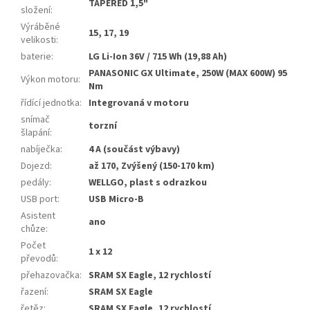
TAPERED 1,5"
složení
:
Výráběné
15, 17, 19
velikosti
:
baterie
:
LG Li-Ion 36V / 715 Wh (19,88 Ah)
PANASONIC GX Ultimate, 250W (MAX 600W) 95
Výkon motoru
:
Nm
řídící jednotka
:
Integrovaná v motoru
snímač
torzní
šlapání
:
nabíječka
:
4 A (součást výbavy)
Dojezd
:
až 170, Zvýšený (150-170 km)
pedály
:
WELLGO, plast s odrazkou
USB port
:
USB Micro-B
Asistent
ano
chůze
:
Počet
1 x 12
převodů
:
přehazovačka
:
SRAM SX Eagle, 12 rychlostí
řazení
:
SRAM SX Eagle
řetěz
:
SRAM SX Eagle, 12 rychlostí