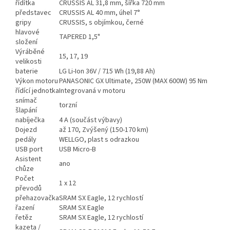
řídítka
CRUSSIS AL 31,8 mm, šířka 720 mm
představec
CRUSSIS AL 40 mm, úhel 7°
gripy
CRUSSIS, s objímkou, černé
hlavové
TAPERED 1,5"
složení
Výráběné
15, 17, 19
velikosti
baterie
LG Li-Ion 36V / 715 Wh (19,88 Ah)
Výkon motoru
PANASONIC GX Ultimate, 250W (MAX 600W) 95 Nm
řídící jednotka
Integrovaná v motoru
snímač
torzní
šlapání
nabíječka
4 A (součást výbavy)
Dojezd
až 170, Zvýšený (150-170 km)
pedály
WELLGO, plast s odrazkou
USB port
USB Micro-B
Asistent
ano
chůze
Počet
1 x 12
převodů
přehazovačka
SRAM SX Eagle, 12 rychlostí
řazení
SRAM SX Eagle
řetěz
SRAM SX Eagle, 12 rychlostí
kazeta /