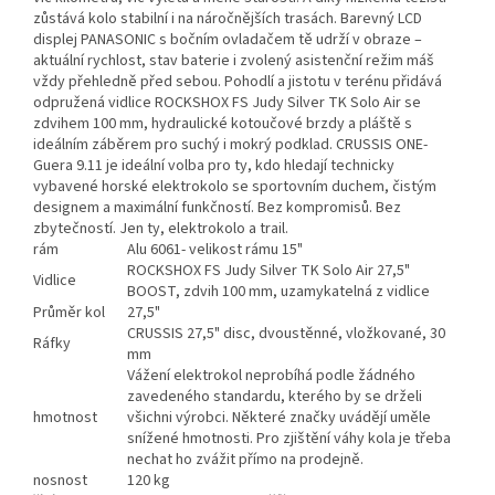
zůstává kolo stabilní i na náročnějších trasách. Barevný LCD
displej PANASONIC s bočním ovladačem tě udrží v obraze –
aktuální rychlost, stav baterie i zvolený asistenční režim máš
vždy přehledně před sebou. Pohodlí a jistotu v terénu přidává
odpružená vidlice ROCKSHOX FS Judy Silver TK Solo Air se
zdvihem 100 mm, hydraulické kotoučové brzdy a pláště s
ideálním záběrem pro suchý i mokrý podklad. CRUSSIS ONE-
Guera 9.11 je ideální volba pro ty, kdo hledají technicky
vybavené horské elektrokolo se sportovním duchem, čistým
designem a maximální funkčností. Bez kompromisů. Bez
zbytečností. Jen ty, elektrokolo a trail.
rám
Alu 6061- velikost rámu 15"
ROCKSHOX FS Judy Silver TK Solo Air 27,5"
Vidlice
BOOST, zdvih 100 mm, uzamykatelná z vidlice
Průměr kol
27,5"
CRUSSIS 27,5" disc, dvoustěnné, vložkované, 30
Ráfky
mm
Vážení elektrokol neprobíhá podle žádného
zavedeného standardu, kterého by se drželi
hmotnost
všichni výrobci. Některé značky uvádějí uměle
snížené hmotnosti. Pro zjištění váhy kola je třeba
nechat ho zvážit přímo na prodejně.
nosnost
120 kg