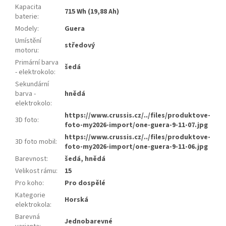
Kapacita
715 Wh (19,88 Ah)
baterie
:
Modely
:
Guera
Umístění
středový
motoru
:
Primární barva
šedá
- elektrokolo
:
Sekundární
barva -
hnědá
elektrokolo
:
https://www.crussis.cz/../files/produktove-
3D foto
:
foto-my2026-import/one-guera-9-11-07.jpg
https://www.crussis.cz/../files/produktove-
3D foto mobil
:
foto-my2026-import/one-guera-9-11-06.jpg
Barevnost
:
šedá, hnědá
Velikost rámu
:
15
Pro koho
:
Pro dospělé
Kategorie
Horská
elektrokola
:
Barevná
Jednobarevné