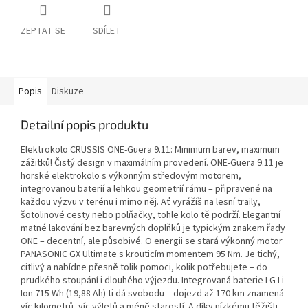
ZEPTAT SE
SDÍLET
Popis
Diskuze
Detailní popis produktu
Elektrokolo CRUSSIS ONE-Guera 9.11: Minimum barev, maximum
zážitků! Čistý design v maximálním provedení. ONE-Guera 9.11 je
horské elektrokolo s výkonným středovým motorem,
integrovanou baterií a lehkou geometrií rámu – připravené na
každou výzvu v terénu i mimo něj. Ať vyrážíš na lesní traily,
šotolinové cesty nebo polňačky, tohle kolo tě podrží. Elegantní
matné lakování bez barevných doplňků je typickým znakem řady
ONE – decentní, ale působivé. O energii se stará výkonný motor
PANASONIC GX Ultimate s krouticím momentem 95 Nm. Je tichý,
citlivý a nabídne přesně tolik pomoci, kolik potřebujete – do
prudkého stoupání i dlouhého výjezdu. Integrovaná baterie LG Li-
Ion 715 Wh (19,88 Ah) ti dá svobodu – dojezd až 170 km znamená
víc kilometrů, víc výletů a méně starostí. A díky nízkému těžišti