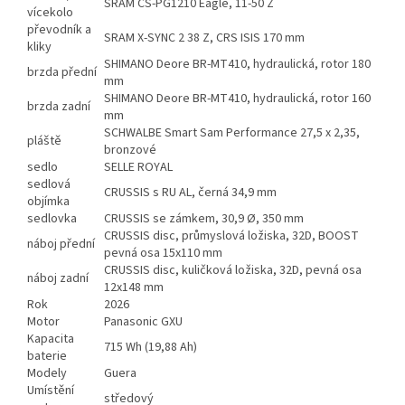
SRAM CS-PG1210 Eagle, 11-50 Z
vícekolo
převodník a
SRAM X-SYNC 2 38 Z, CRS ISIS 170 mm
kliky
SHIMANO Deore BR-MT410, hydraulická, rotor 180
brzda přední
mm
SHIMANO Deore BR-MT410, hydraulická, rotor 160
brzda zadní
mm
SCHWALBE Smart Sam Performance 27,5 x 2,35,
pláště
bronzové
sedlo
SELLE ROYAL
sedlová
CRUSSIS s RU AL, černá 34,9 mm
objímka
sedlovka
CRUSSIS se zámkem, 30,9 Ø, 350 mm
CRUSSIS disc, průmyslová ložiska, 32D, BOOST
náboj přední
pevná osa 15x110 mm
CRUSSIS disc, kuličková ložiska, 32D, pevná osa
náboj zadní
12x148 mm
Rok
2026
Motor
Panasonic GXU
Kapacita
715 Wh (19,88 Ah)
baterie
Modely
Guera
Umístění
středový