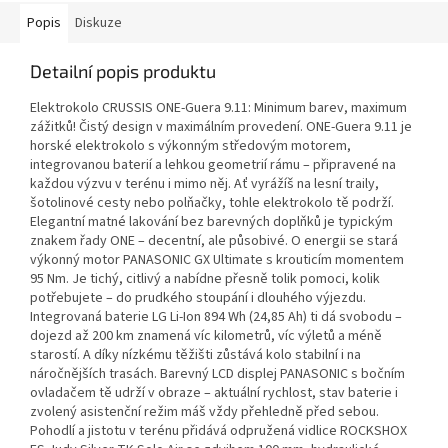
Popis
Diskuze
Detailní popis produktu
Elektrokolo CRUSSIS ONE-Guera 9.11: Minimum barev, maximum
zážitků! Čistý design v maximálním provedení. ONE-Guera 9.11 je
horské elektrokolo s výkonným středovým motorem,
integrovanou baterií a lehkou geometrií rámu – připravené na
každou výzvu v terénu i mimo něj. Ať vyrážíš na lesní traily,
šotolinové cesty nebo polňačky, tohle elektrokolo tě podrží.
Elegantní matné lakování bez barevných doplňků je typickým
znakem řady ONE – decentní, ale působivé. O energii se stará
výkonný motor PANASONIC GX Ultimate s krouticím momentem
95 Nm. Je tichý, citlivý a nabídne přesně tolik pomoci, kolik
potřebujete – do prudkého stoupání i dlouhého výjezdu.
Integrovaná baterie LG Li-Ion 894 Wh (24,85 Ah) ti dá svobodu –
dojezd až 200 km znamená víc kilometrů, víc výletů a méně
starostí. A díky nízkému těžišti zůstává kolo stabilní i na
náročnějších trasách. Barevný LCD displej PANASONIC s bočním
ovladačem tě udrží v obraze – aktuální rychlost, stav baterie i
zvolený asistenční režim máš vždy přehledně před sebou.
Pohodlí a jistotu v terénu přidává odpružená vidlice ROCKSHOX