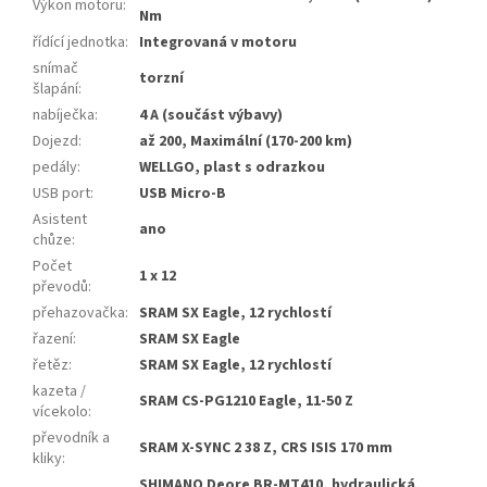
Výkon motoru
:
Nm
řídící jednotka
:
Integrovaná v motoru
snímač
torzní
šlapání
:
nabíječka
:
4 A (součást výbavy)
Dojezd
:
až 200, Maximální (170-200 km)
pedály
:
WELLGO, plast s odrazkou
USB port
:
USB Micro-B
Asistent
ano
chůze
:
Počet
1 x 12
převodů
:
přehazovačka
:
SRAM SX Eagle, 12 rychlostí
řazení
:
SRAM SX Eagle
řetěz
:
SRAM SX Eagle, 12 rychlostí
kazeta /
SRAM CS-PG1210 Eagle, 11-50 Z
vícekolo
:
převodník a
SRAM X-SYNC 2 38 Z, CRS ISIS 170 mm
kliky
:
SHIMANO Deore BR-MT410, hydraulická,