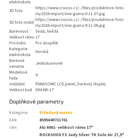
elektrokolo
https://www.crussis.cz/../files/produktove-foto-
3D foto
my2026-import/one-guera-9-11-07.jpg
https://www.crussis.cz/../files/produktove-foto-
3D foto mobil
my2026-import/one-guera-9-11-06.jpg
Barevnost
šedá, hnědá
Velikost rámu
17
Pro koho
Pro dospělé
Kategorie
Horská
elektrokola
Barevná
Jednobarevné
varianta
Modelová
9
řada
ovládání
PANASONIC LCD panel, barevný displej
Velikost kod
894 Wh 17
Doplňkové parametry
Kategorie
:
Středový motor
EAN
:
8595640731701
rám
:
Alu 6061- velikost rámu 17"
ROCKSHOX FS Judy Silver TK Solo Air 27,5"