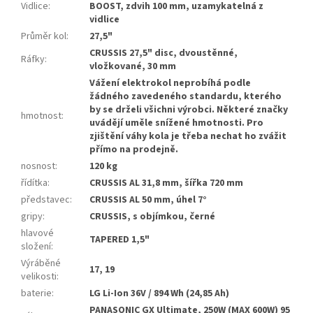
Vidlice
:
BOOST, zdvih 100 mm, uzamykatelná z
vidlice
Průměr kol
:
27,5"
CRUSSIS 27,5" disc, dvoustěnné,
Ráfky
:
vložkované, 30 mm
Vážení elektrokol neprobíhá podle
žádného zavedeného standardu, kterého
by se drželi všichni výrobci. Některé značky
hmotnost
:
uvádějí uměle snížené hmotnosti. Pro
zjištění váhy kola je třeba nechat ho zvážit
přímo na prodejně.
nosnost
:
120 kg
řídítka
:
CRUSSIS AL 31,8 mm, šířka 720 mm
představec
:
CRUSSIS AL 50 mm, úhel 7°
gripy
:
CRUSSIS, s objímkou, černé
hlavové
TAPERED 1,5"
složení
:
Výráběné
17, 19
velikosti
:
baterie
:
LG Li-Ion 36V / 894 Wh (24,85 Ah)
PANASONIC GX Ultimate, 250W (MAX 600W) 95