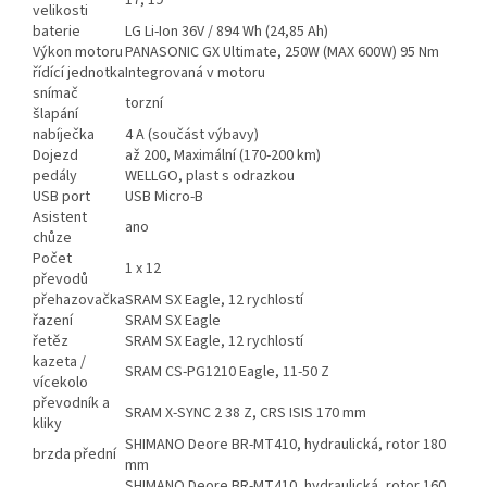
17, 19
velikosti
baterie
LG Li-Ion 36V / 894 Wh (24,85 Ah)
Výkon motoru
PANASONIC GX Ultimate, 250W (MAX 600W) 95 Nm
řídící jednotka
Integrovaná v motoru
snímač
torzní
šlapání
nabíječka
4 A (součást výbavy)
Dojezd
až 200, Maximální (170-200 km)
pedály
WELLGO, plast s odrazkou
USB port
USB Micro-B
Asistent
ano
chůze
Počet
1 x 12
převodů
přehazovačka
SRAM SX Eagle, 12 rychlostí
řazení
SRAM SX Eagle
řetěz
SRAM SX Eagle, 12 rychlostí
kazeta /
SRAM CS-PG1210 Eagle, 11-50 Z
vícekolo
převodník a
SRAM X-SYNC 2 38 Z, CRS ISIS 170 mm
kliky
SHIMANO Deore BR-MT410, hydraulická, rotor 180
brzda přední
mm
SHIMANO Deore BR-MT410, hydraulická, rotor 160