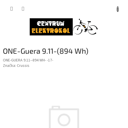
Přejít
na
obsah
ONE-Guera 9.11-(894 Wh)
ONE-GUERA 9.11--894 WH- -17-
Značka:
Crussis