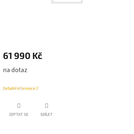
61 990 Kč
Měrná
na dotaz
cena:
Detailní informace
ZEPTAT SE
SDÍLET