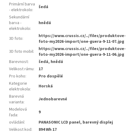
Primární barva
šedá
- elektrokolo
:
Sekundární
barva -
hnědá
elektrokolo
:
https://www.crussis.cz/../files/produktove-
3D foto
:
foto-my2026-import/one-guera-9-11-07.jpg
https://www.crussis.cz/../files/produktove-
3D foto mobil
:
foto-my2026-import/one-guera-9-11-06.jpg
Barevnost
:
šedá, hnědá
Velikost rámu
:
17
Pro koho
:
Pro dospělé
Kategorie
Horská
elektrokola
:
Barevná
Jednobarevné
varianta
:
Modelová
9
řada
:
ovládání
:
PANASONIC LCD panel, barevný displej
Velikost kod
:
894 Wh 17