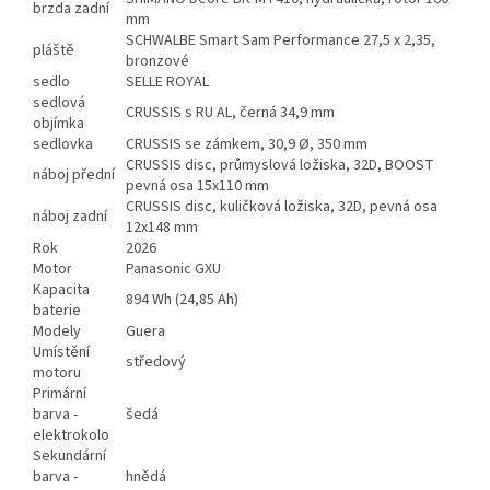
brzda zadní
mm
SCHWALBE Smart Sam Performance 27,5 x 2,35,
pláště
bronzové
sedlo
SELLE ROYAL
sedlová
CRUSSIS s RU AL, černá 34,9 mm
objímka
sedlovka
CRUSSIS se zámkem, 30,9 Ø, 350 mm
CRUSSIS disc, průmyslová ložiska, 32D, BOOST
náboj přední
pevná osa 15x110 mm
CRUSSIS disc, kuličková ložiska, 32D, pevná osa
náboj zadní
12x148 mm
Rok
2026
Motor
Panasonic GXU
Kapacita
894 Wh (24,85 Ah)
baterie
Modely
Guera
Umístění
středový
motoru
Primární
barva -
šedá
elektrokolo
Sekundární
barva -
hnědá