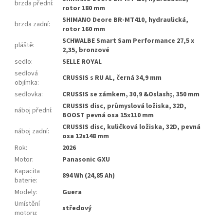
brzda přední
:
rotor 180 mm
SHIMANO Deore BR-MT410, hydraulická,
brzda zadní
:
rotor 160 mm
SCHWALBE Smart Sam Performance 27,5 x
pláště
:
2,35, bronzové
sedlo
:
SELLE ROYAL
sedlová
CRUSSIS s RU AL, černá 34,9 mm
objímka
:
sedlovka
:
CRUSSIS se zámkem, 30,9 &Oslash;, 350 mm
CRUSSIS disc, průmyslová ložiska, 32D,
náboj přední
:
BOOST pevná osa 15x110 mm
CRUSSIS disc, kuličková ložiska, 32D, pevná
náboj zadní
:
osa 12x148 mm
Rok
:
2026
Motor
:
Panasonic GXU
Kapacita
894 Wh (24,85 Ah)
baterie
:
Modely
:
Guera
Umístění
středový
motoru
: