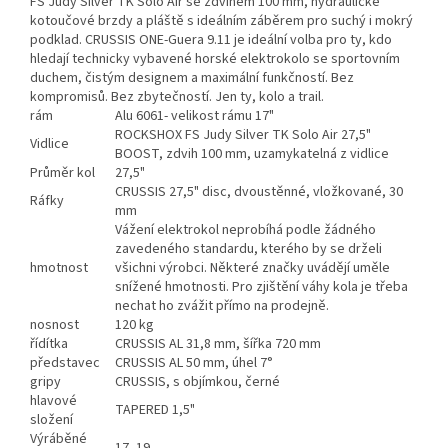
FS Judy Silver TK Solo Air se zdvihem 100 mm, hydraulické
kotoučové brzdy a pláště s ideálním záběrem pro suchý i mokrý
podklad. CRUSSIS ONE-Guera 9.11 je ideální volba pro ty, kdo
hledají technicky vybavené horské elektrokolo se sportovním
duchem, čistým designem a maximální funkčností. Bez
kompromisů. Bez zbytečností. Jen ty, kolo a trail.
rám
Alu 6061- velikost rámu 17"
ROCKSHOX FS Judy Silver TK Solo Air 27,5"
Vidlice
BOOST, zdvih 100 mm, uzamykatelná z vidlice
Průměr kol
27,5"
CRUSSIS 27,5" disc, dvoustěnné, vložkované, 30
Ráfky
mm
Vážení elektrokol neprobíhá podle žádného
zavedeného standardu, kterého by se drželi
hmotnost
všichni výrobci. Některé značky uvádějí uměle
snížené hmotnosti. Pro zjištění váhy kola je třeba
nechat ho zvážit přímo na prodejně.
nosnost
120 kg
řídítka
CRUSSIS AL 31,8 mm, šířka 720 mm
představec
CRUSSIS AL 50 mm, úhel 7°
gripy
CRUSSIS, s objímkou, černé
hlavové
TAPERED 1,5"
složení
Výráběné