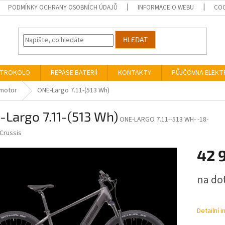
PODMÍNKY OCHRANY OSOBNÍCH ÚDAJŮ
INFORMACE O WEBU
COO
HLEDAT
EKTROKOLO
REPASE BATERIÍ
KONTAKTY
PŮJČOVNA ELEK
motor
ONE-Largo 7.11-(513 Wh)
Largo 7.11-(513 Wh)
ONE-LARGO 7.11--513 WH- -18-
Crussis
42 
Měrná
na do
cena:
Detailní 