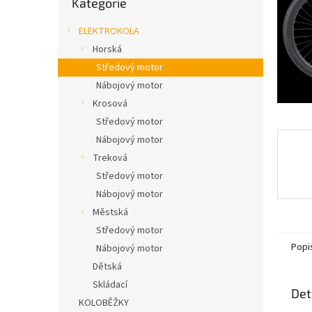
Kategorie
n
kategorie
e
ELEKTROKOLA
l
Horská
Středový motor
Nábojový motor
Krosová
Středový motor
Nábojový motor
Treková
Středový motor
Nábojový motor
Městská
Středový motor
Popi
Nábojový motor
Dětská
Skládací
Det
KOLOBĚŽKY