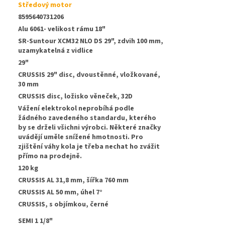
Středový motor
8595640731206
Alu 6061- velikost rámu 18"
SR-Suntour XCM32 NLO DS 29", zdvih 100 mm,
uzamykatelná z vidlice
29"
CRUSSIS 29" disc, dvoustěnné, vložkované,
30 mm
CRUSSIS disc, ložisko věneček, 32D
Vážení elektrokol neprobíhá podle
žádného zavedeného standardu, kterého
by se drželi všichni výrobci. Některé značky
uvádějí uměle snížené hmotnosti. Pro
zjištění váhy kola je třeba nechat ho zvážit
přímo na prodejně.
120 kg
CRUSSIS AL 31,8 mm, šířka 760 mm
:
CRUSSIS AL 50 mm, úhel 7°
CRUSSIS, s objímkou, černé
SEMI 1 1/8"