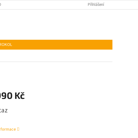
KIES
ADR
Přihlášení
TROKOL
990 Kč
taz
informace