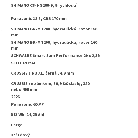
SHIMANO CS-HG200-9, 9 rychlostí
Panasonic 38 Z, CRS 170 mm
SHIMANO BR-MT200, hydraulická, rotor 180
í
:
mm
SHIMANO BR-MT200, hydraulická, rotor 160
:
mm
SCHWALBE Smart Sam Performance 29 x 2,35
SELLE ROYAL
CRUSSIS s RU AL, černá 34,9 mm
CRUSSIS se zámkem, 30,9 &Oslash;, 350
nebo 400 mm
2026
Panasonic GXPP
513 Wh (14,25 Ah)
Largo
středový