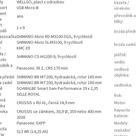
ly
WELLGO, plast s odrazkou
kazeta /
port
USB Micro-B
vícekolo
:
tent
převodník a
ano
e
kliky
:
t
1 x 9
odů
brzda předn
azovačka
SHIMANO Alivio RD-M3100-SGS, 9 rychlostí
ní
SHIMANO Alivio SL-M3100, 9 rychlostí
brzda zadní
z
KMC X9
ta /
pláště
:
SHIMANO CS-HG200-9, 9 rychlostí
kolo
sedlo
:
odník a
Panasonic 38 Z, CRS 170 mm
sedlová
objímka
:
a přední
SHIMANO BR-MT200, hydraulická, rotor 180 mm
a zadní
SHIMANO BR-MT200, hydraulická, rotor 160 mm
sedlovka
:
tě
SCHWALBE Smart Sam Performance 29 x 2,35
o
SELLE ROYAL
Rok
:
ová
CRUSSIS s RU AL, černá 34,9 mm
Motor
:
mka
Kapacita
ovka
CRUSSIS se zámkem, 30,9 Ø, 350 nebo 400 mm
baterie
:
2026
r
Panasonic GXPP
Modely
:
cita
Umístění
513 Wh (14,25 Ah)
rie