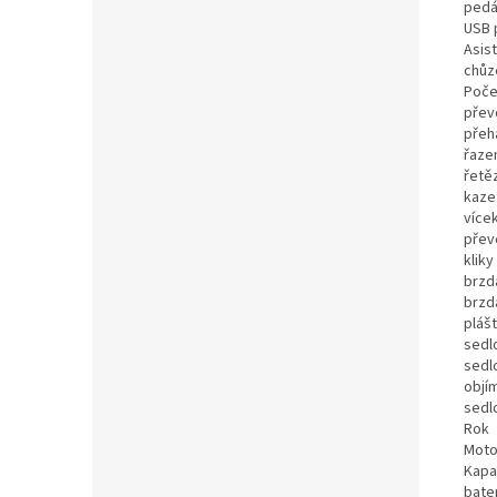
pedá
USB 
Asis
chůz
Poče
přev
přeh
řaze
řetě
kaze
více
přev
kliky
brzd
brzd
pláš
sedl
sedl
objí
sedl
Rok
Moto
Kapa
bate