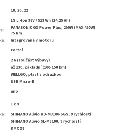
18, 20, 22
LG Li-Ion 36V / 513 Wh (14,25 Ah)
PANASONIC GX Power Plus, 250W (MAX 450W)
ru
:
75 Nm
tka
:
Integrovaná v motoru
torzní
2 A (součást výbavy)
až 130, Základní (100-150 km)
WELLGO, plast s odrazkou
USB Micro-B
ano
1 x 9
ka
:
SHIMANO Alivio RD-M3100-SGS, 9 rychlostí
SHIMANO Alivio SL-M3100, 9 rychlostí
KMC X9