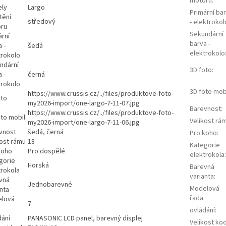
motoru
:
ly
Largo
Primární ba
tění
středový
- elektrokol
ru
Sekundární
ární
barva -
 -
šedá
elektrokolo
trokolo
ndární
3D foto
:
 -
černá
trokolo
3D foto mob
https://www.crussis.cz/../files/produktove-foto-
oto
my2026-import/one-largo-7-11-07.jpg
Barevnost
:
https://www.crussis.cz/../files/produktove-foto-
oto mobil
Velikost rá
my2026-import/one-largo-7-11-06.jpg
vnost
šedá, černá
Pro koho
:
kost rámu
18
Kategorie
koho
Pro dospělé
elektrokola
:
gorie
Horská
Barevná
trokola
varianta
:
vná
Jednobarevné
Modelová
nta
řada
:
lová
7
ovládání
:
dání
PANASONIC LCD panel, barevný displej
Velikost ko