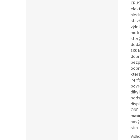
CRUS
elek
hleda
stavb
výle
moto
kter
dodá
130 k
dobr
bezp
odpr
kter
Perf
povr
díky
pods
disp
ONE-
maxi
nový
rám
Vidli