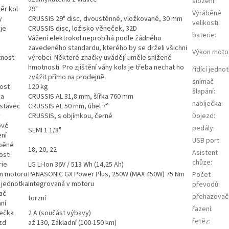
složení
:
ěr kol
29"
Výráběné
y
CRUSSIS 29" disc, dvoustěnné, vložkované, 30 mm
velikosti
:
je
CRUSSIS disc, ložisko věneček, 32D
baterie
:
Vážení elektrokol neprobíhá podle žádného
zavedeného standardu, kterého by se drželi všichni
Výkon moto
nost
výrobci. Některé značky uvádějí uměle snížené
hmotnosti. Pro zjištění váhy kola je třeba nechat ho
řídící jedno
zvážit přímo na prodejně.
snímač
ost
120 kg
šlapání
:
ka
CRUSSIS AL 31,8 mm, šířka 760 mm
nabíječka
:
stavec
CRUSSIS AL 50 mm, úhel 7°
y
CRUSSIS, s objímkou, černé
Dojezd
:
ové
pedály
:
SEMI 1 1/8"
ení
USB port
:
běné
18, 20, 22
Asistent
osti
chůze
:
rie
LG Li-Ion 36V / 513 Wh (14,25 Ah)
n motoru
PANASONIC GX Power Plus, 250W (MAX 450W) 75 Nm
Počet
í jednotka
Integrovaná v motoru
převodů
:
ač
přehazovač
torzní
ní
řazení
:
ječka
2 A (součást výbavy)
řetěz
:
zd
až 130, Základní (100-150 km)