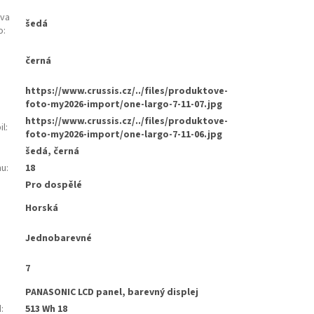
rva
šedá
o
:
černá
:
https://www.crussis.cz/../files/produktove-
foto-my2026-import/one-largo-7-11-07.jpg
https://www.crussis.cz/../files/produktove-
il
:
foto-my2026-import/one-largo-7-11-06.jpg
šedá, černá
mu
:
18
Pro dospělé
Horská
Jednobarevné
7
PANASONIC LCD panel, barevný displej
d
:
513 Wh 18