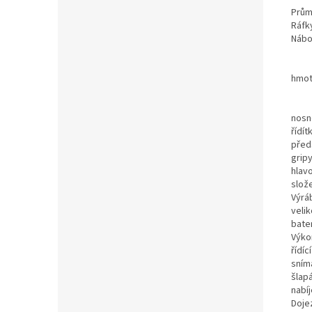
Prům
Ráfk
Nábo
hmot
nosn
řídít
před
grip
hlav
slož
Výrá
velik
bate
Výko
řídíc
sním
šlapá
nabí
Doje