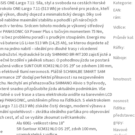
SIS ONE-Largo 7.11: Síla, styl a svoboda na cestách Horské
Kategorie
:
trokolo ONE-Largo 7.11-(513 Wh) je stvořené pro jezdce, kteří
EAN
:
jí výkon, dlouhý dojezd a minimalistický design. Díky své
rám
:
ě nabídne maximální stabilitu a pohodlí i při náročných
tech v terénu. Srdcem tohoto modelu je výkonný středový
Vidlice
:
r PANASONIC GX Power Plus s točivým momentem 75 Nm,
ý si bez problému poradí i s prudkým stoupáním. Energii mu
Průměr kol
:
vá baterie LG Li-Ion 513 Wh (14,25 Ah), se kterou dojedete až
Ráfky
:
m na jedno nabití – ideální pro dlouhé trasy i vícedenní
odružství. Hydraulické brzdy SHIMANO BR-MT200 zajistí jisté a
Náboje
:
ečné brzdění v jakékoli situaci. O pohodlnou jízdu se postará
užená vidlice SUNTOUR XCM32 NLO DS 29" se zdvihem 100 mm,
á efektivně tlumí nerovnosti. Pláště SCHWALBE SMART SAM
ormance 29" dodají perfektní přilnavost i na nezpevněném
hmotnost
:
chu. Nechybí ani přehazovačka SHIMANO Alivio s 9 převody,
 které snadno přizpůsobíte jízdu aktuálním podmínkám. Vše
tatné o své trase a stavu elektrokola uvidíte na barevném LCD
leji PANASONIC, umístěném přímo na řídítkách. S elektrokolem
nosnost
:
Largo 7.11-(513 Wh) získáte čistý design, moderní výbavu a
řídítka
:
mální spolehlivost – zkrátka ideálního parťáka pro objevování
představec
ch cest, ať už se vydáte zkoumat svět kamkoliv.
gripy
:
Alu 6061- velikost rámu 18"
SR-Suntour XCM32 NLO DS 29", zdvih 100 mm,
hlavové
ce
uzamykatelná z vidlice