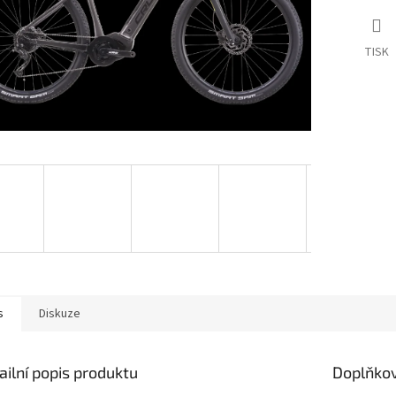
TISK
s
Diskuze
ailní popis produktu
Doplňko