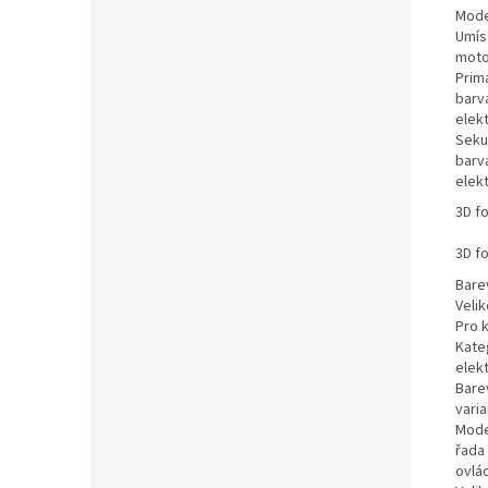
Mode
Umís
moto
Prim
barva
elek
Seku
barva
elek
3D f
3D f
Bare
Veli
Pro 
Kate
elek
Bare
varia
Mode
řada
ovlá