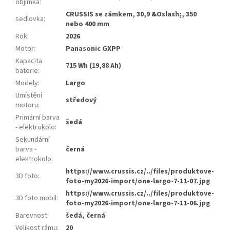
objímka
:
CRUSSIS se zámkem, 30,9 &Oslash;, 350
sedlovka
:
nebo 400 mm
Rok
:
2026
Motor
:
Panasonic GXPP
Kapacita
715 Wh (19,88 Ah)
baterie
:
Modely
:
Largo
Umístění
středový
motoru
:
Primární barva
šedá
- elektrokolo
:
Sekundární
barva -
černá
elektrokolo
:
https://www.crussis.cz/../files/produktove-
3D foto
:
foto-my2026-import/one-largo-7-11-07.jpg
https://www.crussis.cz/../files/produktove-
3D foto mobil
:
foto-my2026-import/one-largo-7-11-06.jpg
Barevnost
:
šedá, černá
Velikost rámu
:
20