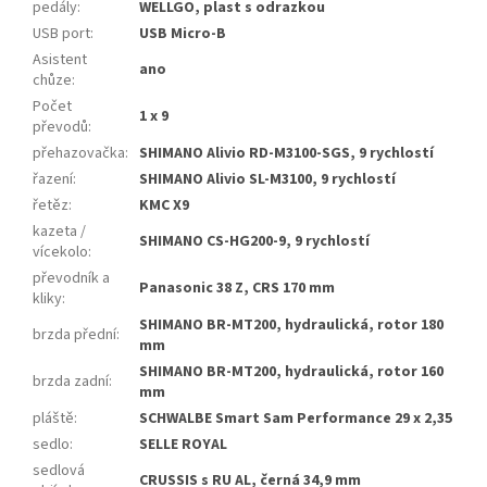
pedály
:
WELLGO, plast s odrazkou
USB port
:
USB Micro-B
Asistent
ano
chůze
:
Počet
1 x 9
převodů
:
přehazovačka
:
SHIMANO Alivio RD-M3100-SGS, 9 rychlostí
řazení
:
SHIMANO Alivio SL-M3100, 9 rychlostí
řetěz
:
KMC X9
kazeta /
SHIMANO CS-HG200-9, 9 rychlostí
vícekolo
:
převodník a
Panasonic 38 Z, CRS 170 mm
kliky
:
SHIMANO BR-MT200, hydraulická, rotor 180
brzda přední
:
mm
SHIMANO BR-MT200, hydraulická, rotor 160
brzda zadní
:
mm
pláště
:
SCHWALBE Smart Sam Performance 29 x 2,35
sedlo
:
SELLE ROYAL
sedlová
CRUSSIS s RU AL, černá 34,9 mm