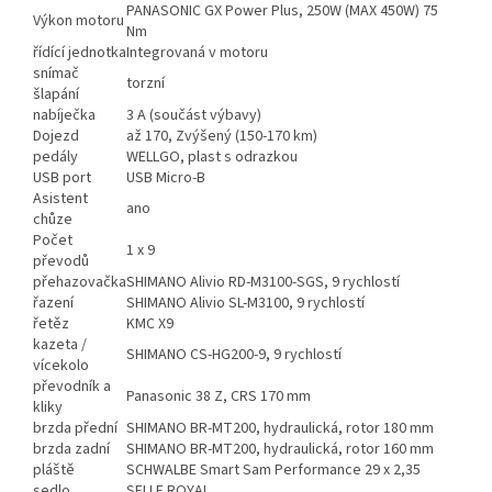
PANASONIC GX Power Plus, 250W (MAX 450W) 75
Výkon motoru
Nm
řídící jednotka
Integrovaná v motoru
snímač
torzní
šlapání
nabíječka
3 A (součást výbavy)
Dojezd
až 170, Zvýšený (150-170 km)
pedály
WELLGO, plast s odrazkou
USB port
USB Micro-B
Asistent
ano
chůze
Počet
1 x 9
převodů
přehazovačka
SHIMANO Alivio RD-M3100-SGS, 9 rychlostí
řazení
SHIMANO Alivio SL-M3100, 9 rychlostí
řetěz
KMC X9
kazeta /
SHIMANO CS-HG200-9, 9 rychlostí
vícekolo
převodník a
Panasonic 38 Z, CRS 170 mm
kliky
brzda přední
SHIMANO BR-MT200, hydraulická, rotor 180 mm
brzda zadní
SHIMANO BR-MT200, hydraulická, rotor 160 mm
pláště
SCHWALBE Smart Sam Performance 29 x 2,35
sedlo
SELLE ROYAL