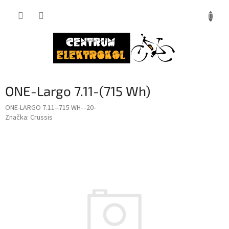
Přejít
na
obsah
ONE-Largo 7.11-(715 Wh)
ONE-LARGO 7.11--715 WH- -20-
Značka:
Crussis