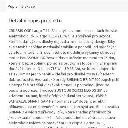
Popis
Diskuze
Detailní popis produktu
CRUSSIS ONE-Largo 7.11: Síla, styl a svoboda na cestách Horské
elektrokolo ONE-Largo 7.11-(715 Wh) je stvořené pro jezdce,
kteří hledají výkon, dlouhý dojezd a minimalistický design. Díky
své stavbě nabídne maximální stabilitu a pohodlí i při náročných
výletech v terénu. Srdcem tohoto modelu je výkonný středový
motor PANASONIC GX Power Plus s točivým momentem 75 Nm,
který si bez problému poradí i s prudkým stoupáním. Energii mu
dodává baterie LG Li-Ion 715 Wh (19,88 Ah), se kterou dojedete
až 170 km na jedno nabití – ideální pro dlouhé trasy i vícedenní
dobrodružství. Hydraulické brzdy SHIMANO BR-MT200 zajistí jisté
a bezpečné brzdění v jakékoli situaci. O pohodlnou jízdu se
postará odpružená vidlice SUNTOUR XCM32 NLO DS 29" se
zdvihem 100 mm, která efektivně tlumí nerovnosti. Pláště
SCHWALBE SMART SAM Performance 29" dodají perfektní
přilnavost i na nezpevněném povrchu. Nechybí ani přehazovačka
SHIMANO Alivio s 9 převody, díky které snadno přizpůsobíte
jízdu aktuálním podmínkám. Vše podstatné o své trase a stavu
elektrokola uvidíte na barevném LCD displej PANASONIC,