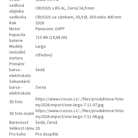
sedlová
CRUSSIS s RU AL, černá 34,9 mm
objímka
sedlovka
CRUSSIS se zámkem, 30,9 Ø, 350 nebo 400 mm
Rok
2026
Motor
Panasonic GXPP
Kapacita
715 Wh (19,88 Ah)
baterie
Modely
Largo
Umístění
středový
motoru
Primární
barva -
šedá
elektrokolo
Sekundární
barva -
černá
elektrokolo
https://www.crussis.cz/../files/produktove-foto-
3D foto
my2026-import/one-largo-7-11-07.jpg
https://www.crussis.cz/../files/produktove-foto-
3D foto mobil
my2026-import/one-largo-7-11-06.jpg
Barevnost
šedá, černá
Velikost rámu
20
Pro koho
Pro dospělé