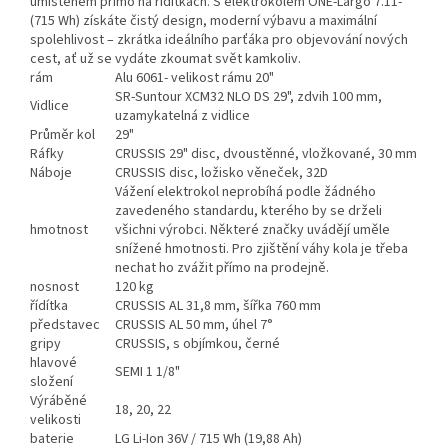
umístěném přímo na řídítkách. S elektrokolem ONE-Largo 7.11-
(715 Wh) získáte čistý design, moderní výbavu a maximální
spolehlivost – zkrátka ideálního parťáka pro objevování nových
cest, ať už se vydáte zkoumat svět kamkoliv.
rám
Alu 6061- velikost rámu 20"
SR-Suntour XCM32 NLO DS 29", zdvih 100 mm,
Vidlice
uzamykatelná z vidlice
Průměr kol
29"
Ráfky
CRUSSIS 29" disc, dvoustěnné, vložkované, 30 mm
Náboje
CRUSSIS disc, ložisko věneček, 32D
Vážení elektrokol neprobíhá podle žádného
zavedeného standardu, kterého by se drželi
hmotnost
všichni výrobci. Některé značky uvádějí uměle
snížené hmotnosti. Pro zjištění váhy kola je třeba
nechat ho zvážit přímo na prodejně.
nosnost
120 kg
řídítka
CRUSSIS AL 31,8 mm, šířka 760 mm
představec
CRUSSIS AL 50 mm, úhel 7°
gripy
CRUSSIS, s objímkou, černé
hlavové
SEMI 1 1/8"
složení
Výráběné
18, 20, 22
velikosti
baterie
LG Li-Ion 36V / 715 Wh (19,88 Ah)