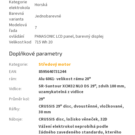
Kategorie
Horská
elektrokola
Barevná
Jednobarevné
varianta
Modelová
7
řada
ovládání
PANASONIC LCD panel, barevný displej
Velikost kod
715 Wh 20
Doplňkové parametry
Kategorie
:
Středový motor
EAN
:
8595640731244
rám
:
Alu 6061- velikost rámu 20"
SR-Suntour XCM32 NLO DS 29", zdvih 100 mm,
Vidlice
:
uzamykatelná z vidlice
Průměr kol
:
29"
CRUSSIS 29" disc, dvoustěnné, vložkované,
Ráfky
:
30 mm
Náboje
:
CRUSSIS disc, ložisko věneček, 32D
Vážení elektrokol neprobíhá podle
žádného zavedeného standardu, kterého