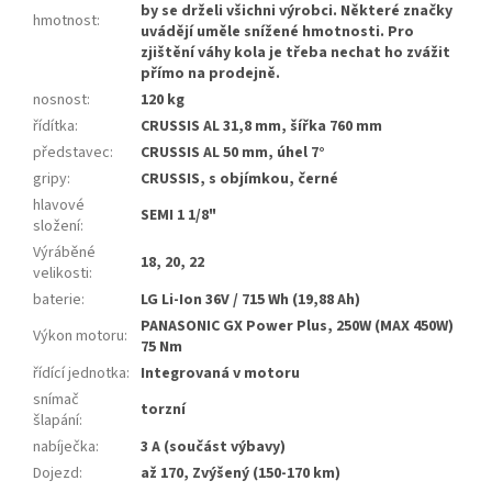
by se drželi všichni výrobci. Některé značky
hmotnost
:
uvádějí uměle snížené hmotnosti. Pro
zjištění váhy kola je třeba nechat ho zvážit
přímo na prodejně.
nosnost
:
120 kg
řídítka
:
CRUSSIS AL 31,8 mm, šířka 760 mm
představec
:
CRUSSIS AL 50 mm, úhel 7°
gripy
:
CRUSSIS, s objímkou, černé
hlavové
SEMI 1 1/8"
složení
:
Výráběné
18, 20, 22
velikosti
:
baterie
:
LG Li-Ion 36V / 715 Wh (19,88 Ah)
PANASONIC GX Power Plus, 250W (MAX 450W)
Výkon motoru
:
75 Nm
řídící jednotka
:
Integrovaná v motoru
snímač
torzní
šlapání
:
nabíječka
:
3 A (součást výbavy)
Dojezd
:
až 170, Zvýšený (150-170 km)