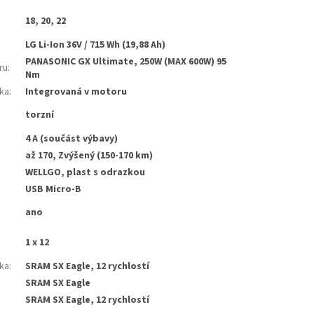
18, 20, 22
LG Li-Ion 36V / 715 Wh (19,88 Ah)
PANASONIC GX Ultimate, 250W (MAX 600W) 95
ru
:
Nm
tka
:
Integrovaná v motoru
torzní
4 A (součást výbavy)
až 170, Zvýšený (150-170 km)
WELLGO, plast s odrazkou
USB Micro-B
ano
1 x 12
ka
:
SRAM SX Eagle, 12 rychlostí
SRAM SX Eagle
SRAM SX Eagle, 12 rychlostí