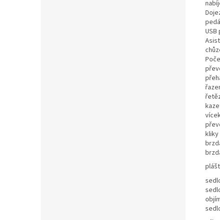
nabí
Doje
pedá
USB 
Asis
chůz
Poče
přev
přeh
řaze
řetě
kaze
více
přev
kliky
brzd
brzd
pláš
sedl
sedl
objí
sedl