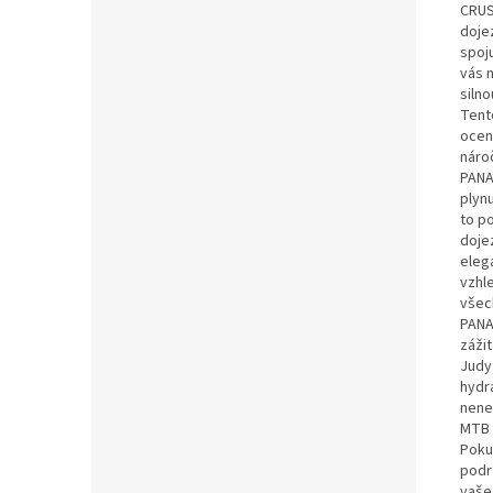
CRUS
doje
spoj
vás 
silno
Tent
ocení
náro
PANA
plynu
to po
doje
eleg
vzhl
všec
PANA
záži
Judy
hydr
nene
MTB 
Pokud
podr
vaše