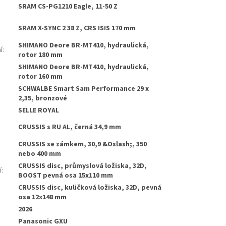
SRAM CS-PG1210 Eagle, 11-50 Z
SRAM X-SYNC 2 38 Z, CRS ISIS 170 mm
SHIMANO Deore BR-MT410, hydraulická,
í
:
rotor 180 mm
SHIMANO Deore BR-MT410, hydraulická,
:
rotor 160 mm
SCHWALBE Smart Sam Performance 29 x
2,35, bronzové
SELLE ROYAL
CRUSSIS s RU AL, černá 34,9 mm
CRUSSIS se zámkem, 30,9 &Oslash;, 350
nebo 400 mm
CRUSSIS disc, průmyslová ložiska, 32D,
í
:
BOOST pevná osa 15x110 mm
CRUSSIS disc, kuličková ložiska, 32D, pevná
osa 12x148 mm
2026
Panasonic GXU