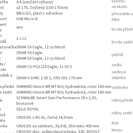
kazeta /
ječka
4 A (součást výbavy)
vícekolo
:
zd
až 170, Zvýšený (150-170 km)
ly
WELLGO, plast s odrazkou
převodník a
port
USB Micro-B
kliky
:
tent
ano
brzda předn
e
t
1 x 12
odů
brzda zadní
azovačka
SRAM SX Eagle, 12 rychlostí
ní
SRAM SX Eagle
pláště
:
z
SRAM SX Eagle, 12 rychlostí
ta /
sedlo
:
SRAM CS-PG1210 Eagle, 11-50 Z
kolo
sedlová
odník a
objímka
:
SRAM X-SYNC 2 38 Z, CRS ISIS 170 mm
a přední
SHIMANO Deore BR-MT410, hydraulická, rotor 180 mm
sedlovka
:
a zadní
SHIMANO Deore BR-MT410, hydraulická, rotor 160 mm
SCHWALBE Smart Sam Performance 29 x 2,35,
náboj předn
tě
bronzové
o
SELLE ROYAL
náboj zadní
:
ová
CRUSSIS s RU AL, černá 34,9 mm
mka
Rok
:
ovka
CRUSSIS se zámkem, 30,9 Ø, 350 nebo 400 mm
Motor
:
CRUSSIS disc, průmyslová ložiska, 32D, BOOST