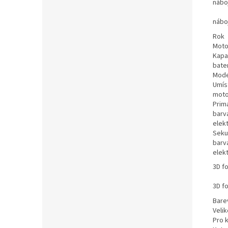
nábo
nábo
Rok
Moto
Kapa
bate
Mode
Umís
moto
Prim
barva
elek
Seku
barva
elek
3D f
3D f
Bare
Veli
Pro 