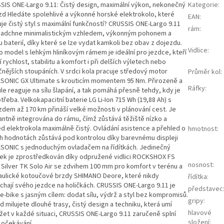
SIS ONE-Largo 9.11: Čistý design, maximální výkon, nekonečný
Kategorie
:
zd Hledáte spolehlivé a výkonné horské elektrokolo, které
EAN
:
uje čistý styl s maximální funkčností? CRUSSIS ONE-Largo 9.11
rám
:
nadchne minimalistickým vzhledem, výkonným pohonem a
u baterií, díky které se lze vydat kamkoli bez obav z dojezdu.
Vidlice
:
o model s lehkým hliníkovým rámem je ideální pro jezdce, kteří
 rychlost, stabilitu a komfort i při delších výletech nebo
čnějších stoupáních. V srdci kola pracuje středový motor
Průměr kol
:
SONIC GX Ultimate s krouticím momentem 95 Nm. Přirozeně a
Ráfky
:
le reaguje na sílu šlapání, a tak pomáhá přesně tehdy, kdy je
třeba. Velkokapacitní baterie LG Li-Ion 715 Wh (19,88 Ah) s
zdem až 170 km přináší velké možnosti v plánování cest. Je
antně integrována do rámu, čímž zůstává těžiště nízko a
ed elektrokola maximálně čistý. Ovládání asistence a přehled o
hmotnost
:
h hodnotách zůstává pod kontrolou díky barevnému displeji
SONIC s jednoduchým ovladačem na řídítkách. Jedinečný
tek je zprostředkován díky odpružené vidlici ROCKSHOX FS
nosnost
:
 Silver TK Solo Air se zdvihem 100 mm pro komfort v terénu a
aulické kotoučové brzdy SHIMANO Deore, které nikdy
řídítka
:
chají svého jezdce na holičkách. CRUSSIS ONE-Largo 9.11 je
představec
e-bike s jasným cílem: dodat sílu, výdrž a styl bez kompromisů.
gripy
:
 milujete dlouhé trasy, čistý design a techniku, která umí
hlavové
žet v každé situaci, CRUSSIS ONE-Largo 9.11 zaručeně splní
složení
:
 očekávání.