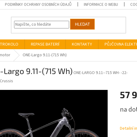
PODMÍNKY OCHRANY OSOBNÍCH ÚDAJŮ
INFORMACE O WEBU
COO
HLEDAT
EKTROKOLO
REPASE BATERIÍ
KONTAKTY
PŮJČOVNA ELEK
motor
ONE-Largo 9.11-(715 Wh)
Largo 9.11-(715 Wh)
ONE-LARGO 9.11--715 WH- -22-
Crussis
57 
Měrná
na do
cena:
Detailní 