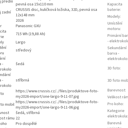
j přední
pevná osa 15x110 mm
Kapacita
CRUSSIS disc, kuličková ložiska, 32D, pevná osa
baterie
:
j zadní
12x148 mm
Modely
:
2026
Umístění
r
Panasonic GXU
motoru
:
cita
715 Wh (19,88 Ah)
Primární ba
rie
- elektrokol
ly
Largo
tění
Sekundární
středový
ru
barva -
ární
elektrokolo
 -
šedá
3D foto
:
trokolo
ndární
 -
stříbrná
3D foto mob
trokolo
Barevnost
:
https://www.crussis.cz/../files/produktove-foto-
oto
my2026-import/one-largo-9-11-07.jpg
Velikost rá
https://www.crussis.cz/../files/produktove-foto-
Pro koho
:
oto mobil
my2026-import/one-largo-9-11-06.jpg
Kategorie
vnost
šedá, stříbrná
elektrokola
:
kost rámu
22
Barevná
koho
Pro dospělé