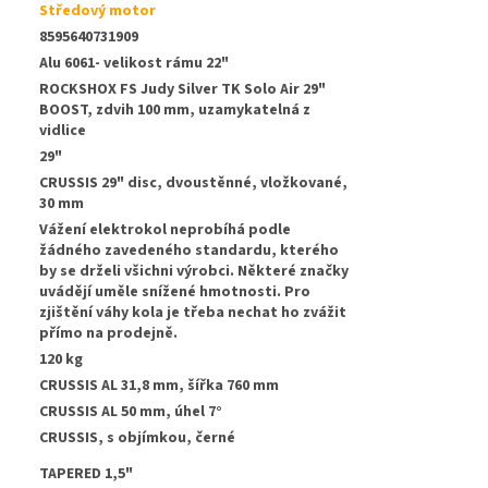
Středový motor
8595640731909
Alu 6061- velikost rámu 22"
ROCKSHOX FS Judy Silver TK Solo Air 29"
BOOST, zdvih 100 mm, uzamykatelná z
vidlice
29"
CRUSSIS 29" disc, dvoustěnné, vložkované,
30 mm
Vážení elektrokol neprobíhá podle
žádného zavedeného standardu, kterého
by se drželi všichni výrobci. Některé značky
uvádějí uměle snížené hmotnosti. Pro
zjištění váhy kola je třeba nechat ho zvážit
přímo na prodejně.
120 kg
CRUSSIS AL 31,8 mm, šířka 760 mm
:
CRUSSIS AL 50 mm, úhel 7°
CRUSSIS, s objímkou, černé
TAPERED 1,5"