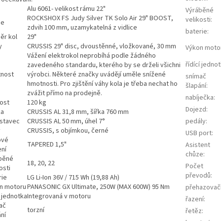
Alu 6061- velikost rámu 22"
Výráběné
ROCKSHOX FS Judy Silver TK Solo Air 29" BOOST,
velikosti
:
ce
zdvih 100 mm, uzamykatelná z vidlice
baterie
:
ěr kol
29"
y
CRUSSIS 29" disc, dvoustěnné, vložkované, 30 mm
Výkon moto
Vážení elektrokol neprobíhá podle žádného
řídící jedno
zavedeného standardu, kterého by se drželi všichni
nost
výrobci. Některé značky uvádějí uměle snížené
snímač
hmotnosti. Pro zjištění váhy kola je třeba nechat ho
šlapání
:
zvážit přímo na prodejně.
nabíječka
:
ost
120 kg
Dojezd
:
ka
CRUSSIS AL 31,8 mm, šířka 760 mm
stavec
CRUSSIS AL 50 mm, úhel 7°
pedály
:
y
CRUSSIS, s objímkou, černé
USB port
:
ové
TAPERED 1,5"
Asistent
ení
chůze
:
běné
18, 20, 22
Počet
osti
převodů
:
rie
LG Li-Ion 36V / 715 Wh (19,88 Ah)
n motoru
PANASONIC GX Ultimate, 250W (MAX 600W) 95 Nm
přehazovač
í jednotka
Integrovaná v motoru
řazení
:
ač
torzní
řetěz
:
ní