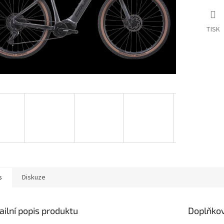
TISK
s
Diskuze
ailní popis produktu
Doplňko