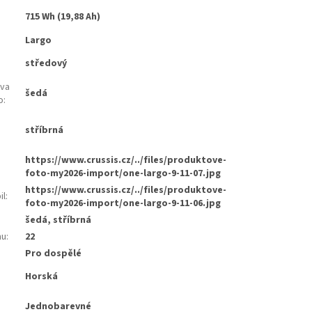
715 Wh (19,88 Ah)
Largo
středový
rva
šedá
o
:
stříbrná
:
https://www.crussis.cz/../files/produktove-
foto-my2026-import/one-largo-9-11-07.jpg
https://www.crussis.cz/../files/produktove-
il
:
foto-my2026-import/one-largo-9-11-06.jpg
šedá, stříbrná
mu
:
22
Pro dospělé
Horská
Jednobarevné