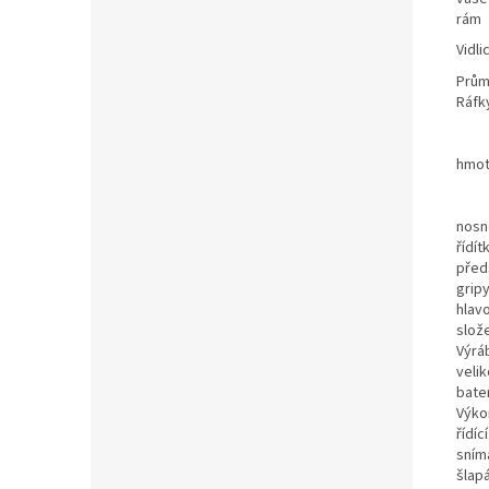
rám
Vidli
Prům
Ráfk
hmot
nosn
řídít
před
grip
hlav
slož
Výrá
velik
bate
Výko
řídíc
sním
šlapá