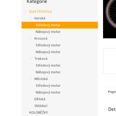
Kategorie
n
kategorie
e
ELEKTROKOLA
l
Horská
Středový motor
Nábojový motor
Krosová
Středový motor
Nábojový motor
Treková
Středový motor
Nábojový motor
Městská
Středový motor
Popi
Nábojový motor
Dětská
Skládací
Det
KOLOBĚŽKY