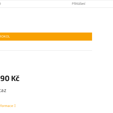
KIES
ADR
Přihlášení
TROKOL
990 Kč
taz
informace