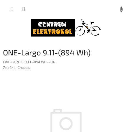
Přejít
na
obsah
ONE-Largo 9.11-(894 Wh)
ONE-LARGO 9.11--894 WH- -18-
Značka:
Crussis