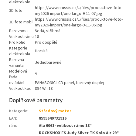
elektrokolo
https://www.crussis.cz/../files/produktove-foto-
3D foto
my2026-import/one-largo-9-11-07.jpg
https://www.crussis.cz/../files/produktove-foto-
3D foto mobil
my2026-import/one-largo-9-11-06.jpg
Barevnost
šedá, stříbrná
Velikost rámu
18
Pro koho
Pro dospělé
Kategorie
Horská
elektrokola
Barevná
Jednobarevné
varianta
Modelová
9
řada
ovládání
PANASONIC LCD panel, barevný displej
Velikost kod
894 Wh 18
Doplňkové parametry
Kategorie
:
Středový motor
EAN
:
8595640731916
rám
:
Alu 6061- velikost rámu 18"
ROCKSHOX FS Judy Silver TK Solo Air 29"