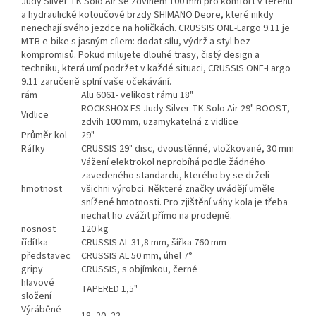
Judy Silver TK Solo Air se zdvihem 100 mm pro komfort v terénu
a hydraulické kotoučové brzdy SHIMANO Deore, které nikdy
nenechají svého jezdce na holičkách. CRUSSIS ONE-Largo 9.11 je
MTB e-bike s jasným cílem: dodat sílu, výdrž a styl bez
kompromisů. Pokud milujete dlouhé trasy, čistý design a
techniku, která umí podržet v každé situaci, CRUSSIS ONE-Largo
9.11 zaručeně splní vaše očekávání.
rám
Alu 6061- velikost rámu 18"
ROCKSHOX FS Judy Silver TK Solo Air 29" BOOST,
Vidlice
zdvih 100 mm, uzamykatelná z vidlice
Průměr kol
29"
Ráfky
CRUSSIS 29" disc, dvoustěnné, vložkované, 30 mm
Vážení elektrokol neprobíhá podle žádného
zavedeného standardu, kterého by se drželi
hmotnost
všichni výrobci. Některé značky uvádějí uměle
snížené hmotnosti. Pro zjištění váhy kola je třeba
nechat ho zvážit přímo na prodejně.
nosnost
120 kg
řídítka
CRUSSIS AL 31,8 mm, šířka 760 mm
představec
CRUSSIS AL 50 mm, úhel 7°
gripy
CRUSSIS, s objímkou, černé
hlavové
TAPERED 1,5"
složení
Výráběné