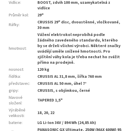
Vidlice
:
BOOST, zdvih 100 mm, uzamykatelná z
vidlice
Průměr kol
:
29"
CRUSSIS 29" disc, dvoustěnné, vložkované,
Ráfky
:
30 mm
Vážení elektrokol neprobíhá podle
žádného zavedeného standardu, kterého
by se drželi všichni výrobci. Některé značky
hmotnost
:
uvádějí uměle snížené hmotnosti. Pro
zjištění váhy kola je třeba nechat ho zvážit
přímo na prodejně.
nosnost
:
120 kg
řídítka
:
CRUSSIS AL 31,8 mm, šířka 760 mm
představec
:
CRUSSIS AL 50 mm, úhel 7°
gripy
:
CRUSSIS, s objímkou, černé
hlavové
TAPERED 1,5"
složení
:
Výráběné
18, 20, 22
velikosti
:
baterie
:
LG Li-Ion 36V / 894 Wh (24,85 Ah)
PANASONIC GX Ultimate, 250W (MAX 600W) 95