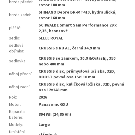
brzda přední
:
rotor 180 mm
SHIMANO Deore BR-MT410, hydraulická,
brzda zadní
:
rotor 160 mm
SCHWALBE Smart Sam Performance 29 x
pláště
:
2,35, bronzové
sedlo
:
SELLE ROYAL
sedlová
CRUSSIS s RU AL, černá 34,9 mm
objímka
:
CRUSSIS se zámkem, 30,9 &Oslash;, 350
sedlovka
:
nebo 400 mm
CRUSSIS disc, průmyslová ložiska, 32D,
náboj přední
:
BOOST pevná osa 15x110 mm
CRUSSIS disc, kuličková ložiska, 32D, pevná
náboj zadní
:
osa 12x148 mm
Rok
:
2026
Motor
:
Panasonic GXU
Kapacita
894 Wh (24,85 Ah)
baterie
:
Modely
:
Largo
Umístění
středový