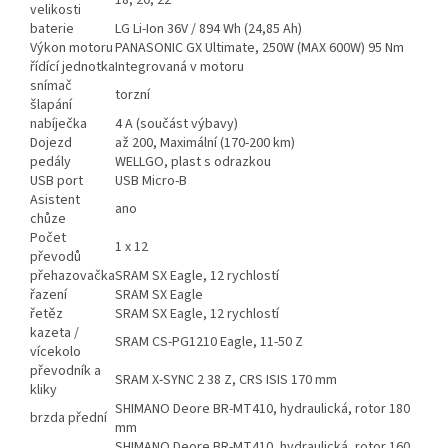
18, 20, 22
velikosti
baterie
LG Li-Ion 36V / 894 Wh (24,85 Ah)
Výkon motoru
PANASONIC GX Ultimate, 250W (MAX 600W) 95 Nm
řídící jednotka
Integrovaná v motoru
snímač
torzní
šlapání
nabíječka
4 A (součást výbavy)
Dojezd
až 200, Maximální (170-200 km)
pedály
WELLGO, plast s odrazkou
USB port
USB Micro-B
Asistent
ano
chůze
Počet
1 x 12
převodů
přehazovačka
SRAM SX Eagle, 12 rychlostí
řazení
SRAM SX Eagle
řetěz
SRAM SX Eagle, 12 rychlostí
kazeta /
SRAM CS-PG1210 Eagle, 11-50 Z
vícekolo
převodník a
SRAM X-SYNC 2 38 Z, CRS ISIS 170 mm
kliky
SHIMANO Deore BR-MT410, hydraulická, rotor 180
brzda přední
mm
SHIMANO Deore BR-MT410, hydraulická, rotor 160