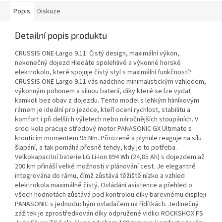
Popis
Diskuze
Detailní popis produktu
CRUSSIS ONE-Largo 9.11: Čistý design, maximální výkon,
nekonečný dojezd Hledáte spolehlivé a výkonné horské
elektrokolo, které spojuje čistý styl s maximální funkčností?
CRUSSIS ONE-Largo 9.11 vás nadchne minimalistickým vzhledem,
výkonným pohonem a silnou baterií, díky které se lze vydat
kamkoli bez obav z dojezdu. Tento model s lehkým hliníkovým
rámem je ideální pro jezdce, kteří ocení rychlost, stabilitu a
komfort i při delších výletech nebo náročnějších stoupáních. V
srdci kola pracuje středový motor PANASONIC GX Ultimate s
krouticím momentem 95 Nm. Přirozeně a plynule reaguje na sílu
šlapání, a tak pomáhá přesně tehdy, kdy je to potřeba.
Velkokapacitní baterie LG Li-Ion 894 Wh (24,85 Ah) s dojezdem až
200 km přináší velké možnosti v plánování cest. Je elegantně
integrována do rámu, čímž zůstává těžiště nízko a vzhled
elektrokola maximálně čistý. Ovládání asistence a přehled o
všech hodnotách zůstává pod kontrolou díky barevnému displeji
PANASONIC s jednoduchým ovladačem na řídítkách. Jedinečný
zážitek je zprostředkován díky odpružené vidlici ROCKSHOX FS