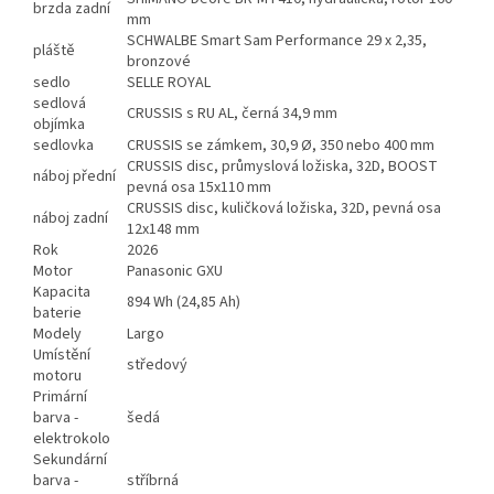
brzda zadní
mm
SCHWALBE Smart Sam Performance 29 x 2,35,
pláště
bronzové
sedlo
SELLE ROYAL
sedlová
CRUSSIS s RU AL, černá 34,9 mm
objímka
sedlovka
CRUSSIS se zámkem, 30,9 Ø, 350 nebo 400 mm
CRUSSIS disc, průmyslová ložiska, 32D, BOOST
náboj přední
pevná osa 15x110 mm
CRUSSIS disc, kuličková ložiska, 32D, pevná osa
náboj zadní
12x148 mm
Rok
2026
Motor
Panasonic GXU
Kapacita
894 Wh (24,85 Ah)
baterie
Modely
Largo
Umístění
středový
motoru
Primární
barva -
šedá
elektrokolo
Sekundární
barva -
stříbrná