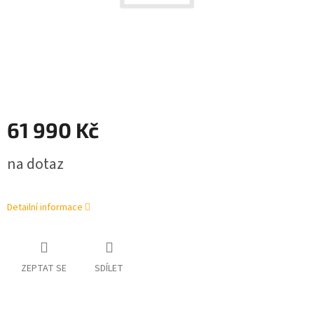
61 990 Kč
Měrná
na dotaz
cena:
Detailní informace
ZEPTAT SE
SDÍLET