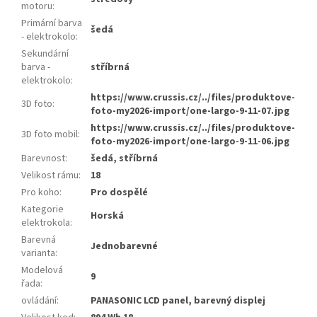
motoru
:
Primární barva
šedá
- elektrokolo
:
Sekundární
barva -
stříbrná
elektrokolo
:
https://www.crussis.cz/../files/produktove-
3D foto
:
foto-my2026-import/one-largo-9-11-07.jpg
https://www.crussis.cz/../files/produktove-
3D foto mobil
:
foto-my2026-import/one-largo-9-11-06.jpg
Barevnost
:
šedá, stříbrná
Velikost rámu
:
18
Pro koho
:
Pro dospělé
Kategorie
Horská
elektrokola
:
Barevná
Jednobarevné
varianta
:
Modelová
9
řada
:
ovládání
:
PANASONIC LCD panel, barevný displej