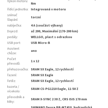
Výkon motoru
:
Nm
řídící jednotka
:
Integrovaná v motoru
snímač
torzní
šlapání
:
nabíječka
:
4 A (součást výbavy)
Dojezd
:
až 200, Maximální (170-200 km)
pedály
:
WELLGO, plast s odrazkou
USB port
:
USB Micro-B
Asistent
ano
chůze
:
Počet
1 x 12
převodů
:
přehazovačka
:
SRAM SX Eagle, 12 rychlostí
řazení
:
SRAM SX Eagle
řetěz
:
SRAM SX Eagle, 12 rychlostí
kazeta /
SRAM CS-PG1210 Eagle, 11-50 Z
vícekolo
:
převodník a
SRAM X-SYNC 2 38 Z, CRS ISIS 170 mm
kliky
:
SHIMANO Deore BR-MT410, hydraulická,